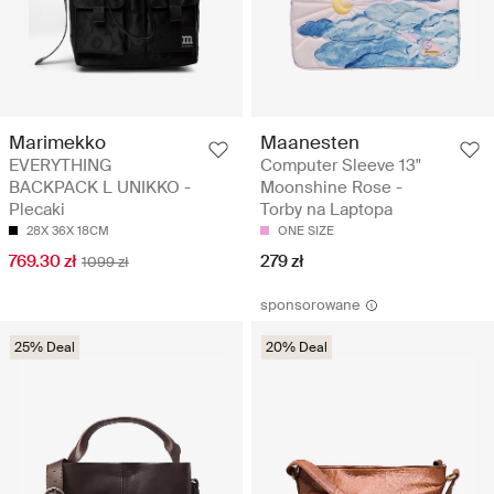
Marimekko
Maanesten
EVERYTHING
Computer Sleeve 13"
BACKPACK L UNIKKO -
Moonshine Rose -
Plecaki
Torby na Laptopa
28X 36X 18CM
ONE SIZE
769.30 zł
279 zł
1099 zł
sponsorowane
25% Deal
20% Deal