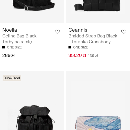
Noella
Ceannis
Celina Bag Black -
Braided Strap Bag Black
Torby na ramię
- Torebka Crossbody
ONE SIZE
ONE SIZE
289 zł
351.20 zł
439 zł
30% Deal