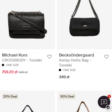
Michael Kors
Becksöndergaard
CROSSBODY - Torebki
Ashby Hollis Bag -
Torebki
ONE SIZE
ONE SIZE
759.20 zł
949 zł
349 zł
20% Deal
30% Deal
1
−