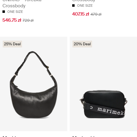
Crossbody
ONE SIZE
ONE SIZE
407.15 zł
479 zł
546.75 zł
729 zł
25% Deal
20% Deal