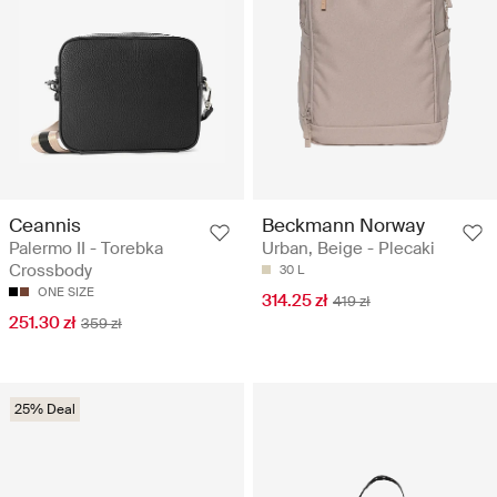
Ceannis
Beckmann Norway
Palermo II - Torebka
Urban, Beige - Plecaki
Crossbody
30 L
ONE SIZE
314.25 zł
419 zł
251.30 zł
359 zł
25% Deal