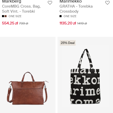
Markberg
Marimekko
CoreMBG Cross. Bag,
GRATHA - Torebka
Soft Vint. - Torebki
Crossbody
ONE SIZE
ONE SIZE
554.25 zł
1135.20 zł
739 zł
1419 zł
25% Deal