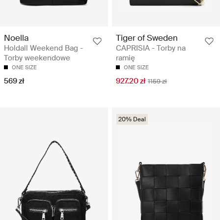
Noella
Tiger of Sweden
Holdall Weekend Bag -
CAPRISIA - Torby na
Torby weekendowe
ramię
ONE SIZE
ONE SIZE
569 zł
927.20 zł
1159 zł
20% Deal