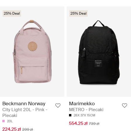
25% Deal
25% Deal
Beckmann Norway
Marimekko
City Light 20L - Pink -
METRO - Plecaki
Plecaki
26X 37X 15CM
20L
554.25 zł
739 zł
224.25 zł
299 zł