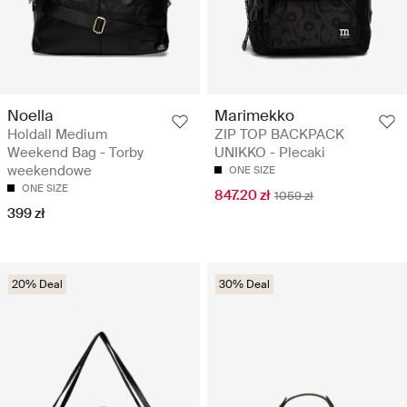
Noella
Marimekko
Holdall Medium
ZIP TOP BACKPACK
Weekend Bag - Torby
UNIKKO - Plecaki
weekendowe
ONE SIZE
ONE SIZE
847.20 zł
1059 zł
399 zł
20% Deal
30% Deal