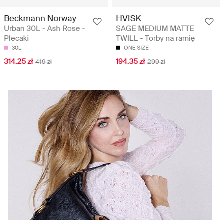
Beckmann Norway
HVISK
Urban 30L - Ash Rose -
SAGE MEDIUM MATTE
Plecaki
TWILL - Torby na ramię
30L
ONE SIZE
314.25 zł
194.35 zł
419 zł
299 zł