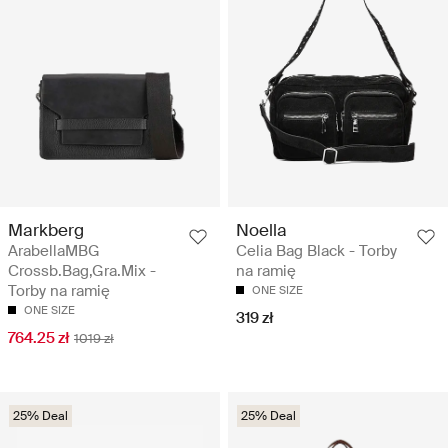
Markberg
Noella
ArabellaMBG
Celia Bag Black - Torby
Crossb.Bag,Gra.Mix -
na ramię
Torby na ramię
ONE SIZE
ONE SIZE
319 zł
764.25 zł
1019 zł
25% Deal
25% Deal