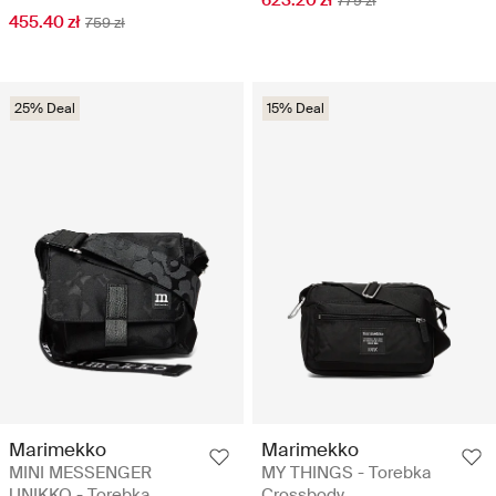
623.20 zł
779 zł
455.40 zł
759 zł
25% Deal
15% Deal
Marimekko
Marimekko
MINI MESSENGER
MY THINGS - Torebka
UNIKKO - Torebka
Crossbody