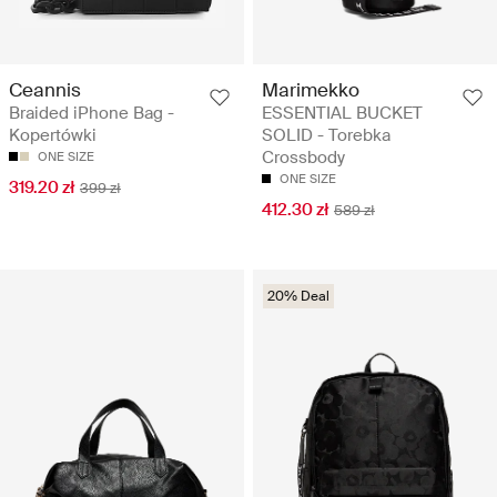
Ceannis
Marimekko
Braided iPhone Bag -
ESSENTIAL BUCKET
Kopertówki
SOLID - Torebka
Crossbody
ONE SIZE
ONE SIZE
319.20 zł
399 zł
412.30 zł
589 zł
20% Deal