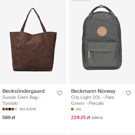
Becksöndergaard
Beckmann Norway
Suede Eden Bag -
City Light 20L - Pale
Torebki
Green - Plecaki
38X 40CM
20L
569 zł
224.25 zł
299 zł