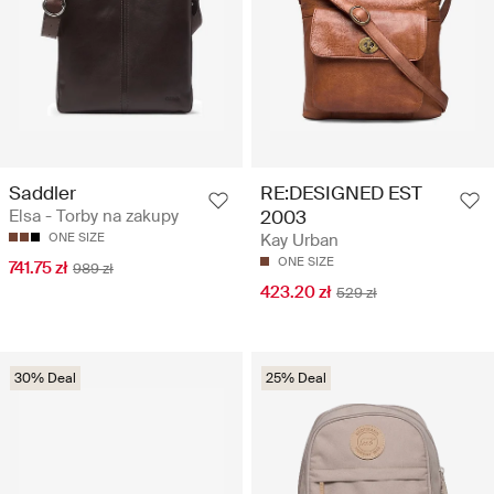
Saddler
RE:DESIGNED EST
Elsa - Torby na zakupy
2003
ONE SIZE
Kay Urban
ONE SIZE
741.75 zł
989 zł
423.20 zł
529 zł
30% Deal
25% Deal