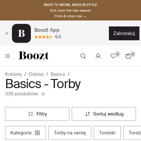
BACK TO WORK, BACK IN STYLE
Kick start the new season
Click & shop now →
Boozt App
zainstaluj
4.6
0
0
Kobiety
Odzież
Basics
Basics - Torby
336 produktów
filtry
sortuj według
kategorie
torby na ramię
torebki
tore