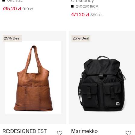
Crossbody
ONE SIZE
24X 28X 15CM
735.20 zł
919 zł
471.20 zł
589 zł
25% Deal
25% Deal
RE:DESIGNED EST
Marimekko