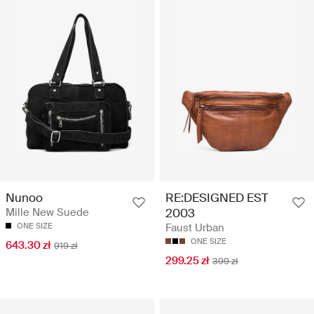
Nunoo
RE:DESIGNED EST
Mille New Suede
2003
ONE SIZE
Faust Urban
ONE SIZE
643.30 zł
919 zł
299.25 zł
399 zł