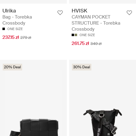
Ulrika
HVISK
Bag - Torebka
CAYMAN POCKET
Crossbody
STRUCTURE - Torebka
Crossbody
ONE SIZE
ONE SIZE
237.15 zł
279 zł
261.75 zł
349 zł
20% Deal
30% Deal