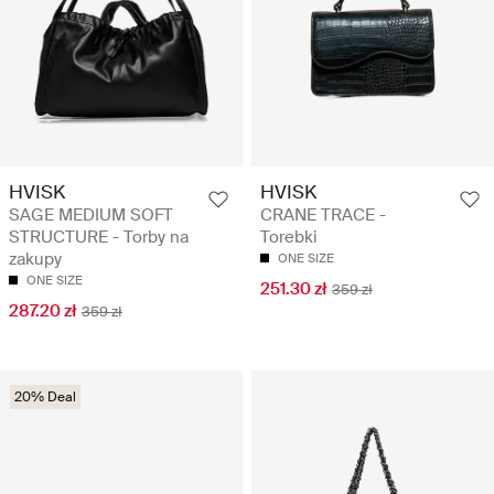
HVISK
HVISK
SAGE MEDIUM SOFT
CRANE TRACE -
STRUCTURE - Torby na
Torebki
zakupy
ONE SIZE
ONE SIZE
251.30 zł
359 zł
287.20 zł
359 zł
20% Deal