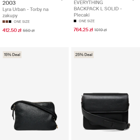
2003
EVERYTHING
BACKPACK L SOLID -
Lyra Urban - Torby na
Plecaki
zakupy
ONE SIZE
ONE SIZE
764.25 zł
412.50 zł
1019 zł
550 zł
15% Deal
25% Deal