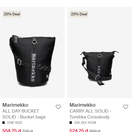
25% Deal
25% Deal
Marimekko
Marimekko
ALL DAY BUCKET
CARRY ALL SOLID -
SOLID - Bucket bags
Torebka Crossbody
ONE SIZE
23X 25X 15CM
554.25 zł
524.25 zł
739 zł
699 zł