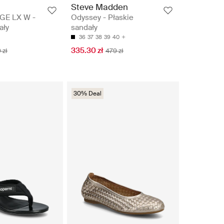
Steve Madden
E LX W -
Odyssey - Płaskie
ały
sandały
36
37
38
39
40
335.30 zł
 zł
479 zł
30% Deal