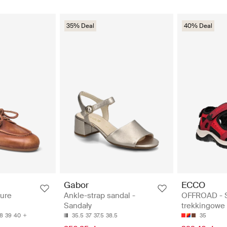
35% Deal
40% Deal
Gabor
ECCO
sure
Ankle-strap sandal -
OFFROAD - 
Sandały
trekkingowe
8
39
40
35.5
37
37.5
38.5
35