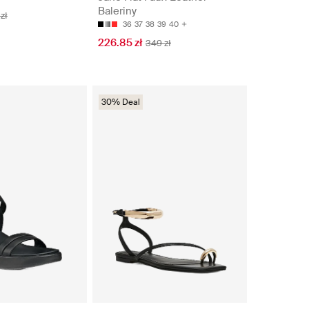
Baleriny
zł
36
37
38
39
40
226.85 zł
349 zł
30% Deal