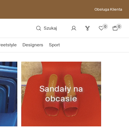
Obsługa Klienta
0
0
Szukaj
reetstyle
Designers
Sport
Sandały na
obcasie