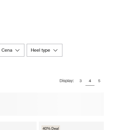
cena
heel type
Display:
3
4
5
40% Deal