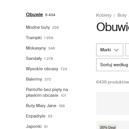
Obuwie
6 434
Kobiety
Buty
Obuwi
Modne buty
256
Trampki
1 958
Mokasyny
346
marki
Sandały
1 278
sortuj według
Wysokie obcasy
724
Baleriny
370
6438 produktów
Pantofle bez pięty na
płaskim obcasie
101
Buty Mary Jane
188
Espadryle
93
Japonki
81
35% Deal