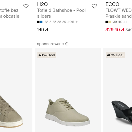
H2O
ECCO
tofle bez
Tofield Bathshoe - Pool
FLOWT WEDG
im obcasie
sliders
Płaskie sand
35.5
37
38
39
40.5
39
40
41
149 zł
329.40 zł
549
sponsorowane
40% Deal
40% Deal