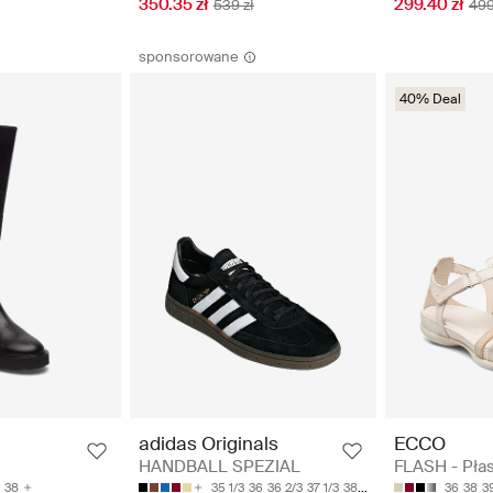
350.35 zł
299.40 zł
539 zł
499
sponsorowane
40% Deal
ECCO
adidas Originals
FLASH - Płas
HANDBALL SPEZIAL
36
38
3
38
35 1/3
36
36 2/3
37 1/3
38