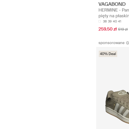
VAGABOND
HERMINE - Pan
pięty na płask
38
39
40
41
259.50 zł
519 zł
sponsorowane
40% Deal