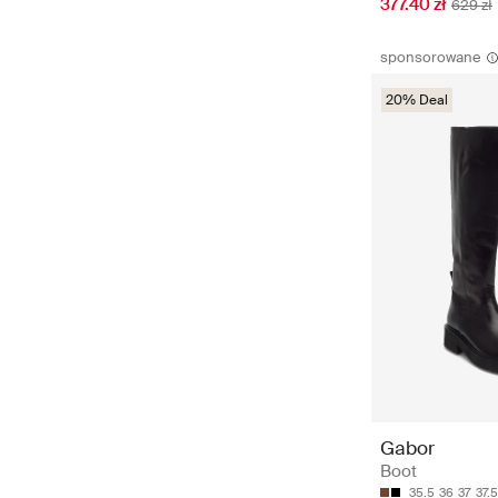
377.40 zł
629 zł
sponsorowane
20% Deal
Gabor
Boot
35.5
36
37
37.5