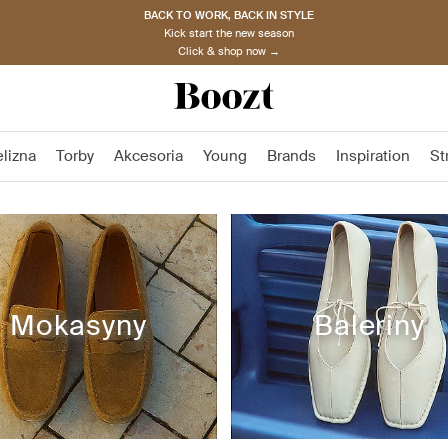
BACK TO WORK, BACK IN STYLE
Kick start the new season
Click & shop now →
elizna
Torby
Akcesoria
Young
Brands
Inspiration
St
Mokasyny
Baleriny