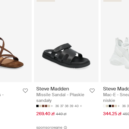
Steve Madden
Steve Mad
 -
Missile Sandal - Płaskie
Mac-E - Sne
sandały
niskie
36
37
38
39
40
36
3
269.40 zł
344.25 zł
449 zł
459
sponsorowane