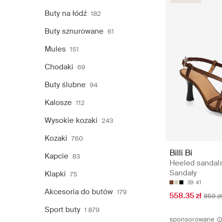
Buty na łódź
182
Buty sznurowane
61
Mules
151
Chodaki
69
Buty ślubne
94
Kalosze
112
Wysokie kozaki
243
Kozaki
760
Billi Bi
Kapcie
83
Heeled sandals
Sandały
Klapki
75
39
41
Akcesoria do butów
179
558.35 zł
859 zł
Sport buty
1 879
sponsorowane