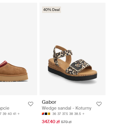
40% Deal
Gabor
apcie
Wedge sandal - Koturny
7
39
40
41
36
37
37.5
38
38.5
347.40 zł
579 zł