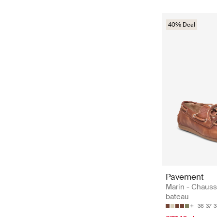
40% Deal
Pavement
Marin - Chaus
bateau
36
37
3