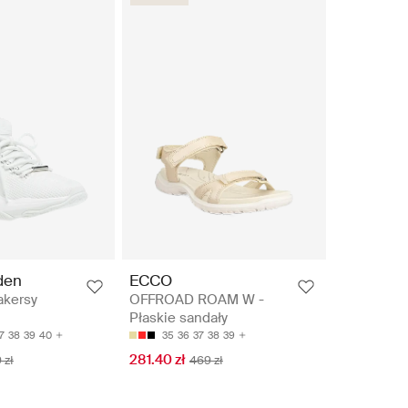
den
ECCO
akersy
OFFROAD ROAM W -
Płaskie sandały
7
38
39
40
35
36
37
38
39
281.40 zł
 zł
469 zł