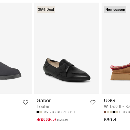
35% Deal
New season
UGG
Gabor
W Tazz II - K
Loafer
36
3
35.5
36
37
37.5
38
689 zł
408.85 zł
629 zł