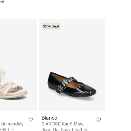
 zł
35% Deal
Bianco
kie sandały
BIAROSE Karré Mary
Jane Flat Faux Leather -
9
40
41