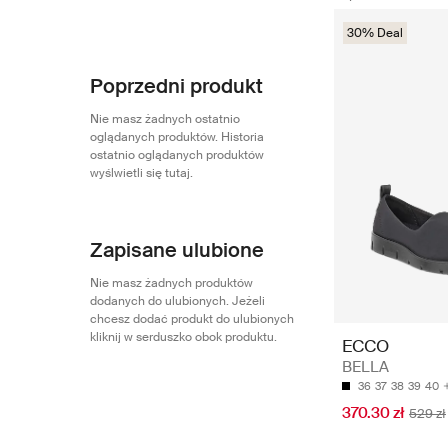
30% Deal
Poprzedni produkt
Nie masz żadnych ostatnio
oglądanych produktów. Historia
ostatnio oglądanych produktów
wyślwietli się tutaj.
Zapisane ulubione
Nie masz żadnych produktów
dodanych do ulubionych. Jeżeli
chcesz dodać produkt do ulubionych
kliknij w serduszko obok produktu.
ECCO
BELLA
36
37
38
39
40
370.30 zł
529 zł