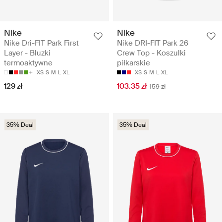
Nike
Nike
Nike Dri-FIT Park First
Nike DRI-FIT Park 26
Layer - Bluzki
Crew Top - Koszulki
termoaktywne
piłkarskie
XS
S
M
L
XL
XS
S
M
L
XL
129 zł
103.35 zł
159 zł
35% Deal
35% Deal