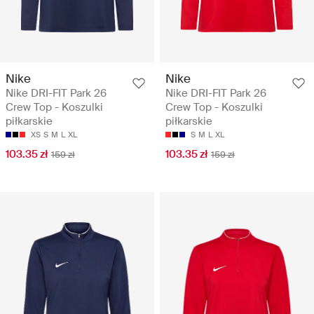
Nike
Nike
Nike DRI-FIT Park 26
Nike DRI-FIT Park 26
Crew Top - Koszulki
Crew Top - Koszulki
piłkarskie
piłkarskie
XS
S
M
L
XL
S
M
L
XL
103.35 zł
103.35 zł
159 zł
159 zł