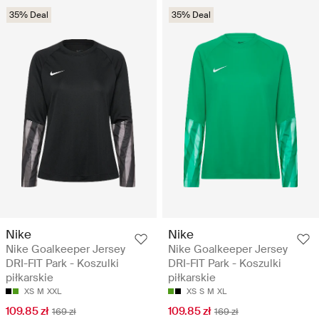
35% Deal
35% Deal
Nike
Nike
Nike Goalkeeper Jersey
Nike Goalkeeper Jersey
DRI-FIT Park - Koszulki
DRI-FIT Park - Koszulki
piłkarskie
piłkarskie
XS
M
XXL
XS
S
M
XL
109.85 zł
109.85 zł
169 zł
169 zł