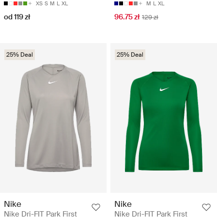
XS
S
M
L
XL
M
L
XL
od 119 zł
96.75 zł
129 zł
25% Deal
25% Deal
Nike
Nike
Nike Dri-FIT Park First
Nike Dri-FIT Park First