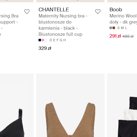
CHANTELLE
Boob
rsing Bra
Maternity Nursing bra -
Merino Wool
support -
biustonosze do
doły - dk gr
 -
karmienia - black -
S
M
L
o
Biustonosze full cup
291 zł
485 zł
D
E
F
G
H
329 zł