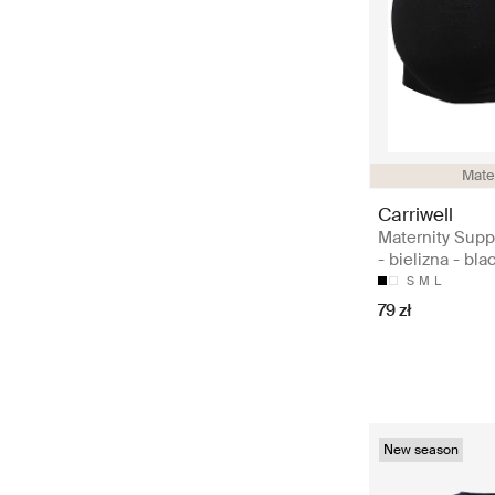
Mate
Carriwell
Maternity Supp
- bielizna - bla
S
M
L
79 zł
New season