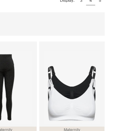
Display:
3
4
5
ternity
Maternity