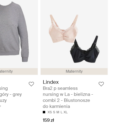
ternity
Maternity
Lindex
sing
Bra2 p seamless
góry - grey
nursing w La - bielizna -
uzy
combi 2 - Biustonosze
do karmienia
XS
S
M
L
XL
159 zł