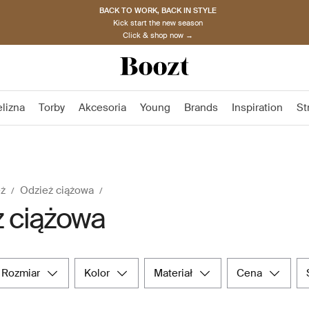
BACK TO WORK, BACK IN STYLE
Kick start the new season
Click & shop now →
elizna
Torby
Akcesoria
Young
Brands
Inspiration
St
ż
Odzież ciążowa
 ciążowa
rozmiar
kolor
materiał
cena