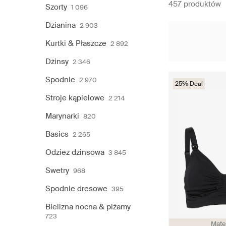
457 produktów
Szorty
1 096
Dzianina
2 903
Kurtki & Płaszcze
2 892
Dżinsy
2 346
Spodnie
2 970
25% Deal
Stroje kąpielowe
2 214
Marynarki
820
Basics
2 265
Odzież dżinsowa
3 845
Swetry
968
Spodnie dresowe
395
Bielizna nocna & piżamy
723
Mate