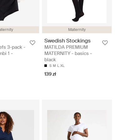
ternity
Maternity
Swedish Stockings
efs 3-pack -
MATILDA PREMIUM
mbi 1 -
MATERNITY - basics -
black
S
M
L
XL
139 zł