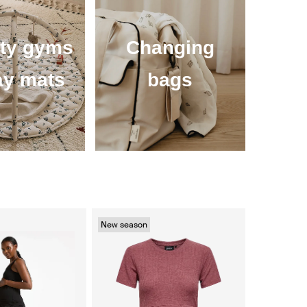
ity gyms
Changing
ay mats
bags
New season