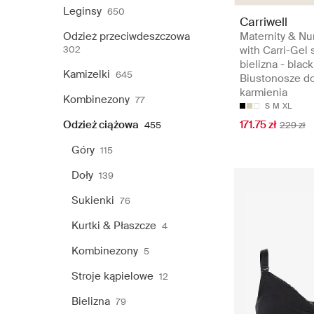
Leginsy
650
Carriwell
Odzież przeciwdeszczowa
Maternity & Nu
302
with Carri-Gel 
bielizna - black
Kamizelki
645
Biustonosze d
karmienia
Kombinezony
77
S
M
XL
Odzież ciążowa
171.75 zł
455
229 zł
Góry
115
Doły
139
Sukienki
76
Kurtki & Płaszcze
4
Kombinezony
5
Stroje kąpielowe
12
Bielizna
79