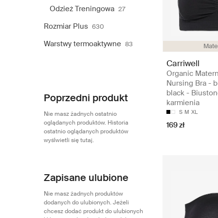
Odzież Treningowa
27
Rozmiar Plus
630
Warstwy termoaktywne
83
Mate
Carriwell
Organic Matern
Nursing Bra - b
black - Biusto
Poprzedni produkt
karmienia
S
M
XL
Nie masz żadnych ostatnio
oglądanych produktów. Historia
169 zł
ostatnio oglądanych produktów
wyślwietli się tutaj.
Zapisane ulubione
Nie masz żadnych produktów
dodanych do ulubionych. Jeżeli
chcesz dodać produkt do ulubionych