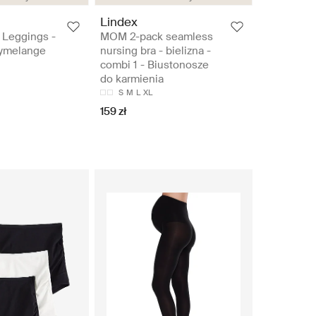
Lindex
 Leggings -
MOM 2-pack seamless
eymelange
nursing bra - bielizna -
combi 1 - Biustonosze
do karmienia
S
M
L
XL
159 zł