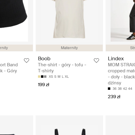
rnity
Maternity
Str
Boob
Lindex
ort Band
The-shirt - góry - tofu -
MOM STRAI
ck - Góry
T-shirty
cropped mate
- doły - blac
XS
S
M
L
XL
dżinsy
199 zł
36
38
42
44
239 zł