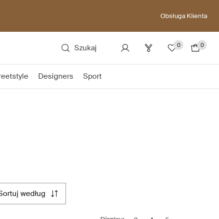
Obsługa Klienta
0
0
Szukaj
reetstyle
Designers
Sport
sortuj według