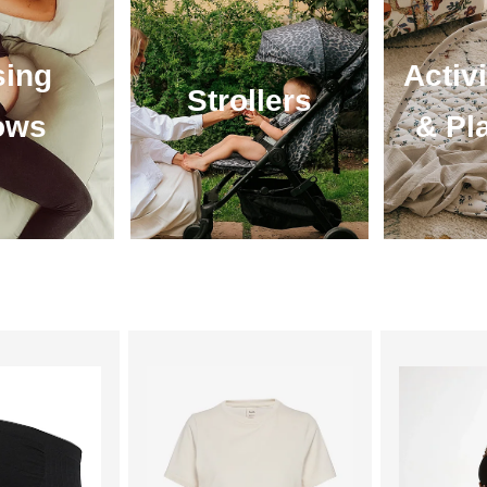
sing
Activ
Strollers
lows
& Pl