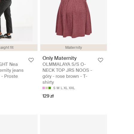
aight fit
Maternity
Only Maternity
GHT Nea
OLMMALAYA S/S O-
rnity jeans
NECK TOP JRS NOOS -
k - Proste
góry - rose brown - T-
shirty
S
M
L
XL
XXL
129 zł