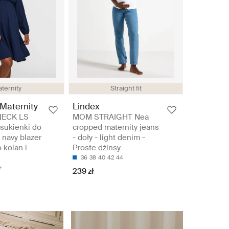
ternity
Straight fit
Maternity
Lindex
NECK LS
MOM STRAIGHT Nea
sukienki do
cropped maternity jeans
- navy blazer
- doły - light denim -
 kolan i
Proste dżinsy
36
38
40
42
44
239 zł