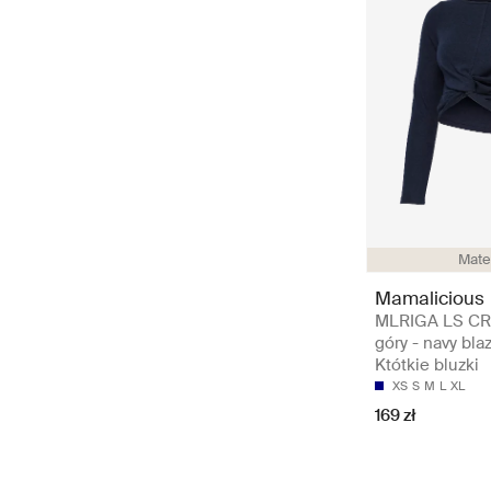
Mate
Mamalicious
MLRIGA LS CR
góry - navy blaz
Któtkie bluzki
XS
S
M
L
XL
169 zł