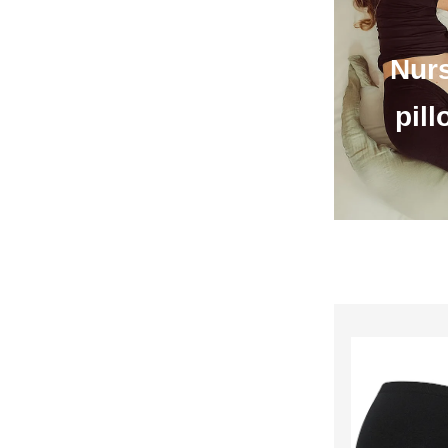
Nur
pil