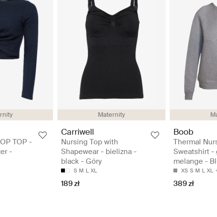
rnity
Maternity
Ma
Carriwell
Boob
OP TOP -
Nursing Top with
Thermal Nur
er -
Shapewear - bielizna -
Sweatshirt - 
black - Góry
melange - Bl
S
M
L
XL
XS
S
M
L
XL
189 zł
389 zł