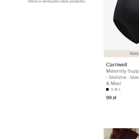
kliknij w serduszko obok produktu.
Mate
Carriwell
Maternity Supp
- bielizna - bla
& Maxi
S
M
L
99 zł