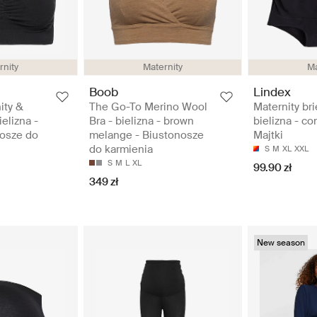
rnity
Maternity
Ma
Boob
Lindex
ity &
The Go-To Merino Wool
Maternity bri
ielizna -
Bra - bielizna - brown
bielizna - co
nosze do
melange - Biustonosze
Majtki
do karmienia
S
M
XL
XXL
S
M
L
XL
99.90 zł
349 zł
New season