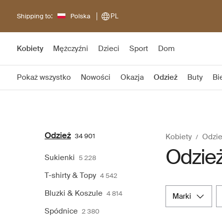
Shipping to:
Polska
PL
Kobiety
Mężczyźni
Dzieci
Sport
Dom
Pokaż wszystko
Nowości
Okazja
Odzież
Buty
Bi
Odzież
34 901
Kobiety
Odzie
Odzież
Sukienki
5 228
T-shirty & Topy
4 542
Bluzki & Koszule
4 814
marki
Spódnice
2 380