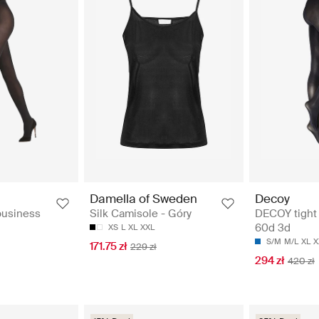
n
Damella of Sweden
Decoy
business
Silk Camisole - Góry
DECOY tight 
60d 3d
XS
L
XL
XXL
S/M
M/L
XL
X
171.75 zł
229 zł
294 zł
420 zł