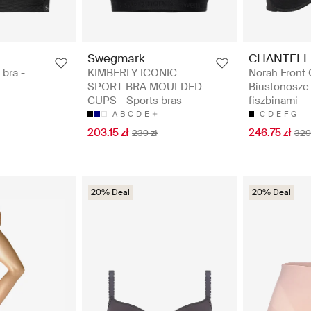
Swegmark
CHANTELL
 bra -
KIMBERLY ICONIC
Norah Front 
SPORT BRA MOULDED
Biustonosze
CUPS - Sports bras
fiszbinami
A
B
C
D
E
C
D
E
F
G
203.15 zł
246.75 zł
239 zł
329
20% Deal
20% Deal