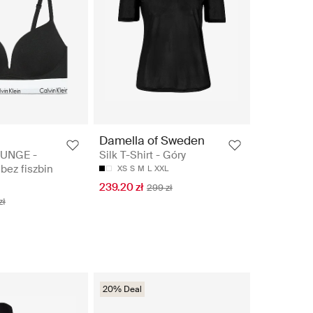
n
Damella of Sweden
UNGE -
Silk T-Shirt - Góry
bez fiszbin
XS
S
M
L
XXL
239.20 zł
299 zł
zł
20% Deal