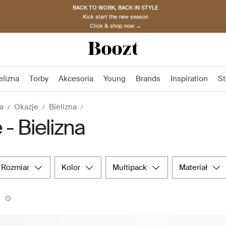
BACK TO WORK, BACK IN STYLE
Kick start the new season
Click & shop now →
elizna
Torby
Akcesoria
Young
Brands
Inspiration
St
a
Okazje
Bielizna
 - Bielizna
rozmiar
kolor
multipack
materiał