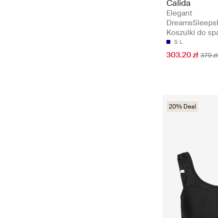
Calida
Elegant
DreamsSleepshi
Koszulki do sp
S
L
303.20 zł
379 zł
20% Deal