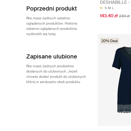
DESHABILLE - 
Poprzedni produkt
S
M
L
143.40 zł
239 zł
Nie masz żadnych ostatnio
oglądanych produktów. Historia
ostatnio oglądanych produktów
wyślwietli się tutaj.
20% Deal
Zapisane ulubione
Nie masz żadnych produktów
dodanych do ulubionych. Jeżeli
chcesz dodać produkt do ulubionych
kliknij w serduszko obok produktu.