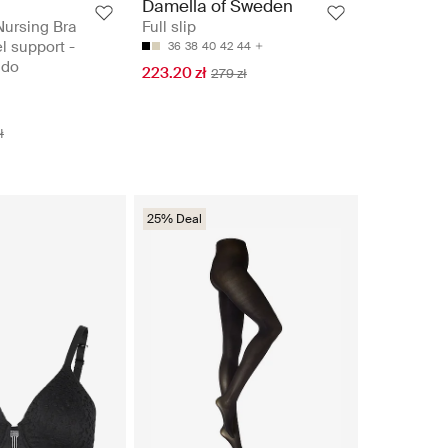
Damella of Sweden
Nursing Bra
Full slip
l support -
36
38
40
42
44
 do
223.20 zł
279 zł
ł
25% Deal