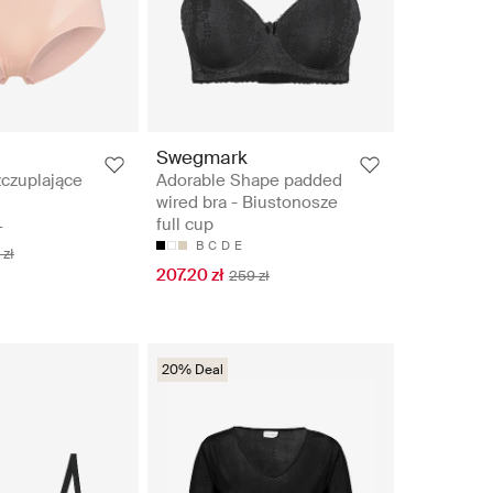
n
Swegmark
czuplające
Adorable Shape padded
wired bra - Biustonosze
full cup
L
B
C
D
E
 zł
207.20 zł
259 zł
20% Deal