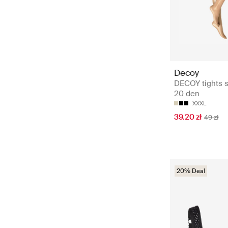
Decoy
DECOY tights s
20 den
XXXL
39.20 zł
49 zł
20% Deal