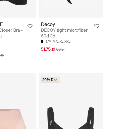
E
Decoy
Closer Bra -
DECOY tight microfiber
 z
60d 3d
S/M
M/L
XL
XXL
51.75 zł
69 zł
 zł
20% Deal