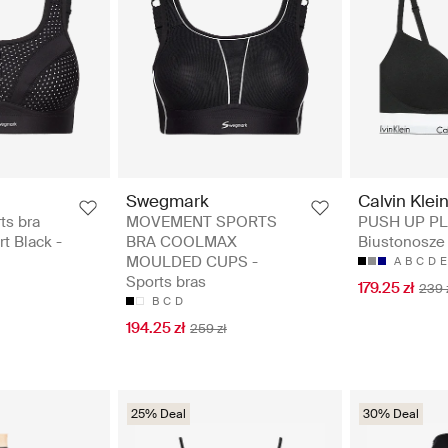
Swegmark
Calvin Klei
ts bra
MOVEMENT SPORTS
PUSH UP PL
t Black -
BRA COOLMAX
Biustonosze 
MOULDED CUPS -
A
B
C
D
E
Sports bras
179.25 zł
239 
B
C
D
194.25 zł
259 zł
25% Deal
30% Deal