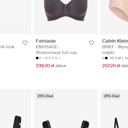
Fantasie
Calvin Klei
ilk look
ENVISAGE -
BRIEF - Wysz
Biustonosze full cup
majtki
I
D
E
F
G
XS
S
M
L
X
239.20 zł
207.20 zł
299 zł
259
25% Deal
25% Deal