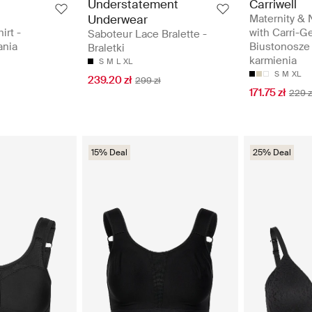
Understatement
Carriwell
Underwear
Maternity & 
rt -
with Carri-Ge
Saboteur Lace Bralette -
ania
Biustonosze
Braletki
karmienia
S
M
L
XL
S
M
XL
239.20 zł
299 zł
171.75 zł
229 z
15% Deal
25% Deal