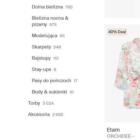
Dolna bielizna
760
Bielizna nocna &
piżamy
675
40% Deal
Modelująca
65
Skarpety
548
Rajstopy
151
Stay-ups
9
Pasy do pończoch
17
Body & sukienki
61
Torby
3 024
Akcesoria
3 636
Etam
ORCHIDEE -