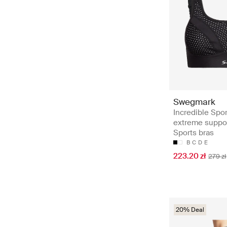
Swegmark
Incredible Spor
extreme suppor
Sports bras
B
C
D
E
223.20 zł
279 zł
20% Deal