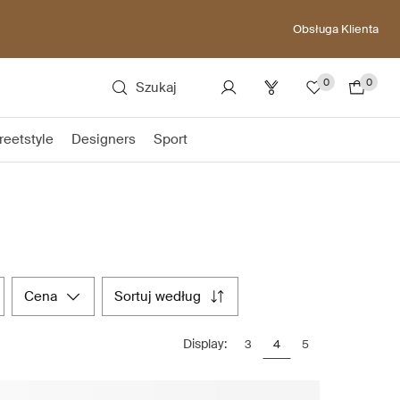
Obsługa Klienta
0
0
Szukaj
reetstyle
Designers
Sport
cena
sortuj według
Display:
3
4
5