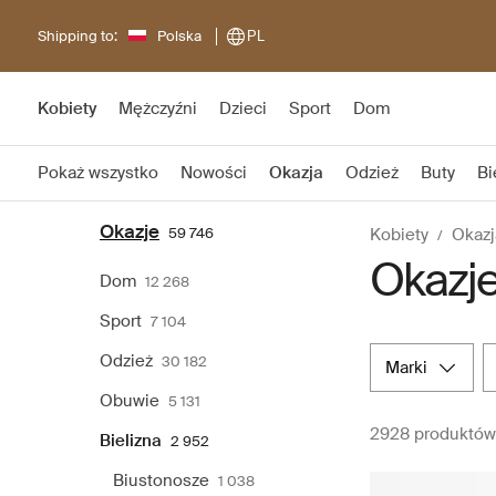
Shipping to:
Polska
PL
Kobiety
Mężczyźni
Dzieci
Sport
Dom
Pokaż wszystko
Nowości
Okazja
Odzież
Buty
Bi
Okazje
59 746
Kobiety
Okazj
Okazje
Dom
12 268
Sport
7 104
Odzież
30 182
marki
Obuwie
5 131
2928 produktów
Bielizna
2 952
Biustonosze
1 038