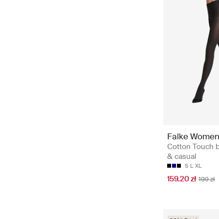
Falke Wome
Cotton Touch 
& casual
S
L
XL
159.20 zł
199 zł