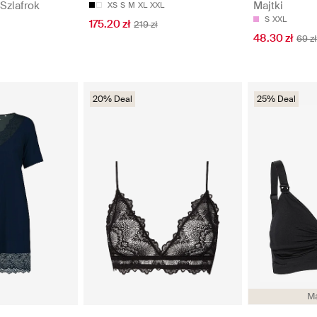
Szlafrok
Majtki
XS
S
M
XL
XXL
S
XXL
175.20 zł
219 zł
48.30 zł
69 zł
20% Deal
25% Deal
Ma