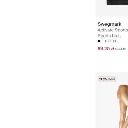
Swegmark
Activate Sports
Sports bras
B
C
D
E
191.20 zł
239 zł
20% Deal