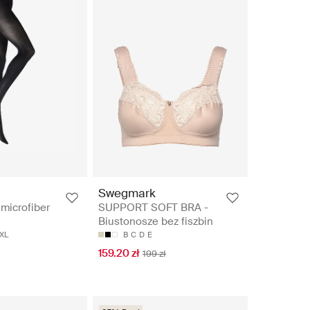
Swegmark
microfiber
SUPPORT SOFT BRA -
Biustonosze bez fiszbin
XL
B
C
D
E
159.20 zł
199 zł