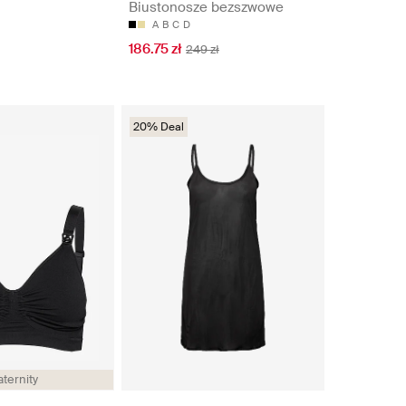
Biustonosze bezszwowe
A
B
C
D
186.75 zł
249 zł
20% Deal
ternity