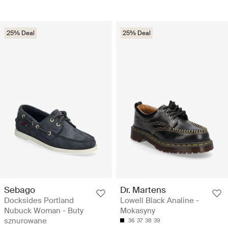
25% Deal
25% Deal
Sebago
Dr. Martens
Docksides Portland
Lowell Black Analine -
Nubuck Woman - Buty
Mokasyny
sznurowane
36
37
38
39