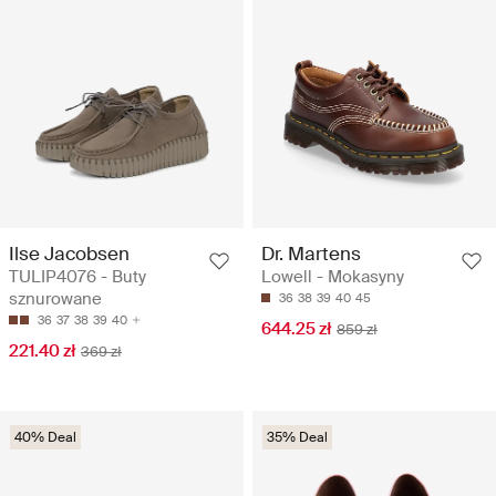
Ilse Jacobsen
Dr. Martens
TULIP4076 - Buty
Lowell - Mokasyny
sznurowane
36
38
39
40
45
36
37
38
39
40
644.25 zł
859 zł
221.40 zł
369 zł
40% Deal
35% Deal