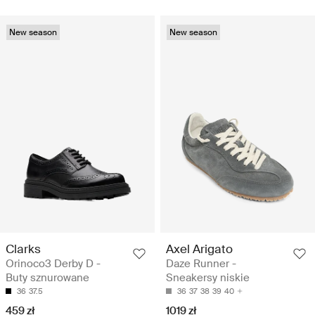
New season
New season
Clarks
Axel Arigato
Orinoco3 Derby D -
Daze Runner -
Buty sznurowane
Sneakersy niskie
36
37.5
36
37
38
39
40
459 zł
1019 zł