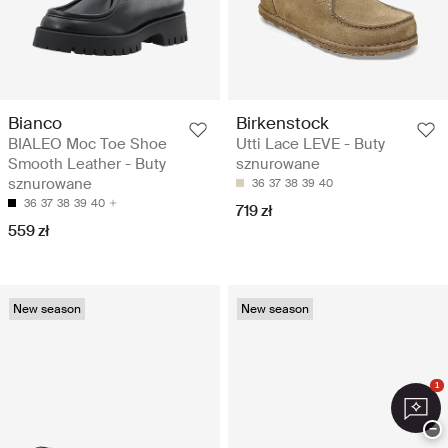
Bianco
Birkenstock
BIALEO Moc Toe Shoe
Utti Lace LEVE - Buty
Smooth Leather - Buty
sznurowane
sznurowane
36
37
38
39
40
36
37
38
39
40
719 zł
559 zł
New season
New season
1
−