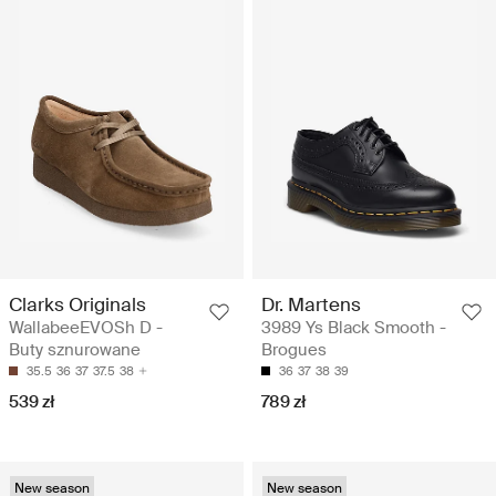
Clarks Originals
Dr. Martens
WallabeeEVOSh D -
3989 Ys Black Smooth -
Buty sznurowane
Brogues
35.5
36
37
37.5
38
36
37
38
39
539 zł
789 zł
New season
New season