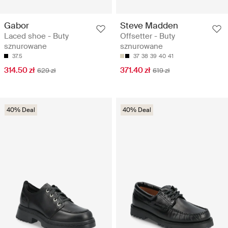
Gabor
Steve Madden
Laced shoe - Buty
Offsetter - Buty
sznurowane
sznurowane
37.5
37
38
39
40
41
314.50 zł
371.40 zł
629 zł
619 zł
40% Deal
40% Deal