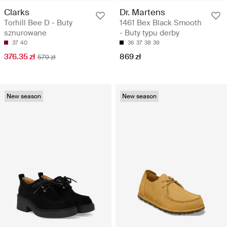
Clarks
Dr. Martens
Torhill Bee D - Buty
1461 Bex Black Smooth
sznurowane
- Buty typu derby
37
40
36
37
38
39
376.35 zł
869 zł
579 zł
New season
New season