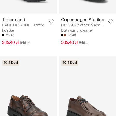
Timberland
Copenhagen Studios
LACE UP SHOE - Przed
CPH616 leather black -
kostkę
Buty sznurowane
38
40
36
40
389.40 zł
509.40 zł
649 zł
849 zł
40% Deal
40% Deal