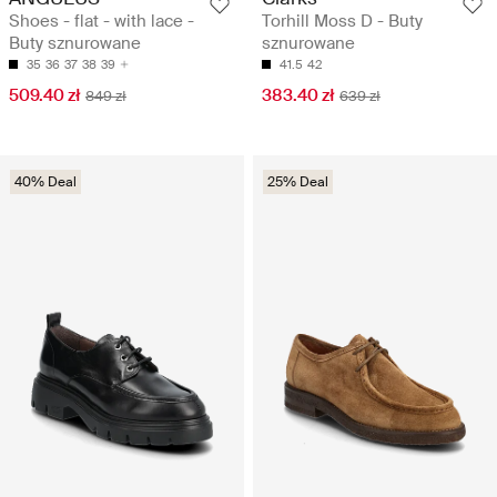
Shoes - flat - with lace -
Torhill Moss D - Buty
Buty sznurowane
sznurowane
35
36
37
38
39
41.5
42
509.40 zł
383.40 zł
849 zł
639 zł
40% Deal
25% Deal