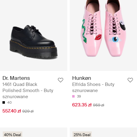
Dr. Martens
Hunkøn
1461 Quad Black
Elfrida Shoes - Buty
Polished Smooth - Buty
sznurowane
sznurowane
39
40
623.35 zł
959 zł
557.40 zł
929 zł
40% Deal
25% Deal