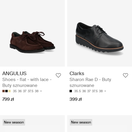
ANGULUS
Clarks
Shoes - flat - with lace -
Sharon Rae D - Buty
Buty sznurowane
sznurowane
35
36
37
37.5
38
35.5
36
37
37.5
38
799 zł
399 zł
New season
New season