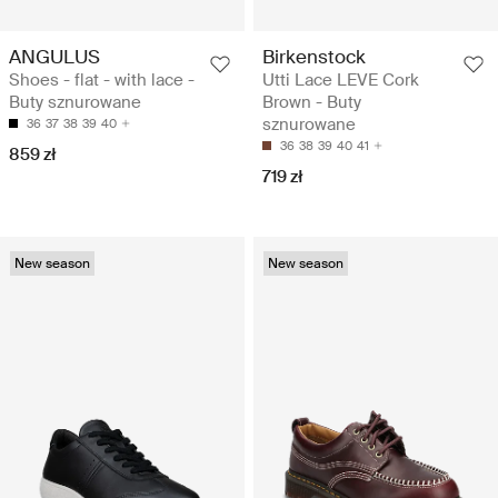
ANGULUS
Birkenstock
Shoes - flat - with lace -
Utti Lace LEVE Cork
Buty sznurowane
Brown - Buty
sznurowane
36
37
38
39
40
36
38
39
40
41
859 zł
719 zł
New season
New season