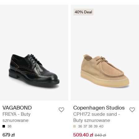
40% Deal
VAGABOND
Copenhagen Studios
FREYA - Buty
CPH172 suede sand -
sznurowane
Buty sznurowane
38
36
37
38
39
40
679 zł
509.40 zł
849 zł