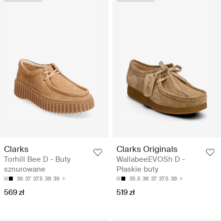
Clarks
Clarks Originals
Torhill Bee D - Buty
WallabeeEVOSh D -
sznurowane
Płaskie buty
36
37
37.5
38
39
35.5
36
37
37.5
38
569 zł
519 zł