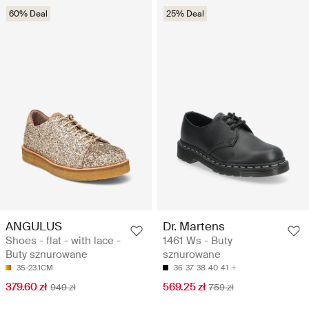
60% Deal
25% Deal
ANGULUS
Dr. Martens
Shoes - flat - with lace -
1461 Ws - Buty
Buty sznurowane
sznurowane
35-23.1CM
36
37
38
40
41
379.60 zł
569.25 zł
949 zł
759 zł