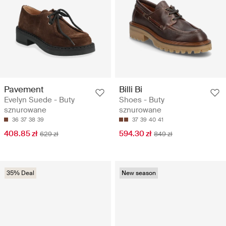
Pavement
Billi Bi
Evelyn Suede - Buty
Shoes - Buty
sznurowane
sznurowane
36
37
38
39
37
39
40
41
408.85 zł
594.30 zł
629 zł
849 zł
35% Deal
New season