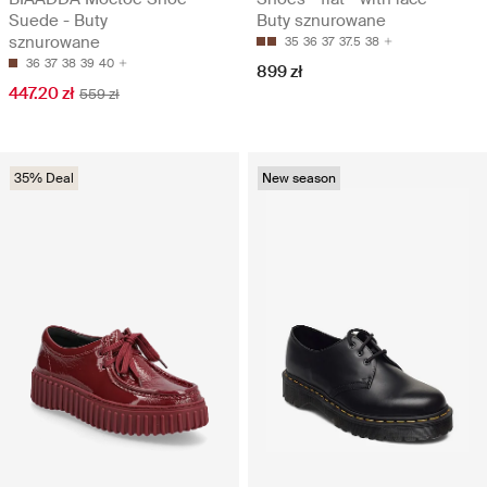
Suede - Buty
Buty sznurowane
sznurowane
35
36
37
37.5
38
36
37
38
39
40
899 zł
447.20 zł
559 zł
35% Deal
New season