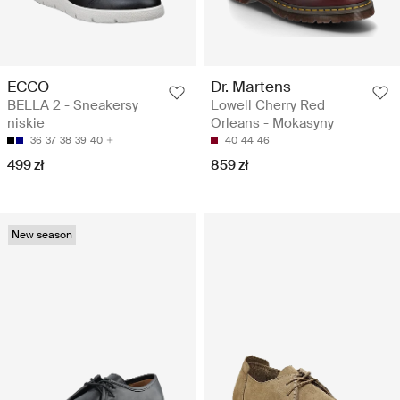
ECCO
Dr. Martens
BELLA 2 - Sneakersy
Lowell Cherry Red
niskie
Orleans - Mokasyny
36
37
38
39
40
40
44
46
499 zł
859 zł
New season