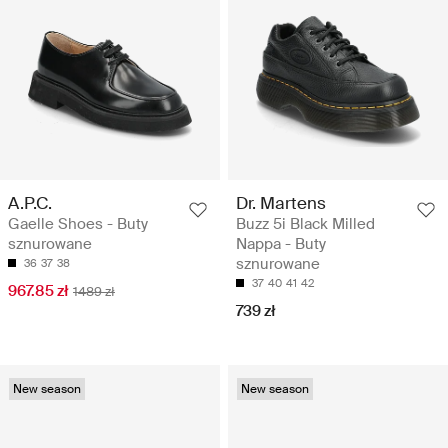
A.P.C.
Dr. Martens
Gaelle Shoes - Buty
Buzz 5i Black Milled
sznurowane
Nappa - Buty
sznurowane
36
37
38
37
40
41
42
967.85 zł
1489 zł
739 zł
New season
New season