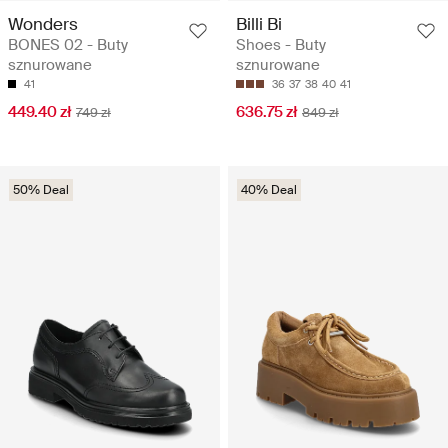
Wonders
Billi Bi
BONES 02 - Buty
Shoes - Buty
sznurowane
sznurowane
41
36
37
38
40
41
449.40 zł
636.75 zł
749 zł
849 zł
50% Deal
40% Deal