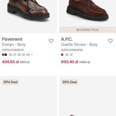
BUYERS' PICK
Pavement
A.P.C.
Evelyn - Buty
Gaelle Shoes - Buty
sznurowane
sznurowane
36
37
38
39
40
36
37
434.85 zł
893.40 zł
669 zł
1489 zł
35% Deal
30% Deal