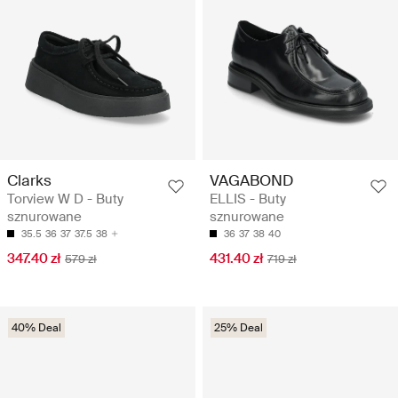
Clarks
VAGABOND
Torview W D - Buty
ELLIS - Buty
sznurowane
sznurowane
35.5
36
37
37.5
38
36
37
38
40
347.40 zł
431.40 zł
579 zł
719 zł
40% Deal
25% Deal