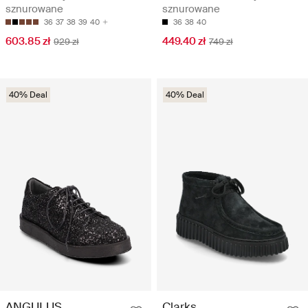
sznurowane
sznurowane
36
37
38
39
40
36
38
40
603.85 zł
449.40 zł
929 zł
749 zł
40% Deal
40% Deal
ANGULUS
Clarks