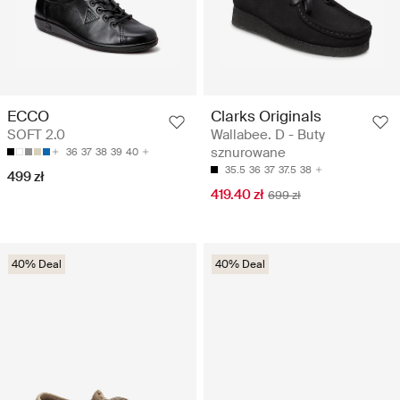
Clarks Originals
ECCO
Wallabee. D - Buty
SOFT 2.0
sznurowane
36
37
38
39
40
35.5
36
37
37.5
38
499 zł
419.40 zł
699 zł
40% Deal
40% Deal