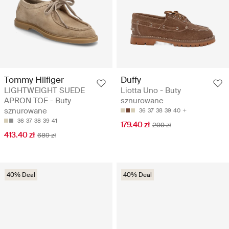
Tommy Hilfiger
Duffy
LIGHTWEIGHT SUEDE
Liotta Uno - Buty
APRON TOE - Buty
sznurowane
sznurowane
36
37
38
39
40
36
37
38
39
41
179.40 zł
299 zł
413.40 zł
689 zł
40% Deal
40% Deal