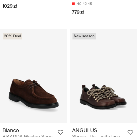
40
42
45
1029 zł
779 zł
20% Deal
New season
Bianco
ANGULUS
BIAADDA Moctoe Shoe
Shoes - flat - with lace -