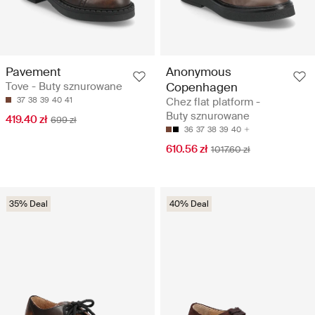
Pavement
Anonymous
Tove - Buty sznurowane
Copenhagen
37
38
39
40
41
Chez flat platform -
Buty sznurowane
419.40 zł
699 zł
36
37
38
39
40
610.56 zł
1017.60 zł
35% Deal
40% Deal