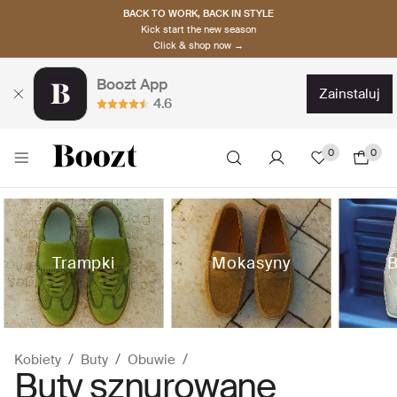
BACK TO WORK, BACK IN STYLE
Kick start the new season
Click & shop now →
Boozt App
zainstaluj
4.6
0
0
Trampki
Mokasyny
B
Kobiety
Buty
Obuwie
Buty sznurowane