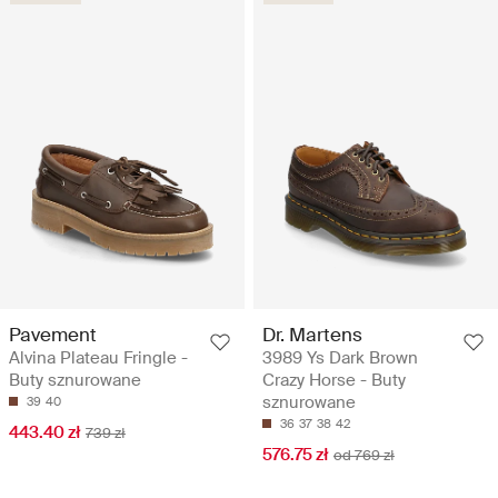
Pavement
Dr. Martens
Alvina Plateau Fringle -
3989 Ys Dark Brown
Buty sznurowane
Crazy Horse - Buty
sznurowane
39
40
36
37
38
42
443.40 zł
739 zł
576.75 zł
od 769 zł