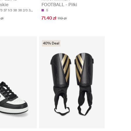
skie
FOOTBALL - Piłki
/3
37 1/3
38
38 2/3
39 1/3
5
71.40 zł
zł
119 zł
40% Deal