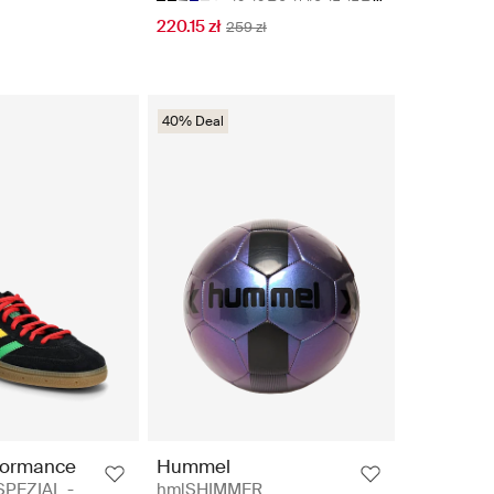
220.15 zł
259 zł
40% Deal
formance
Hummel
PEZIAL -
hmlSHIMMER