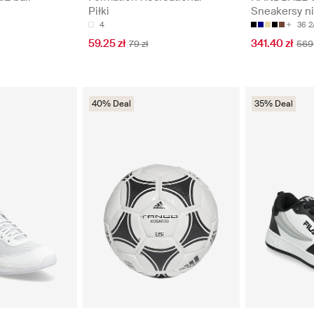
Piłki
Sneakersy ni
4
36 2
59.25 zł
341.40 zł
79 zł
569 
40% Deal
35% Deal