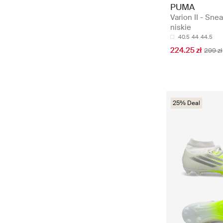
PUMA
Varion II - Sne
niskie
40.5
44
44.5
224.25 zł
299 zł
25% Deal