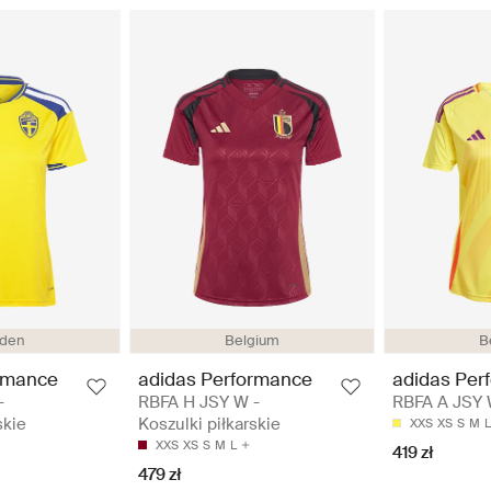
den
Belgium
B
rmance
adidas Performance
adidas Per
-
RBFA H JSY W -
RBFA A JSY W
skie
Koszulki piłkarskie
XXS
XS
S
M
L
XXS
XS
S
M
L
419 zł
479 zł