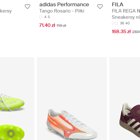
adidas Performance
FILA
akersy
Tango Rosario - Piłki
FILA REGA N
Sneakersy ni
4
5
38
40
71.40 zł
119 zł
168.35 zł
259 