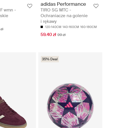
adidas Performance
F wmn -
TIRO SG MTC -
skie
Ochraniacze na golenie
i rękawy
120-140CM
140-160CM
160-180CM
zł
59.40 zł
99 zł
35% Deal