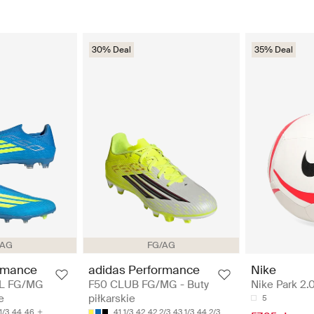
30% Deal
35% Deal
/AG
FG/AG
rmance
adidas Performance
Nike
LL FG/MG
F50 CLUB FG/MG - Buty
Nike Park 2.0
e
piłkarskie
5
1/3
44
46
41 1/3
42
42 2/3
43 1/3
44 2/3