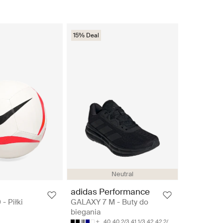
15% Deal
Neutral
adidas Performance
 - Piłki
GALAXY 7 M - Buty do
biegania
40
40 2/3
41 1/3
42
42 2/3