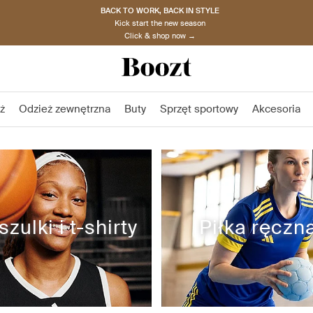
BACK TO WORK, BACK IN STYLE
Kick start the new season
Click & shop now →
ż
Odzież zewnętrzna
Buty
Sprzęt sportowy
Akcesoria
zulki i t-shirty
Piłka ręczn