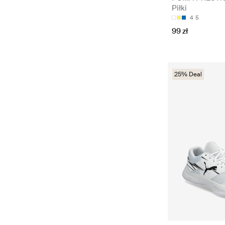
Piłki
4
5
99 zł
25% Deal