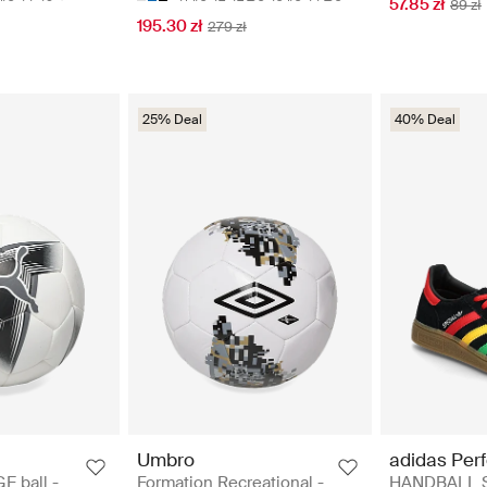
57.85 zł
89 zł
195.30 zł
279 zł
25% Deal
40% Deal
Umbro
adidas Per
 ball -
Formation Recreational -
HANDBALL S