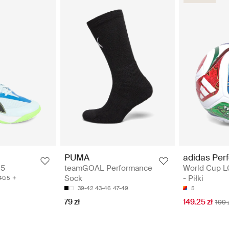
adidas Per
PUMA
World Cup L
 5
teamGOAL Performance
- Piłki
Sock
40.5
5
39-42
43-46
47-49
149.25 zł
79 zł
199 