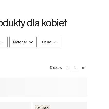
dukty dla kobiet
materiał
cena
Display:
3
4
5
35% Deal