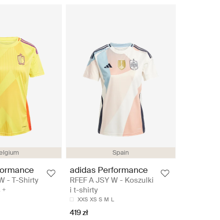
elgium
Spain
formance
adidas Performance
 - T-Shirty
RFEF A JSY W - Koszulki
i t-shirty
XXS
XS
S
M
L
419 zł