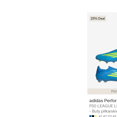
25% Deal
FG
adidas Perfo
F50 LEAGUE 
- Buty piłkarski
42
42 2/3
43 