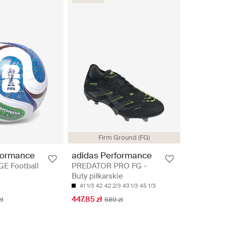
Firm Ground (FG)
formance
adidas Performance
GE Football
PREDATOR PRO FG -
Buty piłkarskie
41 1/3
42
42 2/3
43 1/3
45 1/3
447.85 zł
zł
689 zł