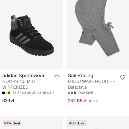
Sail Racing
adidas Sportswear
FROSTWAVE HOODIE -
HOOPS 4.0 MID
Balaclava
WINTERIZED
ONE SIZE
36
37 1/3
38
38 2/3
39 1/3
252.85 zł
339 zł
389 zł
40% Deal
40% Deal