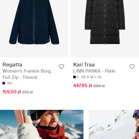
Regatta
Kari Traa
Women's Frankie Borg
LINN PARKA - Parki
Full Zip - Fleece
XS
S
M
L
XL
XS
447.85 zł
689 zł
159.50 zł
319 zł