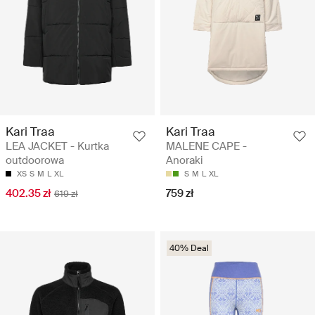
Kari Traa
Kari Traa
LEA JACKET - Kurtka
MALENE CAPE -
outdoorowa
Anoraki
XS
S
M
L
XL
S
M
L
XL
402.35 zł
759 zł
619 zł
40% Deal