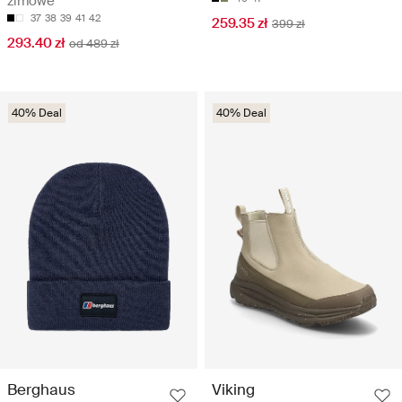
zimowe
37
38
39
41
42
259.35 zł
399 zł
293.40 zł
od 489 zł
40% Deal
40% Deal
Berghaus
Viking