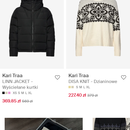
Kari Traa
Kari Traa
LINN JACKET -
DISA KNIT - Dzianinowe
Wyściełane kurtki
S
M
L
XL
XS
S
M
L
XL
227.40 zł
379 zł
369.85 zł
569 zł