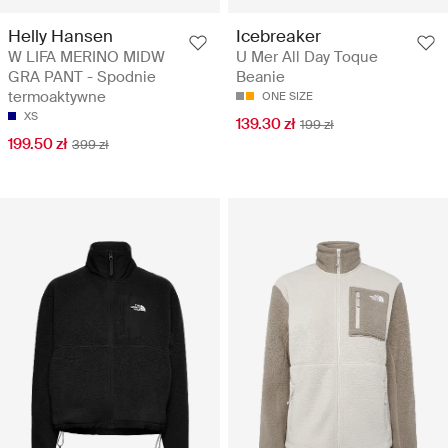
Helly Hansen
Icebreaker
W LIFA MERINO MIDW
U Mer All Day Toque
GRA PANT - Spodnie
Beanie
termoaktywne
ONE SIZE
XS
139.30 zł
199 zł
199.50 zł
399 zł