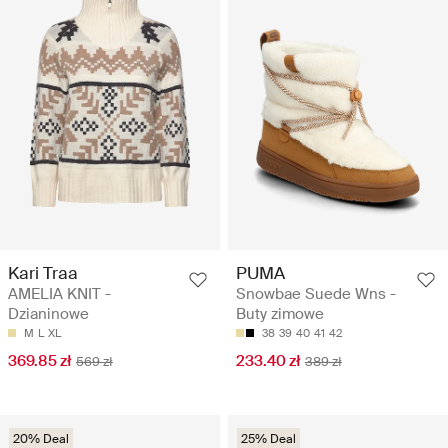
Kari Traa
PUMA
AMELIA KNIT -
Snowbae Suede Wns -
Dzianinowe
Buty zimowe
M
L
XL
38
39
40
41
42
369.85 zł
233.40 zł
569 zł
389 zł
20% Deal
25% Deal