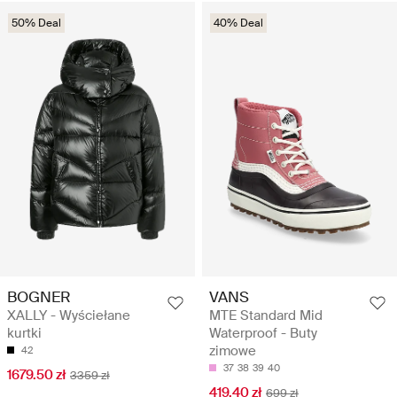
50% Deal
40% Deal
BOGNER
VANS
XALLY - Wyściełane
MTE Standard Mid
kurtki
Waterproof - Buty
zimowe
42
37
38
39
40
1679.50 zł
3359 zł
419.40 zł
699 zł