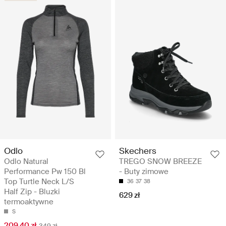
Odlo
Skechers
Odlo Natural
TREGO SNOW BREEZE
Performance Pw 150 Bl
- Buty zimowe
Top Turtle Neck L/S
36
37
38
Half Zip - Bluzki
629 zł
termoaktywne
S
209.40 zł
349 zł