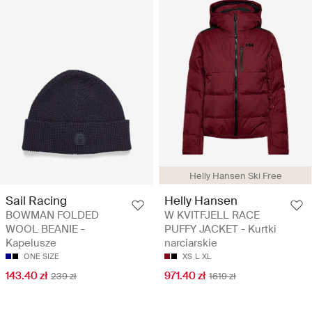
Helly Hansen Ski Free
Sail Racing
Helly Hansen
BOWMAN FOLDED
W KVITFJELL RACE
WOOL BEANIE -
PUFFY JACKET - Kurtki
Kapelusze
narciarskie
ONE SIZE
XS
L
XL
143.40 zł
971.40 zł
239 zł
1619 zł