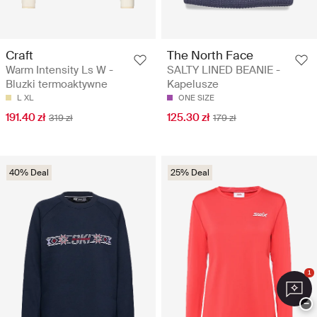
Craft
The North Face
Warm Intensity Ls W -
SALTY LINED BEANIE -
Bluzki termoaktywne
Kapelusze
L
XL
ONE SIZE
191.40 zł
125.30 zł
319 zł
179 zł
40% Deal
25% Deal
1
−