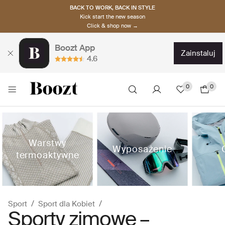
BACK TO WORK, BACK IN STYLE
Kick start the new season
Click & shop now →
Boozt App
zainstaluj
4.6
0
0
Warstwy
Wyposażenie
termoaktywne
Sport
Sport dla Kobiet
Sporty zimowe –