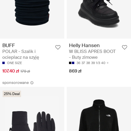
BUFF
Helly Hansen
POLAR - Szalik i
W BLISS APRES BOOT
ocieplacz na szyję
- Buty zimowe
ONE SIZE
36
37
38
39 1/3
40
107.40 zł
869 zł
179 zł
sponsorowane
25% Deal