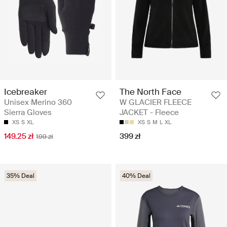
The North Face
Icebreaker
W GLACIER FLEECE
Unisex Merino 360
JACKET - Fleece
Sierra Gloves
XS
S
M
L
XL
XS
S
XL
399 zł
149.25 zł
199 zł
35% Deal
40% Deal