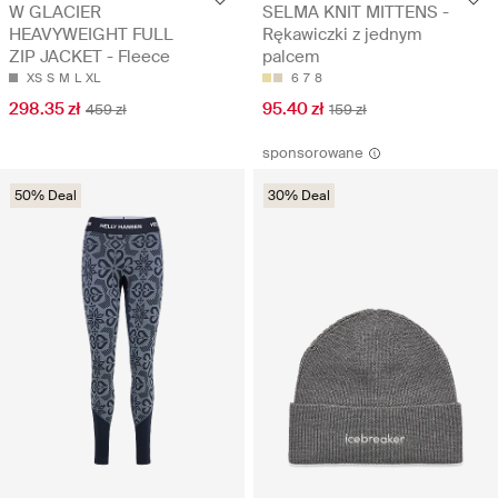
W GLACIER
SELMA KNIT MITTENS -
HEAVYWEIGHT FULL
Rękawiczki z jednym
ZIP JACKET - Fleece
palcem
XS
S
M
L
XL
6
7
8
298.35 zł
95.40 zł
459 zł
159 zł
sponsorowane
50% Deal
30% Deal