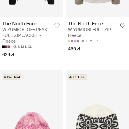
The North Face
The North Face
W YUMIORI OFF PEAK
W YUMIORI FULL ZIP -
FULL ZIP JACKET -
Fleece
Fleece
XS
S
M
L
XL
XS
S
M
L
XL
489 zł
629 zł
40% Deal
40% Deal