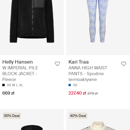
Helly Hansen
Kari Traa
W IMPERIAL PILE
ANNA HIGH WAIST
BLOCK JACKET -
PANTS - Spodnie
Fleece
termoaktywne
XS
M
L
XL
XS
669 zł
227.40 zł
379 zł
35% Deal
40% Deal