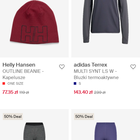
Helly Hansen
adidas Terrex
OUTLINE BEANIE -
MULTI SYNT LS W -
Kapelusze
Bluzki termoaktywne
ONE SIZE
S
77.35 zł
143.40 zł
119 zł
239 zł
50% Deal
50% Deal