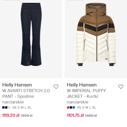
Helly Hansen
Helly Hansen
W AVANTI STRETCH 2.0
W IMPERIAL PUFFY
PANT - Spodnie
JACKET - Kurtki
narciarskie
narciarskie
XS
S
M
L
XL
XS
S
M
L
XL
1119.20 zł
1101.75 zł
1399 zł
1469 zł