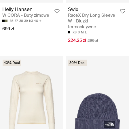
Helly Hansen
Swix
W CORA - Buty zimowe
RaceX Dry Long Sleeve
W - Bluzki
36
37
38
39 1/3
40
termoaktywne
699 zł
XS
S
M
L
224.25 zł
299 zł
40% Deal
30% Deal