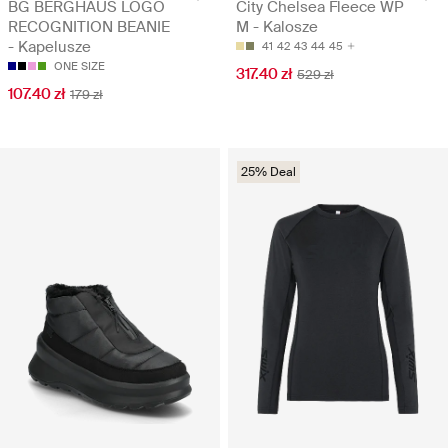
BG BERGHAUS LOGO
City Chelsea Fleece WP
RECOGNITION BEANIE
M - Kalosze
- Kapelusze
41
42
43
44
45
ONE SIZE
317.40 zł
529 zł
107.40 zł
179 zł
25% Deal