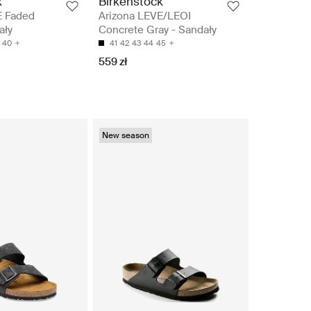
k
Birkenstock
E Faded
Arizona LEVE/LEOI
ały
Concrete Gray - Sandały
40
41
42
43
44
45
559 zł
New season