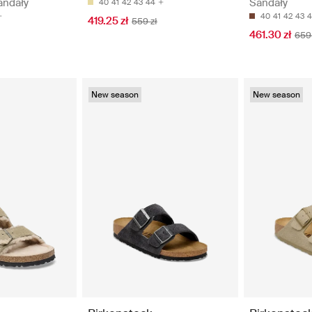
andały
Sandały
40
41
42
43
44
40
41
42
43
4
419.25 zł
559 zł
461.30 zł
659 
New season
New season