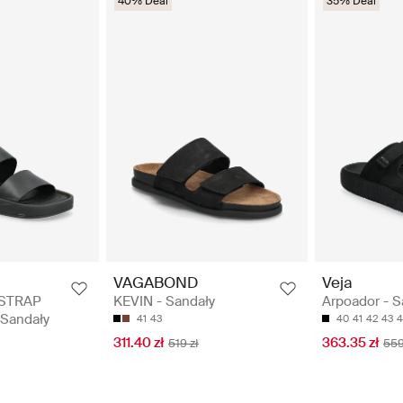
40% Deal
35% Deal
VAGABOND
Veja
STRAP
KEVIN - Sandały
Arpoador - S
Sandały
41
43
40
41
42
43
4
311.40 zł
363.35 zł
519 zł
559