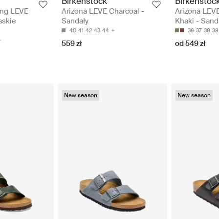
Birkenstock
Birkenstoc
ing LEVE
Arizona LEVE Charcoal -
Arizona LEV
askie
Sandały
Khaki - Sand
40
41
42
43
44
36
37
38
39
559 zł
od 549 zł
New season
New season