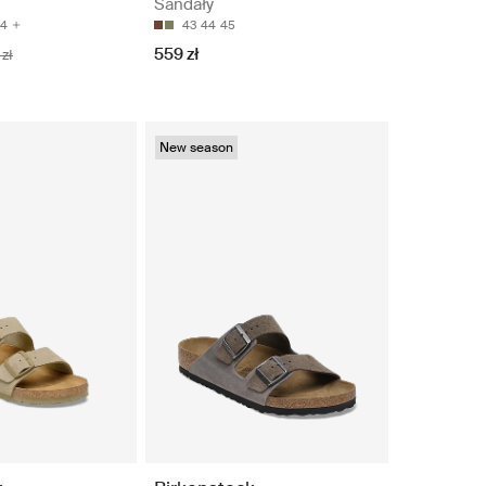
Sandały
4
43
44
45
559 zł
zł
New season