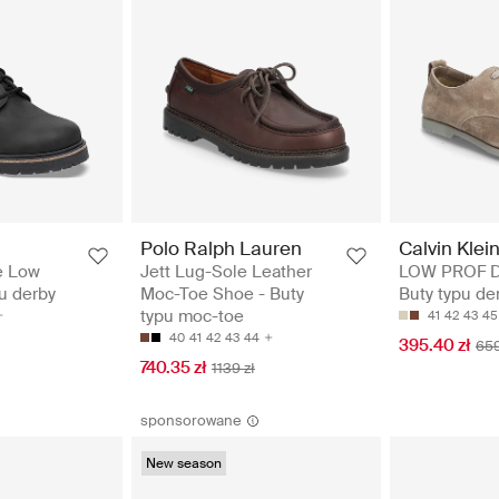
Polo Ralph Lauren
Calvin Klei
e Low
Jett Lug-Sole Leather
LOW PROF D
pu derby
Moc-Toe Shoe - Buty
Buty typu de
typu moc-toe
41
42
43
45
40
41
42
43
44
395.40 zł
659
740.35 zł
1139 zł
sponsorowane
New season