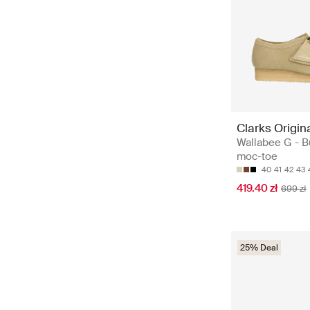
Clarks Origin
Wallabee G - B
moc-toe
40
41
42
43
419.40 zł
699 zł
25% Deal