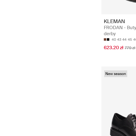
KLEMAN
FRODAN - Buty
derby
40
43
44
45
4
623.20 zł
779 zł
New season