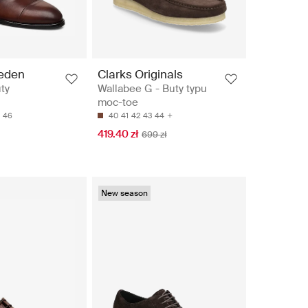
weden
Clarks Originals
ty
Wallabee G - Buty typu
moc-toe
46
40
41
42
43
44
419.40 zł
699 zł
New season