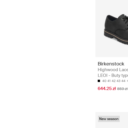
Birkenstock
Highwood Lac
LEOI - Buty ty
40
41
42
43
44
644.25 zł
859 zł
New season