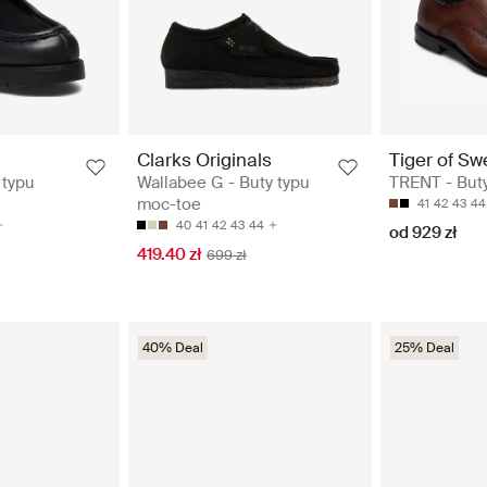
Clarks Originals
Tiger of S
 typu
Wallabee G - Buty typu
TRENT - Buty
moc-toe
41
42
43
44
40
41
42
43
44
od 929 zł
419.40 zł
699 zł
40% Deal
25% Deal