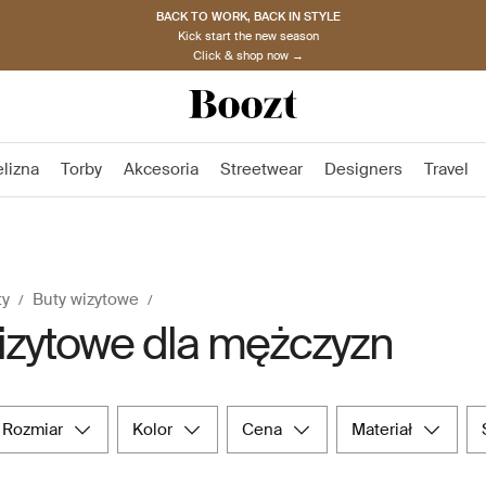
BACK TO WORK, BACK IN STYLE
Kick start the new season
Click & shop now →
elizna
Torby
Akcesoria
Streetwear
Designers
Travel
ty
Buty wizytowe
izytowe dla mężczyzn
rozmiar
kolor
cena
materiał