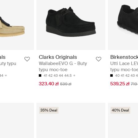
als
Clarks Originals
Birkenstoc
uty typu
WallabeeEVO G - Buty
Utti Lace LE
typu moc-toe
typu moc-to
44
41
42
43
44
44.5
40
41
42
43
4
323.40 zł
539.25 zł
539 zł
719 
35% Deal
40% Deal