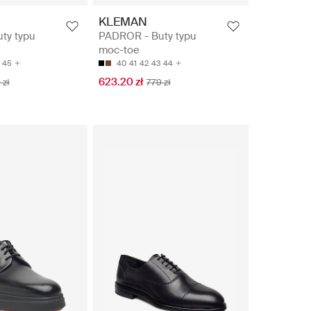
KLEMAN
ty typu
PADROR - Buty typu
moc-toe
45
40
41
42
43
44
623.20 zł
 zł
779 zł