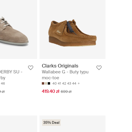
n
Clarks Originals
ERBY SU -
Wallabee G - Buty typu
rby
moc-toe
46
40
41
42
43
44
419.40 zł
 zł
699 zł
35% Deal