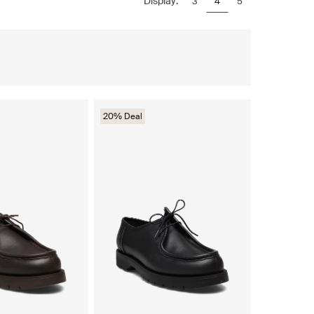
Display:
3
4
5
20% Deal