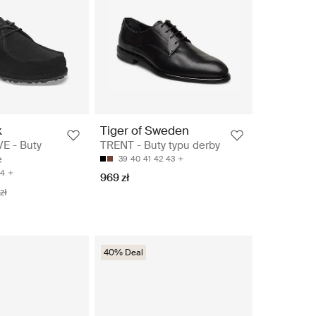
k
Tiger of Sweden
VE - Buty
TRENT - Buty typu derby
e
39
40
41
42
43
4
969 zł
zł
40% Deal