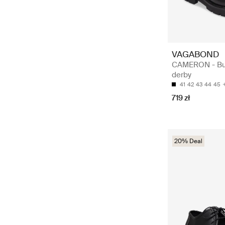
VAGABOND
CAMERON - Bu
derby
41
42
43
44
45
719 zł
20% Deal