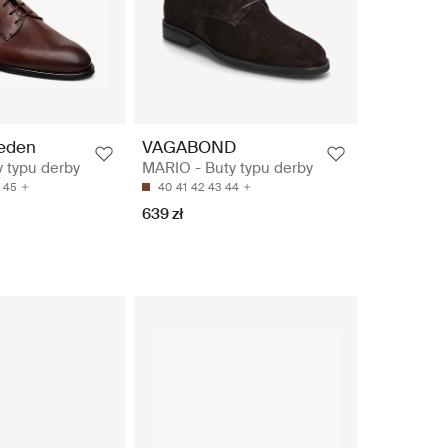
weden
VAGABOND
 typu derby
MARIO - Buty typu derby
45
40
41
42
43
44
639 zł