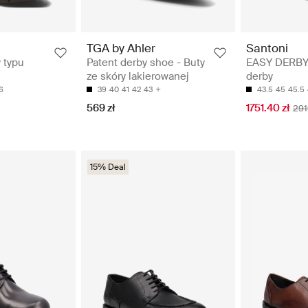
TGA by Ahler
Santoni
 typu
Patent derby shoe - Buty
EASY DERBY 
ze skóry lakierowanej
derby
6
39
40
41
42
43
43.5
45
45.5
569 zł
1751.40 zł
291
15% Deal