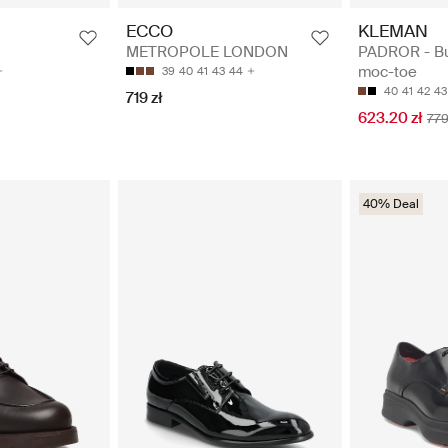
KLEMAN
ECCO
PADROR - Bu
METROPOLE LONDON
moc-toe
39
40
41
43
44
40
41
42
43
719 zł
623.20 zł
779
40% Deal