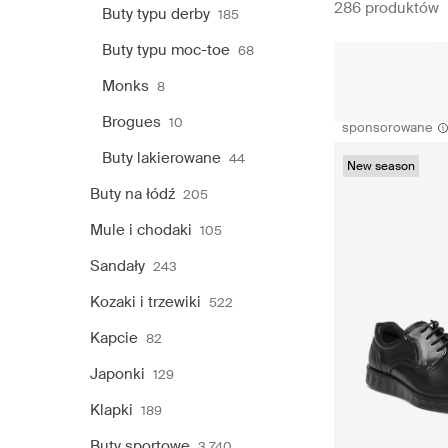
286 produktów
Buty typu derby
185
Buty typu moc-toe
68
Monks
8
Brogues
10
sponsorowane
Buty lakierowane
44
New season
Buty na łódź
205
Mule i chodaki
105
Sandały
243
Kozaki i trzewiki
522
Kapcie
82
Japonki
129
Klapki
189
Buty sportowe
3 740