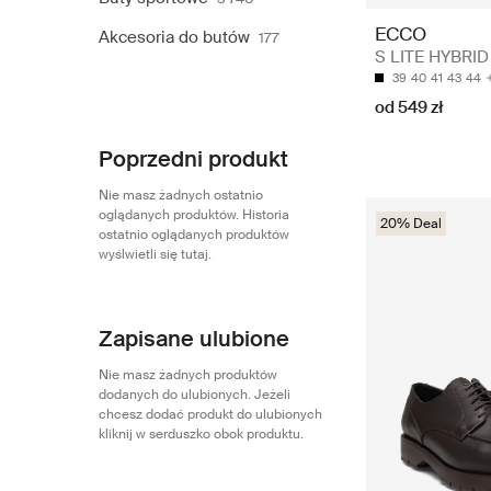
ECCO
Akcesoria do butów
177
S LITE HYBRID
39
40
41
43
44
od 549 zł
Poprzedni produkt
Nie masz żadnych ostatnio
oglądanych produktów. Historia
20% Deal
ostatnio oglądanych produktów
wyślwietli się tutaj.
Zapisane ulubione
Nie masz żadnych produktów
dodanych do ulubionych. Jeżeli
chcesz dodać produkt do ulubionych
kliknij w serduszko obok produktu.