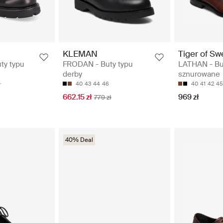
KLEMAN
Tiger of S
ty typu
FRODAN - Buty typu
LATHAN - Bu
derby
sznurowane
40
43
44
46
40
41
42
45
662.15 zł
969 zł
779 zł
40% Deal