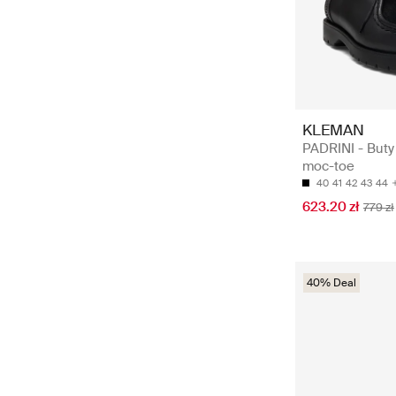
KLEMAN
PADRINI - Buty
moc-toe
40
41
42
43
44
623.20 zł
779 zł
40% Deal