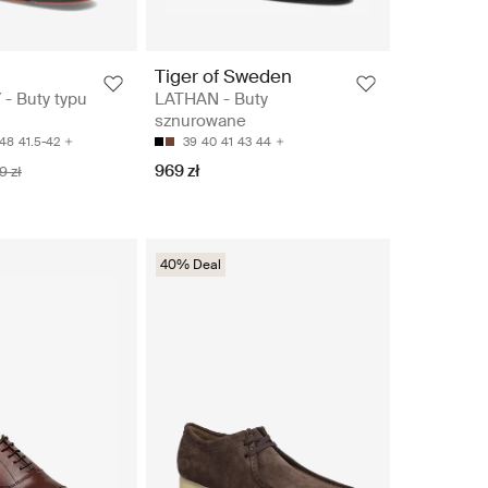
Tiger of Sweden
- Buty typu
LATHAN - Buty
sznurowane
48
41.5-42
39
40
41
43
44
969 zł
9 zł
40% Deal