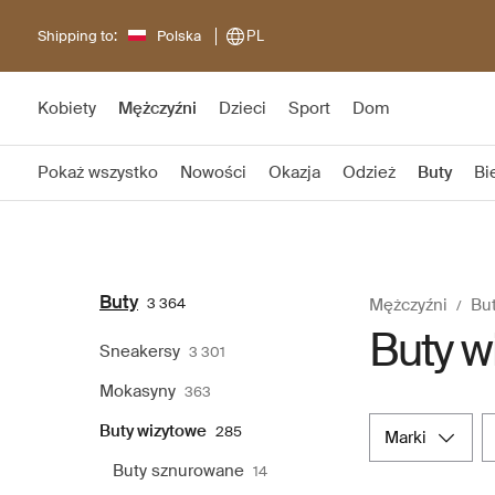
Shipping to:
Polska
PL
Kobiety
Mężczyźni
Dzieci
Sport
Dom
Pokaż wszystko
Nowości
Okazja
Odzież
Buty
Bi
Buty
3 364
Mężczyźni
Bu
Buty w
Sneakersy
3 301
Mokasyny
363
Buty wizytowe
285
marki
Buty sznurowane
14