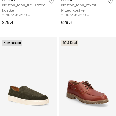
Neston_tenn_fllt - Przed
Neston_tenn_mxmt -
kostkę
Przed kostkę
39
40
41
42
43
39
40
41
42
43
829 zł
629 zł
New season
40% Deal