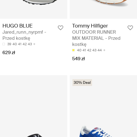
HUGO BLUE
Tommy Hilfiger
Jared_runn_nyrpmf -
OUTDOOR RUNNER
Przed kostkę
MIX MATERIAL - Przed
kostkę
39
40
41
42
43
40
41
42
43
44
629 zł
549 zł
30% Deal