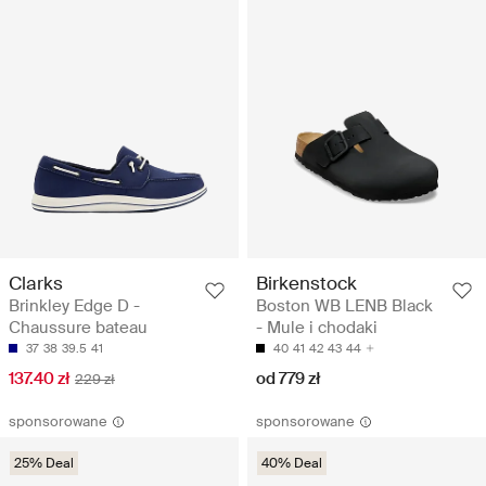
Clarks
Birkenstock
Brinkley Edge D -
Boston WB LENB Black
Chaussure bateau
- Mule i chodaki
37
38
39.5
41
40
41
42
43
44
137.40 zł
od 779 zł
229 zł
sponsorowane
sponsorowane
25% Deal
40% Deal