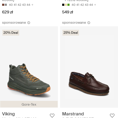
40
41
42
43
44
40
41
42
43
44
629 zł
549 zł
sponsorowane
sponsorowane
20% Deal
25% Deal
Gore-Tex
Viking
Marstrand