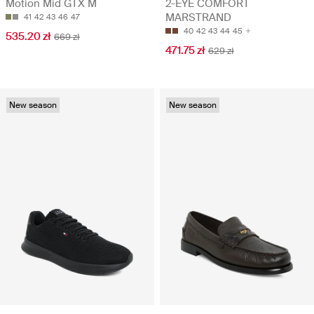
Motion Mid GTX M
2-EYE COMFORT
MARSTRAND
41
42
43
46
47
40
42
43
44
45
535.20 zł
669 zł
471.75 zł
629 zł
New season
New season