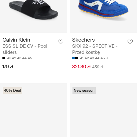
Calvin Klein
Skechers
ESS SLIDE CV - Pool
SKX 92 - SPECTIVE -
sliders
Przed kostkę
41
42
43
44
45
41
42
43
44
45
179 zł
321.30 zł
459 zł
40% Deal
New season