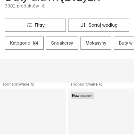
3382 produktów
filtry
sortuj według
kategorie
sneakersy
mokasyny
buty w
sponsorowane
sponsorowane
New season