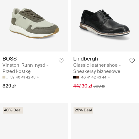
BOSS
Lindbergh
Vinston_Runn_nysd -
Classic leather shoe -
Przed kostkę
Sneakersy biznesowe
39
40
41
42
43
40
41
42
43
44
829 zł
447.30 zł
639 zł
40% Deal
25% Deal