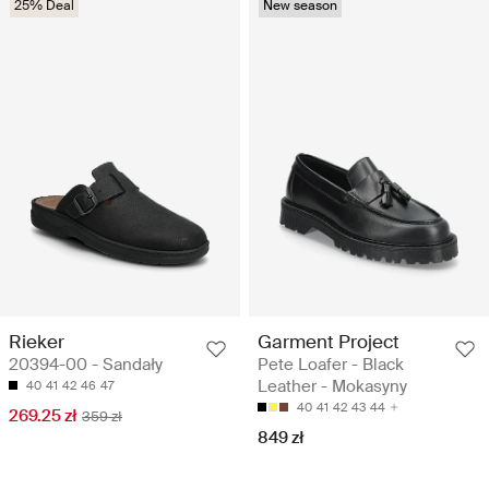
25% Deal
New season
Rieker
Garment Project
20394-00 - Sandały
Pete Loafer - Black
Leather - Mokasyny
40
41
42
46
47
40
41
42
43
44
269.25 zł
359 zł
849 zł