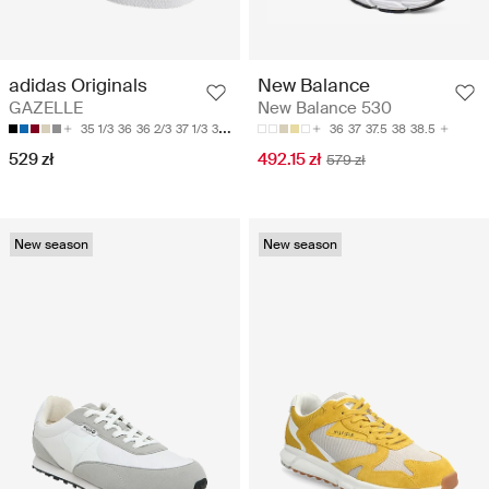
adidas Originals
New Balance
GAZELLE
New Balance 530
35 1/3
36
36 2/3
37 1/3
38
36
37
37.5
38
38.5
529 zł
492.15 zł
579 zł
New season
New season