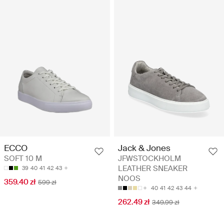
ECCO
Jack & Jones
SOFT 10 M
JFWSTOCKHOLM
LEATHER SNEAKER
39
40
41
42
43
NOOS
359.40 zł
599 zł
40
41
42
43
44
262.49 zł
349.99 zł