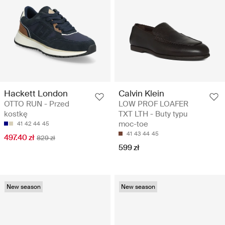
Hackett London
Calvin Klein
OTTO RUN - Przed
LOW PROF LOAFER
kostkę
TXT LTH - Buty typu
moc-toe
41
42
44
45
41
43
44
45
497.40 zł
829 zł
599 zł
New season
New season