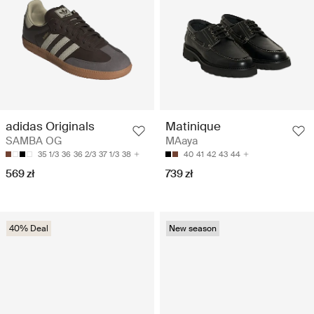
adidas Originals
Matinique
SAMBA OG
MAaya
35 1/3
36
36 2/3
37 1/3
38
40
41
42
43
44
569 zł
739 zł
40% Deal
New season