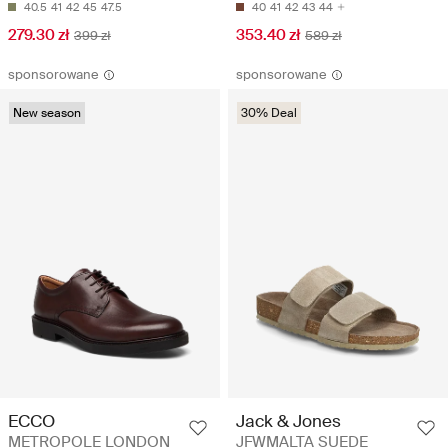
40.5
41
42
45
47.5
40
41
42
43
44
279.30 zł
353.40 zł
399 zł
589 zł
sponsorowane
sponsorowane
New season
30% Deal
ECCO
Jack & Jones
METROPOLE LONDON
JFWMALTA SUEDE