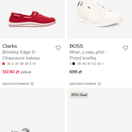
Clarks
BOSS
Brinkley Edge D -
Nitan_Lowp_pltd -
Chaussure bateau
Przed kostkę
35.5
37
38
39.5
41
39
40
41
42
43
137.40 zł
699 zł
229 zł
sponsorowane
sponsorowane
35% Deal