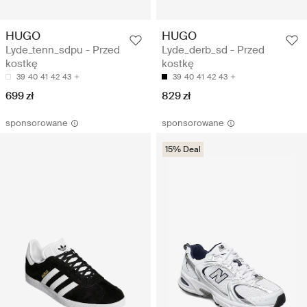
HUGO
HUGO
Lyde_tenn_sdpu - Przed
Lyde_derb_sd - Przed
kostkę
kostkę
39
40
41
42
43
39
40
41
42
43
699 zł
829 zł
sponsorowane
sponsorowane
15% Deal