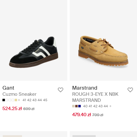
Gant
Marstrand
Cuzmo Sneaker
ROUGH 3-EYE X NBK
MARSTRAND
41
42
43
44
45
40
41
42
43
44
524.25 zł
699 zł
479.40 zł
799 zł