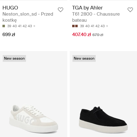
HUGO
TGA by Ahler
Neston_slon_sd - Przed
T61 2800 - Chaussure
kostkę
bateau
39
40
41
42
43
39
40
41
42
43
699 zł
407.40 zł
679 zł
New season
New season