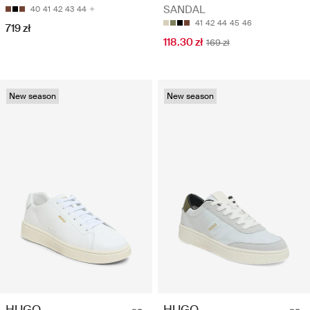
SANDAL
40
41
42
43
44
41
42
44
45
46
719 zł
118.30 zł
169 zł
New season
New season
HUGO
HUGO