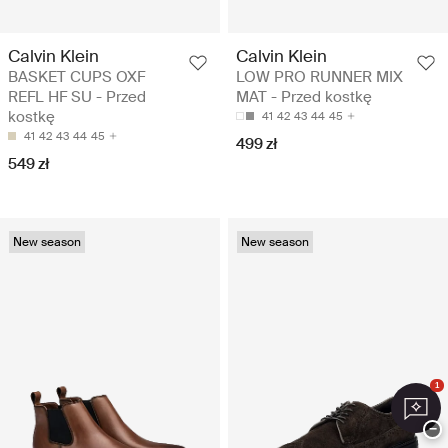
Calvin Klein
Calvin Klein
BASKET CUPS OXF
LOW PRO RUNNER MIX
REFL HF SU - Przed
MAT - Przed kostkę
kostkę
41
42
43
44
45
41
42
43
44
45
499 zł
549 zł
New season
New season
1
−