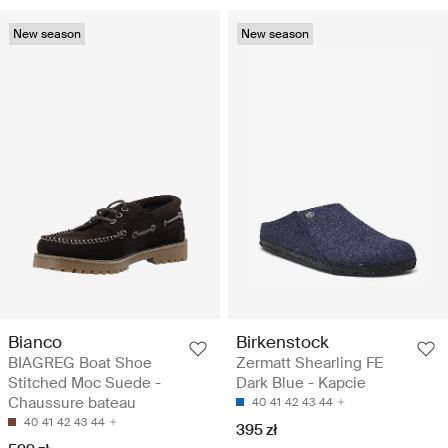
New season
New season
Bianco
Birkenstock
BIAGREG Boat Shoe
Zermatt Shearling FE
Stitched Moc Suede -
Dark Blue - Kapcie
Chaussure bateau
40
41
42
43
44
40
41
42
43
44
395 zł