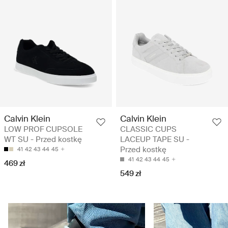
Calvin Klein
Calvin Klein
LOW PROF CUPSOLE
CLASSIC CUPS
WT SU - Przed kostkę
LACEUP TAPE SU -
Przed kostkę
41
42
43
44
45
41
42
43
44
45
469 zł
549 zł