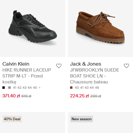
Calvin Klein
Jack & Jones
HIKE RUNNER LACEUP
JFWBROOKLYN SUEDE
STRIP M-LT - Przed
BOAT SHOE LN -
kostkę
Chaussure bateau
41
42
43
44
45
40
41
43
44
46
371.40 zł
224.25 zł
619 zł
299 zł
40% Deal
New season