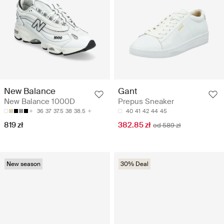
New Balance
Gant
New Balance 1000D
Prepus Sneaker
36
37
37.5
38
38.5
40
41
42
44
45
819 zł
382.85 zł
od 589 zł
New season
30% Deal