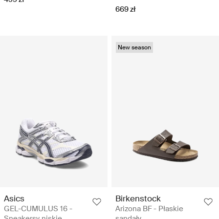
669 zł
New season
Asics
Birkenstock
GEL-CUMULUS 16 -
Arizona BF - Płaskie
Sneakersy niskie
sandały