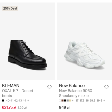
25% Deal
KLEMAN
New Balance
OXAL KP - Desert
New Balance 9060 -
boots
Sneakersy niskie
40
41
42
43
44
37
37.5
38
38.5
39.5
621.75 zł
849 zł
829 zł