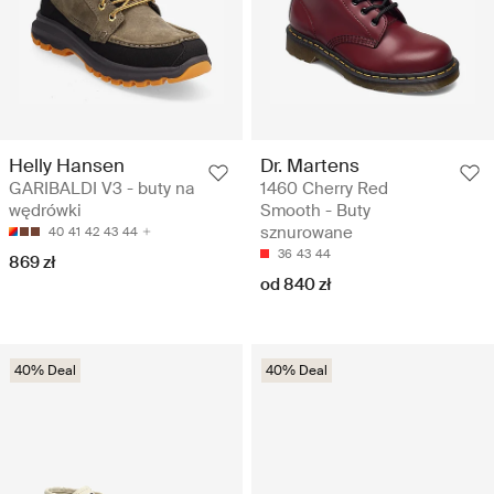
Helly Hansen
Dr. Martens
GARIBALDI V3 - buty na
1460 Cherry Red
wędrówki
Smooth - Buty
sznurowane
40
41
42
43
44
36
43
44
869 zł
od 840 zł
40% Deal
40% Deal