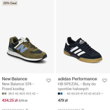
25% Deal
New Balance
adidas Performance
New Balance 574 -
HB SPEZIAL - Buty do
Przed kostkę
sportów halowych
39.5
40
40.5
41.5
42
40
40 2/3
41 1/3
42
42 2/3
434.25 zł
479 zł
579 zł