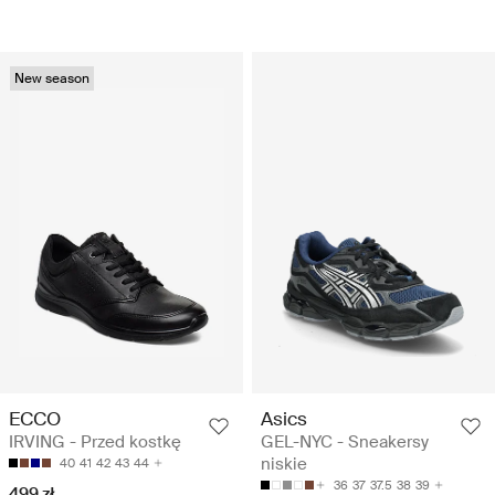
New season
ECCO
Asics
IRVING - Przed kostkę
GEL-NYC - Sneakersy
niskie
40
41
42
43
44
36
37
37.5
38
39
499 zł