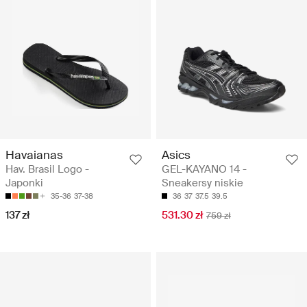
Havaianas
Asics
Hav. Brasil Logo -
GEL-KAYANO 14 -
Japonki
Sneakersy niskie
35-36
37-38
36
37
37.5
39.5
137 zł
531.30 zł
759 zł