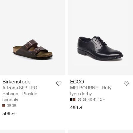
Birkenstock
ECCO
Arizona SFB LEOI
MELBOURNE - Buty
Habana - Płaskie
typu derby
sandały
38
39
40
41
42
36
38
499 zł
599 zł