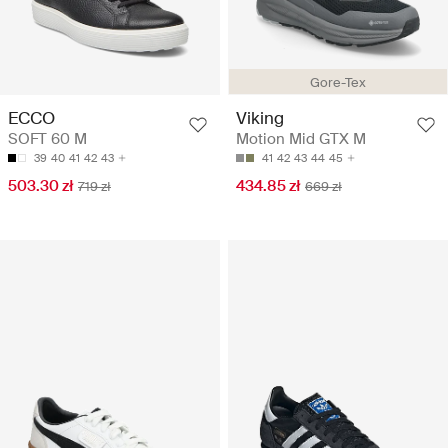
Gore-Tex
ECCO
Viking
SOFT 60 M
Motion Mid GTX M
39
40
41
42
43
41
42
43
44
45
503.30 zł
434.85 zł
719 zł
669 zł