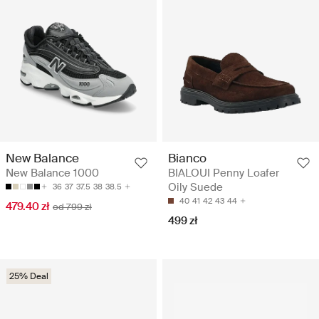
New Balance
Bianco
New Balance 1000
BIALOUI Penny Loafer
Oily Suede
36
37
37.5
38
38.5
40
41
42
43
44
479.40 zł
od 799 zł
499 zł
25% Deal