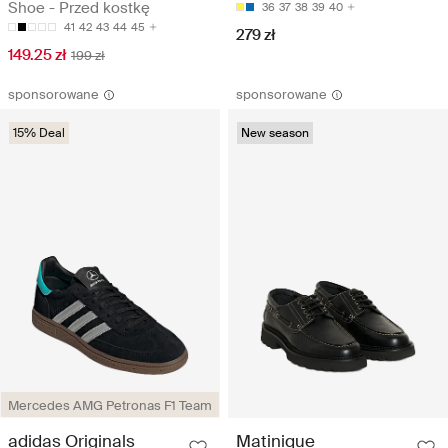
Shoe - Przed kostkę
36
37
38
39
40
41
42
43
44
45
279 zł
149.25 zł
199 zł
sponsorowane
sponsorowane
15% Deal
New season
Mercedes AMG Petronas F1 Team
adidas Originals
Matinique