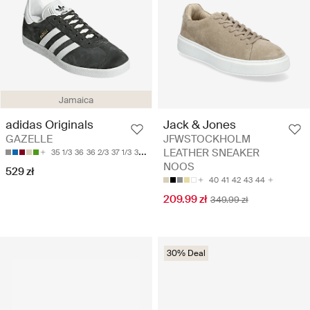
Jamaica
adidas Originals
Jack & Jones
GAZELLE
JFWSTOCKHOLM
LEATHER SNEAKER
35 1/3
36
36 2/3
37 1/3
38
NOOS
529 zł
40
41
42
43
44
209.99 zł
349.99 zł
30% Deal