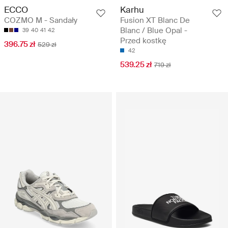
ECCO
Karhu
COZMO M - Sandały
Fusion XT Blanc De
Blanc / Blue Opal -
39
40
41
42
Przed kostkę
396.75 zł
529 zł
42
539.25 zł
719 zł