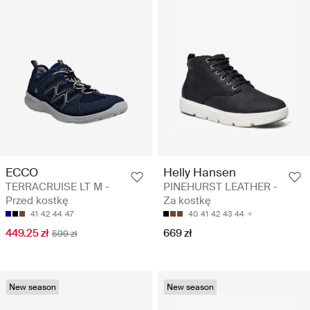
ECCO
Helly Hansen
TERRACRUISE LT M -
PINEHURST LEATHER -
Przed kostkę
Za kostkę
41
42
44
47
40
41
42
43
44
449.25 zł
669 zł
599 zł
New season
New season