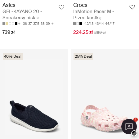
Asics
Crocs
GEL-KAYANO 20 -
InMotion Pacer M -
Sneakersy niskie
Przed kostkę
36
37
37.5
38
39
42/43
43/44
46/47
739 zł
224.25 zł
299 zł
40% Deal
25% Deal
1
−