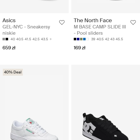
Asics
The North Face
GEL-NYC - Sneakersy
M BASE CAMP SLIDE III
niskie
- Pool sliders
40
40.5
41.5
42.5
43.5
39
40.5
42
43
45.5
659 zł
169 zł
40% Deal