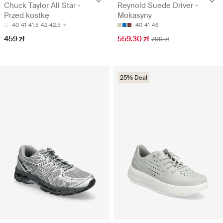
Chuck Taylor All Star -
Reynold Suede Driver -
Przed kostkę
Mokasyny
40
41
41.5
42
42.5
40
41
46
459 zł
559.30 zł
799 zł
25% Deal