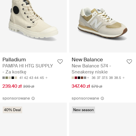
Palladium
New Balance
PAMPA HI HTG SUPPLY
New Balance 574 -
- Za kostkę
Sneakersy niskie
41
42
43
44
45
36
37
37.5
38
38.5
239.40 zł
347.40 zł
399 zł
579 zł
sponsorowane
sponsorowane
40% Deal
New season