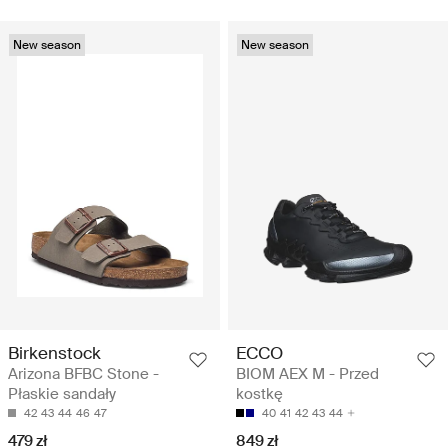
New season
New season
Birkenstock
ECCO
Arizona BFBC Stone -
BIOM AEX M - Przed
Płaskie sandały
kostkę
42
43
44
46
47
40
41
42
43
44
479 zł
849 zł