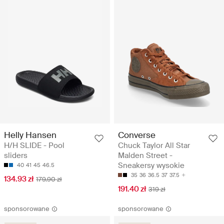
Helly Hansen
Converse
H/H SLIDE - Pool
Chuck Taylor All Star
sliders
Malden Street -
Sneakersy wysokie
40
41
45
46.5
35
36
36.5
37
37.5
134.93 zł
179.90 zł
191.40 zł
319 zł
sponsorowane
sponsorowane