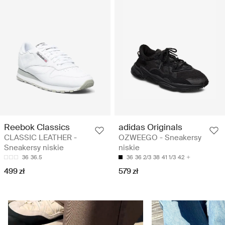
Reebok Classics
adidas Originals
CLASSIC LEATHER -
OZWEEGO - Sneakersy
Sneakersy niskie
niskie
36
36.5
36
36 2/3
38
41 1/3
42
499 zł
579 zł