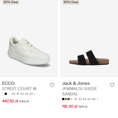
30% Deal
30% Deal
ECCO
Jack & Jones
STREET COURT M
JFWMALTA SUEDE
SANDAL
40
41
42
43
44
41
42
43
44
45
447.30 zł
639 zł
118.30 zł
169 zł