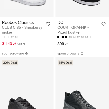
Reebok Classics
DC
CLUB C 85 - Sneakersy
COURT GRAFFIK -
niskie
Przed kostkę
42
42.5
40
41
42
43
44
311.40 zł
399 zł
519 zł
sponsorowane
sponsorowane
30% Deal
35% Deal