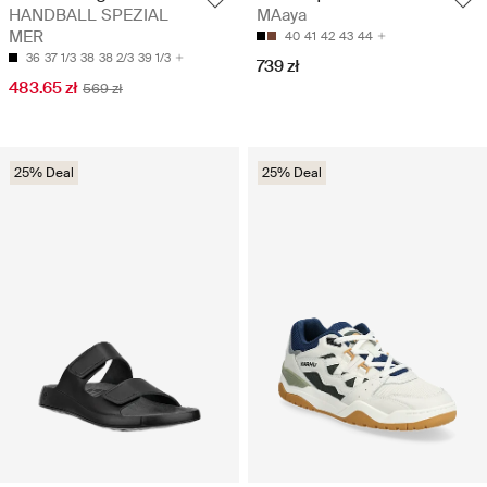
HANDBALL SPEZIAL
MAaya
MER
40
41
42
43
44
36
37 1/3
38
38 2/3
39 1/3
739 zł
483.65 zł
569 zł
25% Deal
25% Deal