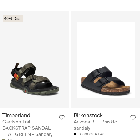
40% Deal
Timberland
Birkenstock
Garrison Trail
Arizona BF - Płaskie
BACKSTRAP SANDAL
sandały
LEAF GREEN - Sandały
36
38
39
40
43