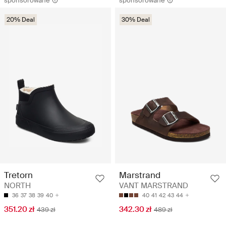
sponsorowane
sponsorowane
20% Deal
30% Deal
Tretorn
Marstrand
NORTH
VANT MARSTRAND
36
37
38
39
40
40
41
42
43
44
351.20 zł
342.30 zł
439 zł
489 zł