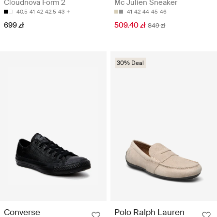
Cloudnova Form 2
Mc Julien Sneaker
40.5
41
42
42.5
43
41
42
44
45
46
699 zł
509.40 zł
849 zł
30% Deal
Converse
Polo Ralph Lauren