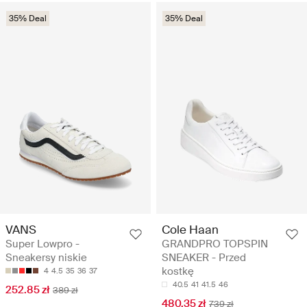
35% Deal
35% Deal
VANS
Cole Haan
Super Lowpro -
GRANDPRO TOPSPIN
Sneakersy niskie
SNEAKER - Przed
kostkę
4
4.5
35
36
37
40.5
41
41.5
46
252.85 zł
389 zł
480.35 zł
739 zł