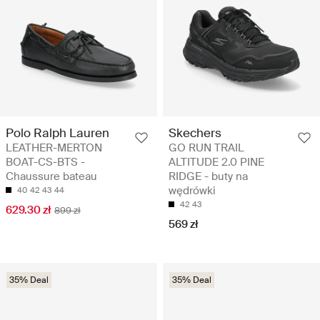
Polo Ralph Lauren
Skechers
LEATHER-MERTON
GO RUN TRAIL
BOAT-CS-BTS -
ALTITUDE 2.0 PINE
Chaussure bateau
RIDGE - buty na
wędrówki
40
42
43
44
42
43
629.30 zł
899 zł
569 zł
35% Deal
35% Deal