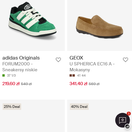
adidas Originals
GEOX
FORUM2000 -
U SPHERICA EC16 A -
Sneakersy niskie
Mokasyny
37 1/3
41
44
219.60 zł
341.40 zł
549 zł
569 zł
25% Deal
40% Deal
1
−