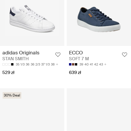
adidas Originals
ECCO
STAN SMITH
SOFT 7 M
35 1/3
36
36 2/3
37 1/3
38
39
40
41
42
43
529 zł
639 zł
30% Deal