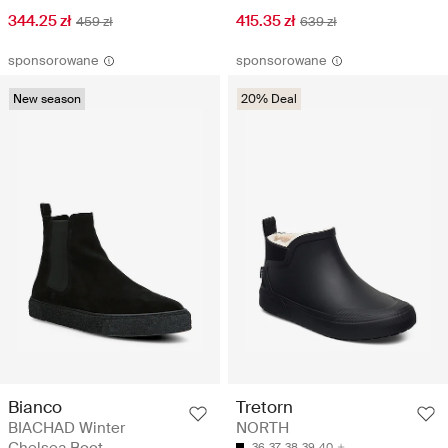
344.25 zł
415.35 zł
459 zł
639 zł
sponsorowane
sponsorowane
New season
20% Deal
Bianco
Tretorn
BIACHAD Winter
NORTH
36
37
38
39
40