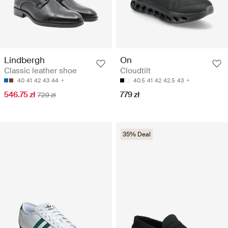
Lindbergh
On
Classic leather shoe
Cloudtilt
40
41
42
43
44
40.5
41
42
42.5
43
546.75 zł
779 zł
729 zł
35% Deal