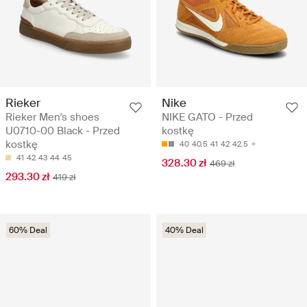
Rieker
Nike
Rieker Men's shoes
NIKE GATO - Przed
U0710-00 Black - Przed
kostkę
kostkę
40
40.5
41
42
42.5
41
42
43
44
45
328.30 zł
469 zł
293.30 zł
419 zł
60% Deal
40% Deal