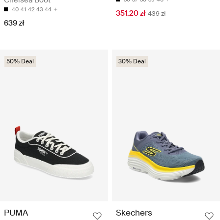
Chelsea Boot
40
41
42
43
44
351.20 zł
439 zł
639 zł
50% Deal
30% Deal
PUMA
Skechers