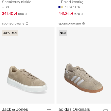
Sneakersy niskie
- Przed kostkę
36
41
42
45
47
341.40 zł
441.35 zł
569 zł
679 zł
sponsorowane
sponsorowane
40% Deal
New
Jack & Jones
adidas Originals