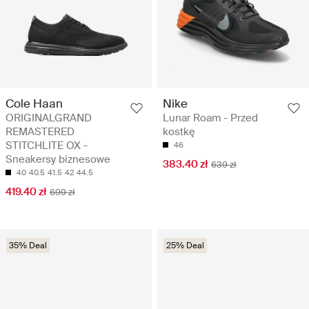
Cole Haan
Nike
ORIGINALGRAND
Lunar Roam - Przed
REMASTERED
kostkę
STITCHLITE OX -
46
Sneakersy biznesowe
383.40 zł
639 zł
40
40.5
41.5
42
44.5
419.40 zł
699 zł
35% Deal
25% Deal