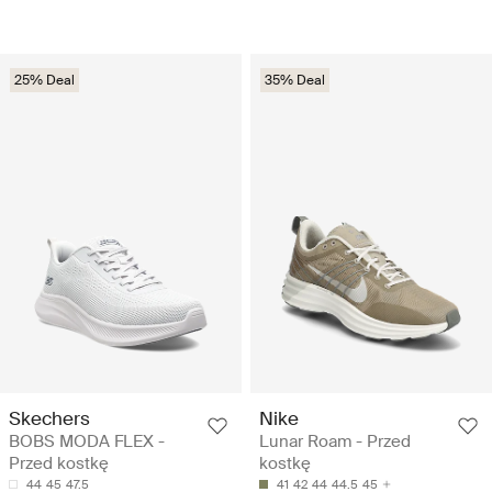
25% Deal
35% Deal
Skechers
Nike
BOBS MODA FLEX -
Lunar Roam - Przed
Przed kostkę
kostkę
44
45
47.5
41
42
44
44.5
45