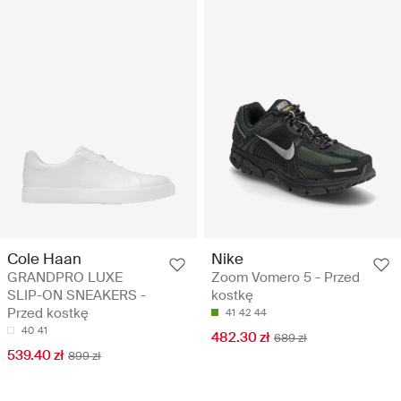
Cole Haan
Nike
GRANDPRO LUXE
Zoom Vomero 5 - Przed
SLIP-ON SNEAKERS -
kostkę
Przed kostkę
41
42
44
40
41
482.30 zł
689 zł
539.40 zł
899 zł