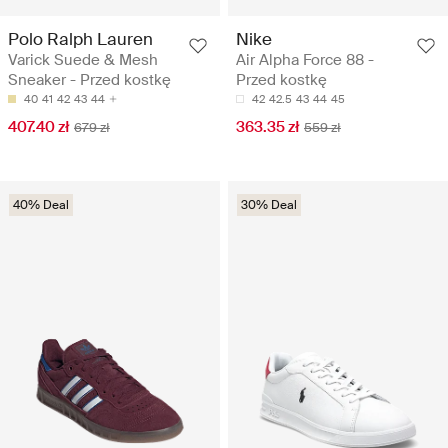
Polo Ralph Lauren
Nike
Varick Suede & Mesh
Air Alpha Force 88 -
Sneaker - Przed kostkę
Przed kostkę
40
41
42
43
44
42
42.5
43
44
45
407.40 zł
363.35 zł
679 zł
559 zł
40% Deal
30% Deal