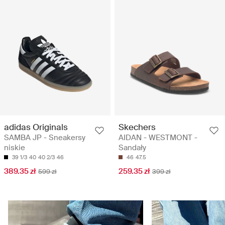
adidas Originals
Skechers
SAMBA JP - Sneakersy
AIDAN - WESTMONT -
niskie
Sandały
39 1/3
40
40 2/3
46
46
47.5
389.35 zł
259.35 zł
599 zł
399 zł