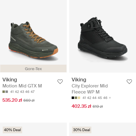
Gore-Tex
Viking
Viking
Motion Mid GTX M
City Explorer Mid
Fleece WP M
41
42
43
46
47
41
42
44
45
46
535.20 zł
669 zł
402.35 zł
619 zł
40% Deal
30% Deal