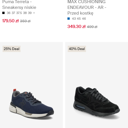
Puma Terreta -
MAX CUSHIONING
Sneakersy niskie
ENDEAVOUR - AR -
Przed kostkę
36
37
37.5
38
39
43
45
46
179.50 zł
359 zł
349.30 zł
499 zł
25% Deal
40% Deal