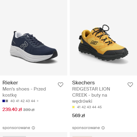
Rieker
Skechers
Men's shoes - Przed
RIDGESTAR LION
kostkę
CREEK - buty na
wędrówki
40
41
42
43
44
41
42
43
44
45
239.40 zł
399 zł
569 zł
sponsorowane
sponsorowane