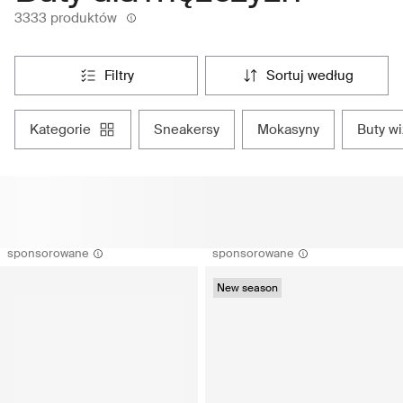
3333 produktów
filtry
sortuj według
kategorie
sneakersy
mokasyny
buty w
sponsorowane
sponsorowane
New season