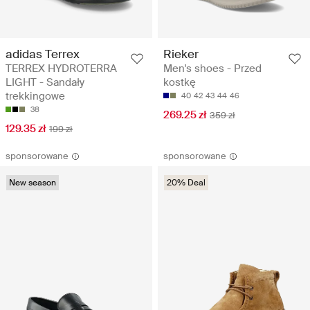
adidas Terrex
Rieker
TERREX HYDROTERRA
Men's shoes - Przed
LIGHT - Sandały
kostkę
trekkingowe
40
42
43
44
46
38
269.25 zł
359 zł
129.35 zł
199 zł
sponsorowane
sponsorowane
New season
20% Deal