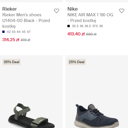
Rieker
Nike
Rieker Men's shoes
NIKE AIR MAX 1 '86 OG
U1404-00 Black - Przed
- Przed kostkę
kostkę
35.5
36
36.5
37.5
38
42
43
44
45
47
413.40 zł
689 zł
314.25 zł
419 zł
35% Deal
25% Deal