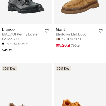
Bianco
Gant
BIALOUI Penny Loafer
Blistown Mid Boot
Polido 2.0
40
41
42
43
44
40
41
42
43
44
615.20 zł
769 zł
549 zł
30% Deal
30% Deal