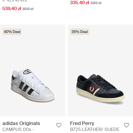
42.5
43
43.5
335.40 zł
559 zł
539.40 zł
899 zł
40% Deal
35% Deal
adidas Originals
Fred Perry
CAMPUS 00s -
B725 LEATHER/ SUEDE