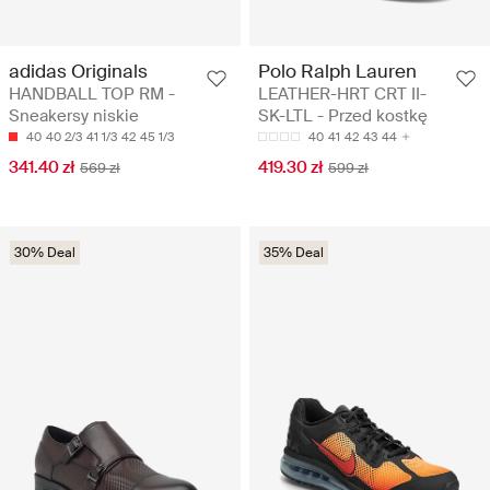
adidas Originals
Polo Ralph Lauren
HANDBALL TOP RM -
LEATHER-HRT CRT II-
Sneakersy niskie
SK-LTL - Przed kostkę
40
40 2/3
41 1/3
42
45 1/3
40
41
42
43
44
341.40 zł
419.30 zł
569 zł
599 zł
30% Deal
35% Deal