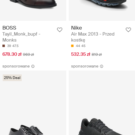
BOSS
Nike
Tayil_Monk_bupf -
Air Max 2013 - Przed
Monks
kostkę
39
47.5
44
45
678.30 zł
532.35 zł
969 zł
819 zł
sponsorowane
sponsorowane
25% Deal