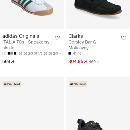
adidas Originals
Clarks
ITALIA 70s - Sneakersy
Corsley Bar G -
niskie
Mokasyny
36
36 2/3
37 1/3
38
38 2/3
41
46
569 zł
304.85 zł
469 zł
40% Deal
40% Deal