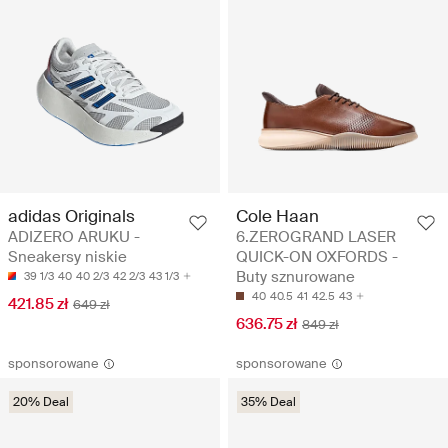
adidas Originals
Cole Haan
ADIZERO ARUKU -
6.ZEROGRAND LASER
Sneakersy niskie
QUICK-ON OXFORDS -
Buty sznurowane
39 1/3
40
40 2/3
42 2/3
43 1/3
40
40.5
41
42.5
43
421.85 zł
649 zł
636.75 zł
849 zł
sponsorowane
sponsorowane
20% Deal
35% Deal