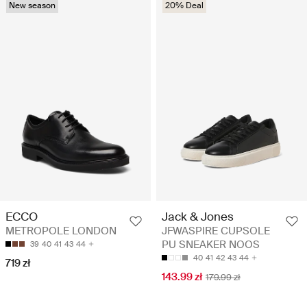
New season
20% Deal
ECCO
Jack & Jones
METROPOLE LONDON
JFWASPIRE CUPSOLE
PU SNEAKER NOOS
39
40
41
43
44
40
41
42
43
44
719 zł
143.99 zł
179.99 zł