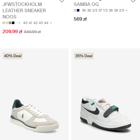
JFWSTOCKHOLM
SAMBA OG
LEATHER SNEAKER
36
36 2/3
37 1/3
38
38 2/3
NOOS
569 zł
40
41
42
43
44
209.99 zł
349.99 zł
40% Deal
35% Deal