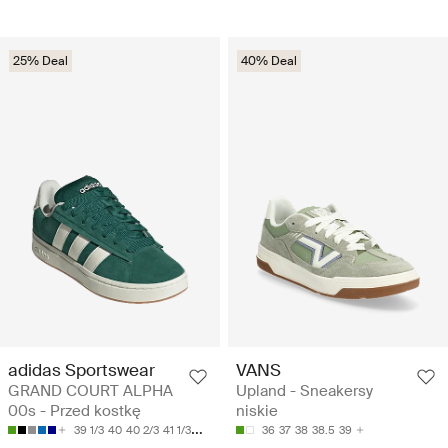
25% Deal
40% Deal
adidas Sportswear
VANS
GRAND COURT ALPHA
Upland - Sneakersy
00s - Przed kostkę
niskie
39 1/3
40
40 2/3
41 1/3
42
36
37
38
38.5
39