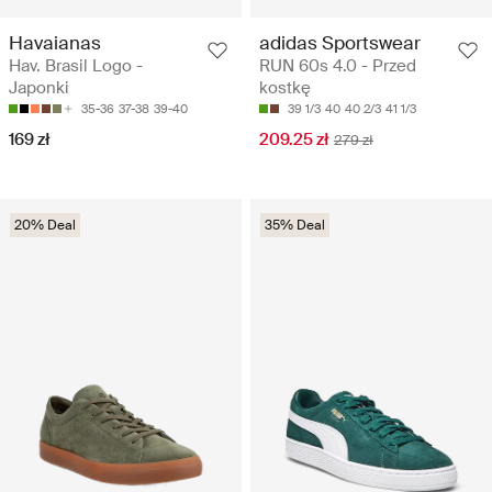
Havaianas
adidas Sportswear
Hav. Brasil Logo -
RUN 60s 4.0 - Przed
Japonki
kostkę
35-36
37-38
39-40
39 1/3
40
40 2/3
41 1/3
169 zł
209.25 zł
279 zł
20% Deal
35% Deal