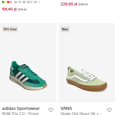
36
37
38
38.5
39
226.85 zł
349 zł
191.40 zł
319 zł
15% Deal
New
adidas Sportswear
VANS
RUN 70s 2.0 - Przed
Skate Old Skool 36 + -