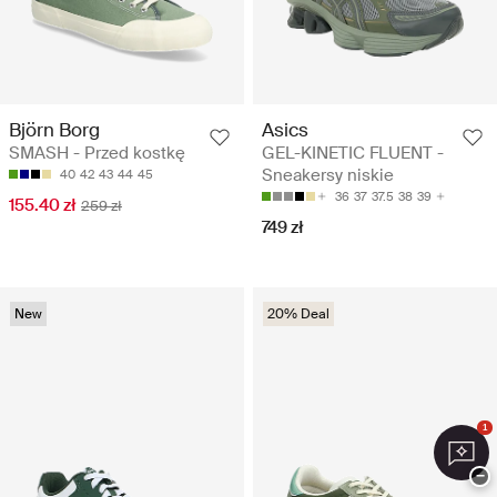
Björn Borg
Asics
SMASH - Przed kostkę
GEL-KINETIC FLUENT -
Sneakersy niskie
40
42
43
44
45
36
37
37.5
38
39
155.40 zł
259 zł
749 zł
New
20% Deal
1
−