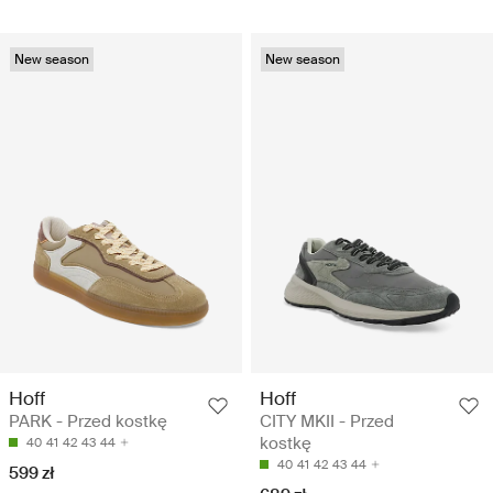
New season
New season
Hoff
Hoff
PARK - Przed kostkę
CITY MKII - Przed
kostkę
40
41
42
43
44
40
41
42
43
44
599 zł