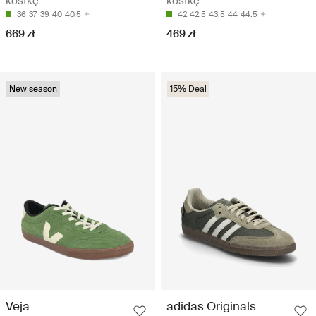
kostkę
kostkę
36
37
39
40
40.5
42
42.5
43.5
44
44.5
669 zł
469 zł
New season
15% Deal
Veja
adidas Originals