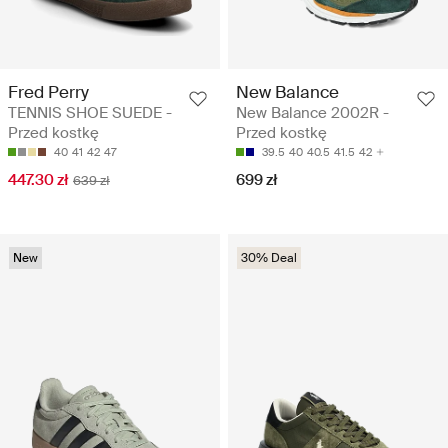
Fred Perry
New Balance
TENNIS SHOE SUEDE -
New Balance 2002R -
Przed kostkę
Przed kostkę
40
41
42
47
39.5
40
40.5
41.5
42
447.30 zł
699 zł
639 zł
New
30% Deal