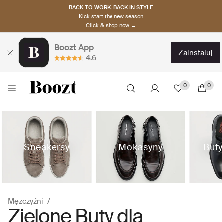
BACK TO WORK, BACK IN STYLE
Kick start the new season
Click & shop now →
Boozt App
zainstaluj
4.6
0
0
Sneakersy
Mokasyny
But
Mężczyźni
Zielone Buty dla