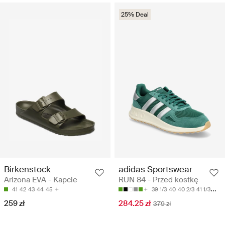
25% Deal
Birkenstock
adidas Sportswear
Arizona EVA - Kapcie
RUN 84 - Przed kostkę
41
42
43
44
45
39 1/3
40
40 2/3
41 1/3
42
259 zł
284.25 zł
379 zł