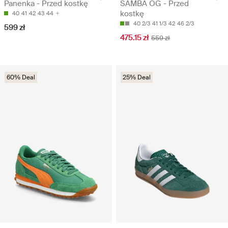
Panenka - Przed kostkę
SAMBA OG - Przed
kostkę
40
41
42
43
44
40 2/3
41 1/3
42
46 2/3
599 zł
475.15 zł
559 zł
60% Deal
25% Deal