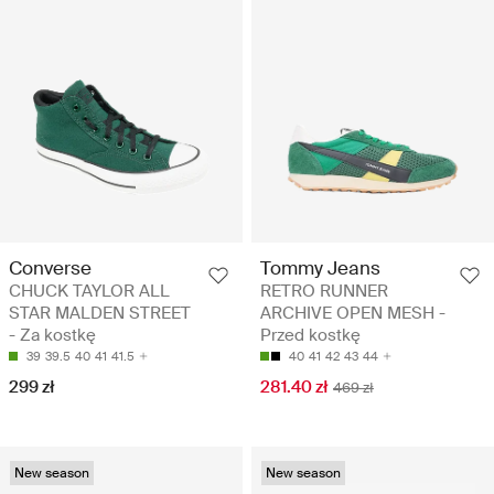
Converse
Tommy Jeans
CHUCK TAYLOR ALL
RETRO RUNNER
STAR MALDEN STREET
ARCHIVE OPEN MESH -
- Za kostkę
Przed kostkę
39
39.5
40
41
41.5
40
41
42
43
44
299 zł
281.40 zł
469 zł
New season
New season