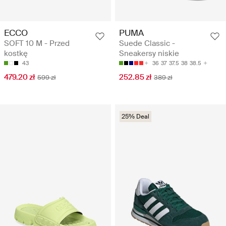
ECCO
PUMA
SOFT 10 M - Przed
Suede Classic -
kostkę
Sneakersy niskie
43
36
37
37.5
38
38.5
479.20 zł
252.85 zł
599 zł
389 zł
25% Deal