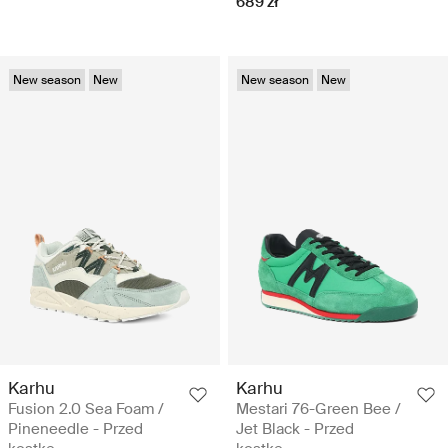
689 zł
New season
New
New season
New
Karhu
Karhu
Fusion 2.0 Sea Foam /
Mestari 76-Green Bee /
Pineneedle - Przed
Jet Black - Przed