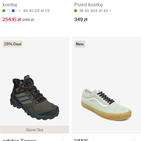
kostkę
Przed kostkę
40
40 2/3
41 1/3
39
40
40.5
41
42
254.15 zł
349 zł
299 zł
25% Deal
New
Gore-Tex