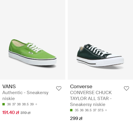
VANS
Converse
Authentic - Sneakersy
CONVERSE CHUCK
niskie
TAYLOR ALL STAR -
Sneakersy niskie
36
37
38
38.5
39
35
36
36.5
37
37.5
191.40 zł
319 zł
299 zł