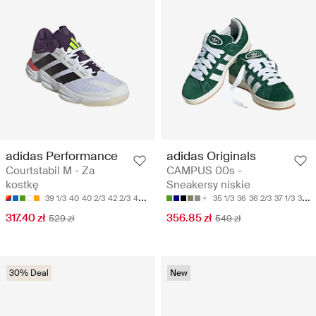
adidas Performance
adidas Originals
Courtstabil M - Za
CAMPUS 00s -
kostkę
Sneakersy niskie
39 1/3
40
40 2/3
42 2/3
43 1/3
35 1/3
36
36 2/3
37 1/3
38
317.40 zł
356.85 zł
529 zł
549 zł
30% Deal
New