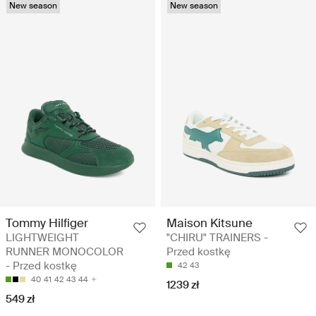
New season
New season
Tommy Hilfiger
Maison Kitsune
LIGHTWEIGHT
"CHIRU" TRAINERS -
RUNNER MONOCOLOR
Przed kostkę
- Przed kostkę
42
43
40
41
42
43
44
1239 zł
549 zł