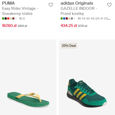
PUMA
adidas Originals
Easy Rider Vintage -
GAZELLE INDOOR -
Sneakersy niskie
Przed kostkę
35.5
39 1/3
40
40 2/3
41 1/3
42
187.60 zł
434.25 zł
469 zł
579 zł
25% Deal