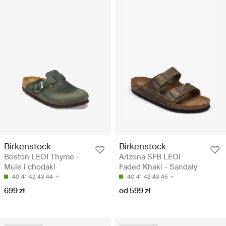
Birkenstock
Birkenstock
Boston LEOI Thyme -
Arizona SFB LEOI
Mule i chodaki
Faded Khaki - Sandały
40
41
42
43
44
40
41
42
43
45
699 zł
od 599 zł