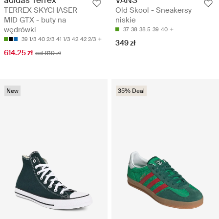
adidas Terrex
VANS
TERREX SKYCHASER
Old Skool - Sneakersy
MID GTX - buty na
niskie
wędrówki
37
38
38.5
39
40
39 1/3
40 2/3
41 1/3
42
42 2/3
349 zł
614.25 zł
od 819 zł
New
35% Deal