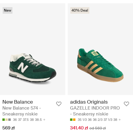
New
40% Deal
New Balance
adidas Originals
New Balance 574 -
GAZELLE INDOOR PRO
Sneakersy niskie
- Sneakersy niskie
36
37
37.5
38
38.5
35 1/3
36
36 2/3
37 1/3
38
569 zł
341.40 zł
od 569 zł