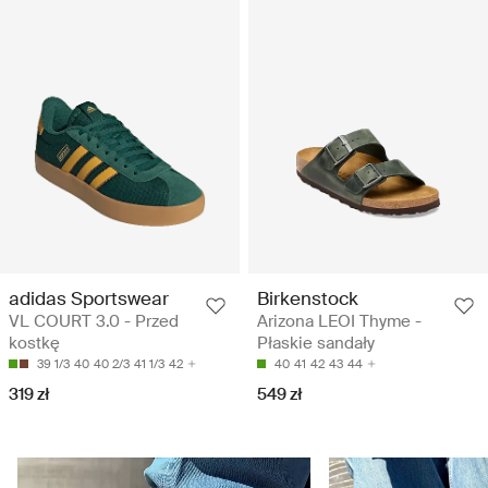
adidas Sportswear
Birkenstock
VL COURT 3.0 - Przed
Arizona LEOI Thyme -
kostkę
Płaskie sandały
39 1/3
40
40 2/3
41 1/3
42
40
41
42
43
44
319 zł
549 zł