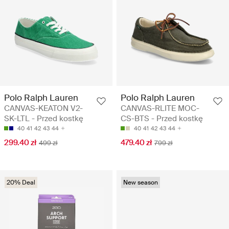
Polo Ralph Lauren
Polo Ralph Lauren
CANVAS-KEATON V2-
CANVAS-RLITE MOC-
SK-LTL - Przed kostkę
CS-BTS - Przed kostkę
40
41
42
43
44
40
41
42
43
44
299.40 zł
479.40 zł
499 zł
799 zł
20% Deal
New season