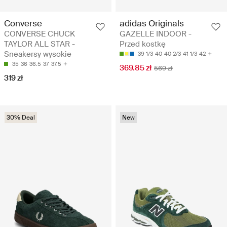
Converse
adidas Originals
CONVERSE CHUCK
GAZELLE INDOOR -
TAYLOR ALL STAR -
Przed kostkę
Sneakersy wysokie
39 1/3
40
40 2/3
41 1/3
42
35
36
36.5
37
37.5
369.85 zł
569 zł
319 zł
30% Deal
New