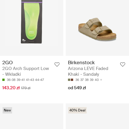
2GO
Birkenstock
2GO Arch Support Low
Arizona LEVE Faded
- Wkładki
Khaki - Sandały
36-38
39-41
41-43
44-47
36
37
38
39
40
143.20 zł
od 549 zł
179 zł
New
40% Deal