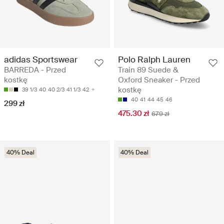
adidas Sportswear
Polo Ralph Lauren
BARREDA - Przed
Train 89 Suede &
kostkę
Oxford Sneaker - Przed
kostkę
39 1/3
40
40 2/3
41 1/3
42
40
41
44
45
46
299 zł
475.30 zł
679 zł
40% Deal
40% Deal