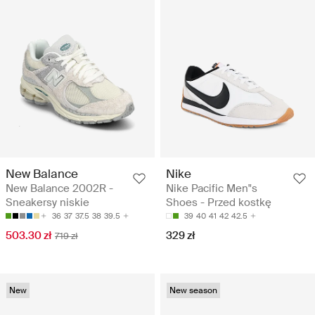
New Balance
Nike
New Balance 2002R -
Nike Pacific Men"s
Sneakersy niskie
Shoes - Przed kostkę
36
37
37.5
38
39.5
39
40
41
42
42.5
503.30 zł
329 zł
719 zł
New
New season