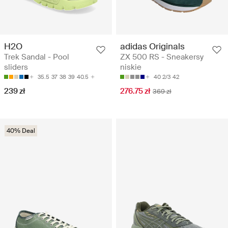
H2O
adidas Originals
Trek Sandal - Pool
ZX 500 RS - Sneakersy
sliders
niskie
35.5
37
38
39
40.5
40 2/3
42
239 zł
276.75 zł
369 zł
40% Deal