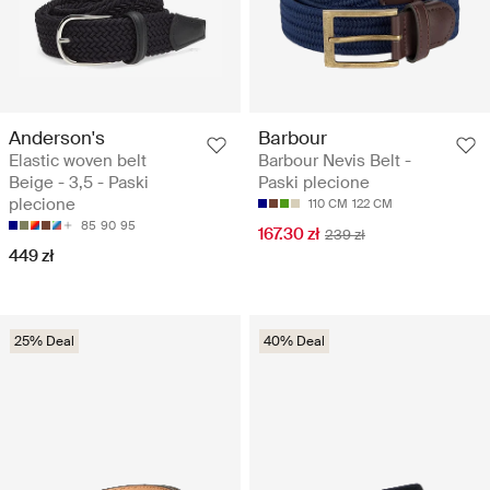
Anderson's
Barbour
Elastic woven belt
Barbour Nevis Belt -
Beige - 3,5 - Paski
Paski plecione
plecione
110 CM
122 CM
85
90
95
167.30 zł
239 zł
449 zł
25% Deal
40% Deal