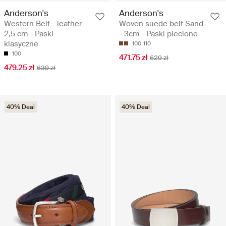
Anderson's
Anderson's
Western Belt - leather
Woven suede belt Sand
2,5 cm - Paski
- 3cm - Paski plecione
klasyczne
100
110
100
471.75 zł
629 zł
479.25 zł
639 zł
40% Deal
40% Deal