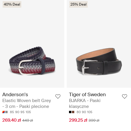
40% Deal
25% Deal
Anderson's
Tiger of Sweden
Elastic Woven belt Grey
BJARKA - Paski
- 3 cm - Paski plecione
klasyczne
85
90
95
105
80
90
105
269.40 zł
299.25 zł
449 zł
399 zł