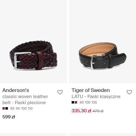
Anderson's
Tiger of Sweden
classic woven leather
LATU - Paski klasyczne
belt - Paski plecione
90
100
105
85
95
100
110
335.30 zł
479 zł
599 zł