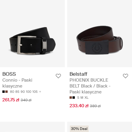
BOSS
Belstaff
Connio - Paski
PHOENIX BUCKLE
klasyczne
BELT Black / Black -
Paski klasyczne
80
85
90
100
105
S
M
XL
261.75 zł
349 zł
233.40 zł
389 zł
30% Deal