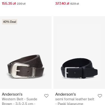
155.35 zł
377.40 zł
239 zł
629 zł
40% Deal
Anderson's
Anderson's
Western Belt - Suede
semi formal leather belt
Brown - 3,5-2,5 cm -
- Paski klasyczne