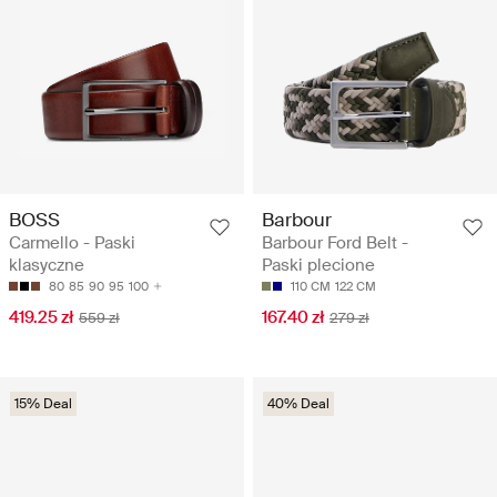
BOSS
Barbour
Carmello - Paski
Barbour Ford Belt -
klasyczne
Paski plecione
80
85
90
95
100
110 CM
122 CM
419.25 zł
167.40 zł
559 zł
279 zł
15% Deal
40% Deal