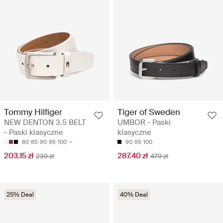
Tommy Hilfiger
Tiger of Sweden
NEW DENTON 3.5 BELT
UMBOR - Paski
- Paski klasyczne
klasyczne
80
85
90
95
100
90
95
100
203.15 zł
287.40 zł
239 zł
479 zł
25% Deal
40% Deal