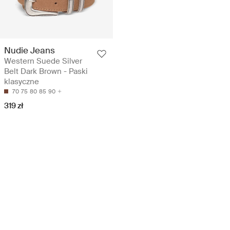
Nudie Jeans
Western Suede Silver
Belt Dark Brown - Paski
klasyczne
70
75
80
85
90
319 zł