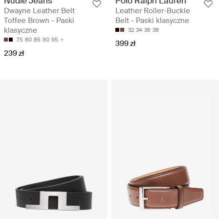
Nudie Jeans
Polo Ralph Lauren
Dwayne Leather Belt
Leather Roller-Buckle
Toffee Brown - Paski
Belt - Paski klasyczne
klasyczne
32
34
36
38
75
80
85
90
95
399 zł
239 zł