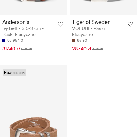
Anderson's
Tiger of Sweden
Ivy belt - 3,5-3 cm -
VOLUBI - Paski
Paski klasyczne
klasyczne
85
95
110
85
90
317.40 zł
287.40 zł
529 zł
479 zł
New season