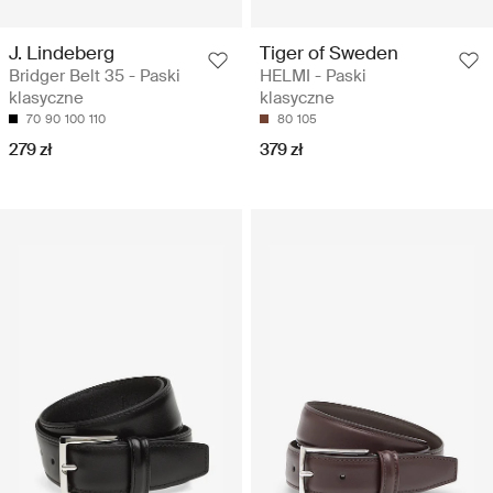
J. Lindeberg
Tiger of Sweden
Bridger Belt 35 - Paski
HELMI - Paski
klasyczne
klasyczne
70
90
100
110
80
105
279 zł
379 zł