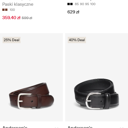
Paski klasyczne
85
90
95
100
100
629 zł
359.40 zł
599 zł
25% Deal
40% Deal
Anderson's
Anderson's