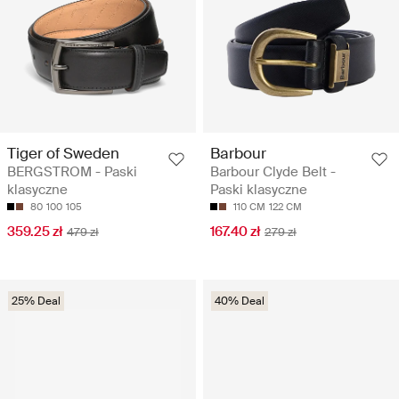
Tiger of Sweden
Barbour
BERGSTROM - Paski
Barbour Clyde Belt -
klasyczne
Paski klasyczne
80
100
105
110 CM
122 CM
359.25 zł
167.40 zł
479 zł
279 zł
25% Deal
40% Deal