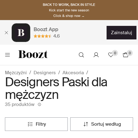
BACK TO WORK, BACK IN STYLE
Kick start the new season
Click & shop now →
Boozt App
zainstaluj
4.6
0
0
Mężczyźni
Designers
Akcesoria
Designers Paski dla
mężczyzn
35 produktów
filtry
sortuj według