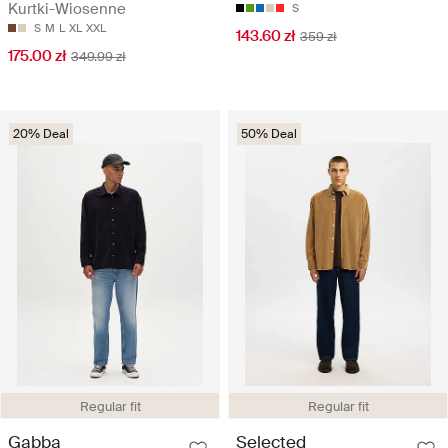
Kurtki-Wiosenne
S
S
M
L
XL
XXL
143.60 zł
359 zł
175.00 zł
349.99 zł
20% Deal
50% Deal
Regular fit
Regular fit
Gabba
Selected