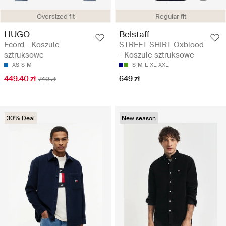
Oversized fit
Regular fit
HUGO
Belstaff
Ecord - Koszule
STREET SHIRT Oxblood
sztruksowe
- Koszule sztruksowe
XS
S
M
S
M
L
XL
XXL
449.40 zł
649 zł
749 zł
30% Deal
New season