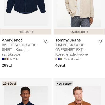
Regular fit
Oversized fit
Anerkjendt
Tommy Jeans
AKLEIF SOLID CORD
TJM BRICK CORD
SHIRT - Koszule
OVERSHIRT EXT -
sztruksowe
Koszule sztruksowe
S
M
L
XS
S
M
L
XL
289 zł
469 zł
25% Deal
New season