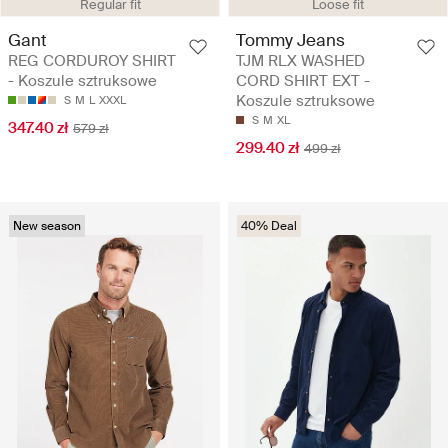
Regular fit
Loose fit
Gant
Tommy Jeans
REG CORDUROY SHIRT
TJM RLX WASHED
- Koszule sztruksowe
CORD SHIRT EXT -
Koszule sztruksowe
S
M
L
XXXL
S
M
XL
347.40 zł
579 zł
299.40 zł
499 zł
New season
40% Deal