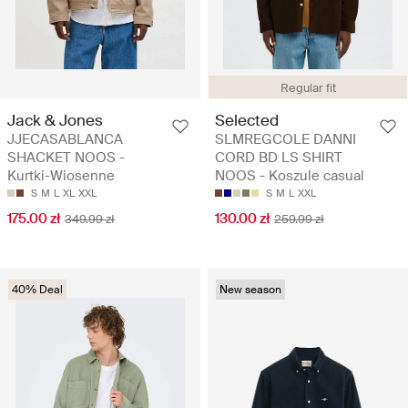
Regular fit
Jack & Jones
Selected
JJECASABLANCA
SLMREGCOLE DANNI
SHACKET NOOS -
CORD BD LS SHIRT
Kurtki-Wiosenne
NOOS - Koszule casual
S
M
L
XL
XXL
S
M
L
XXL
175.00 zł
130.00 zł
349.99 zł
259.99 zł
40% Deal
New season