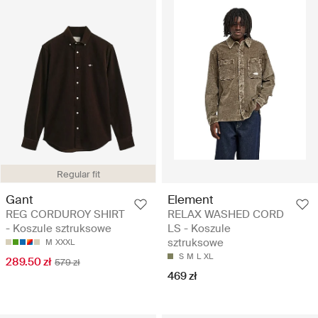
Regular fit
Gant
Element
REG CORDUROY SHIRT
RELAX WASHED CORD
- Koszule sztruksowe
LS - Koszule
sztruksowe
M
XXXL
S
M
L
XL
289.50 zł
579 zł
469 zł