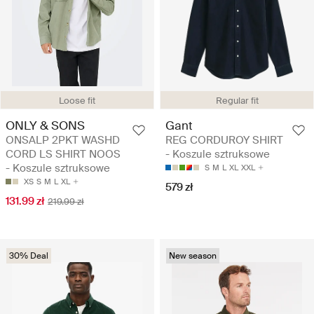
Loose fit
Regular fit
ONLY & SONS
Gant
ONSALP 2PKT WASHD
REG CORDUROY SHIRT
CORD LS SHIRT NOOS
- Koszule sztruksowe
- Koszule sztruksowe
S
M
L
XL
XXL
XS
S
M
L
XL
579 zł
131.99 zł
219.99 zł
30% Deal
New season