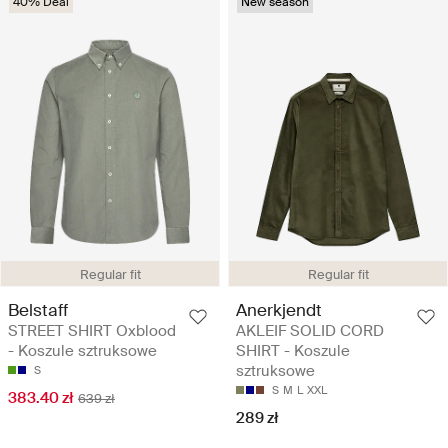
40% Deal
New season
Regular fit
Regular fit
Belstaff
Anerkjendt
STREET SHIRT Oxblood
AKLEIF SOLID CORD
- Koszule sztruksowe
SHIRT - Koszule
sztruksowe
S
S
M
L
XXL
383.40 zł
639 zł
289 zł