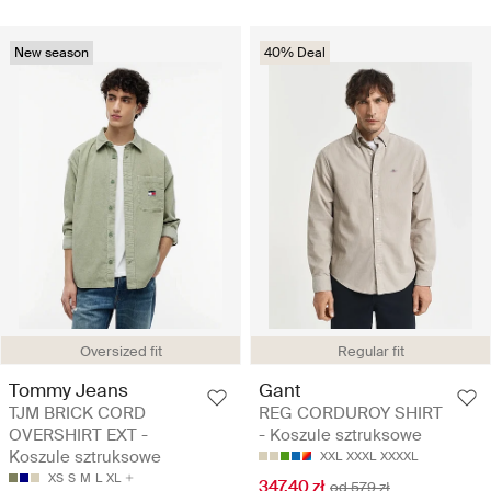
New season
40% Deal
Oversized fit
Regular fit
Tommy Jeans
Gant
TJM BRICK CORD
REG CORDUROY SHIRT
OVERSHIRT EXT -
- Koszule sztruksowe
Koszule sztruksowe
XXL
XXXL
XXXXL
XS
S
M
L
XL
347.40 zł
od 579 zł