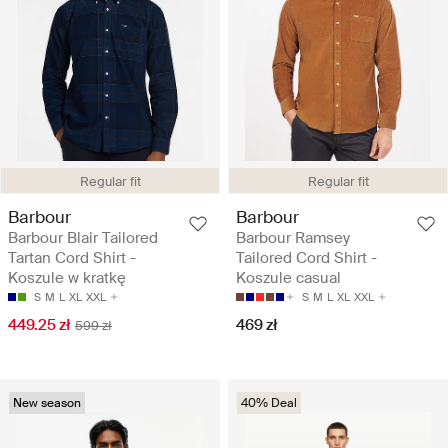
Regular fit
Regular fit
Barbour
Barbour
Barbour Blair Tailored
Barbour Ramsey
Tartan Cord Shirt -
Tailored Cord Shirt -
Koszule w kratkę
Koszule casual
S
M
L
XL
XXL
S
M
L
XL
XXL
449.25 zł
469 zł
599 zł
New season
40% Deal