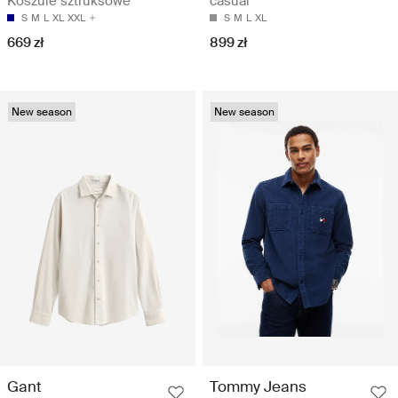
Koszule sztruksowe
casual
S
M
L
XL
XXL
S
M
L
XL
669 zł
899 zł
New season
New season
Gant
Tommy Jeans