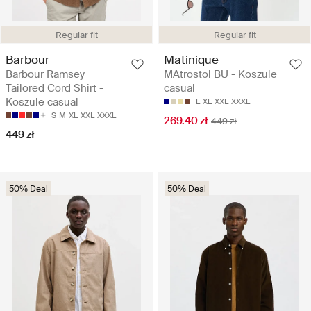
Regular fit
Regular fit
Barbour
Matinique
Barbour Ramsey
MAtrostol BU - Koszule
Tailored Cord Shirt -
casual
Koszule casual
L
XL
XXL
XXXL
S
M
XL
XXL
XXXL
269.40 zł
449 zł
449 zł
50% Deal
50% Deal