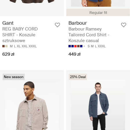
Regular fit
Gant
Barbour
REG BABY CORD
Barbour Ramsey
SHIRT - Koszule
Tailored Cord Shirt -
sztruksowe
Koszule casual
M
L
XL
XXL
XXXL
S
M
L
XXXL
629 zł
449 zł
New season
25% Deal