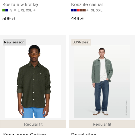
Koszule w kratkę
Koszule casual
S
M
L
XL
XXL
XL
XXL
599 zł
449 zł
New season
30% Deal
Regular fit
Regular fit