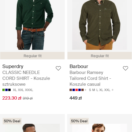
Regular fit
Regular fit
Superdry
Barbour
CLASSIC NEEDLE
Barbour Ramsey
CORD SHIRT - Koszule
Tailored Cord Shirt -
sztruksowe
Koszule casual
XL
XXL
XXXL
S
M
L
XL
XXL
223.30 zł
449 zł
319 zł
50% Deal
50% Deal