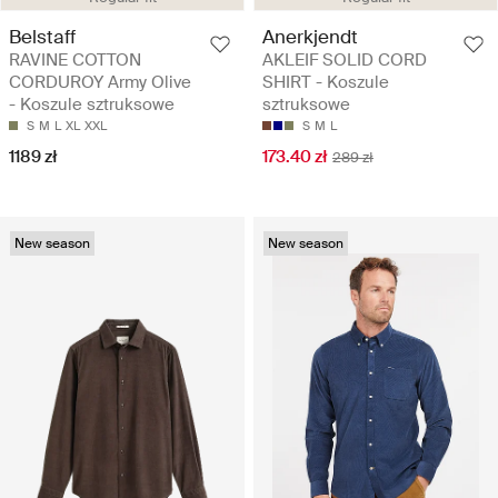
Belstaff
Anerkjendt
RAVINE COTTON
AKLEIF SOLID CORD
CORDUROY Army Olive
SHIRT - Koszule
- Koszule sztruksowe
sztruksowe
S
M
L
XL
XXL
S
M
L
1189 zł
173.40 zł
289 zł
New season
New season