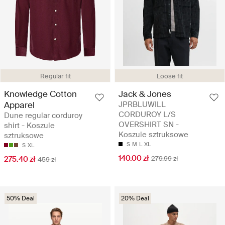
Regular fit
Loose fit
Knowledge Cotton
Jack & Jones
Apparel
JPRBLUWILL
CORDUROY L/S
Dune regular corduroy
OVERSHIRT SN -
shirt - Koszule
Koszule sztruksowe
sztruksowe
S
M
L
XL
S
XL
140.00 zł
275.40 zł
279.99 zł
459 zł
50% Deal
20% Deal