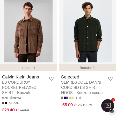
Loose fit
Regular fit
Calvin Klein Jeans
Selected
LS CORDUROY
SLMREGCOLE DANNI
POCKET RELAXED
CORD BD LS SHIRT
SHIRT - Koszule
NOOS - Koszule casual
sztruksowe
S
M
1
XS
XXL
155.99 zł
259.99 zł
329.40 zł
549 zł
−