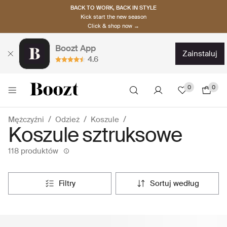
BACK TO WORK, BACK IN STYLE
Kick start the new season
Click & shop now →
Boozt App
zainstaluj
4.6
0
0
Mężczyźni
Odzież
Koszule
Koszule sztruksowe
118 produktów
filtry
sortuj według