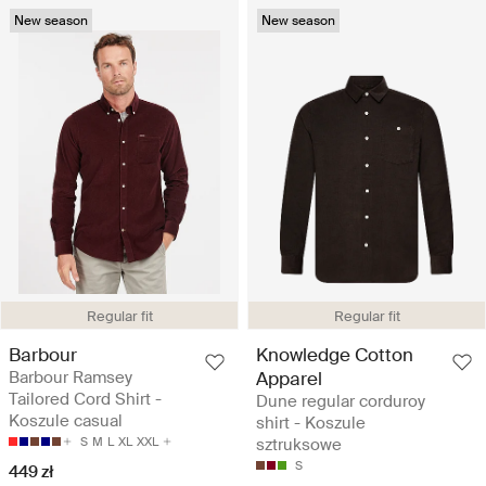
New season
New season
Regular fit
Regular fit
Barbour
Knowledge Cotton
Barbour Ramsey
Apparel
Tailored Cord Shirt -
Dune regular corduroy
Koszule casual
shirt - Koszule
S
M
L
XL
XXL
sztruksowe
S
449 zł