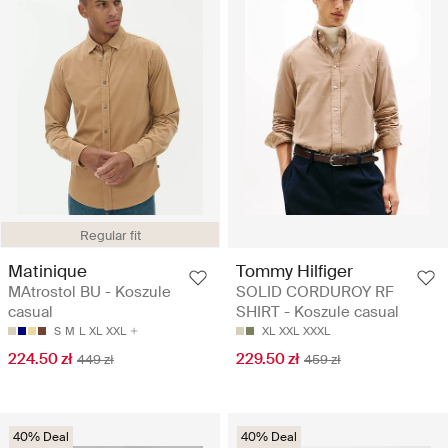
Regular fit
Matinique
Tommy Hilfiger
MAtrostol BU - Koszule
SOLID CORDUROY RF
casual
SHIRT - Koszule casual
S
M
L
XL
XXL
XL
XXL
XXXL
224.50 zł
229.50 zł
449 zł
459 zł
40% Deal
40% Deal