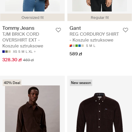
Oversized fit
Regular fit
Tommy Jeans
Gant
TJM BRICK CORD
REG CORDUROY SHIRT
OVERSHIRT EXT -
- Koszule sztruksowe
Koszule sztruksowe
S
M
L
XS
S
M
L
XL
589 zł
328.30 zł
469 zł
40% Deal
New season