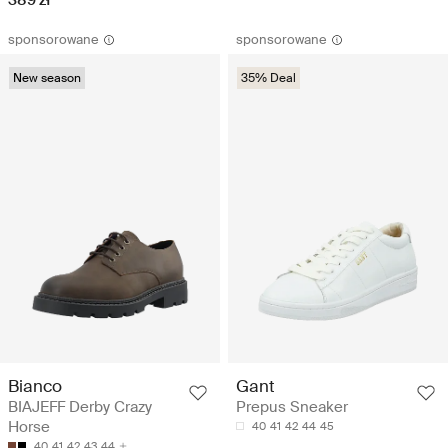
389 zł
sponsorowane
sponsorowane
New season
35% Deal
Bianco
Gant
BIAJEFF Derby Crazy
Prepus Sneaker
Horse
40
41
42
44
45
40
41
42
43
44