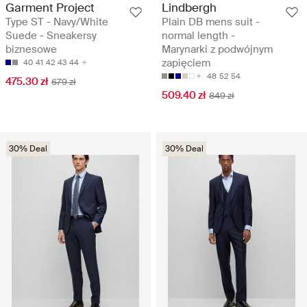
Garment Project
Lindbergh
Type ST - Navy/White
Plain DB mens suit -
Suede - Sneakersy
normal length -
biznesowe
Marynarki z podwójnym
zapięciem
40
41
42
43
44
48
52
54
475.30 zł
679 zł
509.40 zł
849 zł
30% Deal
30% Deal