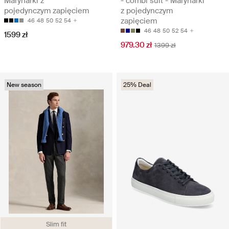
Marynarki z
- combi suit - Marynarki
pojedynczym zapięciem
z pojedynczym
zapięciem
46
48
50
52
54
46
48
50
52
54
1599 zł
979.30 zł
1399 zł
New season
25% Deal
Slim fit