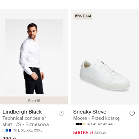
15% Deal
Slim fit
Lindbergh Black
Sneaky Steve
Technical concealer
Moore - Przed kostkę
shirt L/S - Biznesowa
40
41
42
43
44
M
L
XL
XXL
XXXL
500.65 zł
589 zł