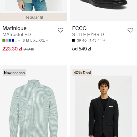
Regular fit
Matinique
ECCO
MAtrostol BD
S LITE HYBRID
S
M
L
XL
XXL
39
40
41
43
44
223.30 zł
od 549 zł
319 zł
New season
40% Deal