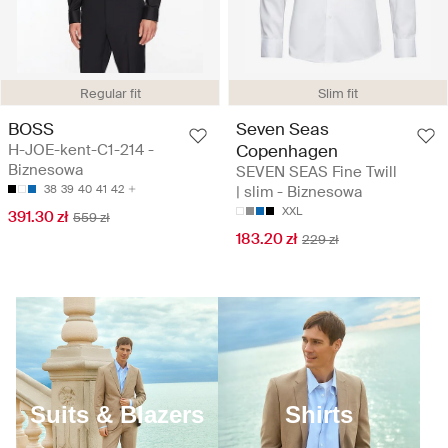
Regular fit
Slim fit
BOSS
Seven Seas
H-JOE-kent-C1-214 -
Copenhagen
Biznesowa
SEVEN SEAS Fine Twill
38
39
40
41
42
| slim - Biznesowa
XXL
391.30 zł
559 zł
183.20 zł
229 zł
Suits & Blazers
Shirts