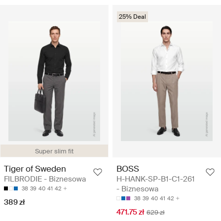
25% Deal
Super slim fit
Tiger of Sweden
BOSS
FILBRODIE - Biznesowa
H-HANK-SP-B1-C1-261
- Biznesowa
38
39
40
41
42
38
39
40
41
42
389 zł
471.75 zł
629 zł