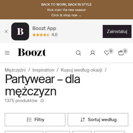
BACK TO WORK, BACK IN STYLE
Kick start the new season
Click & shop now →
Boozt App
zainstaluj
4.6
0
0
Mężczyźni
Inspiration
Kupuj według okazji
Partywear – dla
mężczyzn
1375 produktów
filtry
sortuj według