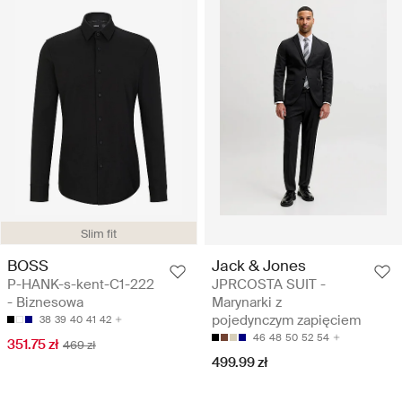
Slim fit
BOSS
Jack & Jones
P-HANK-s-kent-C1-222
JPRCOSTA SUIT -
- Biznesowa
Marynarki z
pojedynczym zapięciem
38
39
40
41
42
46
48
50
52
54
351.75 zł
469 zł
499.99 zł