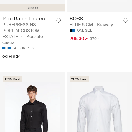
Slim fit
Polo Ralph Lauren
BOSS
PUREPRESS NS
H-TIE 6 CM - Krawaty
POPLIN-CUSTOM
ONE SIZE
ESTATE P - Koszule
265.30 zł
379 zł
casual
14
15
16
17
18
od 749 zł
30% Deal
20% Deal