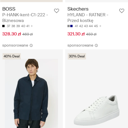
BOSS
Skechers
P-HANK-kent-C1-222 -
HYLAND - RATNER -
Biznesowa
Przed kostkę
37
38
39
40
41
41
42
43
44
45
328.30 zł
321.30 zł
469 zł
459 zł
sponsorowane
sponsorowane
40% Deal
30% Deal