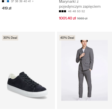
Marynarki z
37
38
39
40
41
pojedynczym zapięciem
419 zł
46
48
50
52
1001.40 zł
1669 zł
30% Deal
40% Deal