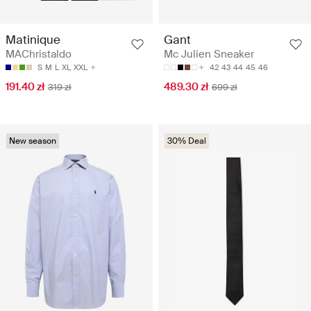
Matinique
Gant
MAChristaldo
Mc Julien Sneaker
S
M
L
XL
XXL
42
43
44
45
46
191.40 zł
489.30 zł
319 zł
699 zł
New season
30% Deal