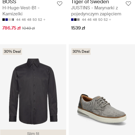
BOSS
Tiger of Sweden
H-Huge-Vest-B1 -
JUSTINS - Marynarki z
Kamizelki
pojedynczym zapięciem
44
46
48
50
52
44
46
48
50
52
786.75 zł
1539 zł
1049 zł
30% Deal
30% Deal
Slim fit