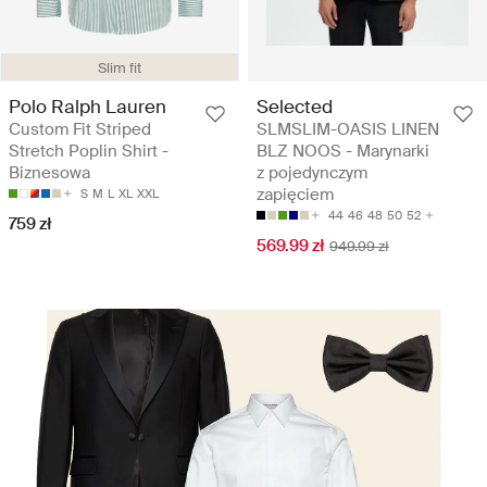
Slim fit
Polo Ralph Lauren
Selected
Custom Fit Striped
SLMSLIM-OASIS LINEN
Stretch Poplin Shirt -
BLZ NOOS - Marynarki
Biznesowa
z pojedynczym
zapięciem
S
M
L
XL
XXL
44
46
48
50
52
759 zł
569.99 zł
949.99 zł