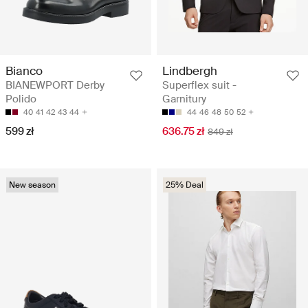
Lindbergh
Bianco
Superflex suit -
BIANEWPORT Derby
Garnitury
Polido
44
46
48
50
52
40
41
42
43
44
636.75 zł
599 zł
849 zł
New season
25% Deal