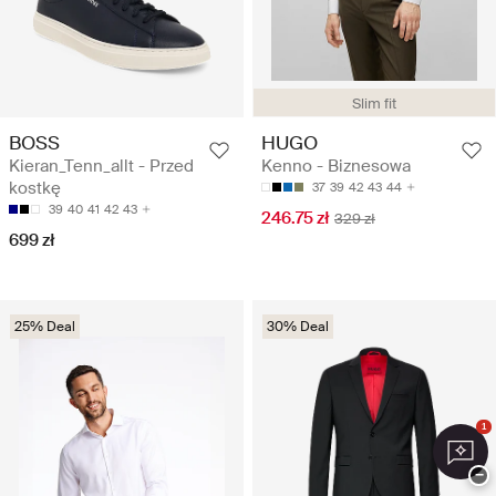
Slim fit
BOSS
HUGO
Kieran_Tenn_allt - Przed
Kenno - Biznesowa
kostkę
37
39
42
43
44
39
40
41
42
43
246.75 zł
329 zł
699 zł
25% Deal
30% Deal
1
−