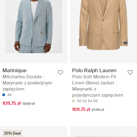
Matinique
Polo Ralph Lauren
MAcharles Double -
Polo Soft Modern Fit
Marynarki z podwójnym
Linen-Blend Jacket -
zapięciem
Marynarki z
pojedynczym zapięciem
46
50
52
54
56
1011.75 zł
1349 zł
1611.75 zł
2149 zł
25% Deal