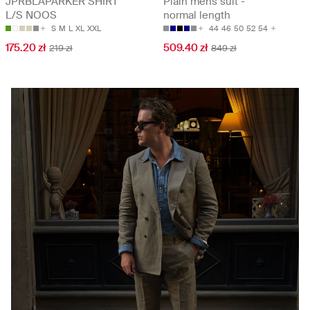
JPRBLAPARKER SHIRT
Plain mens suit -
L/S NOOS
normal length
S
M
L
XL
XXL
44
46
50
52
54
175.20 zł
509.40 zł
219 zł
849 zł