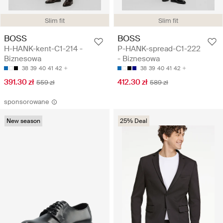
Slim fit
Slim fit
BOSS
BOSS
H-HANK-kent-C1-214 -
P-HANK-spread-C1-222
Biznesowa
- Biznesowa
38
39
40
41
42
38
39
40
41
42
391.30 zł
412.30 zł
559 zł
589 zł
sponsorowane
New season
25% Deal