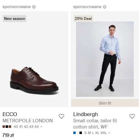
sponsorowane
sponsorowane
New season
25% Deal
Slim fit
ECCO
Lindbergh
METROPOLE LONDON
Small collar, tailor fit
cotton shirt, WF
40
41
42
43
44
S
M
L
XL
XXL
719 zł