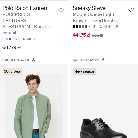
Polo Ralph Lauren
Sneaky Steve
PUREPRESS
Moore Suede Light
TEXTURES-
Brown - Przed kostkę
SLESTPPCN - Koszule
41
42
43
44
45
casual
441.75 zł
589 zł
15
16
17
38
43
od 779 zł
sponsorowane
sponsorowane
30% Deal
New season