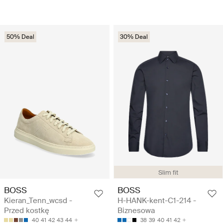
50% Deal
30% Deal
Slim fit
BOSS
BOSS
Kieran_Tenn_wcsd -
H-HANK-kent-C1-214 -
Przed kostkę
Biznesowa
40
41
42
43
44
38
39
40
41
42