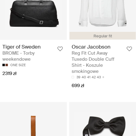
Regular fit
Tiger of Sweden
Oscar Jacobson
BROME - Torby
Reg Fit Cut Away
weekendowe
Tuxedo Double Cuff
Shirt - Koszule
ONE SIZE
smokingowe
2319 zł
39
40
41
42
43
699 zł