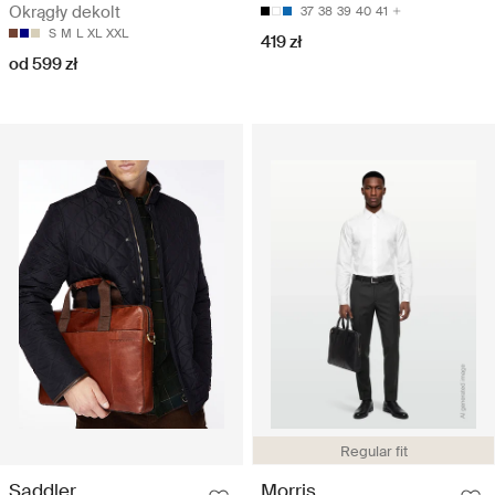
Okrągły dekolt
37
38
39
40
41
S
M
L
XL
XXL
419 zł
od 599 zł
Regular fit
Saddler
Morris