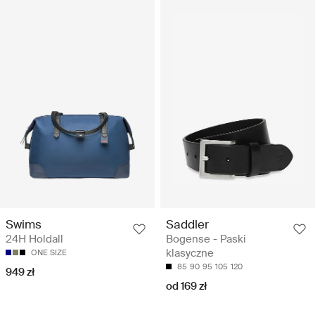
Swims
Saddler
24H Holdall
Bogense - Paski
klasyczne
ONE SIZE
85
90
95
105
120
949 zł
od 169 zł