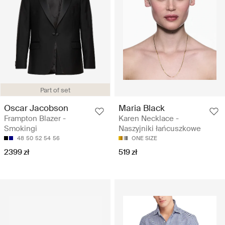
Part of set
Oscar Jacobson
Maria Black
Frampton Blazer -
Karen Necklace -
Smokingi
Naszyjniki łańcuszkowe
48
50
52
54
56
ONE SIZE
2399 zł
519 zł