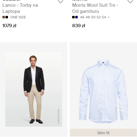
Lanco - Torby na
Morris Wool Suit Trs -
Laptopa
Od garnituru
ONE SIZE
46
48
50
52
54
1079 zł
839 zł
Slim fit