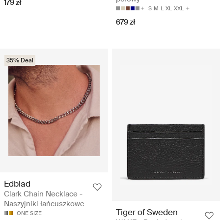
179 zł
S
M
L
XL
XXL
679 zł
35% Deal
Edblad
Clark Chain Necklace -
Naszyjniki łańcuszkowe
Tiger of Sweden
ONE SIZE