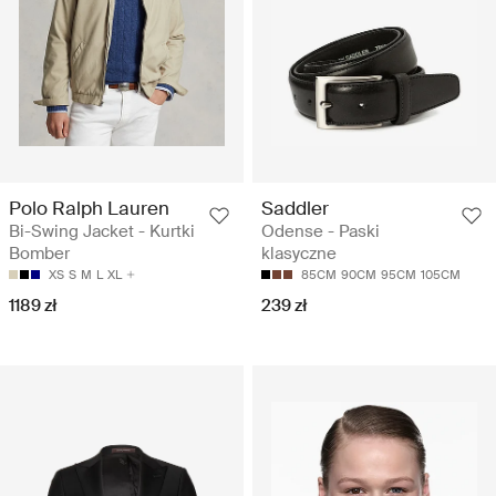
Polo Ralph Lauren
Saddler
Bi-Swing Jacket - Kurtki
Odense - Paski
Bomber
klasyczne
XS
S
M
L
XL
85CM
90CM
95CM
105CM
1189 zł
239 zł