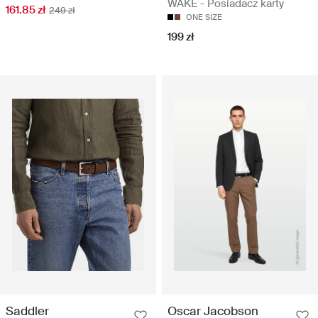
WAKE - Posiadacz karty
161.85 zł
249 zł
ONE SIZE
199 zł
Saddler
Oscar Jacobson