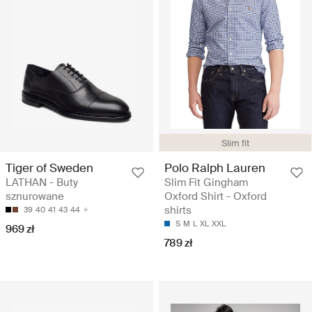
Slim fit
Tiger of Sweden
Polo Ralph Lauren
LATHAN - Buty
Slim Fit Gingham
sznurowane
Oxford Shirt - Oxford
shirts
39
40
41
43
44
S
M
L
XL
XXL
969 zł
789 zł