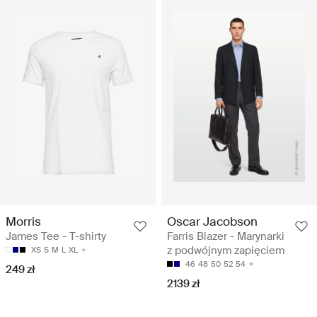
Morris
Oscar Jacobson
James Tee - T-shirty
Farris Blazer - Marynarki
z podwójnym zapięciem
XS
S
M
L
XL
46
48
50
52
54
249 zł
2139 zł