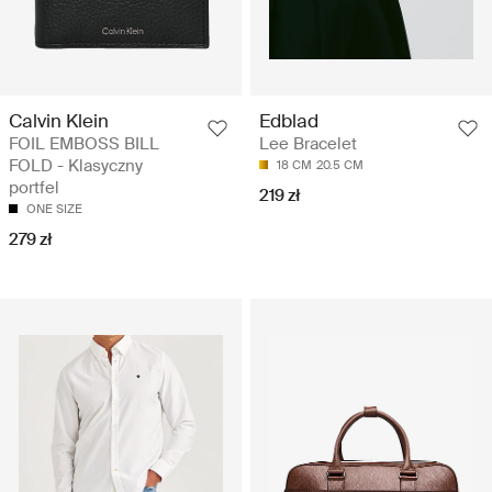
Calvin Klein
Edblad
FOIL EMBOSS BILL
Lee Bracelet
FOLD - Klasyczny
18 CM
20.5 CM
portfel
219 zł
ONE SIZE
279 zł