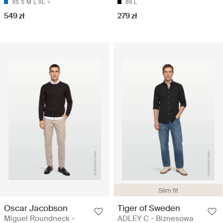
XS
S
M
L
XL
89 L
549 zł
279 zł
Slim fit
Oscar Jacobson
Tiger of Sweden
Miguel Roundneck -
ADLEY C - Biznesowa