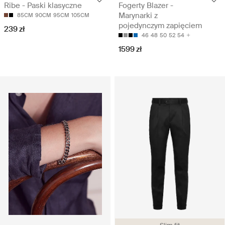
Ribe - Paski klasyczne
Fogerty Blazer -
Marynarki z
85CM
90CM
95CM
105CM
pojedynczym zapięciem
239 zł
46
48
50
52
54
1599 zł