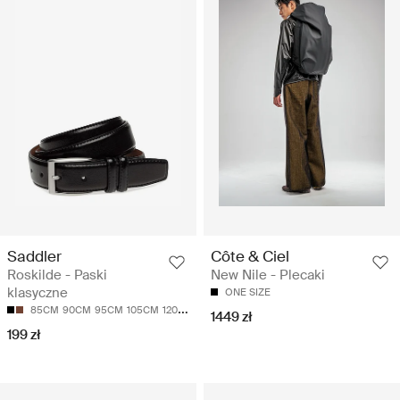
Saddler
Côte & Ciel
Roskilde - Paski
New Nile - Plecaki
klasyczne
ONE SIZE
85CM
90CM
95CM
105CM
120CM
1449 zł
199 zł