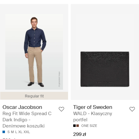
Regular fit
Oscar Jacobson
Tiger of Sweden
Reg Fit Wide Spread C
WALD - Klasyczny
Dark Indigo -
portfel
Denimowe koszulki
ONE SIZE
S
M
L
XL
XXL
299 zł