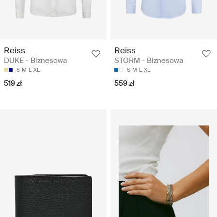
Reiss
Reiss
DUKE - Biznesowa
STORM - Biznesowa
S
M
L
XL
S
M
L
XL
519 zł
559 zł