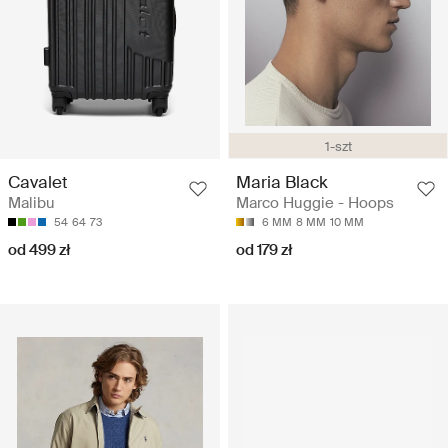
1-szt
Cavalet
Maria Black
Malibu
Marco Huggie - Hoops
54
64
73
6 MM
8 MM
10 MM
od 499 zł
od 179 zł