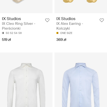
IX Studios
IX Studios
IX Cleo Ring Silver -
IX Alex Earring -
Pierścionki
Kolczyki
50
52
54
58
ONE SIZE
519 zł
369 zł