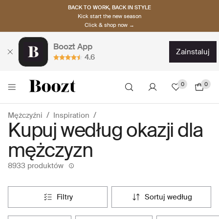
BACK TO WORK, BACK IN STYLE
Kick start the new season
Click & shop now →
Boozt App
zainstaluj
4.6
0
0
Mężczyźni
Inspiration
Kupuj według okazji dla
mężczyzn
8933 produktów
filtry
sortuj według