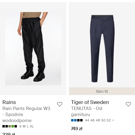
Slim fit
Rains
Tiger of Sweden
Rain Pants Regular W3
TENUTAS - Od
- Spodnie
garnituru
wodoodporne
44
46
48
50
52
S
M
L
XL
749 zł
339 zł