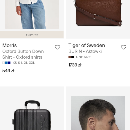
Slim fit
Morris
Tiger of Sweden
Oxford Button Down
BURIN - Aktówki
Shirt - Oxford shirts
ONE SIZE
XS
S
L
XL
XXL
1739 zł
549 zł