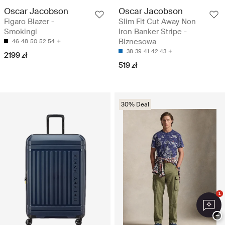
Oscar Jacobson
Oscar Jacobson
Figaro Blazer -
Slim Fit Cut Away Non
Smokingi
Iron Banker Stripe -
Biznesowa
46
48
50
52
54
38
39
41
42
43
2199 zł
519 zł
30% Deal
1
−