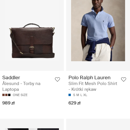
Saddler
Polo Ralph Lauren
Ålesund - Torby na
Slim Fit Mesh Polo Shirt
Laptopa
- Krótki rękaw
ONE SIZE
S
M
L
XL
989 zł
629 zł