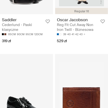
Regular fit
Saddler
Oscar Jacobson
Cederlund - Paski
Reg Fit Cut Away Non
klasyczne
Iron Twill - Biznesowa
85CM
90CM
95CM
120CM
39
40
41
42
43
319 zł
529 zł