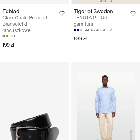
Slim fit
Edblad
Tiger of Sweden
Clark Chain Bracelet -
TENUTA P - Od
Bransoletki
garnituru
łańcuszkowe
44
46
48
50
52
S
L
669 zł
199 zł