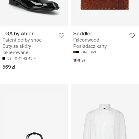
TGA by Ahler
Saddler
Patent derby shoe -
Falconwood -
Buty ze skóry
Posiadacz karty
lakierowanej
ONE SIZE
39
40
41
42
43
199 zł
569 zł