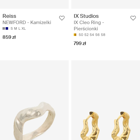
Reiss
IX Studios
NEWFORD - Kamizelki
IX Cleo Ring -
Pierścionki
S
M
L
XL
50
52
54
56
58
859 zł
799 zł