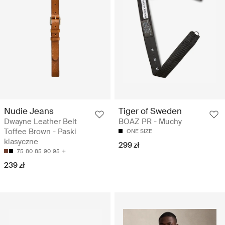
Nudie Jeans
Tiger of Sweden
Dwayne Leather Belt
BOAZ PR - Muchy
Toffee Brown - Paski
ONE SIZE
klasyczne
299 zł
75
80
85
90
95
239 zł