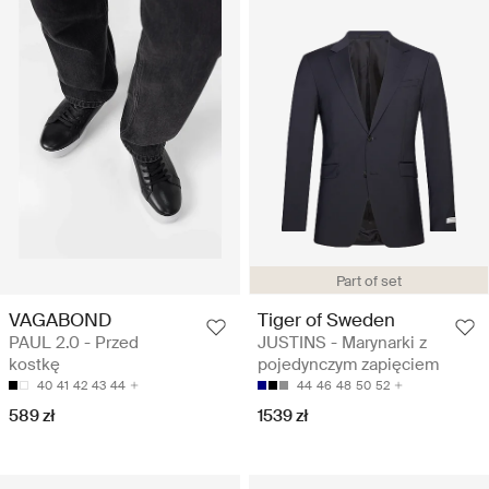
Part of set
VAGABOND
Tiger of Sweden
PAUL 2.0 - Przed
JUSTINS - Marynarki z
kostkę
pojedynczym zapięciem
40
41
42
43
44
44
46
48
50
52
589 zł
1539 zł