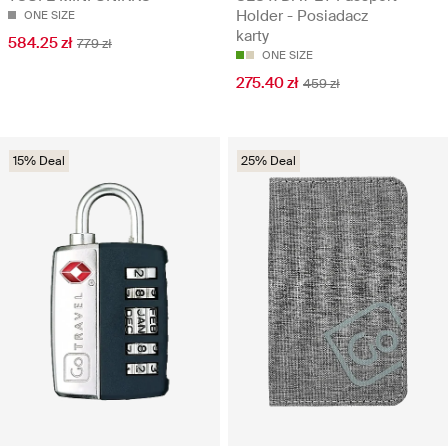
Holder - Posiadacz
ONE SIZE
karty
584.25 zł
779 zł
ONE SIZE
275.40 zł
459 zł
15% Deal
25% Deal