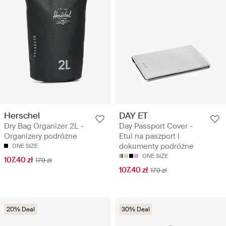
Herschel
DAY ET
Dry Bag Organizer 2L -
Day Passport Cover -
Organizery podróżne
Etui na paszport i
dokumenty podróżne
ONE SIZE
ONE SIZE
107.40 zł
179 zł
107.40 zł
179 zł
20% Deal
30% Deal