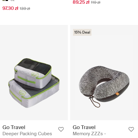
89.25 zł
119 zł
97.30 zł
139 zł
15% Deal
Go Travel
Go Travel
Deeper Packing Cubes
Memory ZZZs -