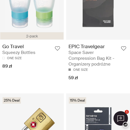
2-pack
Go Travel
EPIC Travelgear
Squeezy Bottles
Space Saver
Compression Bag Kit -
ONE SIZE
Organizery podróżne
89 zł
ONE SIZE
59 zł
25% Deal
15% Deal
1
−