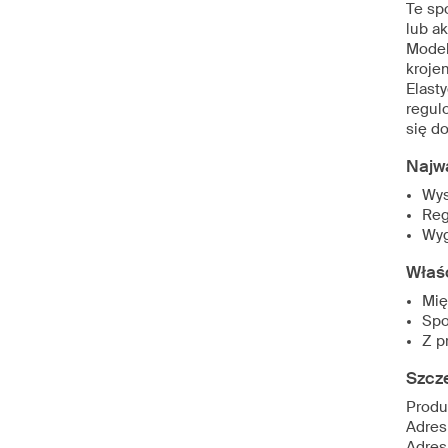
Te sp
lub ak
Model
kroje
Elast
regul
się d
Najw
Wys
Reg
Wyg
Właś
Mię
Spo
Z p
Szcz
Produ
Adres
Adres 