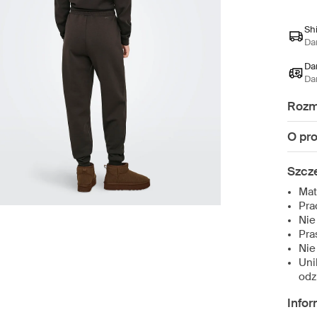
Sh
Da
Da
Da
Rozm
O pr
Szcz
Mat
Pra
Nie
Pra
Nie
Uni
odz
Infor