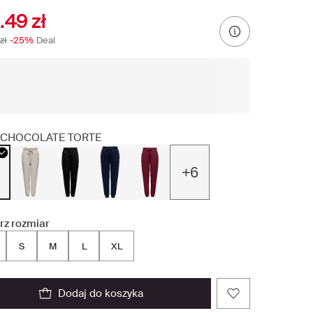
.49 zł
zł
-25%
Deal
CHOCOLATE TORTE
+6
rz rozmiar
S
M
L
XL
dodaj do koszyka