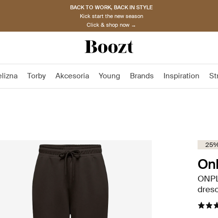
BACK TO WORK, BACK IN STYLE
Kick start the new season
Click & shop now →
elizna
Torby
Akcesoria
Young
Brands
Inspiration
St
25%
Onl
ONPL
dres