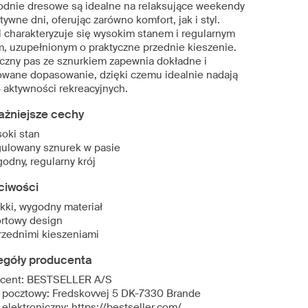
odnie dresowe są idealne na relaksujące weekendy
tywne dni, oferując zarówno komfort, jak i styl.
 charakteryzuje się wysokim stanem i regularnym
m, uzupełnionym o praktyczne przednie kieszenie.
yczny pas ze sznurkiem zapewnia dokładne i
owane dopasowanie, dzięki czemu idealnie nadają
o aktywności rekreacyjnych.
ażniejsze cechy
oki stan
ulowany sznurek w pasie
odny, regularny krój
ciwości
kki, wygodny materiał
rtowy design
rzednimi kieszeniami
egóły producenta
cent: BESTSELLER A/S
 pocztowy: Fredskovvej 5 DK-7330 Brande
elektroniczny: https://bestseller.com/