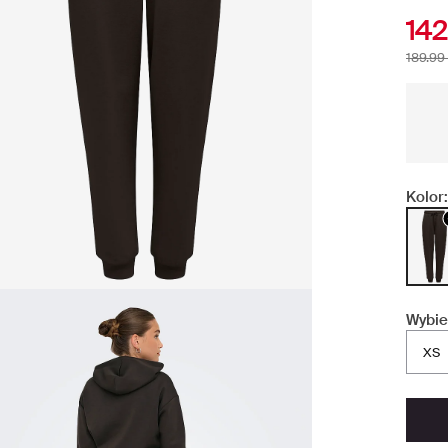
142
189.99 
Kolor:
Wybie
XS