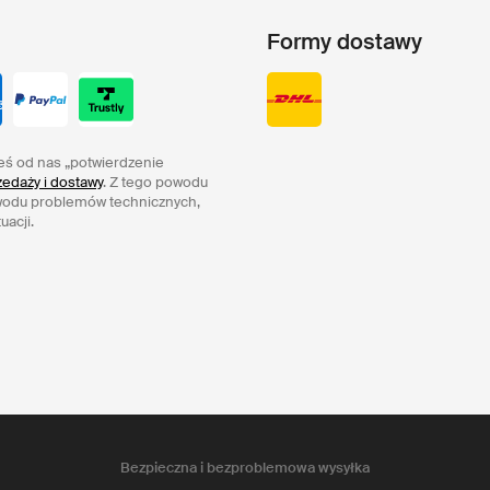
Formy dostawy
eś od nas „potwierdzenie
edaży i dostawy
. Z tego powodu
wodu problemów technicznych,
uacji.
Bezpieczna i bezproblemowa wysyłka