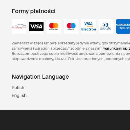
Formy płatności
Zawierasz wiążącą umowę sprzedaży jedynie wtedy, gdy otrzymałaś/
zamówienia i paragon sprzedaży” zgodnie z naszymi
warunkami sprz
Boozt.com zastrzega sobie możliwość anulowania zamówienia z po
niepowodzenia dostawy, klauzuli Fair Use oraz innych podobnych syt
Navigation Language
Polish
English