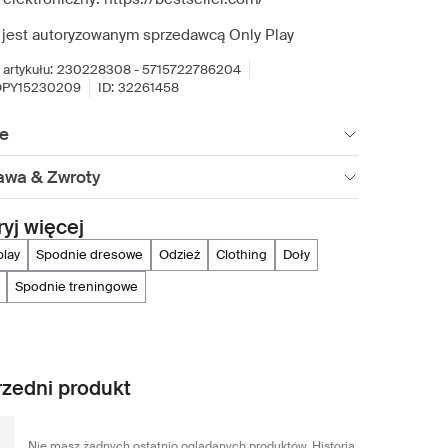
 jest autoryzowanym sprzedawcą Only Play
artykułu:
230228308 - 5715722786204
OPY15230209
ID:
32261458
ie
awa & Zwroty
yj więcej
 play
spodnie dresowe
odzież
clothing
doły
spodnie treningowe
zedni produkt
Nie masz żadnych ostatnio oglądanych produktów. Historia