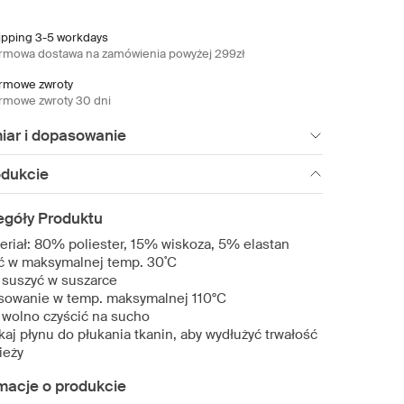
ipping 3-5 workdays
rmowa dostawa na zamówienia powyżej 299zł
rmowe zwroty
rmowe zwroty 30 dni
iar i dopasowanie
odukcie
egóły Produktu
eriał: 80% poliester, 15% wiskoza, 5% elastan
ć w maksymalnej temp. 30˚C
 suszyć w suszarce
sowanie w temp. maksymalnej 110°C
 wolno czyścić na sucho
kaj płynu do płukania tkanin, aby wydłużyć trwałość
ieży
macje o produkcie