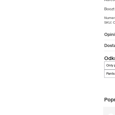
Boozt
Numer 
SKU:
Opin
Dost
Odkr
only
pants
Popr