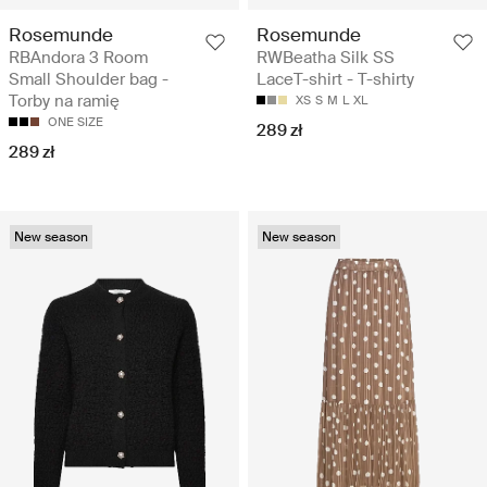
Rosemunde
Rosemunde
RBAndora 3 Room
RWBeatha Silk SS
Small Shoulder bag -
LaceT-shirt - T-shirty
Torby na ramię
XS
S
M
L
XL
ONE SIZE
289 zł
289 zł
New season
New season