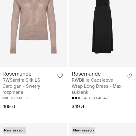
Rosemunde
Rosemunde
RWSamira Silk LS
RWBillie Capsleeve
Cardigan - Swetry
Wrap Long Dress - Maxi
rozpinane
sukienki
XS
S
M
L
XL
34
36
38
40
42
469 zł
349 zł
New season
New season