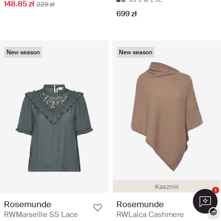
148.85 zł
229 zł
699 zł
New season
New season
Kaszmir
1
Rosemunde
Rosemunde
−
RWMarseille SS Lace
RWLaica Cashmere