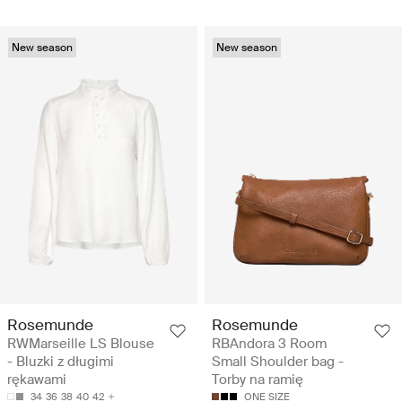
New season
New season
Rosemunde
Rosemunde
RWMarseille LS Blouse
RBAndora 3 Room
- Bluzki z długimi
Small Shoulder bag -
rękawami
Torby na ramię
34
36
38
40
42
ONE SIZE