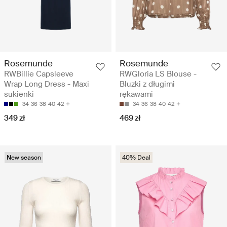
Rosemunde
Rosemunde
RWBillie Capsleeve
RWGloria LS Blouse -
Wrap Long Dress - Maxi
Bluzki z długimi
sukienki
rękawami
34
36
38
40
42
34
36
38
40
42
349 zł
469 zł
New season
40% Deal