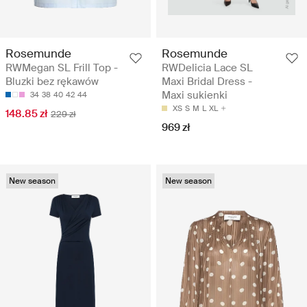
Rosemunde
Rosemunde
RWMegan SL Frill Top -
RWDelicia Lace SL
Bluzki bez rękawów
Maxi Bridal Dress -
Maxi sukienki
34
38
40
42
44
XS
S
M
L
XL
148.85 zł
229 zł
969 zł
New season
New season