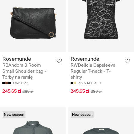
Rosemunde
Rosemunde
RBAndora 3 Room
RWDelicia Capsleeve
Small Shoulder bag -
Regular T-neck - T-
Torby na ramię
shirty
ONE SIZE
XS
S
M
L
XL
245.65 zł
245.65 zł
289 zł
289 zł
New season
New season