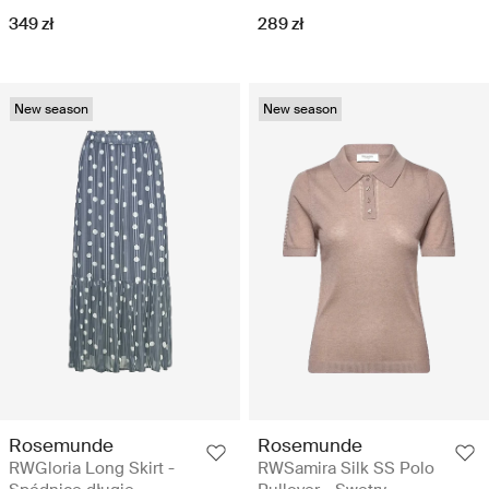
349 zł
289 zł
New season
New season
Rosemunde
Rosemunde
RWGloria Long Skirt -
RWSamira Silk SS Polo