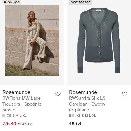
40% Deal
New season
Rosemunde
Rosemunde
RWFiona MW Lace
RWSamira Silk LS
Trousers - Spodnie
Cardigan - Swetry
proste
rozpinane
XS
S
M
L
XL
XS
S
M
L
XL
275.40 zł
469 zł
459 zł