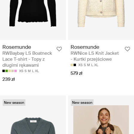
Rosemunde
Rosemunde
RWBaybay LS Boatneck
RWNice LS Knit Jacket
Lace T-shirt - Topy z
- Kurtki przejściowe
długimi rękawami
XS
S
M
L
XL
XS
S
M
L
XL
579 zł
239 zł
New season
New season