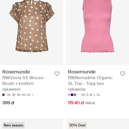
Rosemunde
Rosemunde
RWGloria SS Blouse -
RWBernadine Organic
Bluzki z krótkim
SL Top - Topy bez
rękawem
rękawów
34
36
38
40
42
XS
S
M
L
XL
399 zł
119.40 zł
199 zł
New season
30% Deal