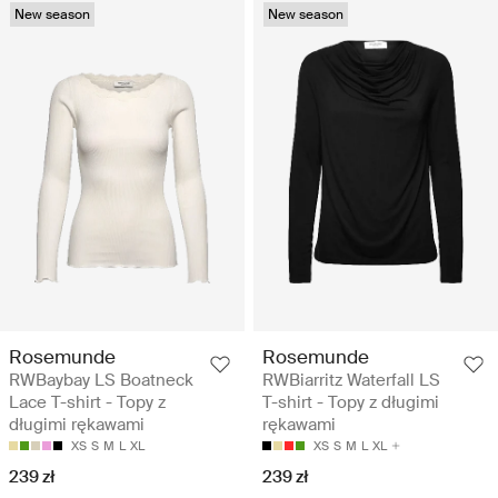
New season
New season
Rosemunde
Rosemunde
RWBaybay LS Boatneck
RWBiarritz Waterfall LS
Lace T-shirt - Topy z
T-shirt - Topy z długimi
długimi rękawami
rękawami
XS
S
M
L
XL
XS
S
M
L
XL
239 zł
239 zł