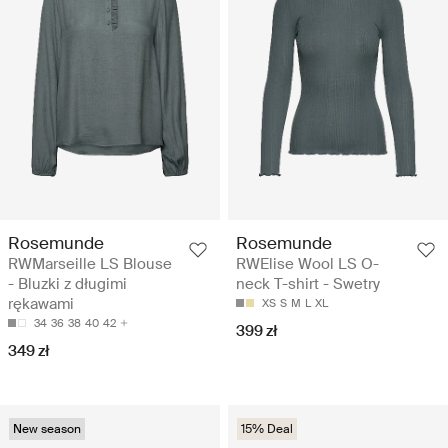
Rosemunde
Rosemunde
RWMarseille LS Blouse
RWElise Wool LS O-
- Bluzki z długimi
neck T-shirt - Swetry
rękawami
XS
S
M
L
XL
34
36
38
40
42
399 zł
349 zł
New season
15% Deal