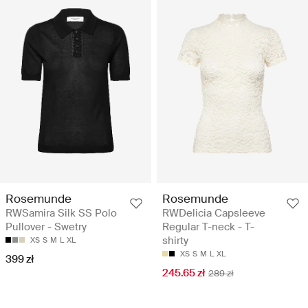
Rosemunde
Rosemunde
RWSamira Silk SS Polo
RWDelicia Capsleeve
Pullover - Swetry
Regular T-neck - T-
shirty
XS
S
M
L
XL
XS
S
M
L
XL
399 zł
245.65 zł
289 zł