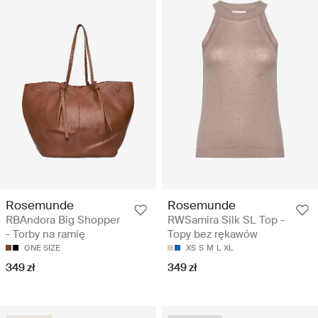
Rosemunde
Rosemunde
RBAndora Big Shopper
RWSamira Silk SL Top -
- Torby na ramię
Topy bez rękawów
ONE SIZE
XS
S
M
L
XL
349 zł
349 zł