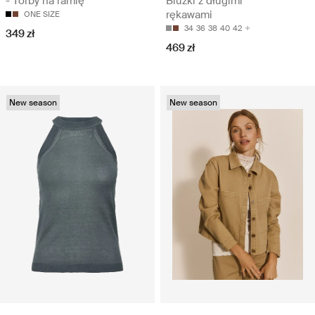
- Torby na ramię
Bluzki z długimi
rękawami
ONE SIZE
34
36
38
40
42
349 zł
469 zł
New season
New season