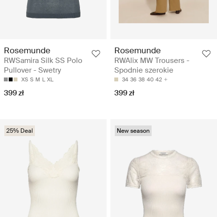
Rosemunde
Rosemunde
RWSamira Silk SS Polo
RWAlix MW Trousers -
Pullover - Swetry
Spodnie szerokie
XS
S
M
L
XL
34
36
38
40
42
399 zł
399 zł
25% Deal
New season