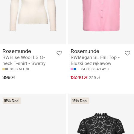
Rosemunde
Rosemunde
RWElise Wool LS O-
RWMegan SL Frill Top -
neck T-shirt - Swetry
Bluzki bez rękawów
XS
S
M
L
XL
34
36
38
40
42
399 zł
137.40 zł
229 zł
15% Deal
15% Deal