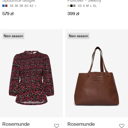
Spódnice długie
Pullover - Swetry
34
36
38
40
42
XS
S
M
L
XL
579 zł
399 zł
New season
New season
Rosemunde
Rosemunde