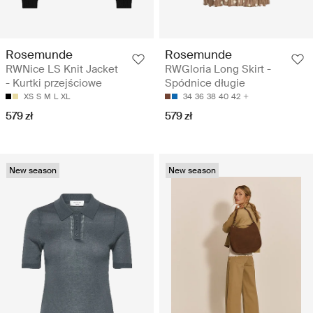
Rosemunde
Rosemunde
RWNice LS Knit Jacket
RWGloria Long Skirt -
- Kurtki przejściowe
Spódnice długie
XS
S
M
L
XL
34
36
38
40
42
579 zł
579 zł
New season
New season