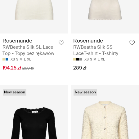
Rosemunde
Rosemunde
RWBeatha Silk SL Lace
RWBeatha Silk SS
Top - Topy bez rękawów
LaceT-shirt - T-shirty
XS
S
M
L
XL
XS
S
M
L
XL
194.25 zł
289 zł
259 zł
New season
New season