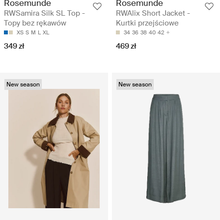
Rosemunde
Rosemunde
RWSamira Silk SL Top -
RWAlix Short Jacket -
Topy bez rękawów
Kurtki przejściowe
XS
S
M
L
XL
34
36
38
40
42
349 zł
469 zł
New season
New season