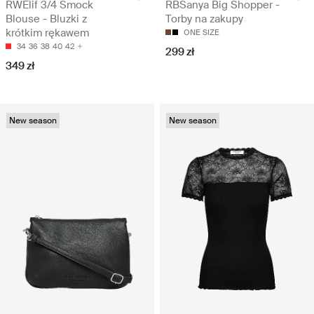
RWElif 3/4 Smock
RBSanya Big Shopper -
Blouse - Bluzki z
Torby na zakupy
krótkim rękawem
ONE SIZE
34
36
38
40
42
299 zł
349 zł
New season
New season