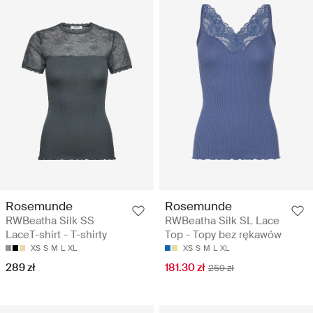
Rosemunde
Rosemunde
RWBeatha Silk SS
RWBeatha Silk SL Lace
LaceT-shirt - T-shirty
Top - Topy bez rękawów
XS
S
M
L
XL
XS
S
M
L
XL
289 zł
181.30 zł
259 zł