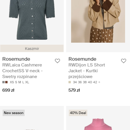
Kaszmir
Rosemunde
Rosemunde
RWLaica Cashmere
RWDijon LS Short
CrochetSS V-neck -
Jacket - Kurtki
Swetry rozpinane
przejściowe
XS
S
M
L
XL
34
36
38
40
42
699 zł
579 zł
New season
40% Deal