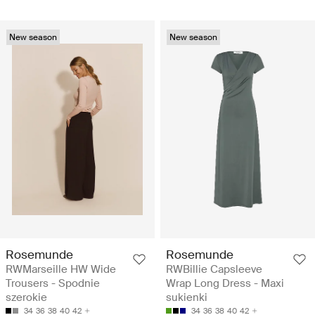
New season
New season
Rosemunde
Rosemunde
RWMarseille HW Wide
RWBillie Capsleeve
Trousers - Spodnie
Wrap Long Dress - Maxi
szerokie
sukienki
34
36
38
40
42
34
36
38
40
42