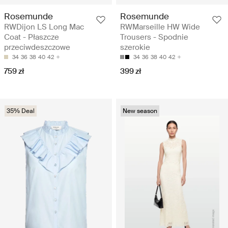
Rosemunde
Rosemunde
RWDijon LS Long Mac
RWMarseille HW Wide
Coat - Płaszcze
Trousers - Spodnie
przeciwdeszczowe
szerokie
34
36
38
40
42
34
36
38
40
42
759 zł
399 zł
35% Deal
New season