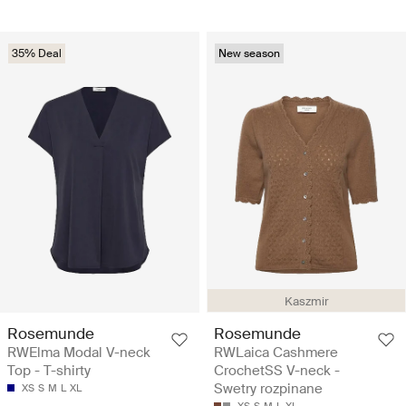
35% Deal
New season
Kaszmir
Rosemunde
Rosemunde
RWElma Modal V-neck
RWLaica Cashmere
Top - T-shirty
CrochetSS V-neck -
Swetry rozpinane
XS
S
M
L
XL
XS
S
M
L
XL