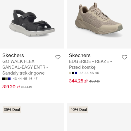
Skechers
Skechers
GO WALK FLEX
EDGERIDE - REKZE -
SANDAL-EASY ENTR -
Przed kostkę
Sandały trekkingowe
43
44
45
46
43
44
45
46
47
344.25 zł
459 zł
319.20 zł
399 zł
35% Deal
40% Deal