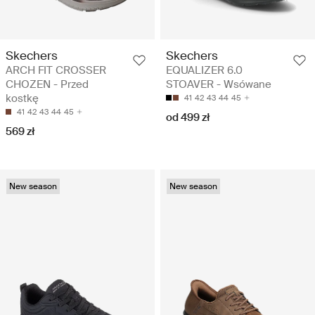
Skechers
Skechers
ARCH FIT CROSSER
EQUALIZER 6.0
CHOZEN - Przed
STOAVER - Wsówane
kostkę
41
42
43
44
45
41
42
43
44
45
od 499 zł
569 zł
New season
New season