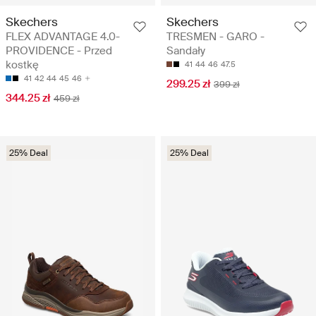
Skechers
Skechers
FLEX ADVANTAGE 4.0-
TRESMEN - GARO -
PROVIDENCE - Przed
Sandały
kostkę
41
44
46
47.5
41
42
44
45
46
299.25 zł
399 zł
344.25 zł
459 zł
25% Deal
25% Deal