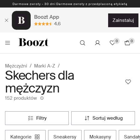
Darmowe zwroty - 30 dni Darmowe zwroty z przedpłaconą etykietą
Boozt App
zainstaluj
4.6
0
0
Mężczyźni
Marki A-Z
Skechers dla
mężczyzn
152 produktów
filtry
sortuj według
kategorie
sneakersy
mokasyny
sandał