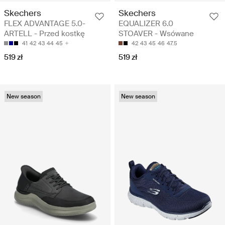
Skechers
Skechers
FLEX ADVANTAGE 5.0-
EQUALIZER 6.0
ARTELL - Przed kostkę
STOAVER - Wsówane
41
42
43
44
45
42
43
45
46
47.5
519 zł
519 zł
New season
New season