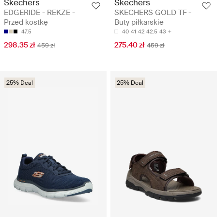
Skechers
Skechers
EDGERIDE - REKZE -
SKECHERS GOLD TF -
Przed kostkę
Buty piłkarskie
47.5
40
41
42
42.5
43
298.35 zł
275.40 zł
459 zł
459 zł
25% Deal
25% Deal