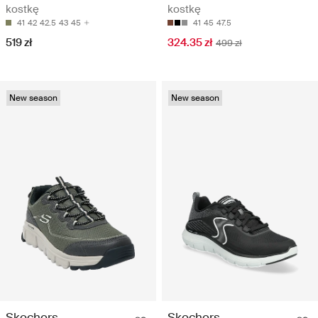
kostkę
kostkę
41
42
42.5
43
45
41
45
47.5
519 zł
324.35 zł
499 zł
New season
New season
Skechers
Skechers