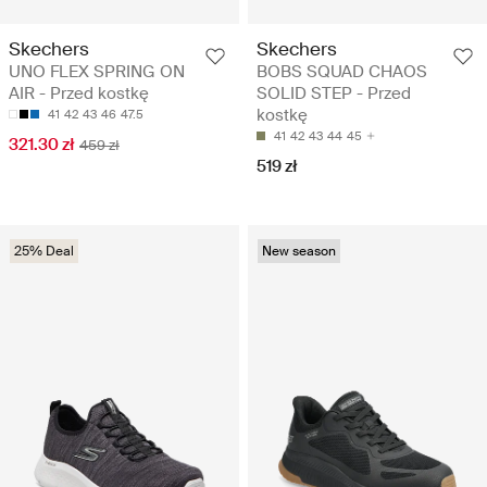
Skechers
Skechers
UNO FLEX SPRING ON
BOBS SQUAD CHAOS
AIR - Przed kostkę
SOLID STEP - Przed
kostkę
41
42
43
46
47.5
41
42
43
44
45
321.30 zł
459 zł
519 zł
25% Deal
New season