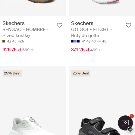
Skechers
Skechers
BENGAO - HOMBRE -
GO GOLF FLIGHT -
Przed kostkę
Buty do golfa
42
45
47.5
41
42
43
44
45
426.75 zł
374.25 zł
569 zł
499 zł
25% Deal
25% Deal
1
−