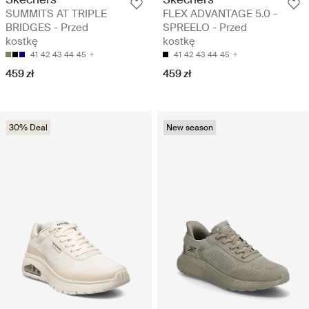
SUMMITS AT TRIPLE
FLEX ADVANTAGE 5.0 -
BRIDGES - Przed
SPREELO - Przed
kostkę
kostkę
41
42
43
44
45
41
42
43
44
45
459 zł
459 zł
30% Deal
New season