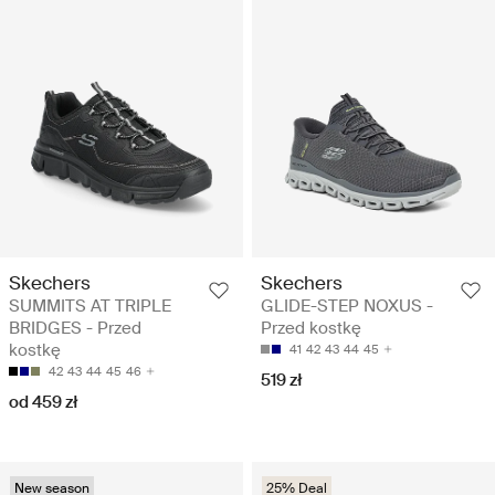
Skechers
Skechers
SUMMITS AT TRIPLE
GLIDE-STEP NOXUS -
BRIDGES - Przed
Przed kostkę
kostkę
41
42
43
44
45
42
43
44
45
46
519 zł
od 459 zł
New season
25% Deal