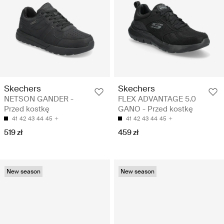
Skechers
Skechers
NETSON GANDER -
FLEX ADVANTAGE 5.0
Przed kostkę
GANO - Przed kostkę
41
42
43
44
45
41
42
43
44
45
519 zł
459 zł
New season
New season