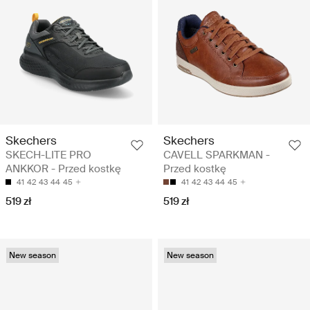
Skechers
Skechers
SKECH-LITE PRO
CAVELL SPARKMAN -
ANKKOR - Przed kostkę
Przed kostkę
41
42
43
44
45
41
42
43
44
45
519 zł
519 zł
New season
New season