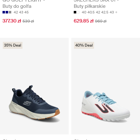
Buty do golfa
Buty piłkarskie
42
43
45
40
40.5
42
42.5
43
377.30 zł
629.85 zł
539 zł
969 zł
35% Deal
40% Deal