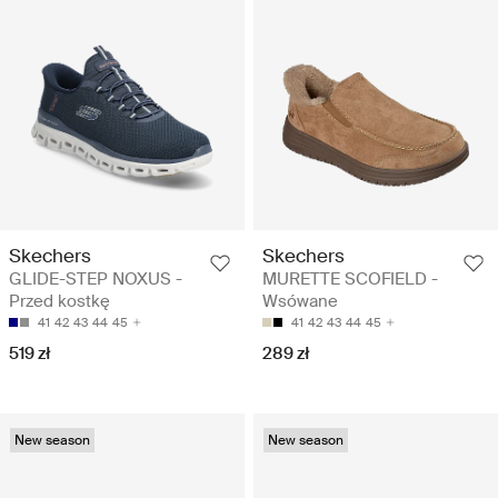
Skechers
Skechers
GLIDE-STEP NOXUS -
MURETTE SCOFIELD -
Przed kostkę
Wsówane
41
42
43
44
45
41
42
43
44
45
519 zł
289 zł
New season
New season