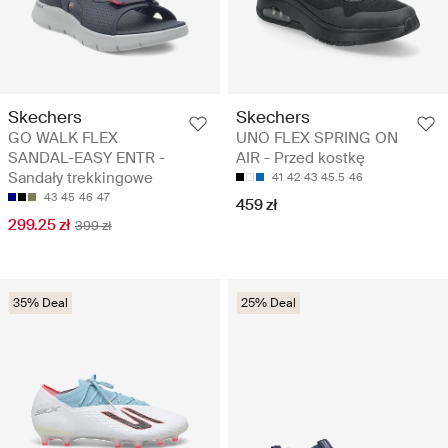
Skechers
Skechers
GO WALK FLEX
UNO FLEX SPRING ON
SANDAL-EASY ENTR -
AIR - Przed kostkę
Sandały trekkingowe
41
42
43
45.5
46
43
45
46
47
459 zł
299.25 zł
399 zł
35% Deal
25% Deal