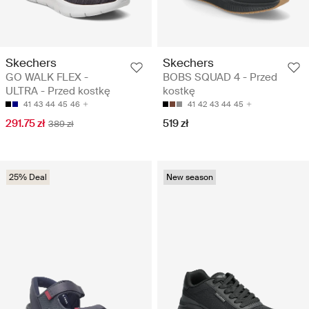
Skechers
Skechers
GO WALK FLEX -
BOBS SQUAD 4 - Przed
ULTRA - Przed kostkę
kostkę
41
43
44
45
46
41
42
43
44
45
291.75 zł
519 zł
389 zł
25% Deal
New season