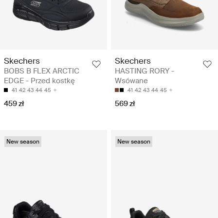
Skechers
Skechers
BOBS B FLEX ARCTIC
HASTING RORY -
EDGE - Przed kostkę
Wsówane
41
42
43
44
45
41
42
43
44
45
459 zł
569 zł
New season
New season