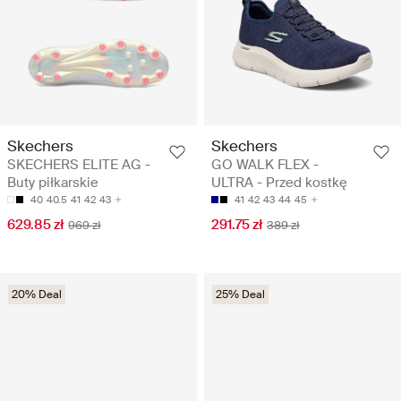
Skechers
Skechers
SKECHERS ELITE AG -
GO WALK FLEX -
Buty piłkarskie
ULTRA - Przed kostkę
40
40.5
41
42
43
41
42
43
44
45
629.85 zł
291.75 zł
969 zł
389 zł
20% Deal
25% Deal