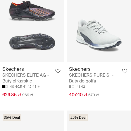
Skechers
Skechers
SKECHERS ELITE AG -
SKECHERS PURE SI -
Buty piłkarskie
Buty do golfa
40
40.5
41
42
43
41
42
629.85 zł
407.40 zł
969 zł
679 zł
35% Deal
25% Deal