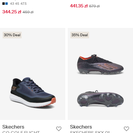
43
45
47.5
441.35 zł
679 zł
344.25 zł
459 zł
30% Deal
35% Deal
Skechers
Skechers
GO GOLF FLIGHT -
SKECHERS SKX 01 -