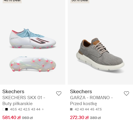
Skechers
Skechers
SKECHERS SKX 01 -
GARZA - ROMANO -
Buty piłkarskie
Przed kostkę
40.5
42
42.5
43
44
42
43
44
45
47.5
581.40 zł
272.30 zł
969 zł
389 zł