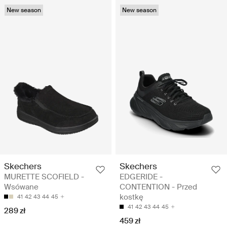
New season
New season
Skechers
Skechers
MURETTE SCOFIELD -
EDGERIDE -
Wsówane
CONTENTION - Przed
kostkę
41
42
43
44
45
41
42
43
44
45
289 zł
459 zł