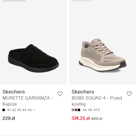
Skechers
Skechers
MURETTE GARVANZA -
BOBS SQUAD 4 - Przed
Kapcie
kostkę
41
42
43
44
45
44
45
47.5
229 zł
374.25 zł
499 zł