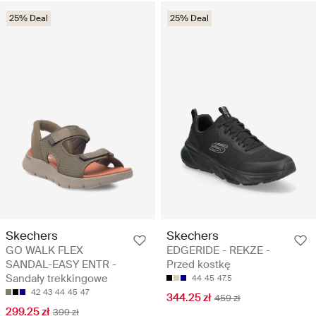
25% Deal
25% Deal
Skechers
Skechers
GO WALK FLEX
EDGERIDE - REKZE -
SANDAL-EASY ENTR -
Przed kostkę
Sandały trekkingowe
44
45
47.5
42
43
44
45
47
344.25 zł
459 zł
299.25 zł
399 zł