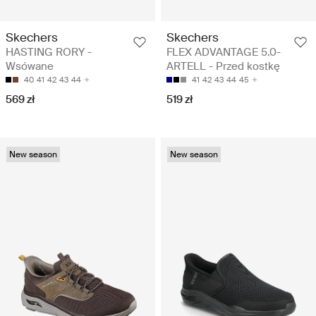
Skechers
Skechers
HASTING RORY -
FLEX ADVANTAGE 5.0-
Wsówane
ARTELL - Przed kostkę
40
41
42
43
44
41
42
43
44
45
569 zł
519 zł
New season
New season