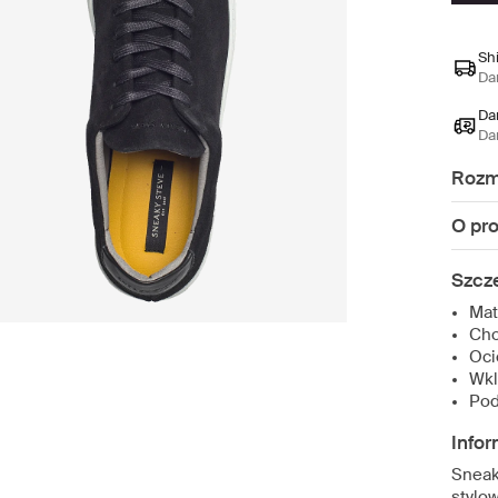
Sh
Da
Da
Da
Rozm
O pr
Szcz
Mat
Cho
Oci
Wkl
Pod
Infor
Sneak
stylo