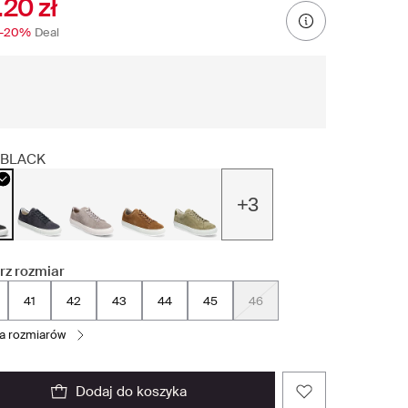
.20 zł
-20%
Deal
BLACK
+3
rz rozmiar
41
42
43
44
45
46
la rozmiarów
dodaj do koszyka