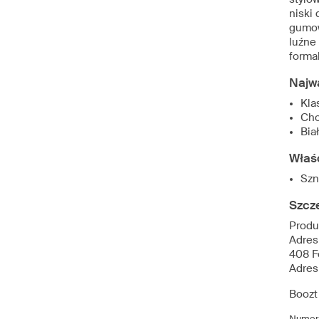
niski
gumow
luźne
forma
Najw
Kla
Cho
Bia
Właś
Szn
Szcz
Produ
Adres
408 F
Adres
Boozt
Numer 