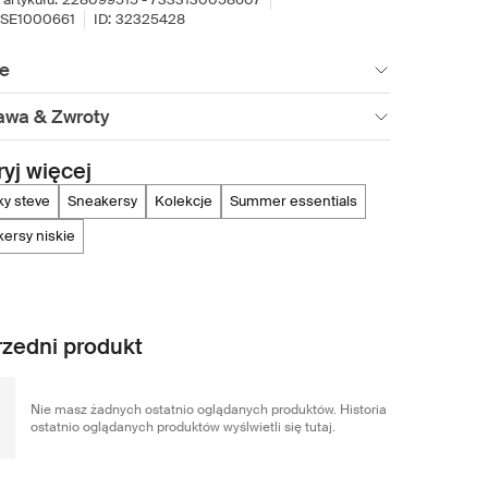
SE1000661
ID:
32325428
ie
awa & Zwroty
yj więcej
ky steve
sneakersy
kolekcje
summer essentials
kersy niskie
zedni produkt
Nie masz żadnych ostatnio oglądanych produktów. Historia
ostatnio oglądanych produktów wyślwietli się tutaj.