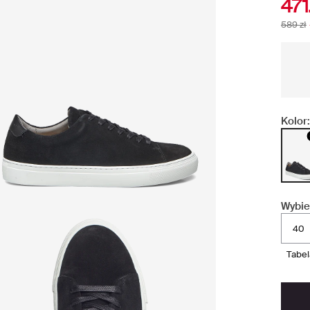
471
589 zł
Kolor:
Wybie
40
tabe