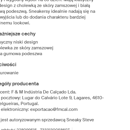
 design z cholewką ze skóry zamszowej i białą
ą podeszwą. Sneakersy idealnie nadają się na
 wyjścia lub do dodania charakteru bardziej
lnemu lookowi.
ażniejsze cechy
syczny niski design
lewka ze skóry zamszowej
ła gumowa podeszwa
ciwości
urowanie
egóły producenta
cent: F & M Indústria De Calçado Lda.
 pocztowy: Lugar do Calvário Lote 9, Lagares, 4610-
elgueiras, Portugal.
 elektroniczny: exportacao@fmcal.com
 jest autoryzowanym sprzedawcą Sneaky Steve
artykułu:
228099515 - 7333130058607