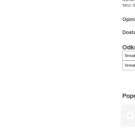
SKU:
S
Opin
Dost
Odkr
snea
snea
Popr