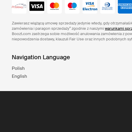
Zawierasz wiążącą umowę sprzedaży jedynie wtedy, gdy otrzymałaś/
zamówienia i paragon sprzedaży” zgodnie z naszymi
warunkami sprz
Boozt.com zastrzega sobie możliwość anulowania zamówienia z po
niepowodzenia dostawy, klauzuli Fair Use oraz innych podobnych syt
Navigation Language
Polish
English