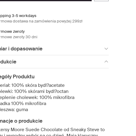
ipping 3-5 workdays
rmowa dostawa na zamówienia powyżej 299zł
rmowe zwroty
rmowe zwroty 30 dni
iar i dopasowanie
odukcie
egóły Produktu
eriał: 100% skóra bydl?acetate
lewki: 100% skórami bydl?octan
eplenie cholewek: 100% mikrofibra
adka 100% mikrofibra
eszwa: guma
macje o produkcie
ersy Moore Suede Chocolate od Sneaky Steve to
wy i wygodny wybór na co dzień. Mają klasyczny