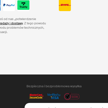
eś od nas „potwierdzenie
edaży i dostawy
. Z tego powodu
wodu problemów technicznych,
uacji.
Bezpieczna i bezproblemowa wysyłka