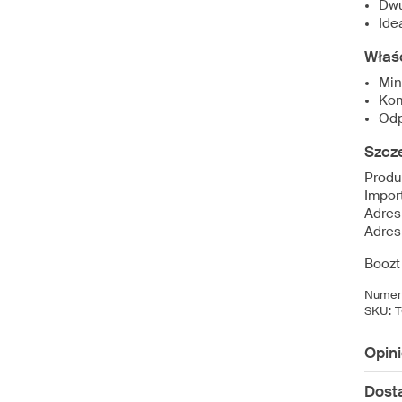
Dwu
Ide
Właś
Min
Kom
Odp
Szcz
Produ
Impo
Adres
Adres
Boozt
Numer 
SKU:
Opin
Dost