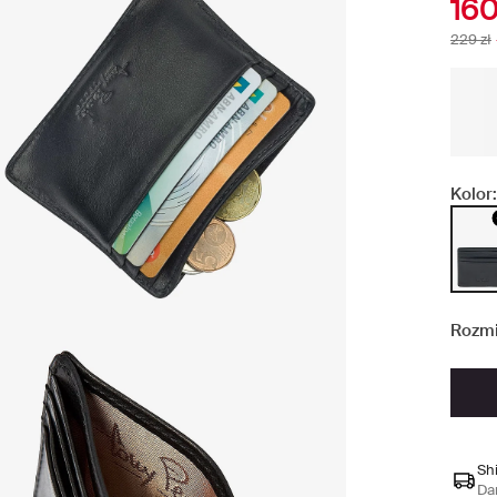
160
229 zł
Kolor:
Rozmi
Sh
Da