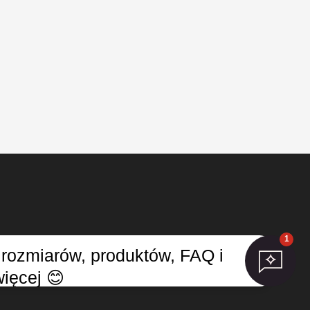
1
rozmiarów, produktów, FAQ i
w cookies
więcej 😊
.