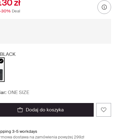
.30 zł
-30%
Deal
BLACK
ar:
ONE SIZE
dodaj do koszyka
ipping 3-5 workdays
rmowa dostawa na zamówienia powyżej 299zł