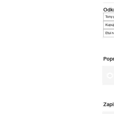
Odkr
tony 
kupu
etui
Popr
Zapi