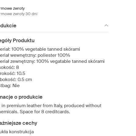
rmowe zwroty
rmowe zwroty 30 dni
odukcie
egóły Produktu
eriał: 100% vegetable tanned skórami
eriał wewnętrzny: poliester 100%
eriał zewnętrzny: 100% vegatable tanned skórami
okość: 8
rokość: 10.5
bokość: 0.5 cm
tbag: Nie
macje o produkcie
 in premium leather from Italy, produced without
emicals. Space for 8 creditcards.
ażniejsze cechy
kła konstrukcja