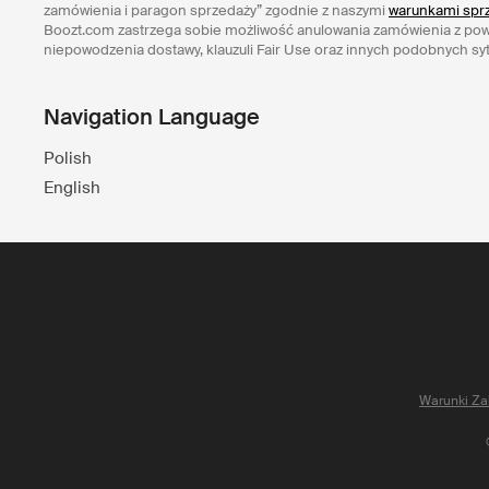
zamówienia i paragon sprzedaży” zgodnie z naszymi
warunkami sprz
Boozt.com zastrzega sobie możliwość anulowania zamówienia z po
niepowodzenia dostawy, klauzuli Fair Use oraz innych podobnych syt
Navigation Language
Polish
English
Warunki Za