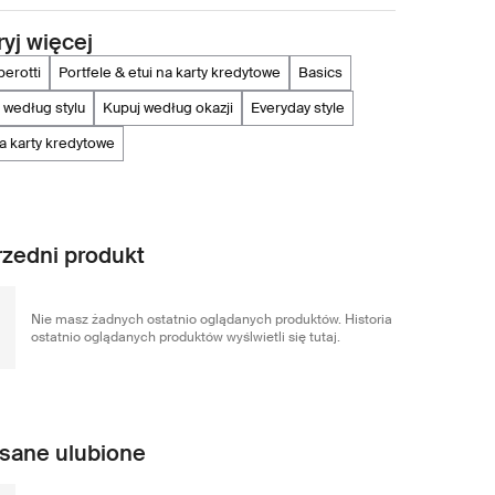
yj więcej
perotti
portfele & etui na karty kredytowe
basics
j według stylu
kupuj według okazji
everyday style
 na karty kredytowe
zedni produkt
Nie masz żadnych ostatnio oglądanych produktów. Historia
ostatnio oglądanych produktów wyślwietli się tutaj.
sane ulubione