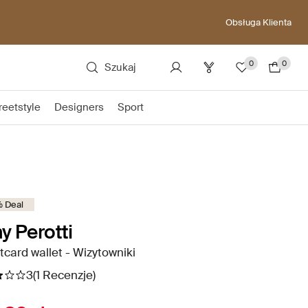
Obsługa Klienta
0
0
Szukaj
reetstyle
Designers
Sport
 Deal
y Perotti
tcard wallet - Wizytowniki
3
(1 Recenzje)