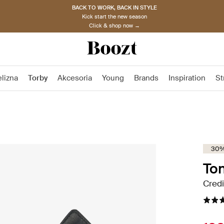
BACK TO WORK, BACK IN STYLE
Kick start the new season
Click & shop now →
elizna
Torby
Akcesoria
Young
Brands
Inspiration
St
30%
Ton
Credi