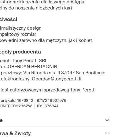
stronne kieszenie dla łatwego dostępu
alny do noszenia niezbędnych kart
ciwości
imalistyczny design
paktowy rozmiar
owiedni zarówno dla mężczyzn, jak i kobiet
egóły producenta
cent: Tony Perotti SRL
rter: OBERDAN BERTAGNIN
 pocztowy: Via Ritonda s.s. II 37047 San Bonifacio
 elektroniczny: Oberdan@tonyperotti.it
 jest autoryzowanym sprzedawcą Tony Perotti
artykułu:
1676842 - 8717249927976
TONTECC2236ZW
ID:
1676841
ie
awa & Zwroty