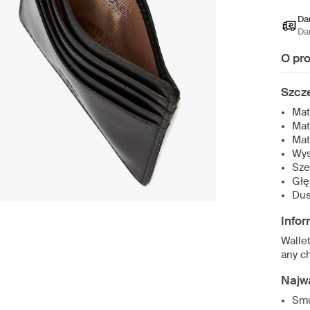
Da
Da
O pr
Szcz
Mat
Mat
Mat
Wys
Sze
Głę
Dus
Infor
Wallet
any ch
Najw
Smu