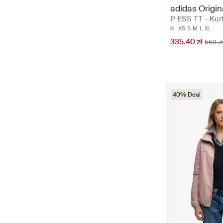
adidas Origin
P ESS TT - Kurt
XS
S
M
L
XL
335.40 zł
559 zł
40% Deal