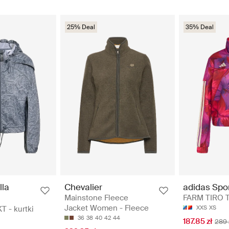
25% Deal
35% Deal
lla
Chevalier
adidas Spo
Mainstone Fleece
FARM TIRO TT
Jacket Women - Fleece
 - kurtki
XXS
XS
36
38
40
42
44
187.85 zł
289 