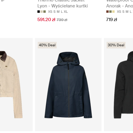
Lyon - Wyściełane kurtki
Anorak - Ano
XS
S
M
L
XL
XS
S
M
L
591.20 zł
719 zł
739 zł
40% Deal
30% Deal