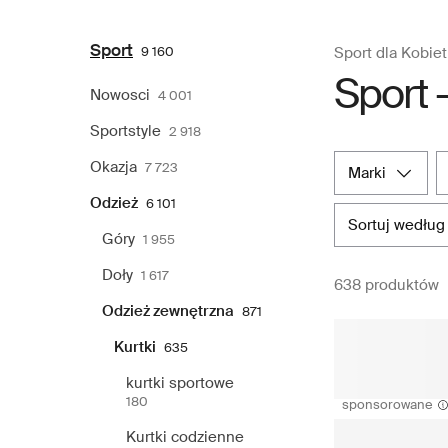
Sport
9 160
Sport dla Kobiet
Sport -
Nowosci
4 001
Sportstyle
2 918
Okazja
7 723
marki
Odzież
6 101
sortuj według
Góry
1 955
Doły
1 617
638 produktów
Odzież zewnętrzna
871
Kurtki
635
kurtki sportowe
180
sponsorowane
Kurtki codzienne