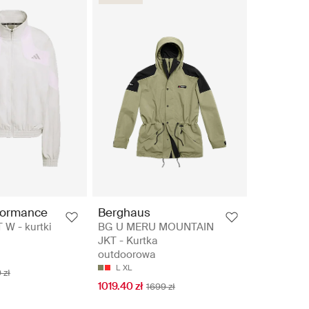
formance
Berghaus
 W - kurtki
BG U MERU MOUNTAIN
JKT - Kurtka
outdoorowa
L
XL
 zł
1019.40 zł
1699 zł