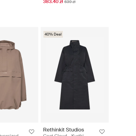
383.40 zł
639 zł
40% Deal
Rethinkit Studios
Oversized
Coat Cloud - Kurtki