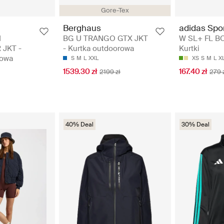
Gore-Tex
Berghaus
adidas Spo
I
BG U TRANGO GTX JKT
W SL+ FL B
JKT -
- Kurtka outdoorowa
Kurtki
rowa
S
M
L
XXL
XS
S
M
L
X
1539.30 zł
167.40 zł
2199 zł
279 
40% Deal
30% Deal