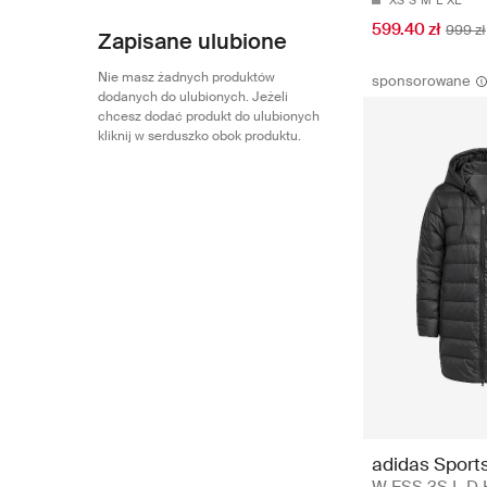
XS
S
M
L
XL
599.40 zł
999 zł
Zapisane ulubione
Nie masz żadnych produktów
sponsorowane
dodanych do ulubionych. Jeżeli
chcesz dodać produkt do ulubionych
kliknij w serduszko obok produktu.
adidas Sport
W ESS 3S L D