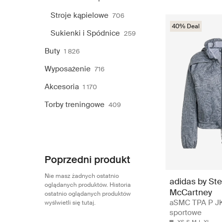
Stroje kąpielowe
706
40% Deal
Sukienki i Spódnice
259
Buty
1 826
Wyposażenie
716
Akcesoria
1 170
Torby treningowe
409
Poprzedni produkt
Nie masz żadnych ostatnio
adidas by Ste
oglądanych produktów. Historia
McCartney
ostatnio oglądanych produktów
aSMC TPA P JKT
wyślwietli się tutaj.
sportowe