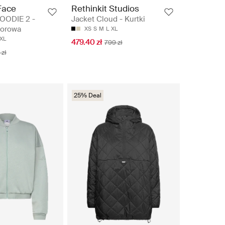
Face
Rethinkit Studios
OODIE 2 -
Jacket Cloud - Kurtki
oorowa
XS
S
M
L
XL
XL
479.40 zł
799 zł
 zł
25% Deal