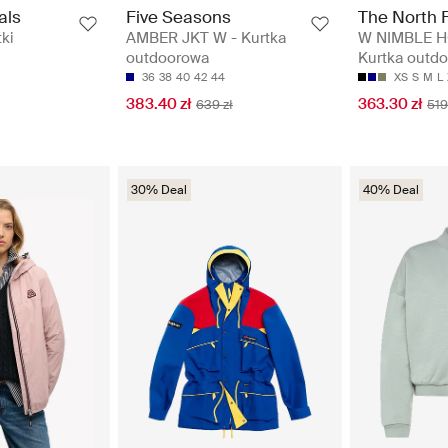
als
Five Seasons
The North 
ki
AMBER JKT W - Kurtka
W NIMBLE H
outdoorowa
Kurtka outd
36
38
40
42
44
XS
S
M
L
383.40 zł
363.30 zł
639 zł
519
30% Deal
40% Deal