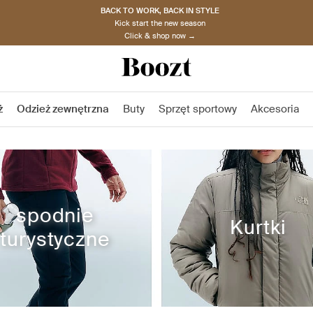
BACK TO WORK, BACK IN STYLE
Kick start the new season
Click & shop now →
ż
Odzież zewnętrzna
Buty
Sprzęt sportowy
Akcesoria
spodnie
Kurtki
turystyczne