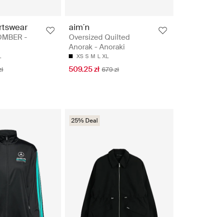
rtswear
aim´n
OMBER -
Oversized Quilted
Anorak - Anoraki
L
XS
S
M
L
XL
509.25 zł
zł
679 zł
25% Deal