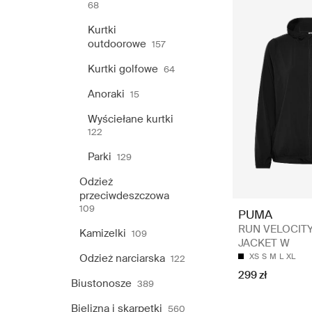
68
Kurtki
outdoorowe
157
Kurtki golfowe
64
Anoraki
15
Wyściełane kurtki
122
Parki
129
Odzież
przeciwdeszczowa
109
PUMA
RUN VELOCIT
Kamizelki
109
JACKET W
Odzież narciarska
XS
S
M
L
XL
122
299 zł
Biustonosze
389
Bielizna i skarpetki
560