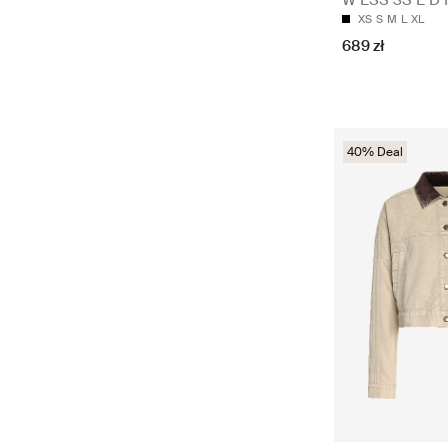
XS
S
M
L
XL
689 zł
40% Deal