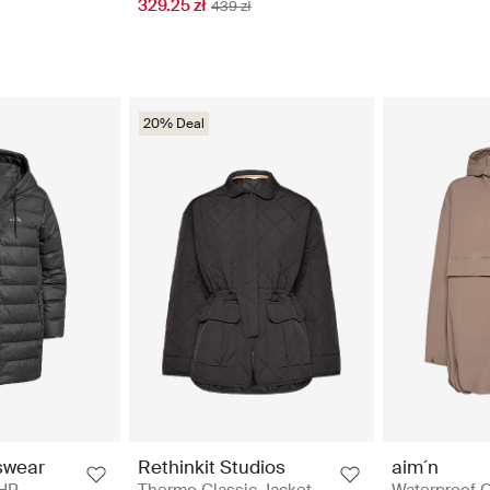
329.25 zł
439 zł
20% Deal
Rethinkit Studios
aim´n
swear
Thermo Classic Jacket
Waterproof 
 HP