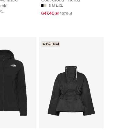
raki
S
M
L
XL
XL
647.40 zł
1079 zł
40% Deal