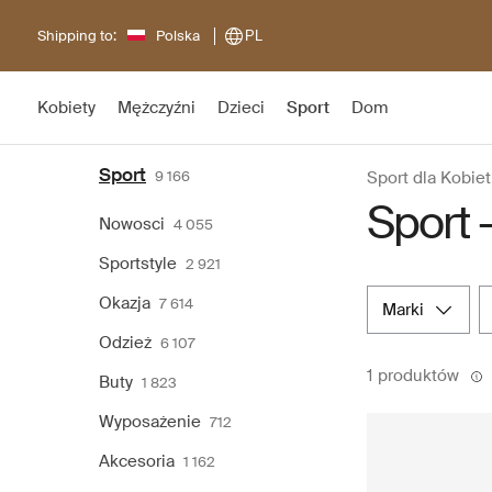
Shipping to:
Polska
PL
Kobiety
Mężczyźni
Dzieci
Sport
Dom
Sport
9 166
Sport dla Kobiet
Sport 
Nowosci
4 055
Sportstyle
2 921
Okazja
7 614
marki
Odzież
6 107
1 produktów
Buty
1 823
Wyposażenie
712
Akcesoria
1 162