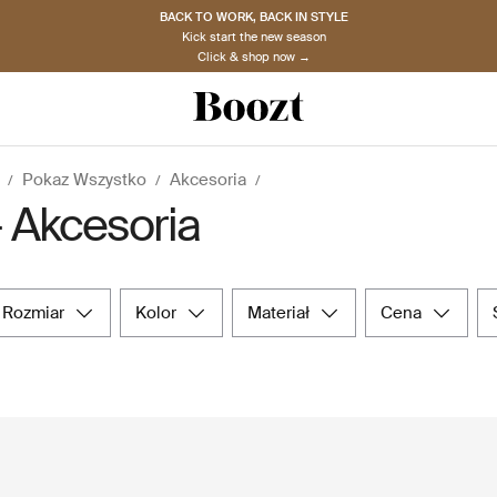
BACK TO WORK, BACK IN STYLE
Kick start the new season
Click & shop now →
Pokaz Wszystko
Akcesoria
- Akcesoria
rozmiar
kolor
materiał
cena