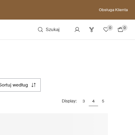
Obsługa Klienta
0
0
Szukaj
sortuj według
Display:
3
4
5