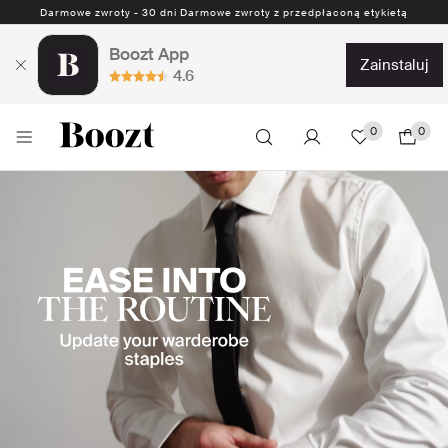
Boozt App
zainstaluj
4.6
0
0