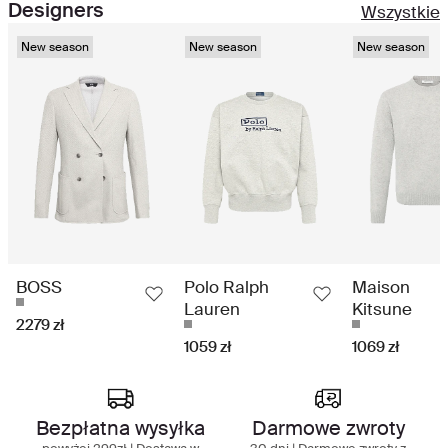
Designers
Wszystkie
New season
New season
New season
BOSS
Polo Ralph
Maison
Lauren
Kitsune
2279 zł
1059 zł
1069 zł
Najlepsze w swojej klasie doświadczenie
zakupowe
Bezpłatna wysyłka
Darmowe zwroty