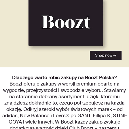
Zacznij odkrywać nasze kategorie
Dlaczego warto robić zakupy na Boozt Polska?
Boozt oferuje zakupy w wersji premium oparte na
wygodzie, przejrzystości i swobodzie wyboru. Stawiamy
na starannie dobrany asortyment, dzięki któremu
znajdziesz dokładnie to, czego potrzebujesz na każdą
okazję. Odkryj szeroki wybór światowych marek – od
adidas, New Balance i Levi’s® po GANT, Fillipa K, STINE
GOYA i wiele innych. W Boozt każdy zakup zyskuje
dodatkową wartość dzięki Club Boozt – naszemu