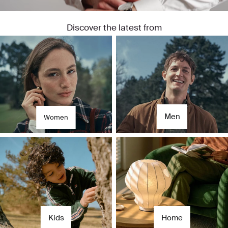
Discover the latest from
Dla niej
Dla niego
Men
Women
Kids
Home