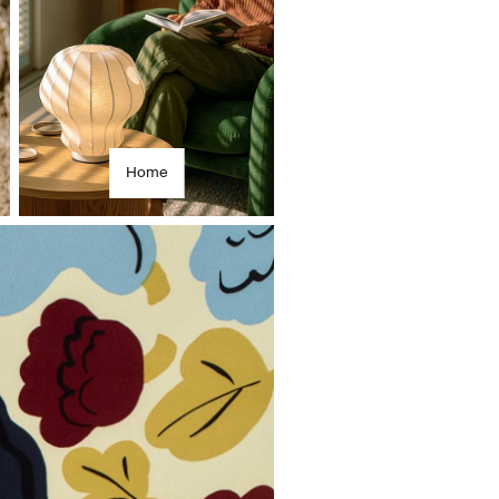
om
Home