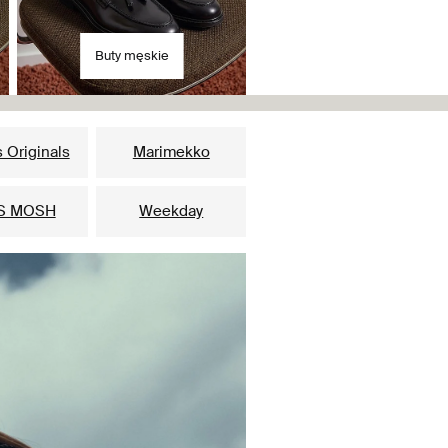
Buty męskie
 Originals
Marimekko
S MOSH
Weekday