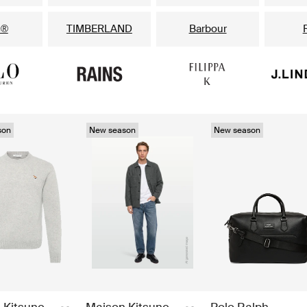
s®
TIMBERLAND
Barbour
son
New season
New season
 Kitsune
Maison Kitsune
Polo Ralph