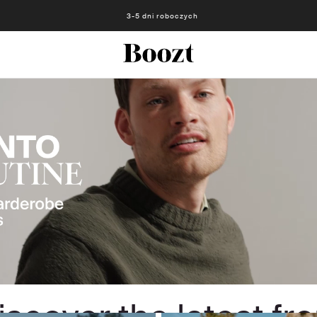
Darmowe zwroty - 30 dni Darmowe zwroty z przedpłaconą etykietą
Dla niej
Dla niego