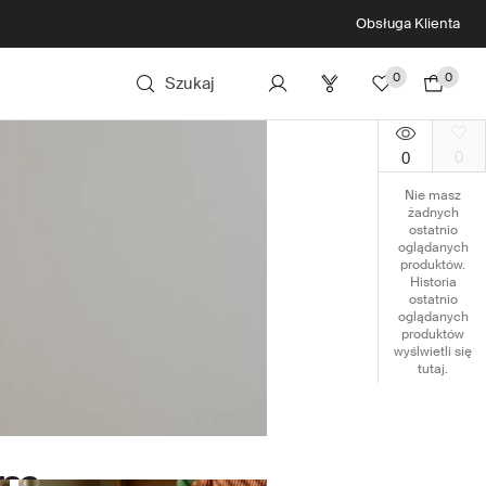
Obsługa Klienta
0
0
Szukaj
0
0
Nie masz
żadnych
ostatnio
oglądanych
produktów.
Historia
ostatnio
oglądanych
produktów
wyślwietli się
tutaj.