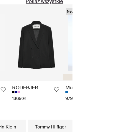
Pokaż wszystkie
New season
New s
Szerokie
RODEBJER
Munthe
Gann
1369 zł
979 zł
3779 z
in Klein
Tommy Hilfiger