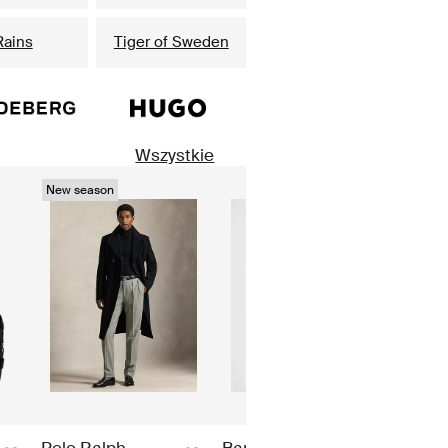
Rains
Tiger of Sweden
Wszystkie
New season
Polo Ralph
Barbour
Osca