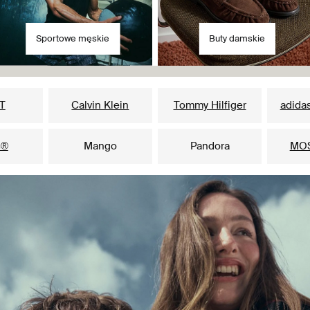
Sportowe męskie
Buty damskie
Nasze popularne marki dla niej
T
Calvin Klein
Tommy Hilfiger
adidas
s®
Mango
Pandora
MO