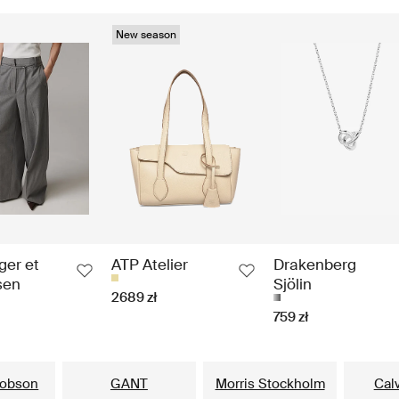
New season
ger et
ATP Atelier
Drakenberg
sen
Sjölin
2689 zł
759 zł
Nasze popularne marki dla niego
cobson
GANT
Morris Stockholm
Calv