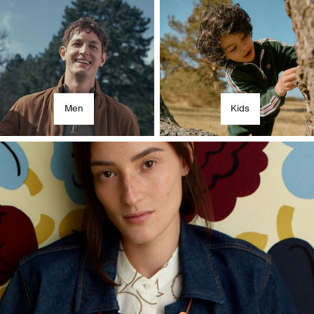
iscover the latest fr
Men
Kids