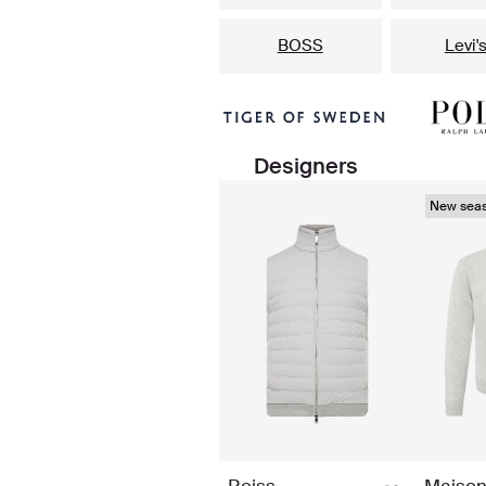
BOSS
Levi'
Designers
New sea
Reiss
Maison