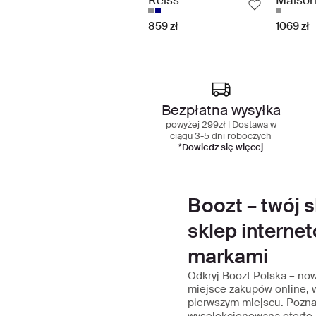
859 zł
1069 zł
Najleps
Bezpłatna wysyłka
powyżej 299zł | Dostawa w
ciągu 3-5 dni roboczych
*Dowiedz się więcej
Boozt – twój 
sklep interne
markami
Odkryj Boozt Polska – no
miejsce zakupów online, w
pierwszym miejscu. Pozna