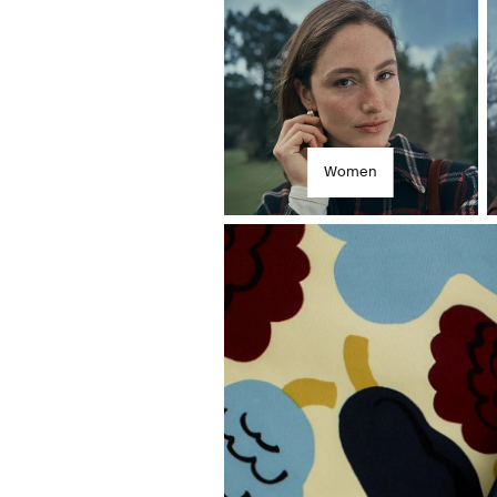
D
Women