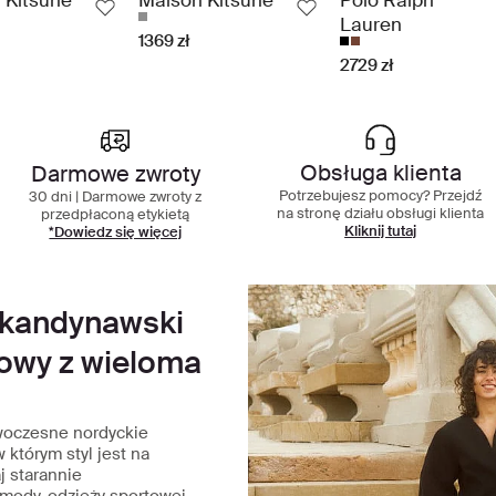
Lauren
1369 zł
2729 zł
ze w swojej klasie doświadczenie 
Obsługa klienta
Darmowe zwroty
Potrzebujesz pomocy? Przejdź
30 dni | Darmowe zwroty z
na stronę działu obsługi klienta
przedpłaconą etykietą
Kliknij tutaj
*Dowiedz się więcej
skandynawski
towy z wieloma
woczesne nordyckie
 którym styl jest na
j starannie