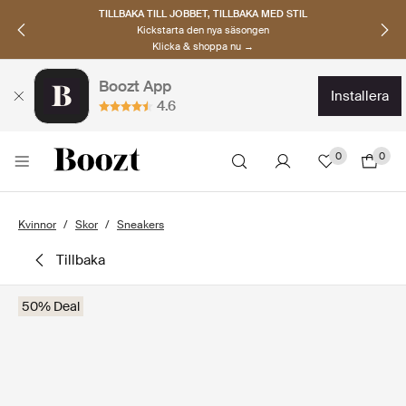
TILLBAKA TILL JOBBET, TILLBAKA MED STIL
Kickstarta den nya säsongen
Klicka & shoppa nu →
Boozt App
installera
4.6
0
0
Kvinnor
Skor
Sneakers
tillbaka
50% Deal