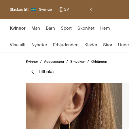
Skickas till:
Sverige
SV
Kvinnor
Män
Barn
Sport
Skönhet
Hem
Visa allt
Nyheter
Erbjudanden
Kläder
Skor
Unde
Kvinnor
Accessoarer
Smycken
Örhängen
tillbaka