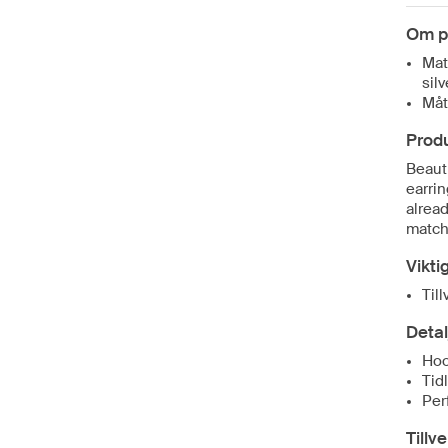
Om p
Mat
silv
Måt
Prod
Beaut
earrin
alread
match,
Vikti
Til
Detal
Ho
Tid
Per
Tillv