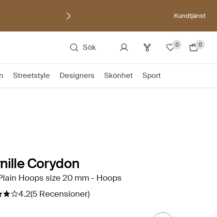
Kundtjänst
0
0
Sök
on
Streetstyle
Designers
Skönhet
Sport
nille Corydon
Plain Hoops size 20 mm - Hoops
4.2
(5 Recensioner)