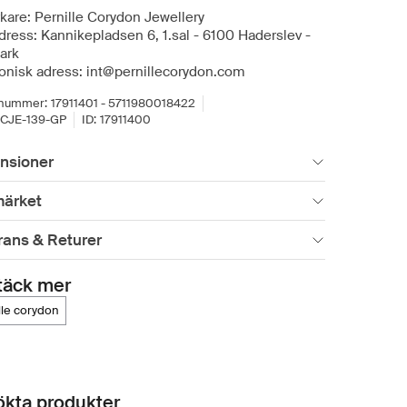
rkare: Pernille Corydon Jewellery
dress: Kannikepladsen 6, 1.sal - 6100 Haderslev -
ark
ronisk adress: int@pernillecorydon.com
lnummer:
17911401 - 5711980018422
CJE-139-GP
ID:
17911400
nsioner
ärket
rans & Returer
täck mer
ille corydon
kta produkter