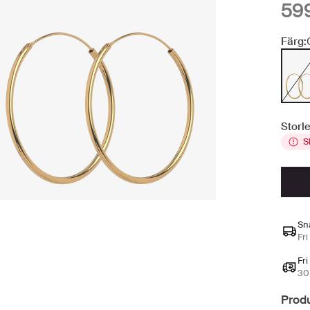
599
Färg:
Storle
S
Sn
Fri
Fri
30 
Prod