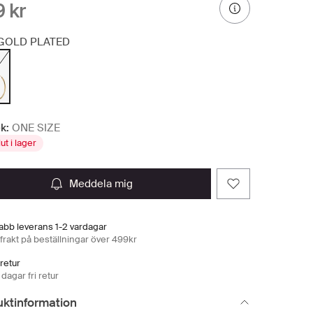
 kr
GOLD PLATED
k:
ONE SIZE
lut i lager
meddela mig
abb leverans 1-2 vardagar
 frakt på beställningar över 499kr
 retur
dagar fri retur
uktinformation