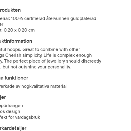
rodukten
erial: 100% certifierad återvunnen guldpläterad
er
t: 0,20 x 0,20 cm
uktinformation
iful hoops. Great to combine with other
gs.Cherish simplicity. Life is complex enough
y. The perfect piece of jewellery should discreetly
 but not outshine your personality.
ga funktioner
lverkade av högkvalitativa material
jer
opörhängen
lös design
fekt för vardagsbruk
erkardetaljer