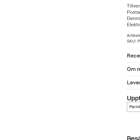
Tillve
Posta
Denm
Elekt
Artike
SKU:
P
Rece
Om m
Leve
Upp
pern
Besö