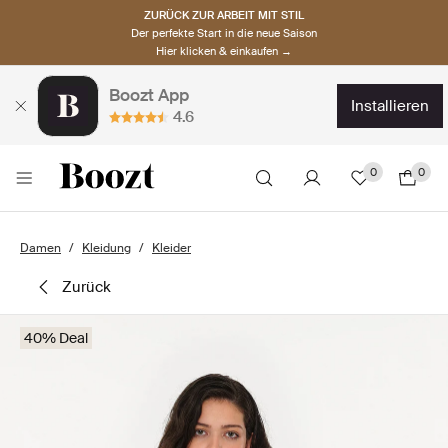
ZURÜCK ZUR ARBEIT MIT STIL
Der perfekte Start in die neue Saison
Hier klicken & einkaufen →
Boozt App
installieren
4.6
0
0
Damen
Kleidung
Kleider
zurück
40% Deal