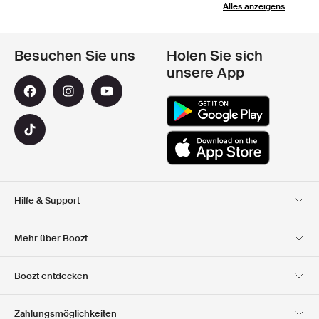
Alles anzeigens
Besuchen Sie uns
Holen Sie sich
unsere App
Hilfe & Support
Kundendienst
Lieferung
Mehr über Boozt
Rücksendungen
Bezahlung
Uber Uns
Offizieller Boozt
Boozt entdecken
Gutscheincode
Karriere
Firmeninformation
Geschenkgutscheine
Unsere apps
Zahlungsmöglichkeiten