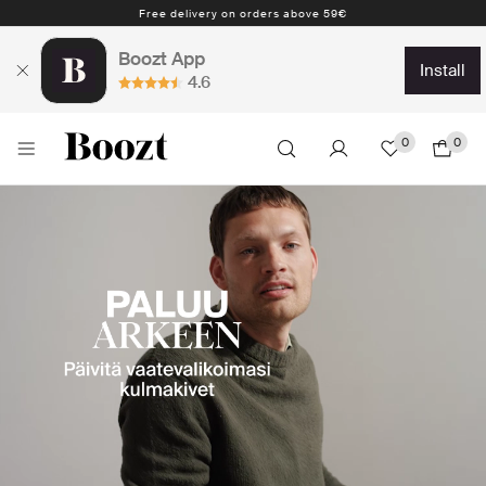
1-4 workdays
Boozt App
install
4.6
0
0