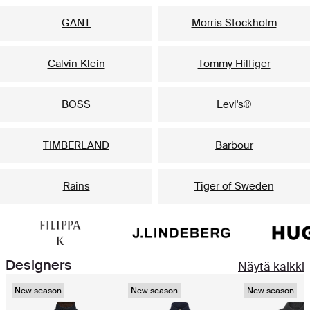
GANT
Morris Stockholm
Calvin Klein
Tommy Hilfiger
BOSS
Levi's®
TIMBERLAND
Barbour
Rains
Tiger of Sweden
Designers
Näytä kaikki
New season
New season
New season