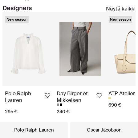
Designers
Näytä kaikki
New season
New season
Polo Ralph
Day Birger et
ATP Atelier
Lauren
Mikkelsen
690 €
295 €
240 €
Suosituimmat brändit miehille
Polo Ralph Lauren
Oscar Jacobson