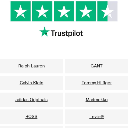
Suosituimmat brändit naisille
Ralph Lauren
GANT
Calvin Klein
Tommy Hilfiger
adidas Originals
Marimekko
BOSS
Levi's®