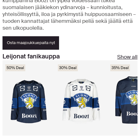
kumppanina Boozt on ylpeä voidessaan tukea
suomalaisen jääkiekon ydinarvoja – kunnioitusta,
yhteisöllisyyttä, iloa ja pyrkimystä huippuosaamiseen –
tuoden kannattajat lähemmäksi peliä sekä jäällä että
sen ulkopuolella.
Osta maajoukkuepaita nyt
Leijonat fanikauppa
Show all
50% Deal
30% Deal
35% Deal