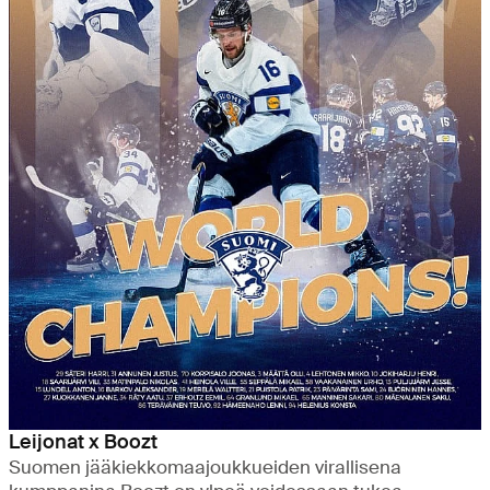
Leijonat x Boozt
Suomen jääkiekkomaajoukkueiden virallisena