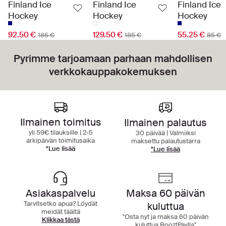
Finland Ice
Finland Ice
Finland Ice
Hockey
Hockey
Hockey
92.50 €
129.50 €
55.25 €
185 €
185 €
85 €
Pyrimme tarjoamaan parhaan mahdollisen
verkkokauppakokemuksen
Ilmainen toimitus
Ilmainen palautus
yli 59€ tilauksille | 2-5
30 päivää | Valmiiksi
arkipäivän toimitusaika
maksettu palautustarra
*Lue lisää
*Lue lisää
Asiakaspalvelu
Maksa 60 päivän
Tarvitsetko apua? Löydät
kuluttua
meidät täältä
"Osta nyt ja maksa 60 päivän
Klikkaa tästä
kuluttua BooztPaylla"