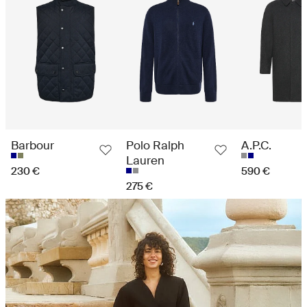
Barbour
Polo Ralph
A.P.C.
Lauren
230 €
590 €
275 €
Huippuluokan ostokokemus