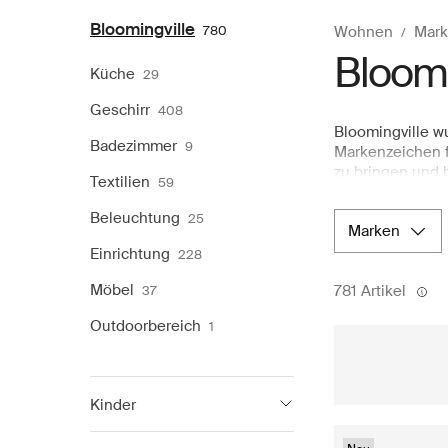
Bloomingville
780
Wohnen
Mark
Bloomi
Küche
29
Geschirr
408
Bloomingville w
Badezimmer
9
Markenzeichen fü
zu bringen und 
Textilien
59
gemütlich mache
Bloomingville e
Beleuchtung
25
marken
weltweit gemach
zeitlosen Klein
Einrichtung
228
Produkten für I
Möbel
781 Artikel
37
skandinavischen
Outdoorbereich
1
Kinder