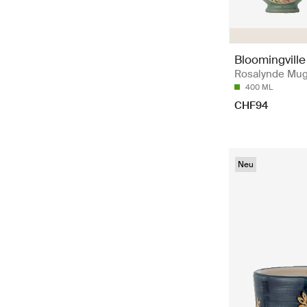
Bloomingville
Rosalynde Mug
400 ML
CHF94
Neu