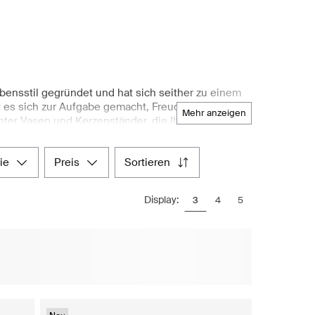
bensstil gegründet und hat sich seither zu einem
t es sich zur Aufgabe gemacht, Freude in den Alltag
mehr anzeigen
unter Vasen und Kerzenständer, die Ihre Wohnräume
Innenräume. Mit zahlreichen Kollektionen bietet
 zu einer beliebten Wahl für Einrichtungsliebhaber
ie
preis
sortieren
chönem Geschirr oder minimalistischen und
ältig zusammengestellte Auswahl an Bloomingville-
präsentiert Boozt.com das Beste aus dem
Display:
3
4
5
 Hause aus einkaufen zu können.