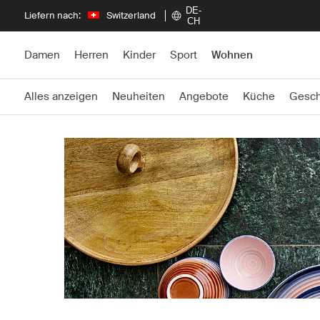
DE-
Liefern nach:
Switzerland
CH
Damen
Herren
Kinder
Sport
Wohnen
Alles anzeigen
Neuheiten
Angebote
Küche
Gesch