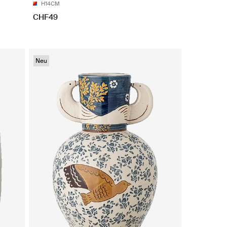
H14CM
CHF49
Neu