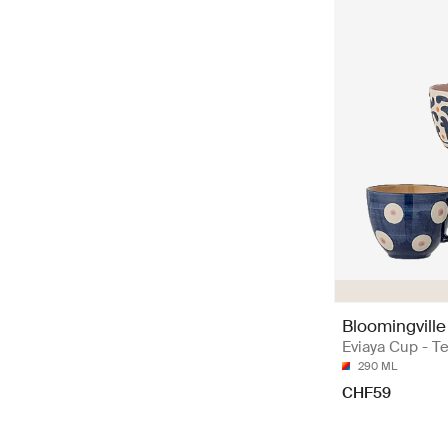
Bloomingville
Eviaya Cup - T
290 ML
CHF59