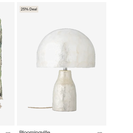
25% Deal
Bloomingville