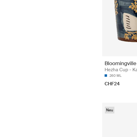
Bloomingville
Hezha Cup - K
260 ML
CHF24
Neu