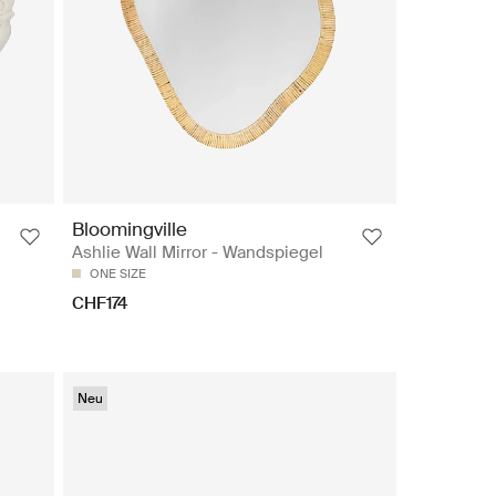
Bloomingville
Ashlie Wall Mirror - Wandspiegel
ONE SIZE
CHF174
Neu