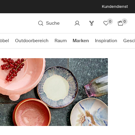
Kundendienst
0
0
Suche
öbel
Outdoorbereich
Raum
Marken
Inspiration
Gesc