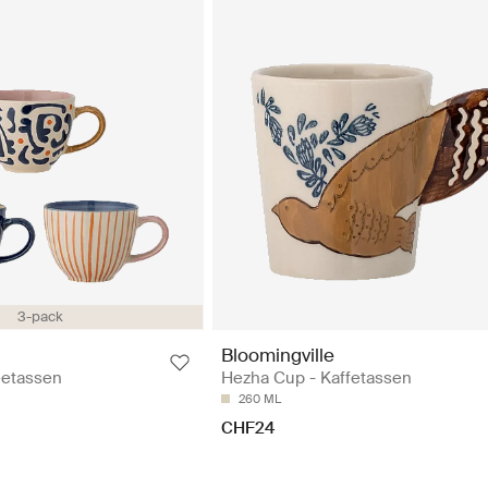
3-pack
Bloomingville
eetassen
Hezha Cup - Kaffetassen
260 ML
CHF24