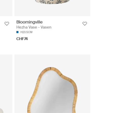
Bloomingville
Hezha Vase - Vasen
H23.5CM
CHF74