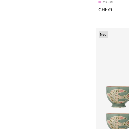
235 ML
CHF79
Neu