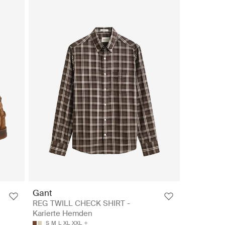
Gant
REG TWILL CHECK SHIRT -
Karierte Hemden
S
M
L
XL
XXL