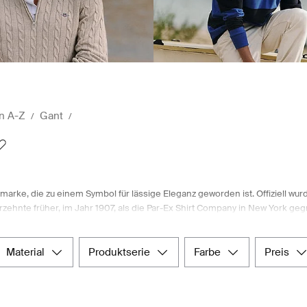
n A-Z
Gant
marke, die zu einem Symbol für lässige Eleganz geworden ist. Offiziell w
ehnte früher, im Jahr 1907, als die Par-Ex Shirt Company in New York gegr
t, darunter bahnbrechende Merkmale wie der Rückenkragenknopf, die Um
tbekleidungsprojekte der 1970er Jahre markieren entscheidende Moment
n von Gant alle Basics, von modischen Strickwaren, Hemden und Chinos 
material
produktserie
farbe
preis
fhaus, bietet eine große Auswahl an speziell zusammengestellten Kleid
aufen, haben Sie jederzeit und überall eine große Auswahl an aktueller 