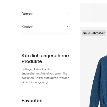
Damen
Gant
1 056
Kinder
Gant Footwear
184
Neue Jahreszeit
Gant
317
Kürzlich angesehene
Produkte
Es liegen keine kürzlich
angesehenen Artikel vor. Wenn Sie
beginnen Artikel aufzurufen, werden
diese hier angezeigt.
Favoriten