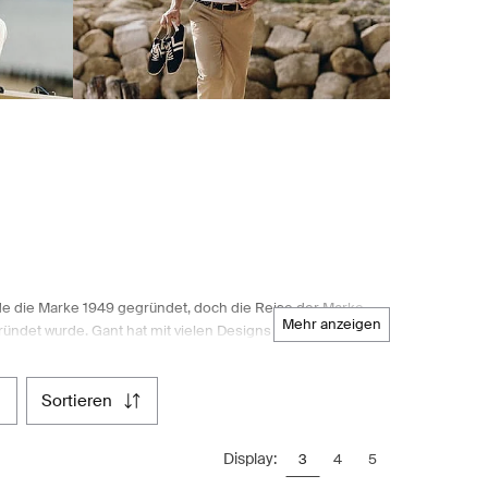
urde die Marke 1949 gegründet, doch die Reise der Marke
mehr anzeigen
ündet wurde. Gant hat mit vielen Designs auf sich
hängeschlaufe und die Kellerfalte. Das Yale Co-op-
e in der Entwicklung der Marke. Heute umfassen die
bis hin zu bequemem Schuhwerk. Boozt.com, das führende
sortieren
ungsstücken, darunter auch Gant-Herrenmodelle. Wenn Sie
Gant-Herrenbekleidung und Accessoires zur Verfügung.
Display:
3
4
5