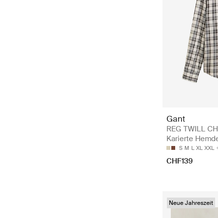
Gant
REG TWILL CH
Karierte Hemd
S
M
L
XL
XXL
CHF139
Neue Jahreszeit