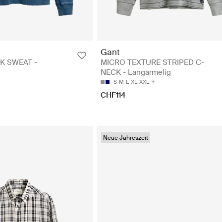
Gant
K SWEAT -
MICRO TEXTURE STRIPED C-
NECK - Langärmelig
S
M
L
XL
XXL
CHF114
Neue Jahreszeit