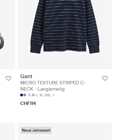
Gant
-
MICRO TEXTURE STRIPED C-
NECK - Langärmelig
S
M
L
XL
XXL
CHF114
Neue Jahreszeit