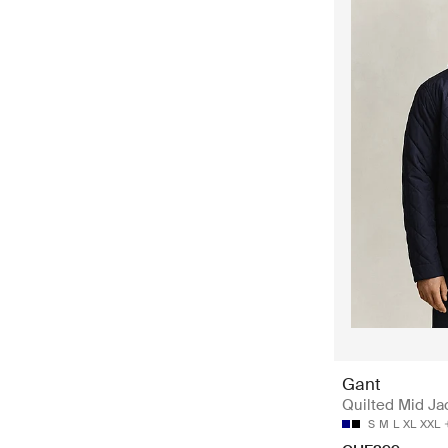
Gant
Quilted Mid Ja
S
M
L
XL
XXL