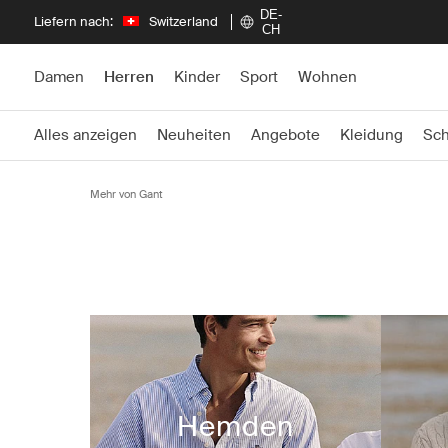
DE-
Liefern nach:
Switzerland
CH
Damen
Herren
Kinder
Sport
Wohnen
Alles anzeigen
Neuheiten
Angebote
Kleidung
Sc
Mehr von Gant
Hemden