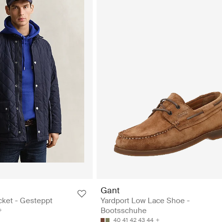
Gant
cket - Gesteppt
Yardport Low Lace Shoe -
Bootsschuhe
40
41
42
43
44