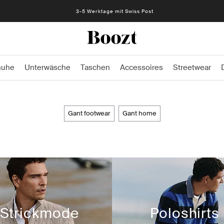
Kostenlose Rückgabe 30 Tage
huhe
Unterwäsche
Taschen
Accessoires
Streetwear
gant footwear
gant home
Strickmode
Poloshirts