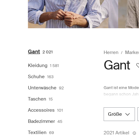
Gant
2 021
Herren
Marke
Gant
Kleidung
1 581
Schuhe
163
Unterwäsche
Gant ist eine Mode
92
begann schon Jahrz
Taschen
15
aufmerksam gemach
Hemd und die Spor
Accessoires
101
Herrenkollektione
größe
nordische Modekau
Badezimmer
45
bei Boozt.com eink
Textilien
2021 Artikel
69