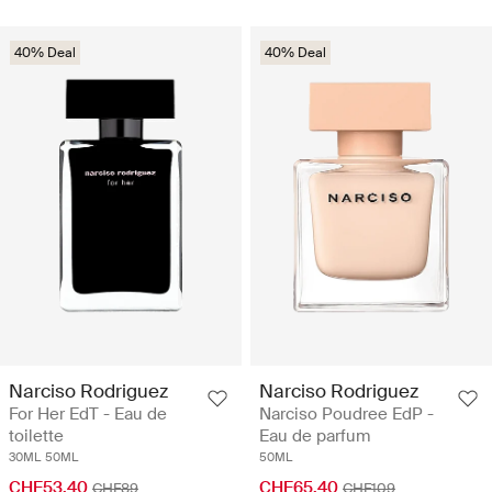
40% Deal
40% Deal
Narciso Rodriguez
Narciso Rodriguez
For Her EdT - Eau de
Narciso Poudree EdP -
toilette
Eau de parfum
30ML
50ML
50ML
CHF53.40
CHF65.40
CHF89
CHF109