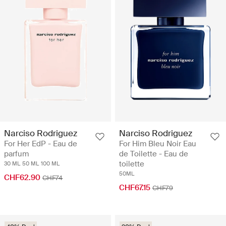
Narciso Rodriguez
Narciso Rodriguez
For Her EdP - Eau de
For Him Bleu Noir Eau
parfum
de Toilette - Eau de
toilette
30 ML
50 ML
100 ML
50ML
CHF62.90
CHF74
CHF67.15
CHF79