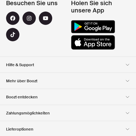
Besuchen Sie uns
Holen Sie sich
unsere App
Hilfe & Support
Kundendienst
Lieferung
Mehr über Boozt
Rücksendungen
Bezahlung
Uber Uns
Offizieller Boozt
Boozt entdecken
Gutscheincode
Karriere
Firmeninformation
Geschenkgutscheine
Unsere apps
Zahlungsmöglichkeiten
Investor Relations
Verantwortung
Club Boozt
Presse &
Boozt Outlet
Lieferoptionen
Auszeichnungen