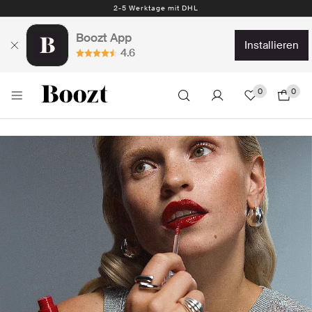
2-5 Werktage mit DHL
Boozt App
installieren
4.6
0
0