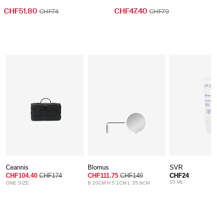
CHF51.80
CHF47.40
CHF74
CHF79
Ceannis
Blomus
SVR
CHF104.40
CHF174
CHF111.75
CHF149
CHF24
10 ML
ONE SIZE
B 20CM H 5.1CM L 35.6CM