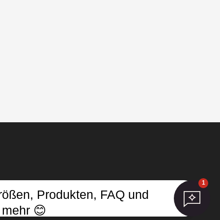
1
Größen, Produkten, FAQ und
ungen aktualisieren
 mehr 😊