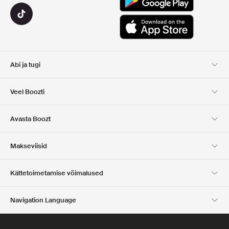
Abi ja tugi
Klienditugi
Kohaletoimetamine
Veel Boozti
Tagastamine
Maksmine
Meist
Ametlik kupongi leht
Avasta Boozt
Kinkekaardid
Meie rakendused
Karjäär
Ettevõtte info
Club Boozt
Makseviisid
Investorite suhted
Vastutus
Press ja auhinnad
Boozt Outlet
Kättetoimetamise võimalused
Navigation Language
Estonian
English