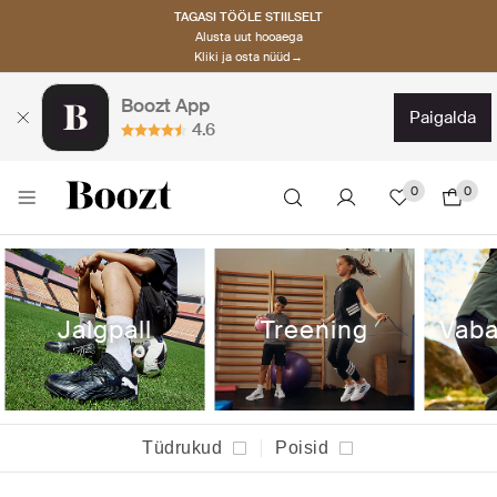
TAGASI TÖÖLE STIILSELT
Alusta uut hooaega
Kliki ja osta nüüd→
Boozt App
paigalda
4.6
0
0
Jalgpall
Treening
Vaba
Tüdrukud
Poisid