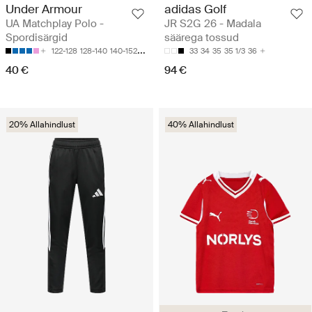
Under Armour
adidas Golf
UA Matchplay Polo -
JR S2G 26 - Madala
Spordisärgid
säärega tossud
122-128
128-140
140-152
152-158
158-170
33
34
35
35 1/3
36
40 €
94 €
20% Allahindlust
40% Allahindlust