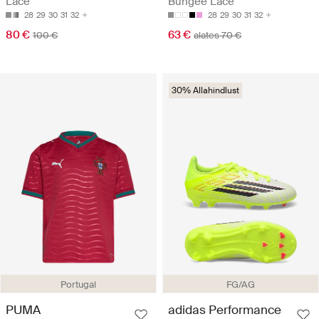
Lace
Bungee Lace
28
29
30
31
32
28
29
30
31
32
80 €
63 €
100 €
alates 70 €
30% Allahindlust
Portugal
FG/AG
PUMA
adidas Performance