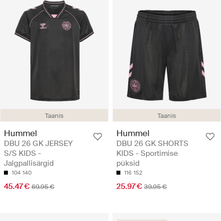
Taanis
Taanis
Hummel
Hummel
DBU 26 GK JERSEY
DBU 26 GK SHORTS
S/S KIDS -
KIDS - Sportimise
Jalgpallisärgid
püksid
104
140
116
152
45.47 €
25.97 €
69.95 €
39.95 €