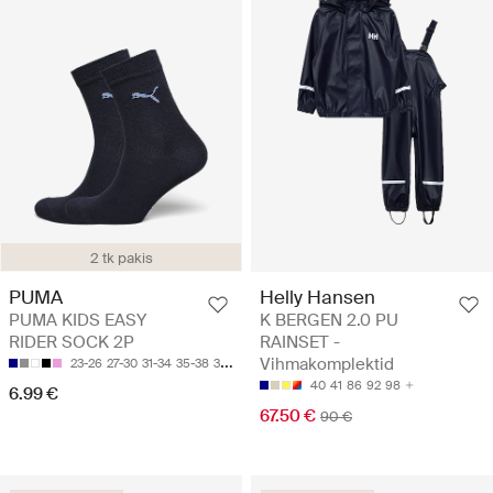
2 tk pakis
Helly Hansen
PUMA
K BERGEN 2.0 PU
PUMA KIDS EASY
RAINSET -
RIDER SOCK 2P
Vihmakomplektid
23-26
27-30
31-34
35-38
39-42
40
41
86
92
98
6.99 €
67.50 €
90 €