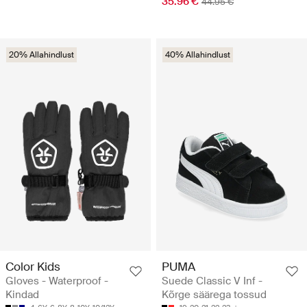
35.96 €
44.95 €
20% Allahindlust
40% Allahindlust
Color Kids
PUMA
Gloves - Waterproof -
Suede Classic V Inf -
Kindad
Kõrge säärega tossud