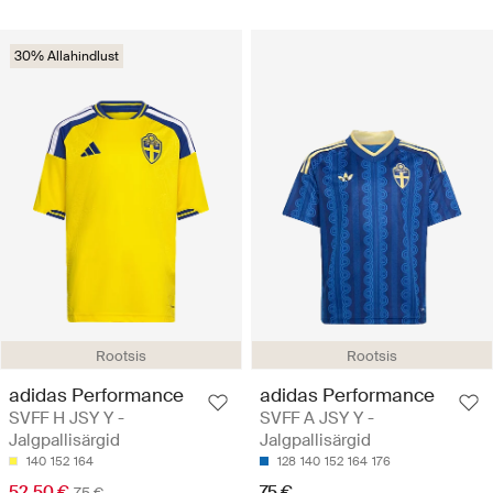
30% Allahindlust
Rootsis
Rootsis
adidas Performance
adidas Performance
SVFF H JSY Y -
SVFF A JSY Y -
Jalgpallisärgid
Jalgpallisärgid
140
152
164
128
140
152
164
176
52.50 €
75 €
75 €