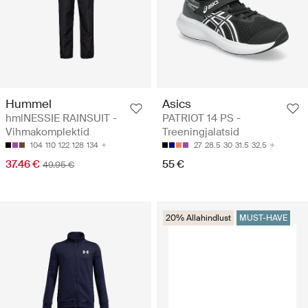
Hummel
Asics
hmlNESSIE RAINSUIT -
PATRIOT 14 PS -
Vihmakomplektid
Treeningjalatsid
104
110
122
128
134
27
28.5
30
31.5
32.5
37.46 €
55 €
49.95 €
20% Allahindlust
MUST-HAVE