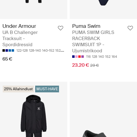
Under Armour
Puma Swim
UA B Challenger
PUMA SWIM GIRLS
Tracksuit -
RACERBACK
Spordidressid
SWIMSUIT 1P -
Ujumistrikood
122-128
128-140
140-152
152-158
158-170
116
128
140
152
164
65 €
23.20 €
29 €
25% Allahindlust
MUST-HAVE