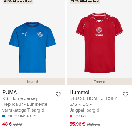
40% Allahindlust
20% Allahindlust
Island
Taanis
PUMA
Hummel
KSI Home Jersey
DBU 26 HOME JERSEY
Replica Jr - Lühikeste
S/S KIDS -
varrukatega T-särgid
Jalgpallisärgid
128
140
152
164
176
140
164
48 €
55.96 €
80 €
69.95 €