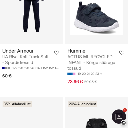
Under Armour
Hummel
UA Rival Knit Track Suit
ACTUS ML RECYCLED
- Spordidressid
INFANT - Kõrge säärega
tossud
122-128
128-140
140-152
152-158
158-170
19
20
21
22
23
60 €
23.96 €
29.95 €
35% Allahindlust
20% Allahindlust
1
−