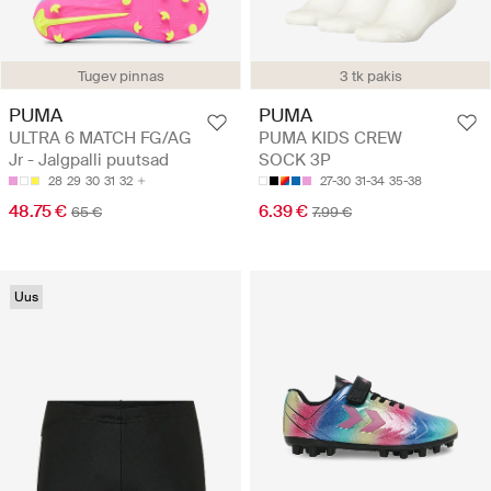
Tugev pinnas
3 tk pakis
PUMA
PUMA
ULTRA 6 MATCH FG/AG
PUMA KIDS CREW
Jr - Jalgpalli puutsad
SOCK 3P
28
29
30
31
32
27-30
31-34
35-38
48.75 €
6.39 €
65 €
7.99 €
Uus