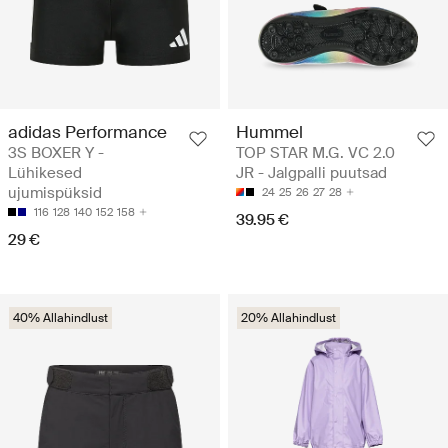
adidas Performance
Hummel
3S BOXER Y -
TOP STAR M.G. VC 2.0
Lühikesed
JR - Jalgpalli puutsad
ujumispüksid
24
25
26
27
28
116
128
140
152
158
39.95 €
29 €
40% Allahindlust
20% Allahindlust