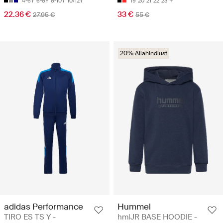
4-6Y
6-8Y
8-10Y
10/12Y
19
20
21
22
23
22.36 €
33 €
27.95 €
55 €
20% Allahindlust
adidas Performance
Hummel
TIRO ES TS Y -
hmlJR BASE HOODIE -