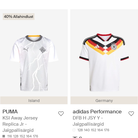
40% Allahindlust
Island
Germany
PUMA
adidas Performance
KSI Away Jersey
DFB H JSY Y -
Replica Jr -
Jalgpallisärgid
Jalgpallisärgid
128
140
152
164
176
116
128
152
164
176