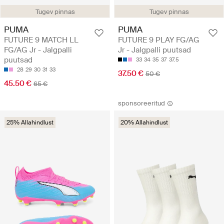
Tugev pinnas
Tugev pinnas
PUMA
PUMA
FUTURE 9 MATCH LL
FUTURE 9 PLAY FG/AG
FG/AG Jr - Jalgpalli
Jr - Jalgpalli puutsad
puutsad
33
34
35
37
37.5
28
29
30
31
33
37.50 €
50 €
45.50 €
65 €
sponsoreeritud
25% Allahindlust
20% Allahindlust