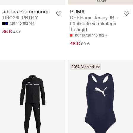
Taanis
adidas Performance
PUMA
TIRO26L PNTR Y
DHF Home Jersey JR -
Lühikeste varrukatega
128
140
152
164
T-särgid
36 €
45 €
110
116
128
140
152
48 €
80 €
20% Allahindlust