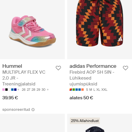
Hummel
adidas Performance
MULTIPLAY FLEX VC
Firebird AOP SH 5IN -
2.0 JR -
Lühikesed
Treeningjalatsid
ujumispüksid
26
27
28
29
30
S
M
L
XL
XXL
39.95 €
alates 50 €
sponsoreeritud
25% Allahindlust