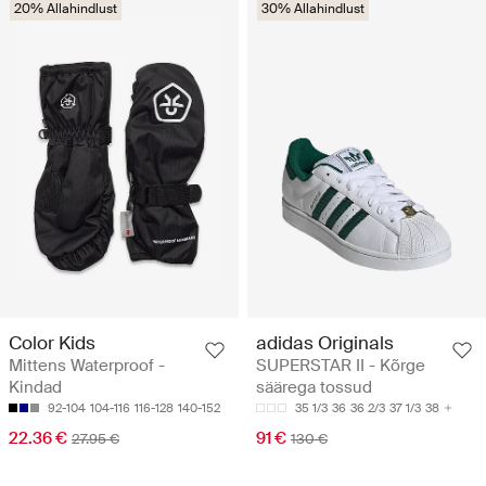
20% Allahindlust
30% Allahindlust
Color Kids
adidas Originals
Mittens Waterproof -
SUPERSTAR II - Kõrge
Kindad
säärega tossud
92-104
104-116
116-128
140-152
35 1/3
36
36 2/3
37 1/3
38
22.36 €
91 €
27.95 €
130 €