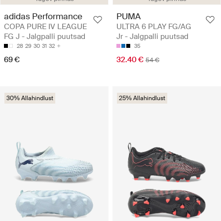
adidas Performance
PUMA
COPA PURE IV LEAGUE
ULTRA 6 PLAY FG/AG
FG J - Jalgpalli puutsad
Jr - Jalgpalli puutsad
28
29
30
31
32
35
69 €
32.40 €
54 €
30% Allahindlust
25% Allahindlust