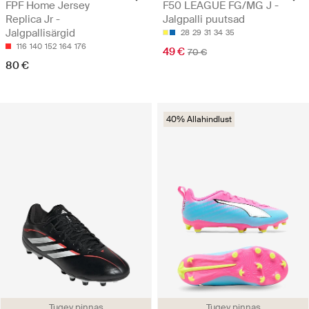
FPF Home Jersey
F50 LEAGUE FG/MG J -
Replica Jr -
Jalgpalli puutsad
Jalgpallisärgid
28
29
31
34
35
116
140
152
164
176
49 €
70 €
80 €
40% Allahindlust
Tugev pinnas
Tugev pinnas