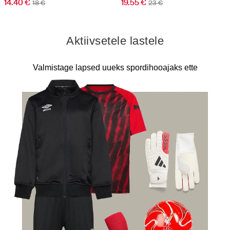
14.40 €
19.55 €
18 €
23 €
Aktiivsetele lastele
Valmistage lapsed uueks spordihooajaks ette