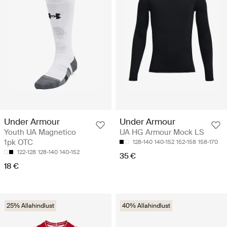
Under Armour
Under Armour
Youth UA Magnetico
UA HG Armour Mock LS
1pk OTC
128-140
140-152
152-158
158-170
122-128
128-140
140-152
35 €
18 €
25% Allahindlust
40% Allahindlust