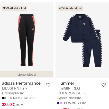
35% Allahindlust
20% Allahindlust
Lionel Messi
adidas Performance
Hummel
MESSI PNT Y -
hmlMINI REG
Dressipüksid
CHEVRON SET -
Spordidressid
116
128
140
152
164
86
92
98
104
110
32.50 €
50 €