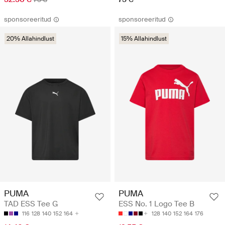
sponsoreeritud
sponsoreeritud
20% Allahindlust
15% Allahindlust
PUMA
PUMA
TAD ESS Tee G
ESS No. 1 Logo Tee B
116
128
140
152
164
128
140
152
164
176