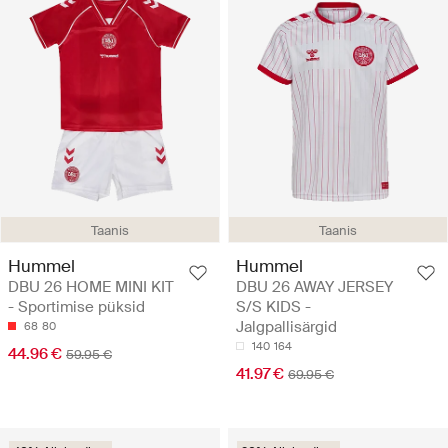
Taanis
Taanis
Hummel
Hummel
DBU 26 HOME MINI KIT
DBU 26 AWAY JERSEY
- Sportimise püksid
S/S KIDS -
Jalgpallisärgid
68
80
140
164
44.96 €
59.95 €
41.97 €
69.95 €