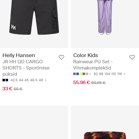
Helly Hansen
Color Kids
JR HH QD CARGO
Rainwear PU Set -
SHORTS - Sportimise
Vihmakomplektid
püksid
92
98
104
110
116
42.5
44
45
46.5
48
55.96 €
69.95 €
33 €
55 €