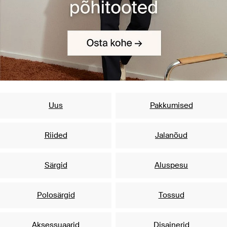
Uus
Pakkumised
Riided
Jalanõud
Särgid
Aluspesu
Polosärgid
Tossud
Aksessuaarid
Disainerid