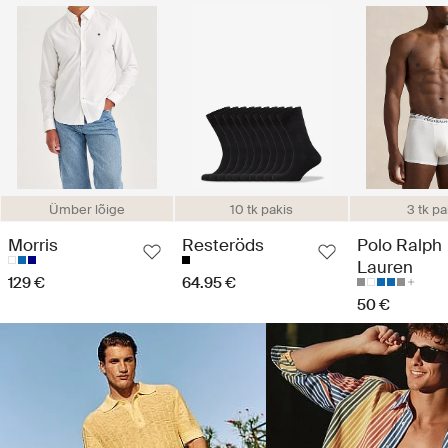
Ümber lõige
10 tk pakis
3 tk pa
Morris
Resteröds
Polo Ralph
Lauren
129 €
64.95 €
50 €