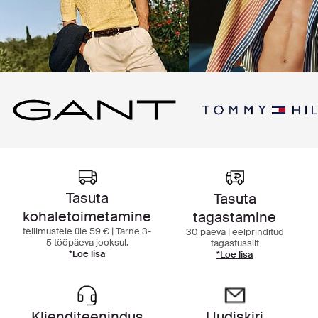
Tasuta
Tasuta
kohaletoimetamine
tagastamine
tellimustele üle 59 € | Tarne 3-
30 päeva | eelprinditud
5 tööpäeva jooksul.
tagastussilt
*Loe lisa
*Loe lisa
Klienditeenindus
Uudiskiri