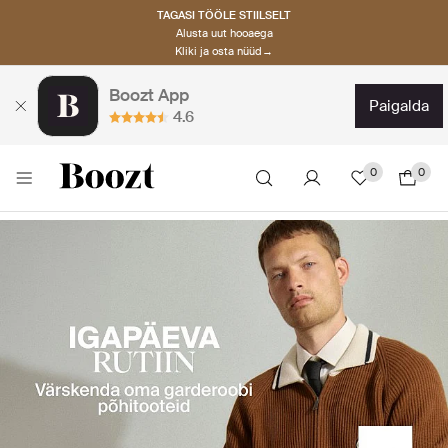
TAGASI TÖÖLE STIILSELT
Alusta uut hooaega
Kliki ja osta nüüd→
Boozt App
paigalda
4.6
0
0