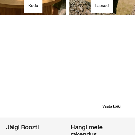
Kodu
Lapsed
Vaata kõiki
Jälgi Boozti
Hangi meie
rakendus