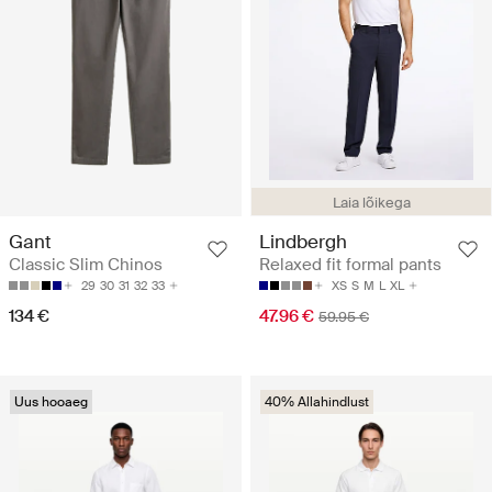
Laia lõikega
Gant
Lindbergh
Classic Slim Chinos
Relaxed fit formal pants
29
30
31
32
33
XS
S
M
L
XL
134 €
47.96 €
59.95 €
Uus hooaeg
40% Allahindlust