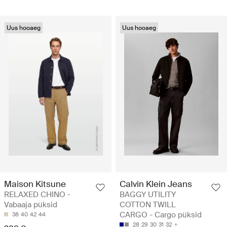
Uus hooaeg
Uus hooaeg
Maison Kitsune
Calvin Klein Jeans
RELAXED CHINO -
BAGGY UTILITY
Vabaaja püksid
COTTON TWILL
CARGO - Cargo püksid
38
40
42
44
28
29
30
31
32