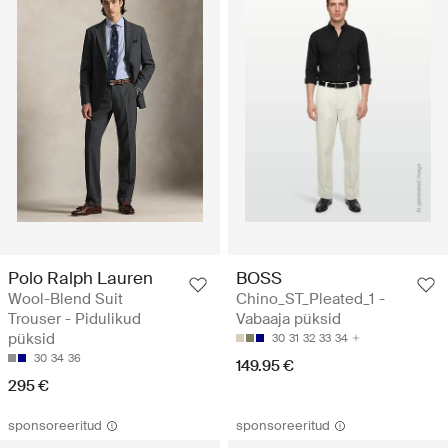
Polo Ralph Lauren
BOSS
Wool-Blend Suit
Chino_ST_Pleated_1 -
Trouser - Pidulikud
Vabaaja püksid
püksid
30
31
32
33
34
30
34
36
149.95 €
295 €
sponsoreeritud
sponsoreeritud