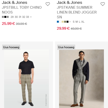
Jack & Jones
Jack & Jones
JPSTBILL TOBY CHINO
JPSTKANE SUMMER
NOOS
LINEN BLEND JOGGER
SN
29
30
31
32
33
S
M
L
XL
25.99 €
39.99 €
29.99 €
49.99 €
Uus hooaeg
Uus hooaeg