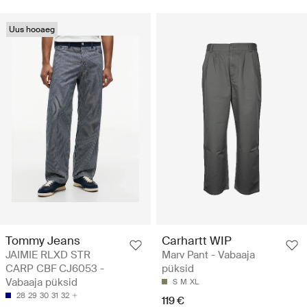
Uus hooaeg
Tommy Jeans
Carhartt WIP
JAIMIE RLXD STR
Marv Pant - Vabaaja
CARP CBF CJ6053 -
püksid
Vabaaja püksid
S
M
XL
28
29
30
31
32
119 €