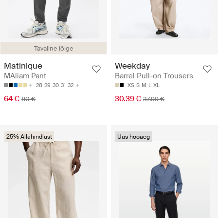
Tavaline lõige
Matinique
Weekday
MAliam Pant
Barrel Pull-on Trousers
28
29
30
31
32
XS
S
M
L
XL
64 €
30.39 €
80 €
37.99 €
25% Allahindlust
Uus hooaeg