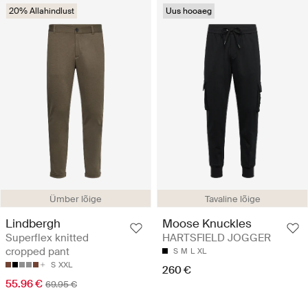
20% Allahindlust
Uus hooaeg
Ümber lõige
Tavaline lõige
Lindbergh
Moose Knuckles
Superflex knitted
HARTSFIELD JOGGER
cropped pant
S
M
L
XL
S
XXL
260 €
55.96 €
69.95 €