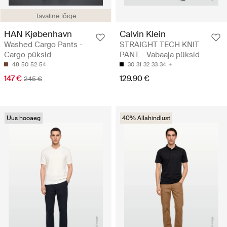
Tavaline lõige
HAN Kjøbenhavn
Calvin Klein
Washed Cargo Pants -
STRAIGHT TECH KNIT
Cargo püksid
PANT - Vabaaja püksid
48
50
52
54
30
31
32
33
34
147 €
129.90 €
245 €
Uus hooaeg
40% Allahindlust