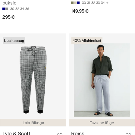
püksid
30
31
32
33
34
30
32
34
36
149.95 €
295 €
Uus hooaeg
40% Allahindlust
Laia lõikega
Tavaline lõige
Lyle & Scott
Reiss