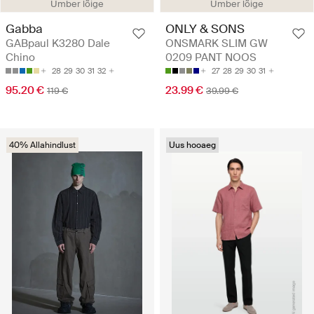
Ümber lõige
Ümber lõige
Gabba
ONLY & SONS
GABpaul K3280 Dale
ONSMARK SLIM GW
Chino
0209 PANT NOOS
28
29
30
31
32
27
28
29
30
31
95.20 €
23.99 €
119 €
39.99 €
40% Allahindlust
Uus hooaeg