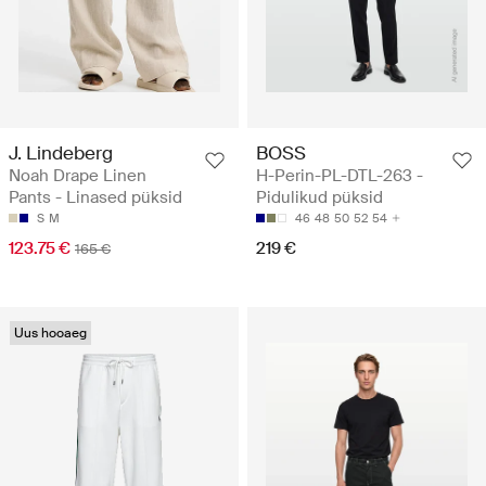
J. Lindeberg
BOSS
Noah Drape Linen
H-Perin-PL-DTL-263 -
Pants - Linased püksid
Pidulikud püksid
S
M
46
48
50
52
54
123.75 €
219 €
165 €
Uus hooaeg