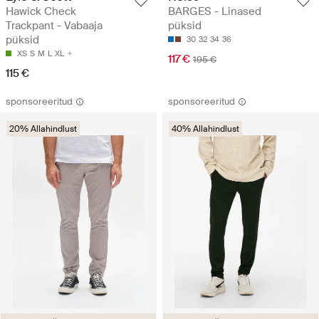
Hawick Check
BARGES - Linased
Trackpant - Vabaaja
püksid
püksid
30
32
34
36
XS
S
M
L
XL
117 €
195 €
115 €
sponsoreeritud
sponsoreeritud
20% Allahindlust
40% Allahindlust