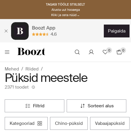
TAGASI TÖÖLE STIILSELT
Alusta uut hooaega
Kliki ja osta nüüd→
Boozt App
paigalda
4.6
0
0
Mehed
Riided
Püksid meestele
2371 toodet
filtrid
sorteeri alus
kategooriad
chino-püksid
vabaajapüksid