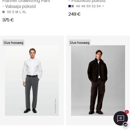
Flannel Drawstring Pant
- Pidulikud püksid
- Vabaaja püksid
46
48
50
52
54
XS
S
M
L
XL
249 €
375 €
Uus hooaeg
Uus hooaeg
1
−