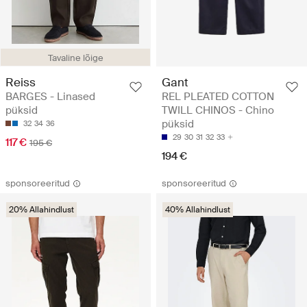
Tavaline lõige
Reiss
Gant
BARGES - Linased
REL PLEATED COTTON
püksid
TWILL CHINOS - Chino
püksid
32
34
36
29
30
31
32
33
117 €
195 €
194 €
sponsoreeritud
sponsoreeritud
20% Allahindlust
40% Allahindlust