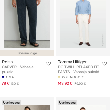
Tavaline lõige
Reiss
Tommy Hilfiger
CARVER - Vabaaja
DC TWILL RELAXED FIT
püksid
PANTS - Vabaaja püksid
S
M
L
30
31
32
33
34
78 €
143.92 €
130 €
179.90 €
Uus hooaeg
Uus hooaeg