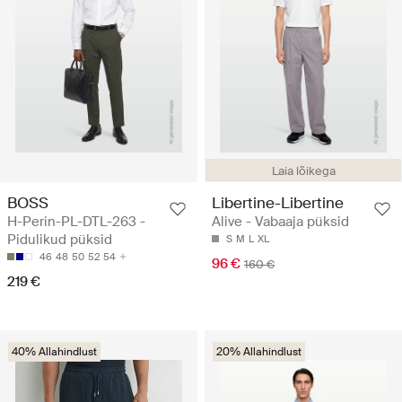
Laia lõikega
BOSS
Libertine-Libertine
H-Perin-PL-DTL-263 -
Alive - Vabaaja püksid
Pidulikud püksid
S
M
L
XL
46
48
50
52
54
96 €
160 €
219 €
40% Allahindlust
20% Allahindlust