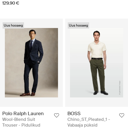
129.90 €
Uus hooaeg
Uus hooaeg
Polo Ralph Lauren
BOSS
Wool-Blend Suit
Chino_ST_Pleated_1 -
Trouser - Pidulikud
Vabaaja püksid