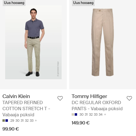
Uus hooaeg
Uus hooaeg
Calvin Klein
Tommy Hilfiger
TAPERED REFINED
DC REGULAR OXFORD
COTTON STRETCH T -
PANTS - Vabaaja püksid
Vabaaja püksid
30
31
32
33
34
29
30
31
32
33
149.90 €
99.90 €