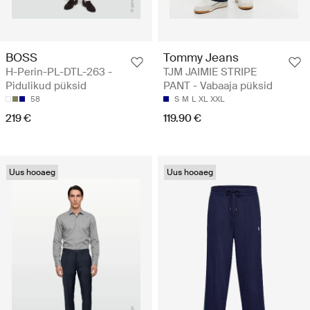
BOSS
Tommy Jeans
H-Perin-PL-DTL-263 -
TJM JAIMIE STRIPE
Pidulikud püksid
PANT - Vabaaja püksid
58
S
M
L
XL
XXL
219 €
119.90 €
Uus hooaeg
Uus hooaeg