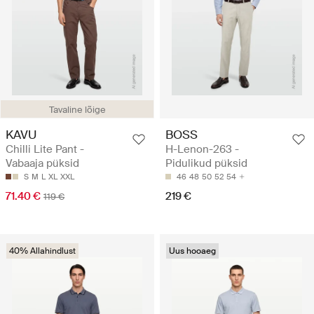
Tavaline lõige
KAVU
BOSS
Chilli Lite Pant -
H-Lenon-263 -
Vabaaja püksid
Pidulikud püksid
S
M
L
XL
XXL
46
48
50
52
54
71.40 €
219 €
119 €
40% Allahindlust
Uus hooaeg