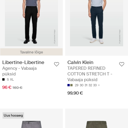
Tavaline lõige
Libertine-Libertine
Calvin Klein
Agency - Vabaaja
TAPERED REFINED
püksid
COTTON STRETCH T -
Vabaaja püksid
S
XL
29
30
31
32
33
96 €
160 €
99.90 €
Uus hooaeg