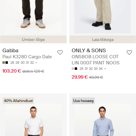
Ümber lõige
Laia lõikega
Gabba
ONLY & SONS
Paul K3280 Cargo Dale
ONSBOB LOOSE COT
LIN 0007 PANT NOOS
28
29
30
31
32
29
31
32
33
34
103.20 €
alates 129 €
29.99 €
49.99 €
40% Allahindlust
Uus hooaeg