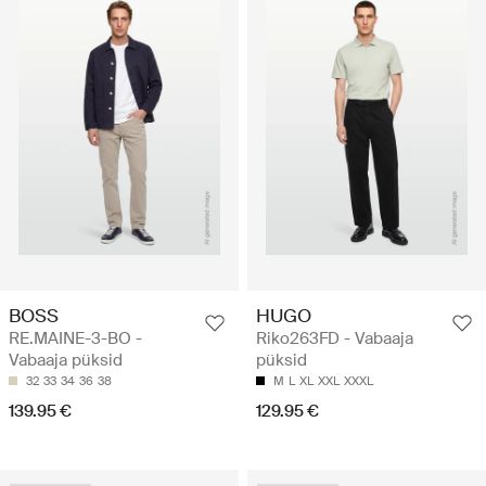
BOSS
HUGO
RE.MAINE-3-BO -
Riko263FD - Vabaaja
Vabaaja püksid
püksid
32
33
34
36
38
M
L
XL
XXL
XXXL
139.95 €
129.95 €