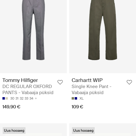
Tommy Hilfiger
Carhartt WIP
DC REGULAR OXFORD
Single Knee Pant -
PANTS - Vabaaja püksid
Vabaaja püksid
30
31
32
33
34
XL
149.90 €
109 €
Uus hooaeg
Uus hooaeg