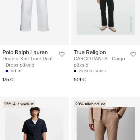
Polo Ralph Lauren
True Religion
Double-Knit Track Pant
CARGO PANTS - Cargo
- Dressipüksid
püksid
M
L
XL
28
29
30
31
32
175 €
104 €
25% Allahindlust
20% Allahindlust