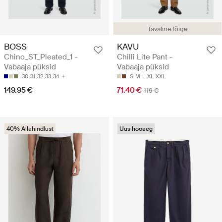
Tavaline lõige
BOSS
KAVU
Chino_ST_Pleated_1 -
Chilli Lite Pant -
Vabaaja püksid
Vabaaja püksid
30
31
32
33
34
S
M
L
XL
XXL
149.95 €
71.40 €
119 €
40% Allahindlust
Uus hooaeg