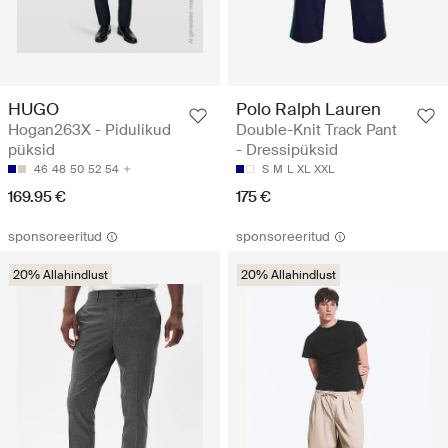
HUGO
Polo Ralph Lauren
Hogan263X - Pidulikud
Double-Knit Track Pant
püksid
- Dressipüksid
46
48
50
52
54
S
M
L
XL
XXL
169.95 €
175 €
sponsoreeritud
sponsoreeritud
20% Allahindlust
20% Allahindlust