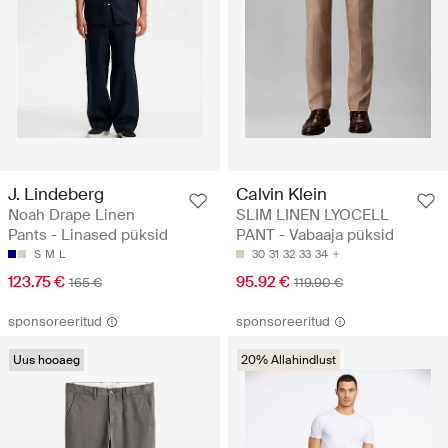
J. Lindeberg
Calvin Klein
Noah Drape Linen
SLIM LINEN LYOCELL
Pants - Linased püksid
PANT - Vabaaja püksid
S
M
L
30
31
32
33
34
123.75 €
95.92 €
165 €
119.90 €
sponsoreeritud
sponsoreeritud
Uus hooaeg
20% Allahindlust