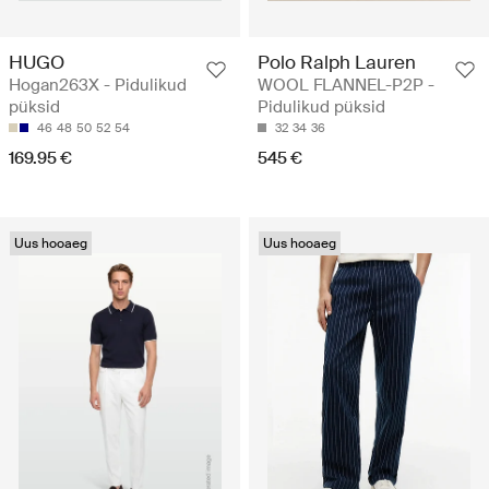
HUGO
Polo Ralph Lauren
Hogan263X - Pidulikud
WOOL FLANNEL-P2P -
püksid
Pidulikud püksid
46
48
50
52
54
32
34
36
169.95 €
545 €
Uus hooaeg
Uus hooaeg