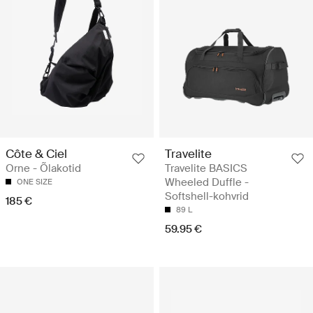
Côte & Ciel
Travelite
Orne - Õlakotid
Travelite BASICS
Wheeled Duffle -
ONE SIZE
Softshell-kohvrid
185 €
89 L
59.95 €