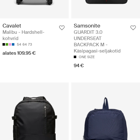
Cavalet
Samsonite
Malibu - Hardshell-
GUARDIT 3.0
kohvrid
UNDERSEAT
BACKPACK M -
54
64
73
Käsipagasi-seljakotid
alates 109.95 €
ONE SIZE
94 €