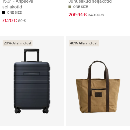
15.6" - Äripäeva
Juhuslikud seljakotid
seljakotid
ONE SIZE
ONE SIZE
209.94 €
349.90 €
71.20 €
89 €
20% Allahindlust
40% Allahindlust