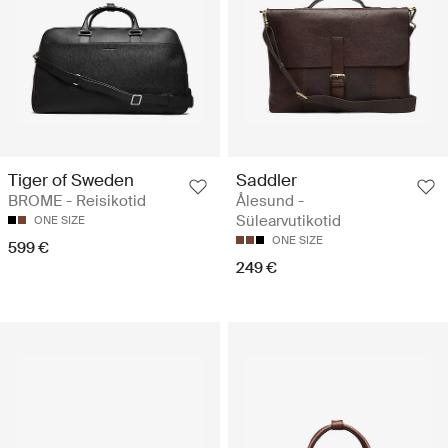
Tiger of Sweden
Saddler
BROME - Reisikotid
Ålesund -
Sülearvutikotid
ONE SIZE
ONE SIZE
599 €
249 €