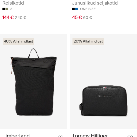
Reisikotid
Juhuslikud seljakotid
31
ONE SIZE
144 €
45 €
240 €
60 €
40% Allahindlust
20% Allahindlust
Timberland
Tommy Hilfiger