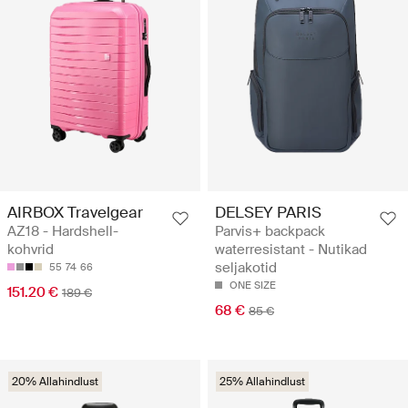
AIRBOX Travelgear
DELSEY PARIS
AZ18 - Hardshell-
Parvis+ backpack
kohvrid
waterresistant - Nutikad
seljakotid
55
74
66
ONE SIZE
151.20 €
189 €
68 €
85 €
20% Allahindlust
25% Allahindlust