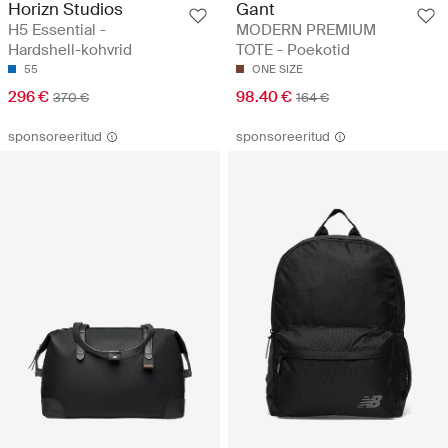
Horizn Studios
Gant
H5 Essential -
MODERN PREMIUM
Hardshell-kohvrid
TOTE - Poekotid
55
ONE SIZE
296 €
98.40 €
370 €
164 €
sponsoreeritud
sponsoreeritud