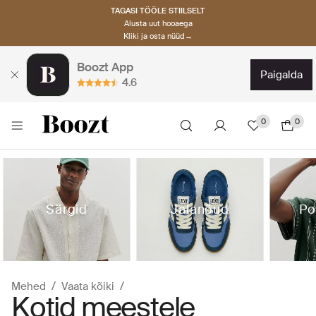
TAGASI TÖÖLE STIILSELT
Alusta uut hooaega
Kliki ja osta nüüd→
Boozt App
paigalda
4.6
0
0
Särgid
Jalanõud
Po
Mehed
Vaata kõiki
Kotid meestele