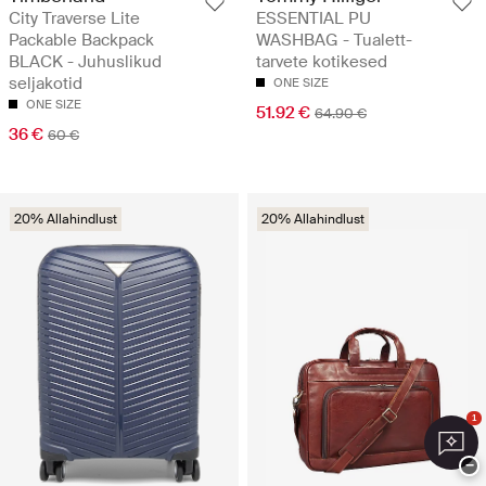
City Traverse Lite
ESSENTIAL PU
Packable Backpack
WASHBAG - Tualett-
BLACK - Juhuslikud
tarvete kotikesed
seljakotid
ONE SIZE
ONE SIZE
51.92 €
64.90 €
36 €
60 €
20% Allahindlust
20% Allahindlust
1
−