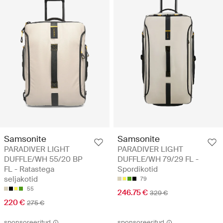
Samsonite
Samsonite
PARADIVER LIGHT
PARADIVER LIGHT
DUFFLE/WH 55/20 BP
DUFFLE/WH 79/29 FL -
FL - Ratastega
Spordikotid
seljakotid
79
55
246.75 €
329 €
220 €
275 €
sponsoreeritud
sponsoreeritud