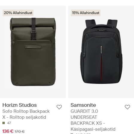
20% Allahindlust
15% Allahindlust
Horizn Studios
Samsonite
Sofo Rolltop Backpack
GUARDIT 3.0
X - Rolltop seljakotid
UNDERSEAT
BACKPACK XS -
47
Käsipagasi-seljakotid
136 €
170 €