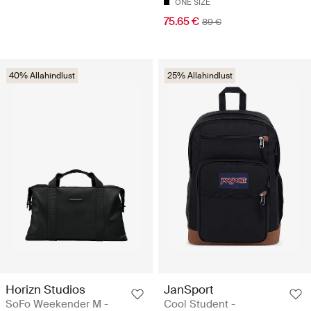
ONE SIZE
75.65 €
89 €
40% Allahindlust
25% Allahindlust
Horizn Studios
JanSport
SoFo Weekender M -
Cool Student -