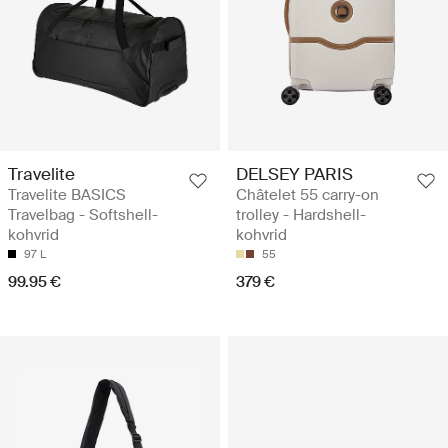
Travelite
DELSEY PARIS
Travelite BASICS
Châtelet 55 carry-on
Travelbag - Softshell-
trolley - Hardshell-
kohvrid
kohvrid
97 L
55
99.95 €
379 €