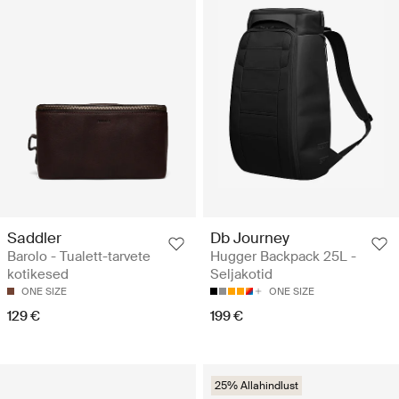
Saddler
Db Journey
Barolo - Tualett-tarvete
Hugger Backpack 25L -
kotikesed
Seljakotid
ONE SIZE
ONE SIZE
129 €
199 €
25% Allahindlust