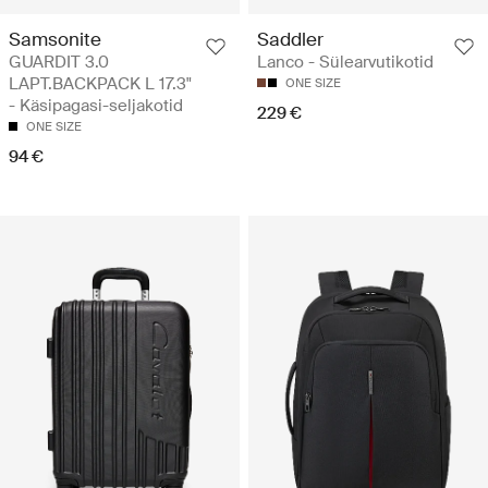
Samsonite
Saddler
GUARDIT 3.0
Lanco - Sülearvutikotid
LAPT.BACKPACK L 17.3"
ONE SIZE
- Käsipagasi-seljakotid
229 €
ONE SIZE
94 €