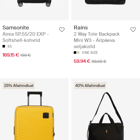
Samsonite
Rains
Airea SP.55/20 EXP -
2 Way Tote Backpack
Softshell-kohvrid
Mini W3 - Äripäeva
seljakotid
55
ONE SIZE
169.15 €
199 €
59.94 €
99.90 €
25% Allahindlust
40% Allahindlust