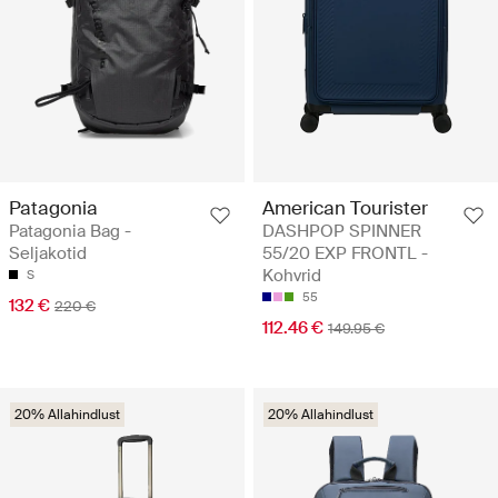
Patagonia
American Tourister
Patagonia Bag -
DASHPOP SPINNER
Seljakotid
55/20 EXP FRONTL -
Kohvrid
S
55
132 €
220 €
112.46 €
149.95 €
20% Allahindlust
20% Allahindlust