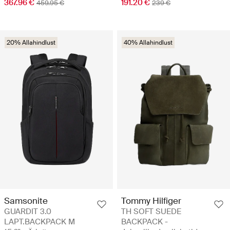
367.96 €
191.20 €
459.95 €
239 €
20% Allahindlust
40% Allahindlust
Samsonite
Tommy Hilfiger
GUARDIT 3.0
TH SOFT SUEDE
LAPT.BACKPACK M
BACKPACK -