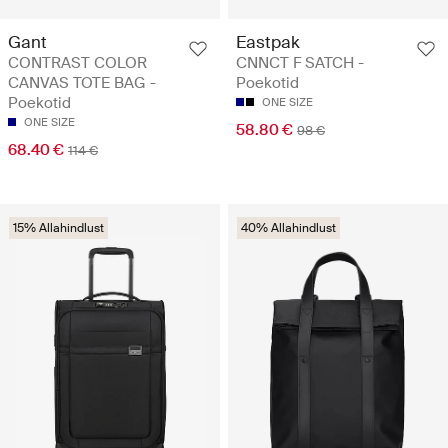
Gant
Eastpak
CONTRAST COLOR
CNNCT F SATCH -
CANVAS TOTE BAG -
Poekotid
Poekotid
ONE SIZE
ONE SIZE
58.80 €
98 €
68.40 €
114 €
15% Allahindlust
40% Allahindlust