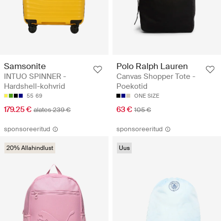
Samsonite
Polo Ralph Lauren
INTUO SPINNER -
Canvas Shopper Tote -
Hardshell-kohvrid
Poekotid
55
69
ONE SIZE
179.25 €
63 €
alates 239 €
105 €
sponsoreeritud
sponsoreeritud
20% Allahindlust
Uus