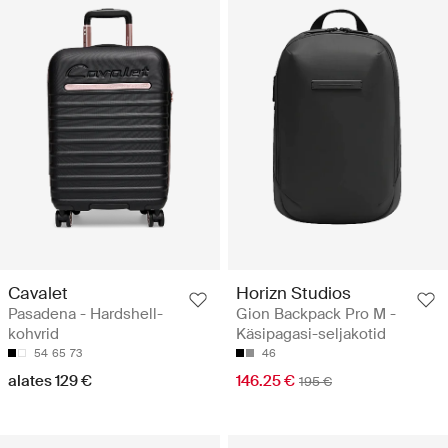
Cavalet
Horizn Studios
Pasadena - Hardshell-
Gion Backpack Pro M -
kohvrid
Käsipagasi-seljakotid
54
65
73
46
alates 129 €
146.25 €
195 €