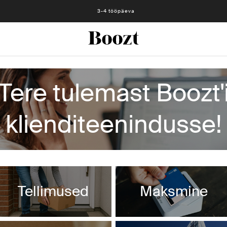
3-4 tööpäeva
Tere tulemast Boozt'
klienditeenindusse!
 oma KKK-lehti. See võib põhjustada ajutisi häireid mõnel 
Tellimused
Maksmine