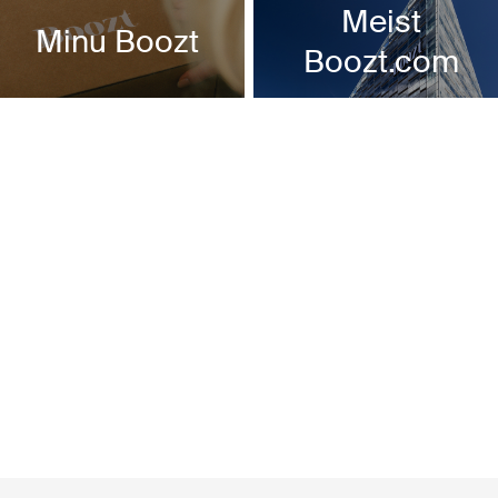
Meist
Minu Boozt
Boozt.com