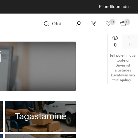
Klienditeenindus
0
0
Otsi
0
0
i
Teil pole hiljutisi
tooteid.
Sirvimist
alustades
kuvatakse siin
teie ajalugu.
lehel või lingil.
Tagastamine