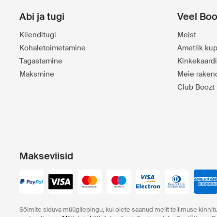
Abi ja tugi
Veel Boo
Klienditugi
Meist
Kohaletoimetamine
Ametlik kup
Tagastamine
Kinkekaard
Maksmine
Meie raken
Club Boozt
Makseviisid
Sõlmite siduva müügilepingu, kui olete saanud meilt tellimuse kinnitu