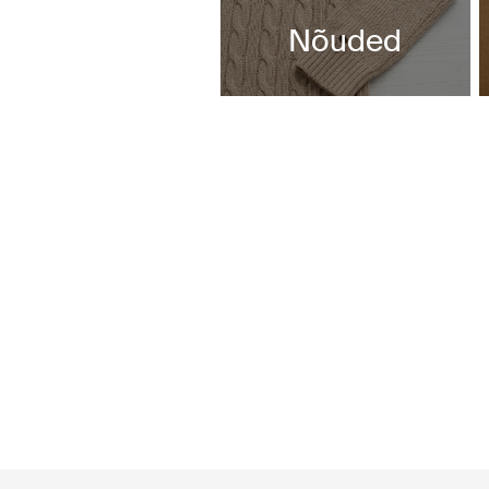
Nõuded