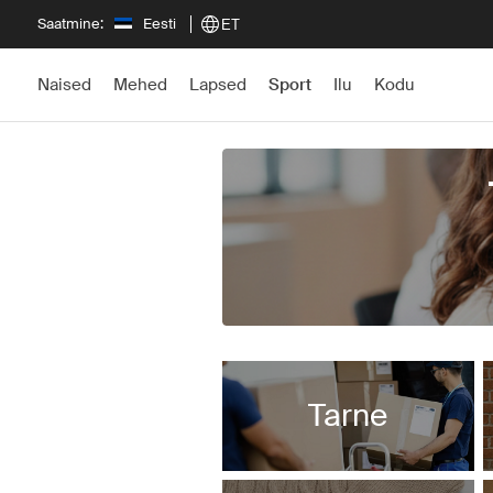
Saatmine:
Eesti
ET
Naised
Mehed
Lapsed
Sport
Ilu
Kodu
Praegu täiustame
Tarne