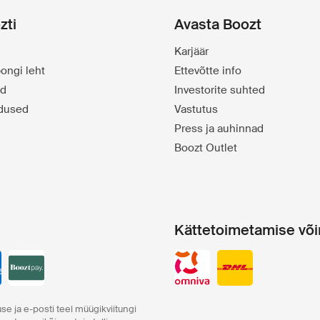
zti
Avasta Boozt
Karjäär
ongi leht
Ettevõtte info
id
Investorite suhted
dused
Vastutus
Press ja auhinnad
Boozt Outlet
Kättetoimetamise võ
se ja e-posti teel müügikviitungi