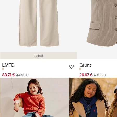
Laiad
LMTD
Grunt
33.74 €
29.97 €
44.99 €
49.95 €