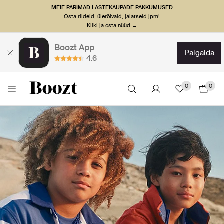
MEIE PARIMAD LASTEKAUPADE PAKKUMUSED
Osta riideid, ülerõivaid, jalatseid jpm!
Kliki ja osta nüüd →
Boozt App
paigalda
4.6
0
0