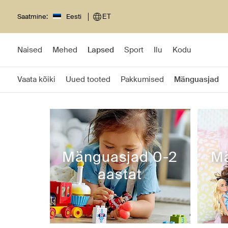
Saatmine:
Eesti
ET
Naised
Mehed
Lapsed
Sport
Ilu
Kodu
Vaata kõiki
Uued tooted
Pakkumised
Mänguasjad
Mänguasjad 0-2
Mä
aastat