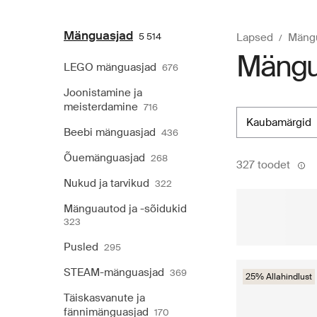
Mänguasjad
5 514
Lapsed
Mäng
Mänguk
LEGO mänguasjad
676
Joonistamine ja
meisterdamine
716
kaubamärgid
Beebi mänguasjad
436
Õuemänguasjad
268
327 toodet
Nukud ja tarvikud
322
Mänguautod ja -sõidukid
323
Pusled
295
STEAM-mänguasjad
369
25% Allahindlust
Täiskasvanute ja
fännimänguasjad
170