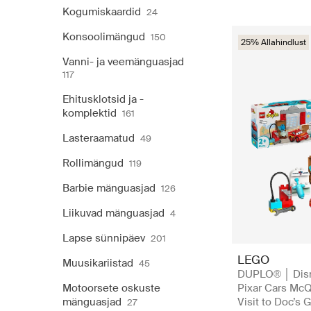
Kogumiskaardid
24
Konsoolimängud
150
25% Allahindlust
Vanni- ja veemänguasjad
117
Ehitusklotsid ja -
komplektid
161
Lasteraamatud
49
Rollimängud
119
Barbie mänguasjad
126
Liikuvad mänguasjad
4
Lapse sünnipäev
201
LEGO
Muusikariistad
45
DUPLO® │ Dis
Motoorsete oskuste
Pixar Cars Mc
mänguasjad
Visit to Doc’s 
27