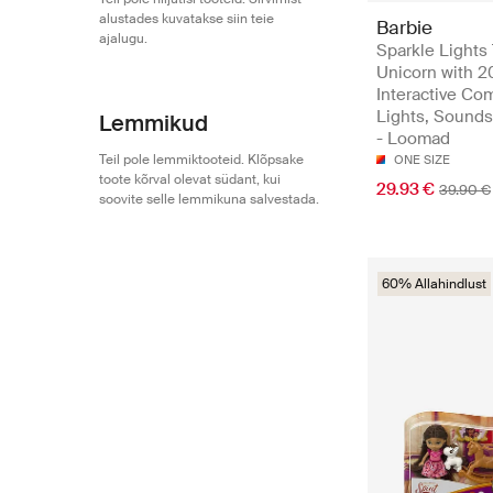
alustades kuvatakse siin teie
Barbie
ajalugu.
Sparkle Lights
Unicorn with 2
Interactive Co
Lights, Sound
Lemmikud
- Loomad
Teil pole lemmiktooteid. Klõpsake
ONE SIZE
toote kõrval olevat südant, kui
29.93 €
39.90 €
soovite selle lemmikuna salvestada.
60% Allahindlust