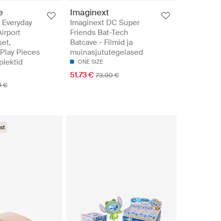
e
Imaginext
e Everyday
Imaginext DC Super
irport
Friends Bat-Tech
set,
Batcave - Filmid ja
 Play Pieces
muinasjututegelased
lektid
ONE SIZE
51.73 €
73.90 €
9 €
st