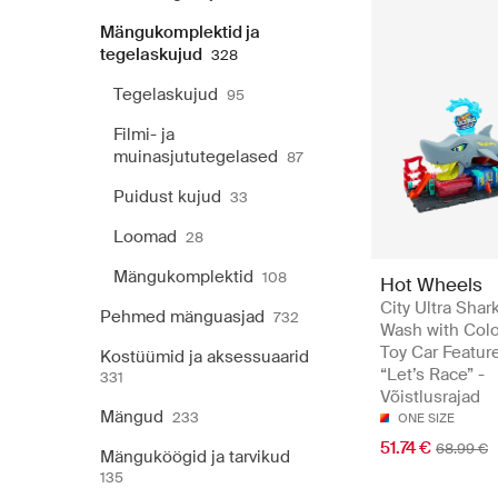
Mängukomplektid ja
tegelaskujud
328
Tegelaskujud
95
Filmi- ja
muinasjututegelased
87
Puidust kujud
33
Loomad
28
Mängukomplektid
108
Hot Wheels
City Ultra Shar
Pehmed mänguasjad
732
Wash with Colo
Toy Car Featur
Kostüümid ja aksessuaarid
“Let’s Race” -
331
Võistlusrajad
Mängud
233
ONE SIZE
51.74 €
68.99 €
Mänguköögid ja tarvikud
135