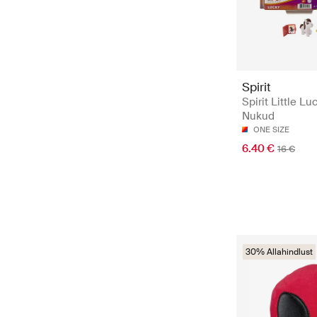
Spirit
Spirit Little Lu
Nukud
ONE SIZE
6.40 €
16 €
30% Allahindlust