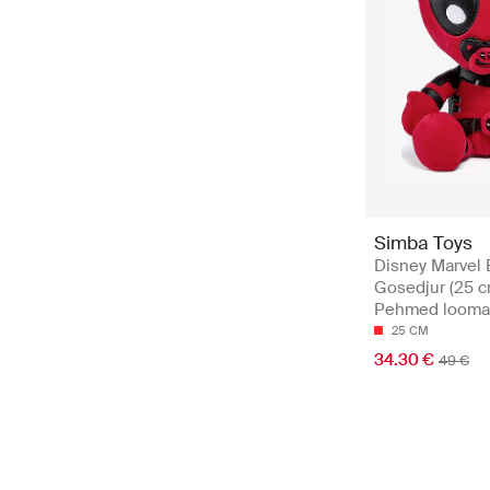
Simba Toys
Disney Marvel
Gosedjur (25 c
Pehmed loom
25 CM
34.30 €
49 €