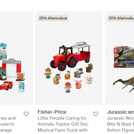
25% Allahindlust
25% Allahindlu
Fisher-Price
Jurassic wo
ney and
Little People Caring for
Jurassic Wor
Queen’s
Animals Tractor Gift Set,
Bite N Blast
Garage
Musical Farm Truck with
Action Figur