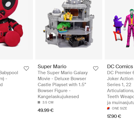
Super Mario
DC Comics
 Babypool
The Super Mario Galaxy
DC Premier 6
m) -
Movie - Deluxe Bowser
Joker Action
ad
Castle Playset with 1.5”
Series 1, 22
Bowser Figure -
Articulations
Kangelaskujukesed
Teeth Weapo
ja muinasjut
3.5 CM
ONE SIZE
49.99 €
17.90 €