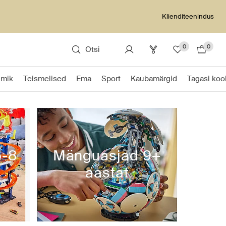
Klienditeenindus
0
0
Otsi
Imik
Teismelised
Ema
Sport
Kaubamärgid
Tagasi kool
6-8
Mänguasjad 9+
aastat