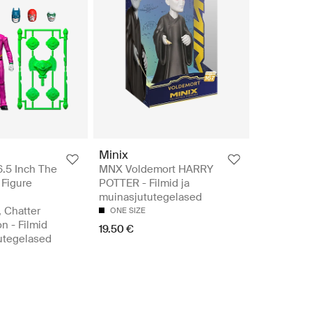
Minix
.5 Inch The
MNX Voldemort HARRY
 Figure
POTTER - Filmid ja
muinasjututegelased
, Chatter
ONE SIZE
n - Filmid
19.50 €
utegelased