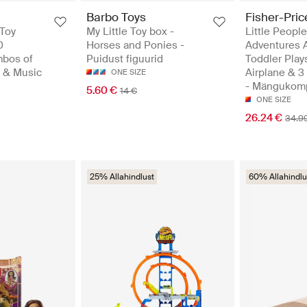
Barbo Toys
Fisher-Pric
 Toy
My Little Toy box -
Little Peopl
0
Horses and Ponies -
Adventures A
mbos of
Puidust figuurid
Toddler Play
s & Music
Airplane & 3
ONE SIZE
- Mängukomp
5.60 €
14 €
ONE SIZE
26.24 €
34.9
25% Allahindlust
60% Allahindlu