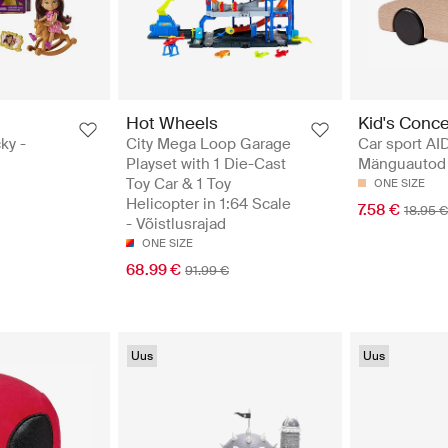
Hot Wheels
Kid's Conc
cky -
City Mega Loop Garage
Car sport AI
Playset with 1 Die-Cast
Mänguautod
Toy Car & 1 Toy
ONE SIZE
Helicopter in 1:64 Scale
7.58 €
18.95 €
- Võistlusrajad
ONE SIZE
68.99 €
91.99 €
Uus
Uus