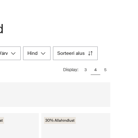
d
värv
hind
sorteeri alus
Display:
3
4
5
st
30% Allahindlust