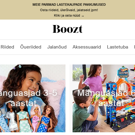
MEIE PARIMAD LASTEKAUPADE PAKKUMUSED
Osta riideid, ülerõivaid, jalatseid jpm!
Kliki ja osta nüüd →
Riided
Õueriided
Jalanõud
Aksessuaarid
Lastetuba
nguasjad 3-5
Mänguasjad 
aastat
aastat