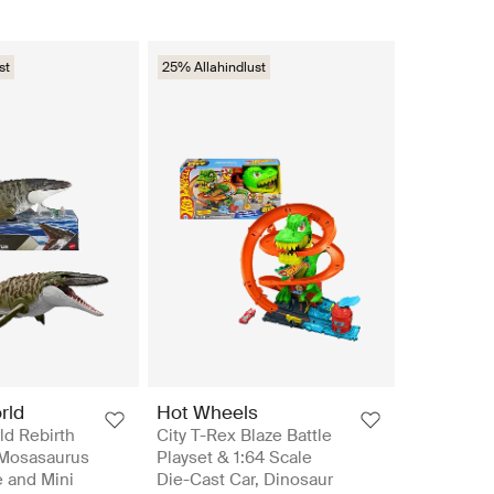
st
25% Allahindlust
rld
Hot Wheels
ld Rebirth
City T-Rex Blaze Battle
 Mosasaurus
Playset & 1:64 Scale
e and Mini
Die-Cast Car, Dinosaur