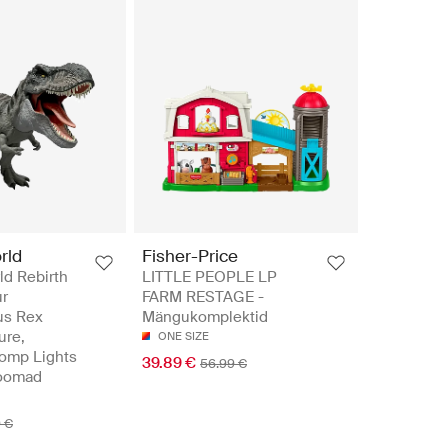
rld
Fisher-Price
ld Rebirth
LITTLE PEOPLE LP
r
FARM RESTAGE -
us Rex
Mängukomplektid
ure,
ONE SIZE
omp Lights
39.89 €
56.99 €
Loomad
9 €