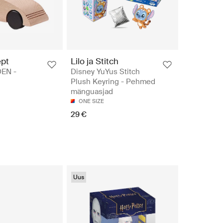
ept
Lilo ja Stitch
DEN -
Disney YuYus Stitch
Plush Keyring - Pehmed
mänguasjad
ONE SIZE
29 €
Uus