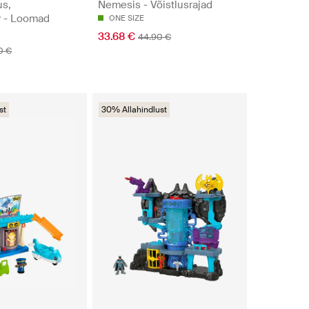
us,
Nemesis - Võistlusrajad
y - Loomad
ONE SIZE
33.68 €
44.90 €
0 €
st
30% Allahindlust