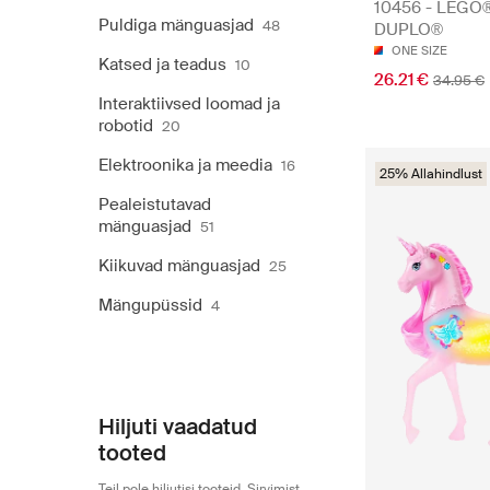
10456 - LEGO
Puldiga mänguasjad
48
DUPLO®
ONE SIZE
Katsed ja teadus
10
26.21 €
34.95 €
Interaktiivsed loomad ja
robotid
20
Elektroonika ja meedia
16
25% Allahindlust
Pealeistutavad
mänguasjad
51
Kiikuvad mänguasjad
25
Mängupüssid
4
Hiljuti vaadatud
tooted
Teil pole hiljutisi tooteid. Sirvimist