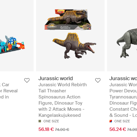
Jurassic world
Jurassic wo
k Car
Jurassic World Rebirth
Jurassic Wor
r Reveal
Tail Thrasher
Power Devou
ed in
Spinosaurus Action
Tyrannosaur
Figure, Dinosaur Toy
Dinosaur Fig
with 2 Attack Moves -
Constant Ch
Kangelaskujukesed
& Sound - 
ONE SIZE
ONE SIZE
56.18 €
56.24 €
74.90 €
74.9