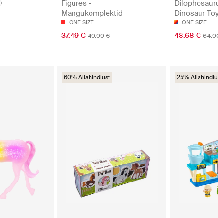
®
Figures -
Dilophosaur
Mängukomplektid
Dinosaur To
ONE SIZE
ONE SIZE
37.49 €
48.68 €
49.99 €
64.9
60% Allahindlust
25% Allahindlu