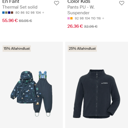
En Fant
Color Kids
Thermal Set solid
Pants PU - W.
Suspender
80
86
92
98
104
92
98
104
110
116
55.96 €
69.95 €
26.36 €
32.95 €
15% Allahindlust
25% Allahindlust