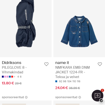
Didriksons
name it
PILEGLOVE 8 -
NMFKARA EMB DNM
Vihmakindad
JACKET 1224-FR -
Teksa ja velvet
4
6
92
98
104
110
116
13.80 €
23 €
24.04 €
36.99 €
1
sponsoreeritud
sponsoreeritud
−