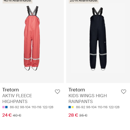
40% Allahindlust
20% Allahindlust
Tretorn
Tretorn
AKTIV FLEECE
KIDS WINGS HIGH
HIGHPANTS
RAINPANTS
86-92
98-104
110-116
122-128
86-92
98-104
110-116
122-128
24 €
28 €
40 €
35 €