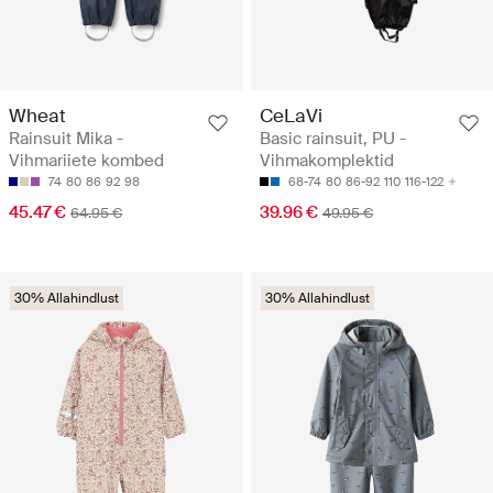
Wheat
CeLaVi
Rainsuit Mika -
Basic rainsuit, PU -
Vihmariiete kombed
Vihmakomplektid
74
80
86
92
98
68-74
80
86-92
110
116-122
45.47 €
39.96 €
64.95 €
49.95 €
30% Allahindlust
30% Allahindlust