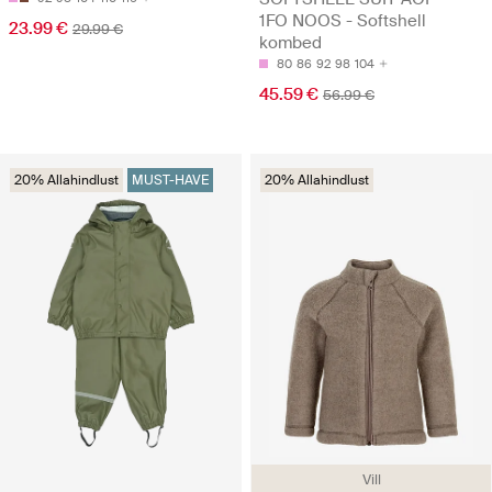
1FO NOOS - Softshell
23.99 €
29.99 €
kombed
80
86
92
98
104
45.59 €
56.99 €
20% Allahindlust
MUST-HAVE
20% Allahindlust
Vill