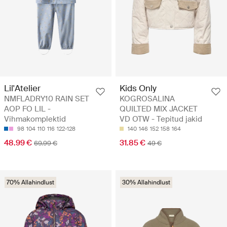
Lil'Atelier
Kids Only
NMFLADRY10 RAIN SET
KOGROSALINA
AOP FO LIL -
QUILTED MIX JACKET
Vihmakomplektid
VD OTW - Tepitud jakid
98
104
110
116
122-128
140
146
152
158
164
48.99 €
31.85 €
69.99 €
49 €
70% Allahindlust
30% Allahindlust