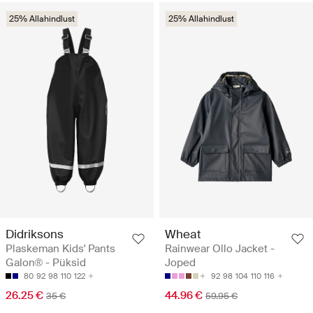
25% Allahindlust
25% Allahindlust
Didriksons
Wheat
Plaskeman Kids' Pants
Rainwear Ollo Jacket -
Galon® - Püksid
Joped
80
92
98
110
122
92
98
104
110
116
26.25 €
44.96 €
35 €
59.95 €