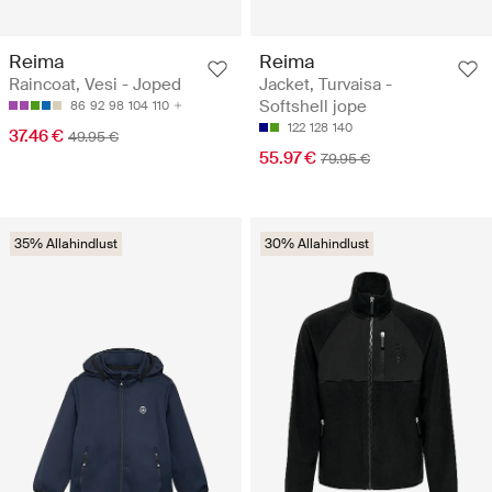
Reima
Reima
Raincoat, Vesi - Joped
Jacket, Turvaisa -
Softshell jope
86
92
98
104
110
122
128
140
37.46 €
49.95 €
55.97 €
79.95 €
35% Allahindlust
30% Allahindlust