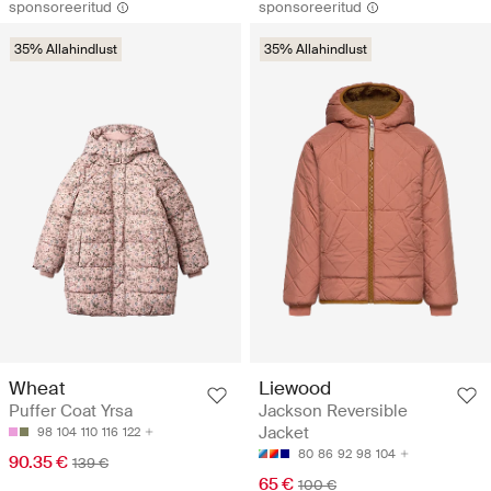
sponsoreeritud
sponsoreeritud
35% Allahindlust
35% Allahindlust
Wheat
Liewood
Puffer Coat Yrsa
Jackson Reversible
Jacket
98
104
110
116
122
80
86
92
98
104
90.35 €
139 €
65 €
100 €