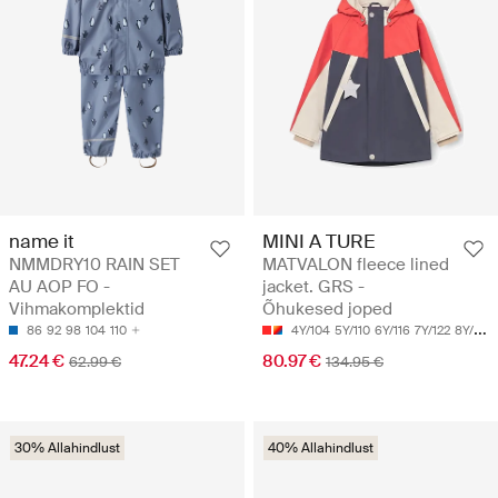
name it
MINI A TURE
NMMDRY10 RAIN SET
MATVALON fleece lined
AU AOP FO -
jacket. GRS -
Vihmakomplektid
Õhukesed joped
86
92
98
104
110
4Y/104
5Y/110
6Y/116
7Y/122
8Y/128
47.24 €
80.97 €
62.99 €
134.95 €
30% Allahindlust
40% Allahindlust