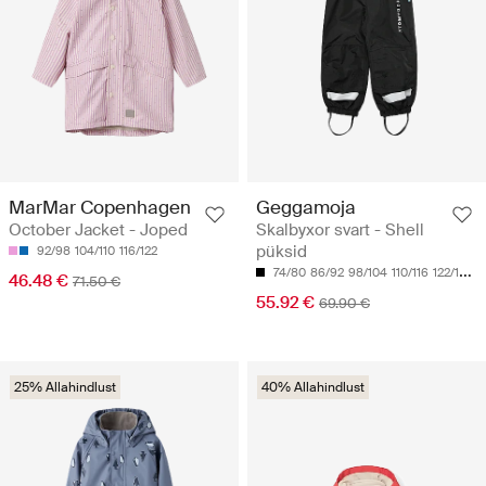
MarMar Copenhagen
Geggamoja
October Jacket - Joped
Skalbyxor svart - Shell
püksid
92/98
104/110
116/122
74/80
86/92
98/104
110/116
122/128
46.48 €
71.50 €
55.92 €
69.90 €
25% Allahindlust
40% Allahindlust