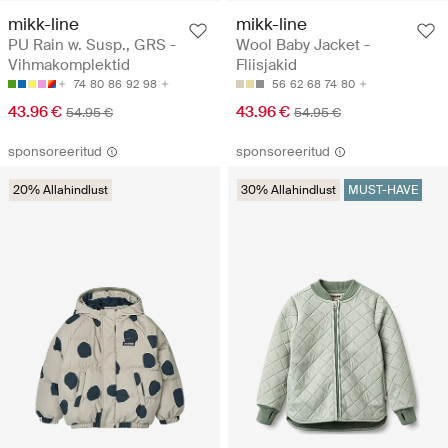
mikk-line
mikk-line
PU Rain w. Susp., GRS -
Wool Baby Jacket -
Vihmakomplektid
Fliisjakid
74
80
86
92
98
56
62
68
74
80
43.96 €
43.96 €
54.95 €
54.95 €
sponsoreeritud
sponsoreeritud
20% Allahindlust
30% Allahindlust
MUST-HAVE