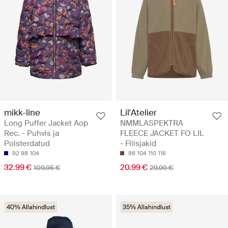
mikk-line
Lil'Atelier
Long Puffer Jacket Aop
NMMLASPEKTRA
Rec. - Puhvis ja
FLEECE JACKET FO LIL
Polsterdatud
- Fliisjakid
92
98
104
98
104
110
116
32.99 €
20.99 €
109.95 €
29.99 €
40% Allahindlust
35% Allahindlust