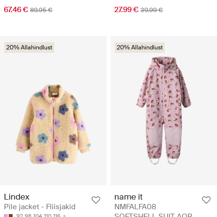
67.46 €
27.99 €
89.95 €
39.99 €
20% Allahindlust
20% Allahindlust
Lindex
name it
Pile jacket - Fliisjakid
NMFALFA08
SOFTSHELL SUIT AOP
92
98
104
110
116