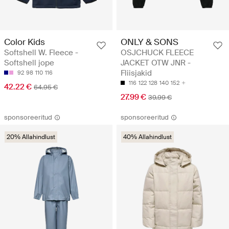
Color Kids
ONLY & SONS
Softshell W. Fleece -
OSJCHUCK FLEECE
Softshell jope
JACKET OTW JNR -
Fliisjakid
92
98
110
116
116
122
128
140
152
42.22 €
64.95 €
27.99 €
39.99 €
sponsoreeritud
sponsoreeritud
20% Allahindlust
40% Allahindlust