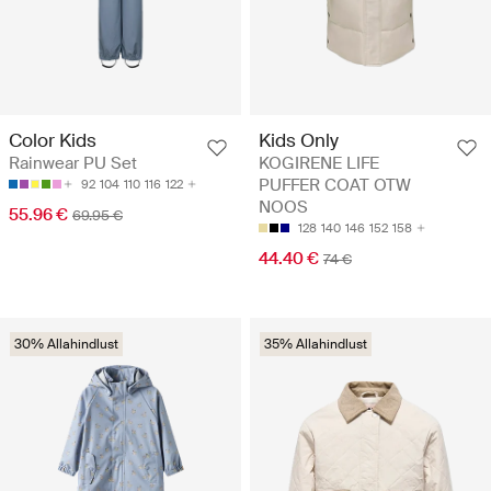
Color Kids
Kids Only
Rainwear PU Set
KOGIRENE LIFE
PUFFER COAT OTW
92
104
110
116
122
NOOS
55.96 €
69.95 €
128
140
146
152
158
44.40 €
74 €
30% Allahindlust
35% Allahindlust