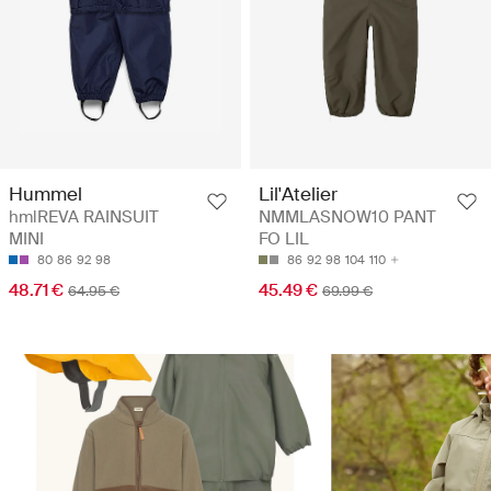
Hummel
Lil'Atelier
hmlREVA RAINSUIT
NMMLASNOW10 PANT
MINI
FO LIL
80
86
92
98
86
92
98
104
110
48.71 €
45.49 €
64.95 €
69.99 €