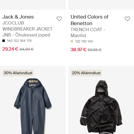
Jack & Jones
United Colors of
JCOCLUB
Benetton
WINDBREAKER JACKET
TRENCH COAT -
JNR - Õhukesed joped
Mantlid
140
152
164
176
122
130
140
29.24 €
44.99 €
38.97 €
59.95 €
30% Allahindlust
20% Allahindlust