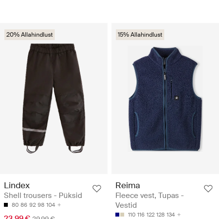
20% Allahindlust
15% Allahindlust
Lindex
Reima
Shell trousers - Püksid
Fleece vest, Tupas -
Vestid
80
86
92
98
104
110
116
122
128
134
23.99 €
29.99 €