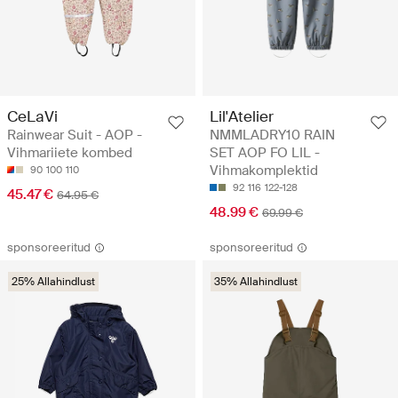
CeLaVi
Lil'Atelier
Rainwear Suit - AOP -
NMMLADRY10 RAIN
Vihmariiete kombed
SET AOP FO LIL -
Vihmakomplektid
90
100
110
92
116
122-128
45.47 €
64.95 €
48.99 €
69.99 €
sponsoreeritud
sponsoreeritud
25% Allahindlust
35% Allahindlust