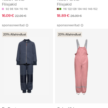
Fliisjakid
Fliisjakid
92
98
104
110
116
116
122-128
134-140
146-152
16.09 €
18.89 €
22.99 €
26.99 €
sponsoreeritud
sponsoreeritud
20% Allahindlust
20% Allahindlust