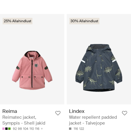
25% Allahindlust
30% Allahindlust
Reima
Lindex
Reimatec jacket,
Water repellent padded
Symppis - Shell jakid
jacket - Talvejope
92
98
104
110
116
116
122