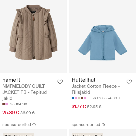
name it
Huttelihut
NMFMELODY QUILT
Jacket Cotton Fleece -
JACKET TB - Tepitud
Fliisjakid
jakid
56
62
68
74
80
98
104
110
31.77 €
52.95 €
25.89 €
36.99 €
sponsoreeritud
sponsoreeritud