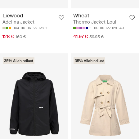
Liewood
Wheat
Adelina Jacket
Thermo Jacket Loui
104
110
116
122
128
110
116
122
128
140
128 €
41.97 €
160 €
59.95 €
35% Allahindlust
35% Allahindlust