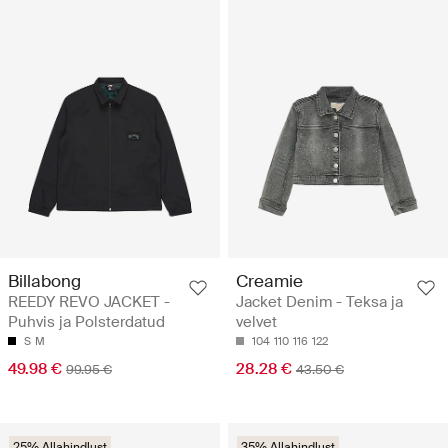
Billabong
Creamie
REEDY REVO JACKET -
Jacket Denim - Teksa ja
Puhvis ja Polsterdatud
velvet
S
M
104
110
116
122
49.98 €
28.28 €
99.95 €
43.50 €
25% Allahindlust
35% Allahindlust