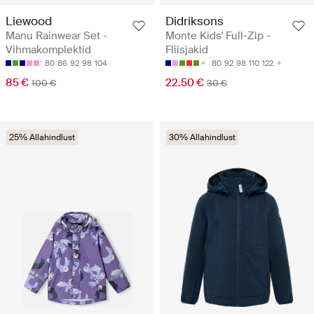
Liewood
Didriksons
Manu Rainwear Set -
Monte Kids' Full-Zip -
Vihmakomplektid
Fliisjakid
80
86
92
98
104
80
92
98
110
122
85 €
22.50 €
100 €
30 €
25% Allahindlust
30% Allahindlust