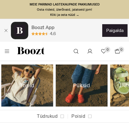
MEIE PARIMAD LASTEKAUPADE PAKKUMUSED
Osta riideid, ülerõivaid, jalatseid jpm!
Kliki ja osta nüüd →
Boozt App
paigalda
4.6
0
0
Topid
Püksid
J
Tüdrukud
Poisid