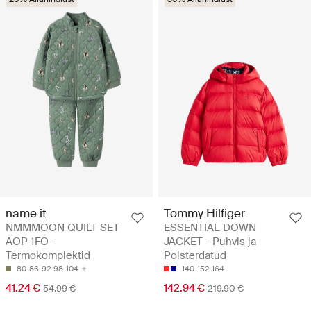
name it
Tommy Hilfiger
NMMMOON QUILT SET
ESSENTIAL DOWN
AOP 1FO -
JACKET - Puhvis ja
Termokomplektid
Polsterdatud
80
86
92
98
104
140
152
164
41.24 €
142.94 €
54.99 €
219.90 €