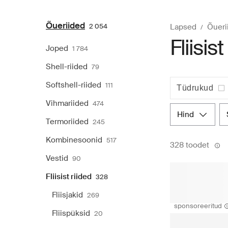
Õueriided
2 054
Lapsed
Õueri
Fliisis
Joped
1 784
Shell-riided
79
Softshell-riided
111
Tüdrukud
Vihmariided
474
hind
Termoriided
245
Kombinesoonid
517
328 toodet
Vestid
90
Fliisist riided
328
Fliisjakid
269
sponsoreeritud
Fliispüksid
20