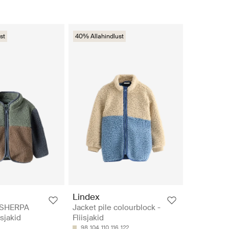
st
40% Allahindlust
Lindex
SHERPA
Jacket pile colourblock -
sjakid
Fliisjakid
98
104
110
116
122