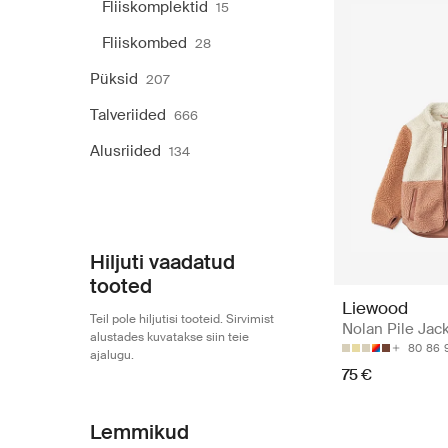
Fliiskomplektid
15
Fliiskombed
28
Püksid
207
Talveriided
666
Alusriided
134
Hiljuti vaadatud
tooted
Liewood
Teil pole hiljutisi tooteid. Sirvimist
Nolan Pile Jac
alustades kuvatakse siin teie
80
86
ajalugu.
75 €
Lemmikud