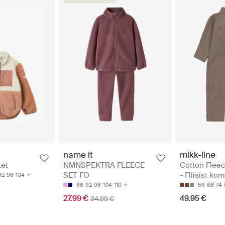
mikk-line
name it
Cotton Fleec
ket
NMNSPEKTRA FLEECE
- Fliisist ko
SET FO
92
98
104
56
68
74
86
92
98
104
110
49.95 €
27.99 €
34.99 €