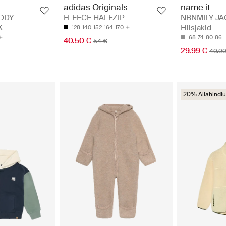
name it
adidas Originals
NBNMILY JA
DDY
FLEECE HALFZIP
Fliisjakid
K
128
140
152
164
170
68
74
80
86
40.50 €
54 €
29.99 €
49.99
20% Allahindlu