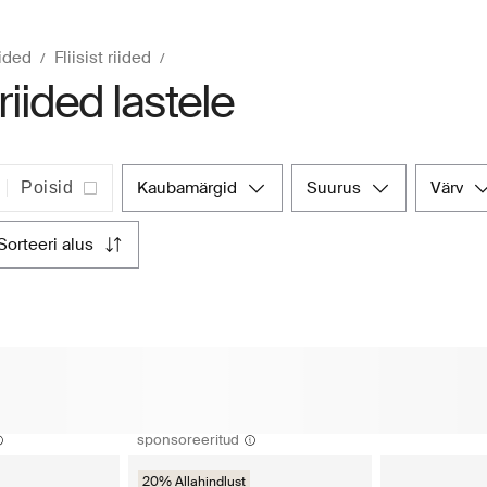
ided
Fliisist riided
t riided lastele
kaubamärgid
suurus
värv
Poisid
sorteeri alus
sponsoreeritud
20% Allahindlust