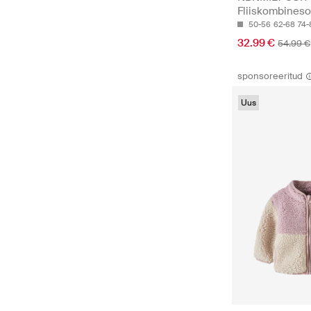
Fliiskombines
50-56
62-68
74-
32.99 €
54.99 €
sponsoreeritud
Uus