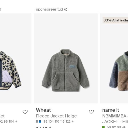
sponsoreeritud
30% Allahindlu
name it
Wheat
NBMMIMBA 
ket
Fleece Jacket Helge
JACKET - Flii
92
98
104
98
104
110
116
122
56
62
68
74