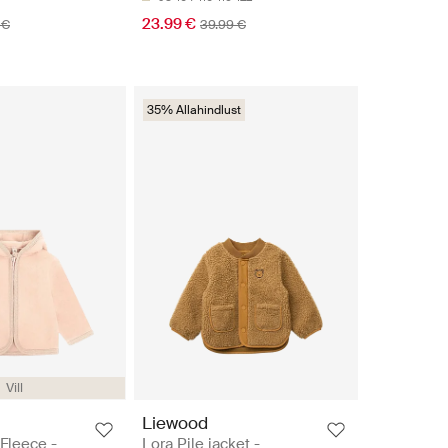
23.99 €
 €
39.99 €
35% Allahindlust
Vill
Liewood
Fleece -
Lora Pile jacket -