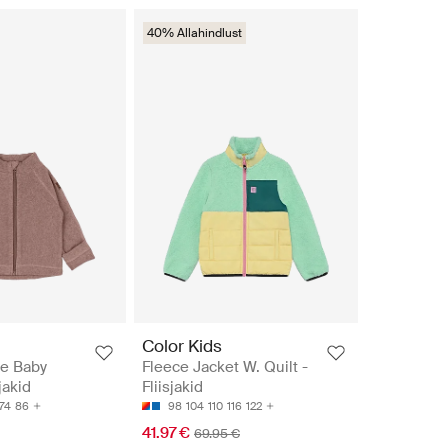
40% Allahindlust
Color Kids
ce Baby
Fleece Jacket W. Quilt -
jakid
Fliisjakid
74
86
98
104
110
116
122
41.97 €
69.95 €