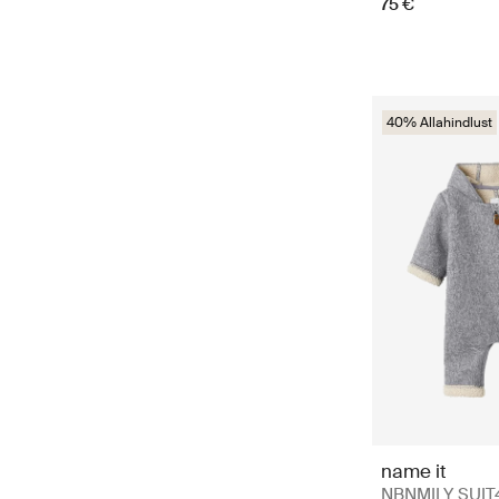
75 €
40% Allahindlust
name it
NBNMILY SUIT4