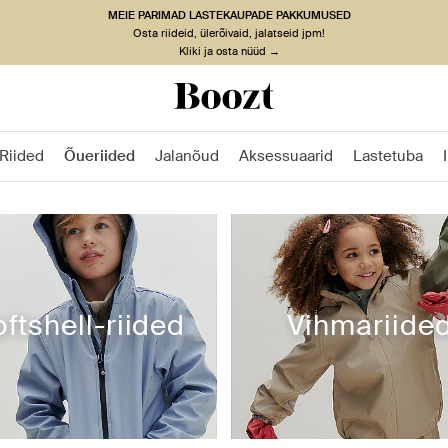
MEIE PARIMAD LASTEKAUPADE PAKKUMUSED
Osta riideid, ülerõivaid, jalatseid jpm!
Kliki ja osta nüüd →
Riided
Õueriided
Jalanõud
Aksessuaarid
Lastetuba
ftshell-riided
Vihmariide