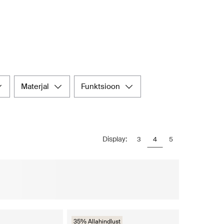
materjal
funktsioon
Display:
3
4
5
35% Allahindlust