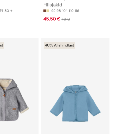
Fliisjakid
74
80
92
98
104
110
116
45.50 €
70 €
st
40% Allahindlust