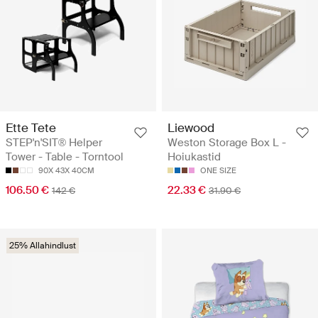
Ette Tete
Liewood
STEP'n'SIT® Helper
Weston Storage Box L -
Tower - Table - Torntool
Hoiukastid
90X 43X 40CM
ONE SIZE
106.50 €
22.33 €
142 €
31.90 €
25% Allahindlust