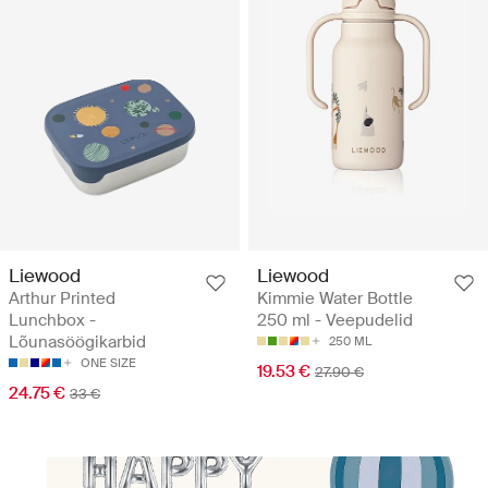
Liewood
Liewood
Arthur Printed
Kimmie Water Bottle
Lunchbox -
250 ml - Veepudelid
Lõunasöögikarbid
250 ML
ONE SIZE
19.53 €
27.90 €
24.75 €
33 €