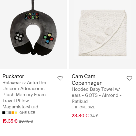
Puckator
Cam Cam
Relaxeazzz Astra the
Copenhagen
Unicorn Adoracorns
Hooded Baby Towel w/
Plush Memory Foam
ears - GOTS - Almond -
Travel Pillow -
Rätikud
Magamistarvikud
ONE SIZE
ONE SIZE
23.80 €
34 €
15.35 €
20.46 €