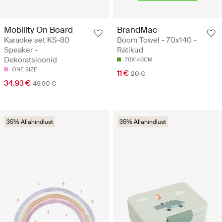
Mobility On Board
BrandMac
Karaoke set KS-80
Boom Towel - 70x140 -
Speaker -
Rätikud
Dekoratsioonid
70X140CM
ONE SIZE
11 €
20 €
34.93 €
49.90 €
35% Allahindlust
35% Allahindlust