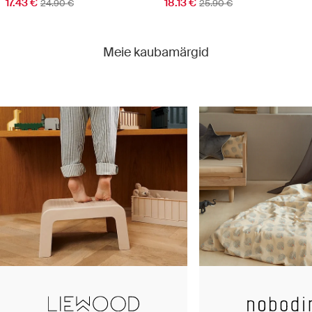
17.43 €
18.13 €
24.90 €
25.90 €
Meie kaubamärgid