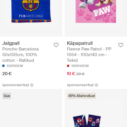
Jalgpall
Käpapatrull
Poncho Barcelona
Fleece Paw Patrol - PP
50x100cm, 100%
1054 - 100x140 cm -
cotton - Rätikud
Tekid
50X100CM
100X140CM
20 €
10 €
20 €
sponsoreeritud
sponsoreeritud
Uus
45% Allahindlust