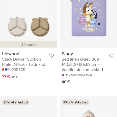
2 tk pakis
Liewood
Bluey
Stacy Divider Suction
Bed linen Bluey 009
Plate 2-Pack - Taldrikud
140x200 60x63 cm -
Voodiriiete komplektid
ONE SIZE
140X200;60X63CM
27 €
36 €
40 €
25% Allahindlust
30% Allahindlust