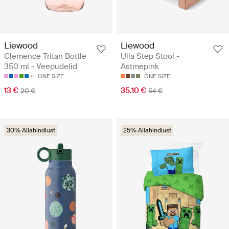
Liewood
Liewood
Clemence Tritan Bottle
Ulla Step Stool -
350 ml - Veepudelid
Astmepink
ONE SIZE
ONE SIZE
13 €
35.10 €
20 €
54 €
30% Allahindlust
25% Allahindlust