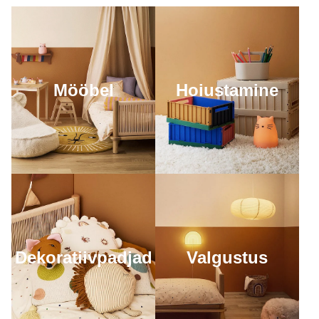
Mööbel
Hoiustamine
Valgustus
Dekoratiivpadjad