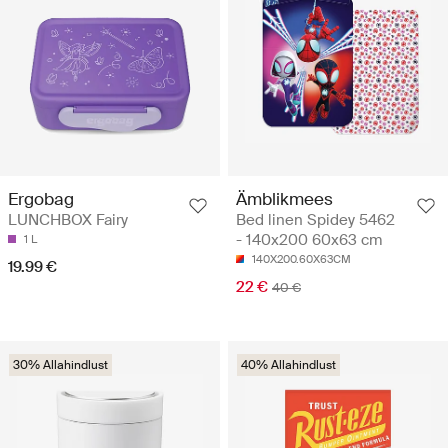
Ergobag
Ämblikmees
LUNCHBOX Fairy
Bed linen Spidey 5462
- 140x200 60x63 cm
1 L
140X200.60X63CM
19.99 €
22 €
40 €
30% Allahindlust
40% Allahindlust