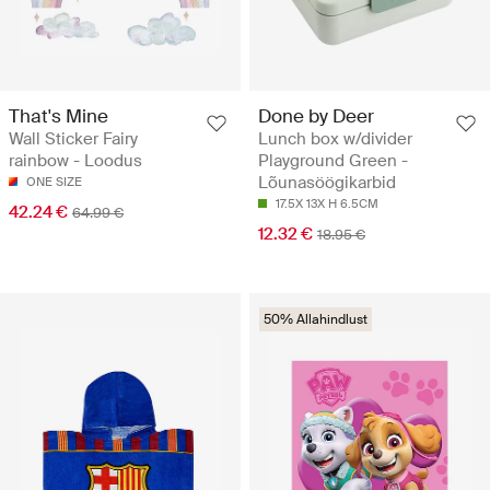
That's Mine
Done by Deer
Wall Sticker Fairy
Lunch box w/divider
rainbow - Loodus
Playground Green -
Lõunasöögikarbid
ONE SIZE
17.5X 13X H 6.5CM
42.24 €
64.99 €
12.32 €
18.95 €
50% Allahindlust