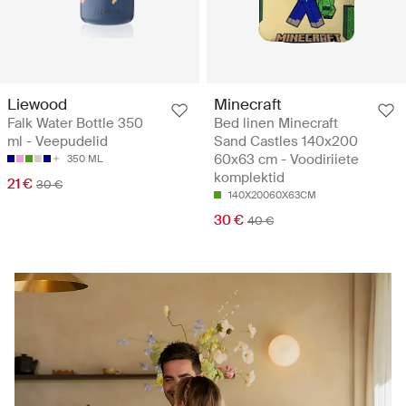
Liewood
Minecraft
Falk Water Bottle 350
Bed linen Minecraft
ml - Veepudelid
Sand Castles 140x200
60x63 cm - Voodiriiete
350 ML
komplektid
21 €
30 €
140X20060X63CM
30 €
40 €