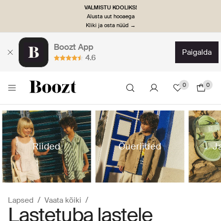
VALMISTU KOOLIKS!
Alusta uut hooaega
Kliki ja osta nüüd →
Boozt App
paigalda
4.6
0
0
Riided
Õueriided
J
Lapsed
Vaata kõiki
Lastetuba lastele