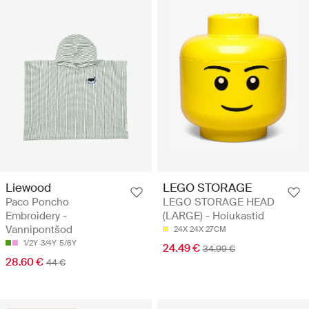
Liewood
LEGO STORAGE
Paco Poncho
LEGO STORAGE HEAD
Embroidery -
(LARGE) - Hoiukastid
Vannipontšod
24X 24X 27CM
1/2Y
3/4Y
5/6Y
24.49 €
34.99 €
28.60 €
44 €