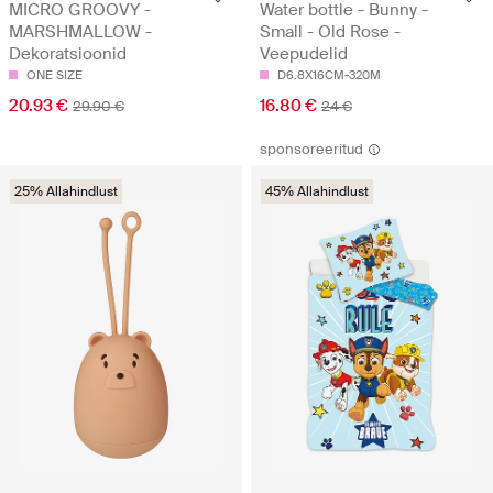
MICRO GROOVY -
Water bottle - Bunny -
MARSHMALLOW -
Small - Old Rose -
Dekoratsioonid
Veepudelid
ONE SIZE
D6.8X16CM-320M
20.93 €
16.80 €
29.90 €
24 €
sponsoreeritud
25% Allahindlust
45% Allahindlust