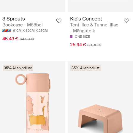
3 Sprouts
Kid's Concept
Bookcase - Mööbel
Tent lilac & Tunnel lilac
- Mängutelk
61CM X 62CM X 25CM
ONE SIZE
45.43 €
64.90 €
25.94 €
39.90 €
35% Allahindlust
35% Allahindlust