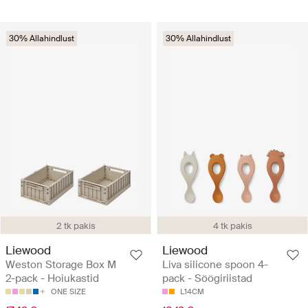
30% Allahindlust
30% Allahindlust
2 tk pakis
4 tk pakis
Liewood
Liewood
Weston Storage Box M
Liva silicone spoon 4-
2-pack - Hoiukastid
pack - Söögiriistad
ONE SIZE
L14CM