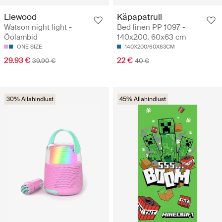
Liewood
Käpapatrull
Watson night light -
Bed linen PP 1097 -
Öölambid
140x200, 60x63 cm
ONE SIZE
140X200/60X63CM
29.93 €
22 €
39.90 €
40 €
30% Allahindlust
45% Allahindlust