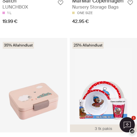
Satch
MarMar Copenhagen
LUNCHBOX
Nursery Storage Bags
1 L
ONE SIZE
19.99 €
42.95 €
35% Allahindlust
25% Allahindlust
1
3 tk pakis
−