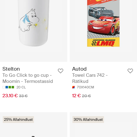
Stelton
Autod
To Go Click to go cup -
Towel Cars 742 -
Moomin - Termostassid
Rätikud
20 CL
70X140CM
23.10 €
12 €
33 €
20 €
25% Allahindlust
30% Allahindlust