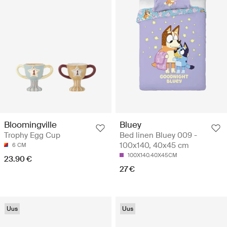
Bloomingville
Bluey
Trophy Egg Cup
Bed linen Bluey 009 -
100x140, 40x45 cm
6 CM
100X140.40X45CM
23.90 €
27 €
Uus
Uus