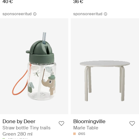
40 €
36 €
sponsoreeritud
sponsoreeritud
Done by Deer
Bloomingville
Straw bottle Tiny trails
Marle Table
Green 280 ml
Ø65