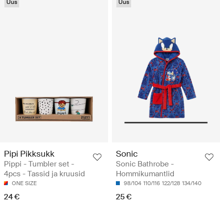
Uus
Uus
Pipi Pikksukk
Sonic
Pippi - Tumbler set -
Sonic Bathrobe -
4pcs - Tassid ja kruusid
Hommikumantlid
ONE SIZE
98/104
110/116
122/128
134/140
24 €
25 €