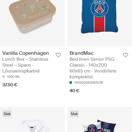
Vanilla Copenhagen
BrandMac
Lunch Box – Stainless
Bed linen Senior PSG
Steel – Space -
Classic - 140x200
Lõunasöögikarbid
60x63 cm - Voodiriiete
komplektid
1000 ML
140X20060X63CM
37.50 €
40 €
Uus
Uus