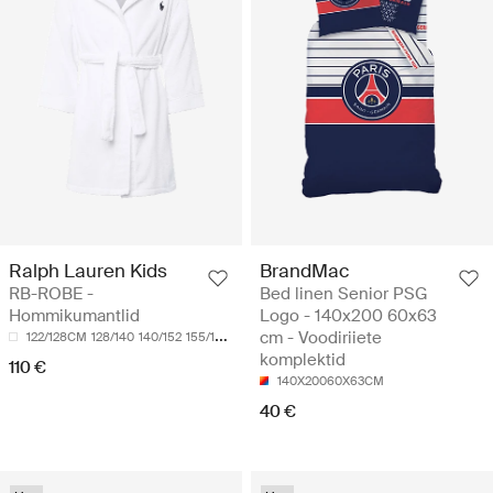
Ralph Lauren Kids
BrandMac
RB-ROBE -
Bed linen Senior PSG
Hommikumantlid
Logo - 140x200 60x63
cm - Voodiriiete
122/128CM
128/140
140/152
155/159CM
komplektid
110 €
140X20060X63CM
40 €