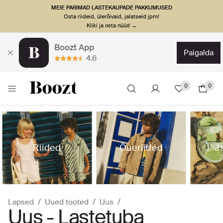
MEIE PARIMAD LASTEKAUPADE PAKKUMUSED
Osta riideid, ülerõivaid, jalatseid jpm!
Kliki ja osta nüüd →
Boozt App
paigalda
4.6
0
0
Riided
Õueriided
J
Lapsed
Uued tooted
Uus
Uus - Lastetuba