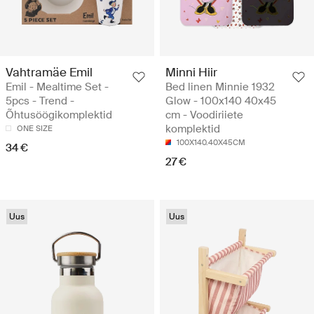
Vahtramäe Emil
Minni Hiir
Emil - Mealtime Set -
Bed linen Minnie 1932
5pcs - Trend -
Glow - 100x140 40x45
Õhtusöögikomplektid
cm - Voodiriiete
komplektid
ONE SIZE
100X140.40X45CM
34 €
27 €
Uus
Uus