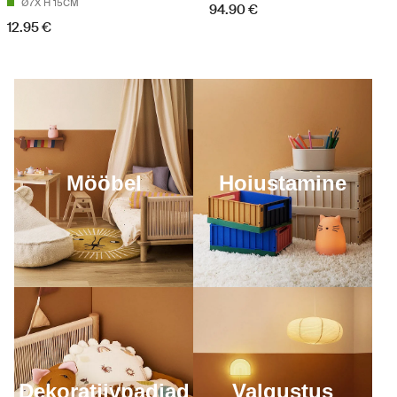
Ø7X H 15CM
94.90 €
12.95 €
Mööbel
Hoiustamine
Valgustus
Dekoratiivpadjad