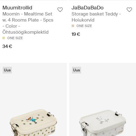
Muumitrollid
JaBaDaBaDo
Moomin - Mealtime Set
Storage basket Teddy -
w. 4 Rooms Plate - 5pcs
Hoiukorvid
- Color -
ONE SIZE
Õhtusöögikomplektid
19 €
ONE SIZE
34 €
Uus
Uus