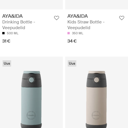
AYA&IDA
AYA&IDA
Drinking Bottle -
Kids Straw Bottle -
Veepudelid
Veepudelid
500 ML
350 ML
31 €
34 €
Uus
Uus