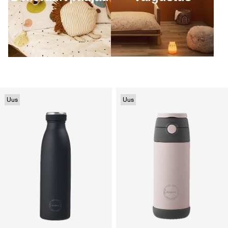
Uus
Uus