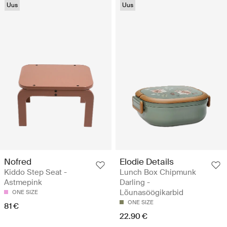
Uus
Uus
Nofred
Elodie Details
Kiddo Step Seat -
Lunch Box Chipmunk
Astmepink
Darling -
Lõunasöögikarbid
ONE SIZE
ONE SIZE
81 €
22.90 €