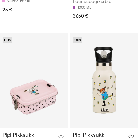
Lõunasöögikarbid
98/104
110/116
1000 ML
25 €
37.50 €
Uus
Uus
Pipi Pikksukk
Pipi Pikksukk