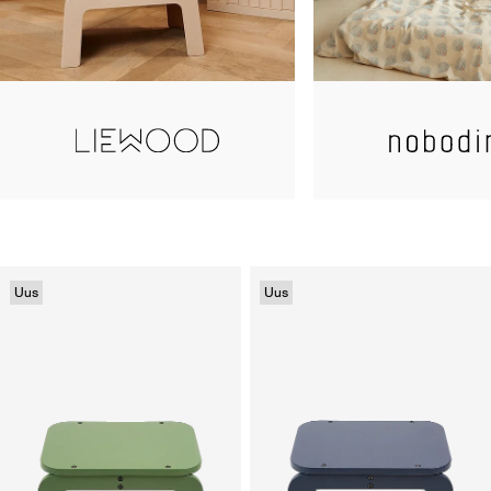
Uus
Uus