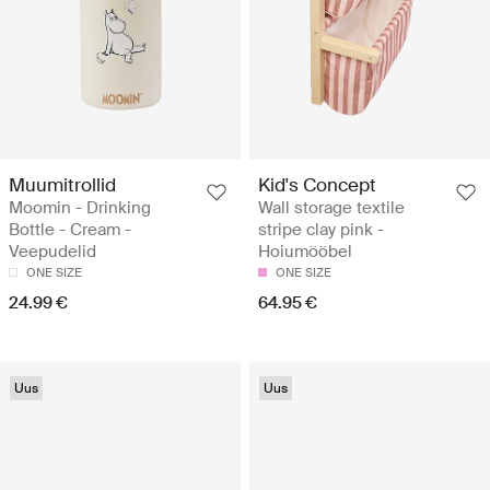
Muumitrollid
Kid's Concept
Moomin - Drinking
Wall storage textile
Bottle - Cream -
stripe clay pink -
Veepudelid
Hoiumööbel
ONE SIZE
ONE SIZE
24.99 €
64.95 €
Uus
Uus