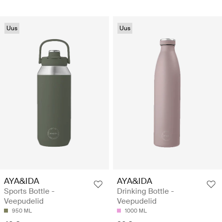
Uus
Uus
AYA&IDA
AYA&IDA
Sports Bottle -
Drinking Bottle -
Veepudelid
Veepudelid
950 ML
1000 ML