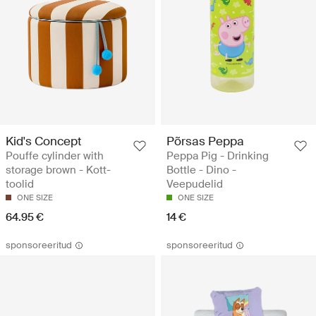
Kid's Concept
Põrsas Peppa
Pouffe cylinder with
Peppa Pig - Drinking
storage brown - Kott-
Bottle - Dino -
toolid
Veepudelid
ONE SIZE
ONE SIZE
64.95 €
14 €
sponsoreeritud
sponsoreeritud