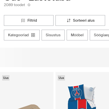
2089 toodet
filtrid
sorteeri alus
kategooriad
sisustus
mööbel
söögiae
Uus
Uus