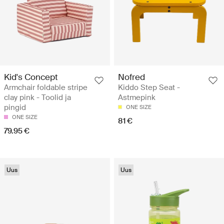
Kid's Concept
Nofred
Armchair foldable stripe
Kiddo Step Seat -
clay pink - Toolid ja
Astmepink
pingid
ONE SIZE
ONE SIZE
81 €
79.95 €
Uus
Uus