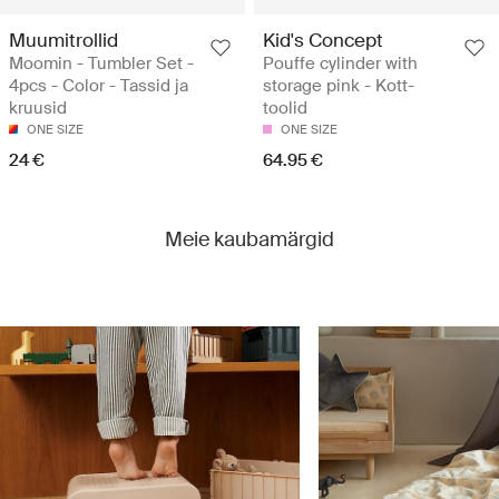
Muumitrollid
Kid's Concept
Moomin - Tumbler Set -
Pouffe cylinder with
4pcs - Color - Tassid ja
storage pink - Kott-
kruusid
toolid
ONE SIZE
ONE SIZE
24 €
64.95 €
Meie kaubamärgid