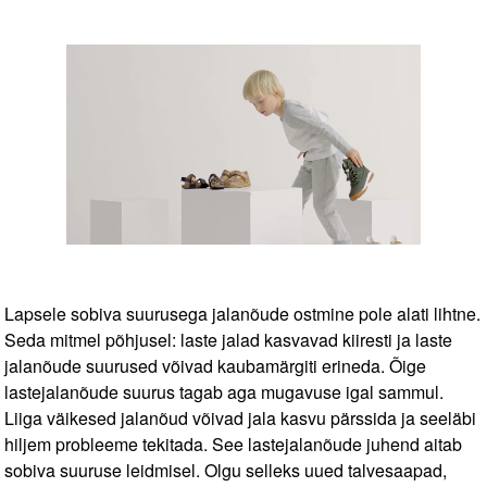
Lapsele sobiva suurusega jalanõude ostmine pole alati lihtne.
Seda mitmel põhjusel: laste jalad kasvavad kiiresti ja laste
jalanõude suurused võivad kaubamärgiti erineda. Õige
lastejalanõude suurus tagab aga mugavuse igal sammul.
Liiga väikesed jalanõud võivad jala kasvu pärssida ja seeläbi
hiljem probleeme tekitada. See lastejalanõude juhend aitab
sobiva suuruse leidmisel. Olgu selleks uued talvesaapad,