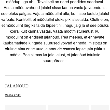
mõõdupulga abil. Tavaliselt on need poodides saadaval.
Aseta mõõduvahend jalatsi sisse kanna vastu ja veendu, et
see oleks paigas. Vajuta mõõdulint alla, kuni see toetub jalatsi
varbale. Kontrolli, et mõõdulint oleks piki sisetalda. Oluline on,
et mõõdulint järgiks talda täpselt nii, nagu jalg ja et see püsiks
korralikult kanna vastas. Vaata mõõtmistulemust, kui
mõõdulint on endiselt jalanõud. Pea meeles, et erinevate
kaubamärkide kingade suurused võivad erineda, mistõttu on
oluline alati enne uute jalanõude ostmist lapse jala pikkus
mõõta. Pea silmas ka jala laiust, et jalanõud istuksid
suurepäraselt.
JALANÕUD
Vaata kõiki