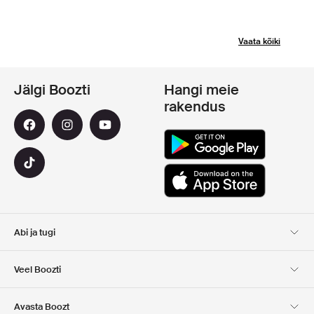
Vaata kõiki
Jälgi Boozti
Hangi meie
rakendus
Abi ja tugi
Klienditugi
Kohaletoimetamine
Veel Boozti
Tagastamine
Maksmine
Meist
Ametlik kupongi leht
Avasta Boozt