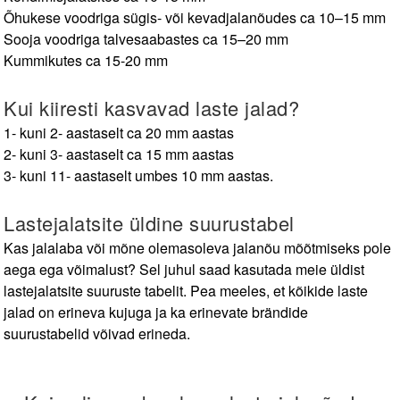
Õhukese voodriga sügis- või kevadjalanõudes ca 10–15 mm
Sooja voodriga talvesaabastes ca 15–20 mm
Kummikutes ca 15-20 mm
Kui kiiresti kasvavad laste jalad?
1- kuni 2- aastaselt ca 20 mm aastas
2- kuni 3- aastaselt ca 15 mm aastas
3- kuni 11- aastaselt umbes 10 mm aastas.
Lastejalatsite üldine suurustabel
Kas jalalaba või mõne olemasoleva jalanõu mõõtmiseks pole
aega ega võimalust? Sel juhul saad kasutada meie üldist
lastejalatsite suuruste tabelit. Pea meeles, et kõikide laste
jalad on erineva kujuga ja ka erinevate brändide
suurustabelid võivad erineda.