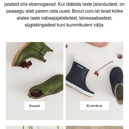
jalatsid olla ebamugavad. Kui rääkida laste jalanõudest, on
peaaegu alati parem osta uued. Boozt.com-ist leiad kõike
alates laste vabaajajalatsitest, talvesaabastest,
sügiskingadest kuni kummikuteni välja. ​