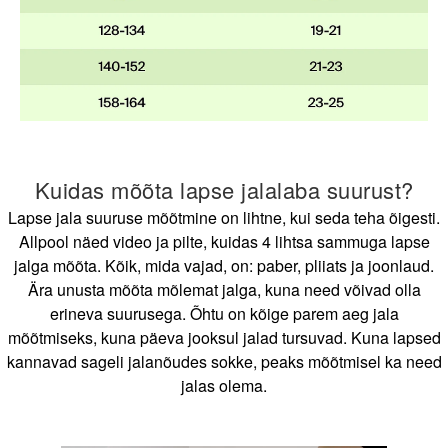
Kuidas mõõta lapse jalalaba suurust?
Lapse jala suuruse mõõtmine on lihtne, kui seda teha õigesti.
Allpool näed video ja pilte, kuidas 4 lihtsa sammuga lapse
jalga mõõta. Kõik, mida vajad, on: paber, pliiats ja joonlaud.
Ära unusta mõõta mõlemat jalga, kuna need võivad olla
erineva suurusega. Õhtu on kõige parem aeg jala
mõõtmiseks, kuna päeva jooksul jalad tursuvad. Kuna lapsed
kannavad sageli jalanõudes sokke, peaks mõõtmisel ka need
jalas olema.