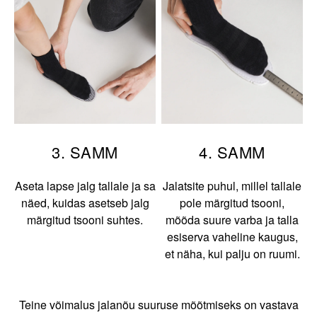
3. SAMM
4. SAMM
Aseta lapse jalg tallale ja sa
Jalatsite puhul, millel tallale
näed, kuidas asetseb jalg
pole märgitud tsooni,
märgitud tsooni suhtes.
mõõda suure varba ja talla
esiserva vaheline kaugus,
et näha, kui palju on ruumi.
Teine võimalus jalanõu suuruse mõõtmiseks on vastava