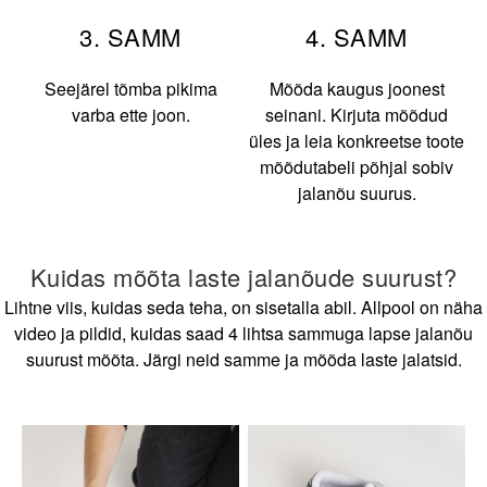
3. SAMM
4. SAMM
Seejärel tõmba pikima
Mõõda kaugus joonest
varba ette joon.
seinani. Kirjuta mõõdud
üles ja leia konkreetse toote
mõõdutabeli põhjal sobiv
jalanõu suurus.
Kuidas mõõta laste jalanõude suurust?
Lihtne viis, kuidas seda teha, on sisetalla abil. Allpool on näha
video ja pildid, kuidas saad 4 lihtsa sammuga lapse jalanõu
suurust mõõta. Järgi neid samme ja mõõda laste jalatsid.