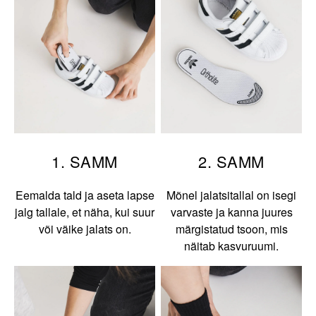
1. SAMM
2. SAMM
Eemalda tald ja aseta lapse
Mõnel jalatsitallal on isegi
jalg tallale, et näha, kui suur
varvaste ja kanna juures
või väike jalats on.
märgistatud tsoon, mis
näitab kasvuruumi.