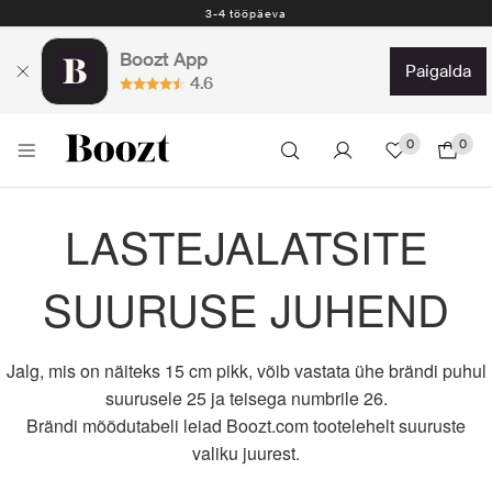
Lihtne tagastamine 30 päeva jooksul
Boozt App
paigalda
4.6
0
0
LASTEJALATSITE
SUURUSE JUHEND
Jalg, mis on näiteks 15 cm pikk, võib vastata ühe brändi puhul
suurusele 25 ja teisega numbrile 26.
Brändi mõõdutabeli leiad Boozt.com tootelehelt suuruste
valiku juurest.