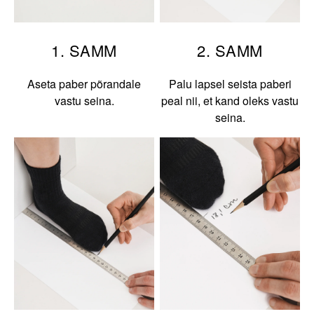
1. SAMM
2. SAMM
Aseta paber põrandale
Palu lapsel seista paberi
vastu seina.
peal nii, et kand oleks vastu
seina.