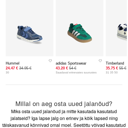
Hummel
adidas Sportswear
Timberland
24.47 €
34.95 €
43.20 €
54 €
35.75 €
55 €
30
Saadaval erinevates suurustes
31 35 50
Millal on aeg osta uued jalanõud?
Miks osta uued jalanõud ja mitte kasutada kasutatud
jalatseid? Iga lapse jalg on erinev ja kõik lapsed ning
täiskasvanud kõnnivad omal moel. Seetõttu võivad kasutatud