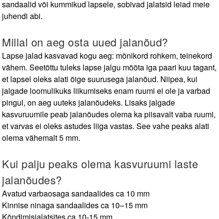
sandaalid või kummikud lapsele, sobivad jalatsid leiad meie
juhendi abi.
Millal on aeg osta uued jalanõud?
Lapse jalad kasvavad kogu aeg: mõnikord rohkem, teinekord
vähem. Seetõttu tuleks lapse jalgu mõõta iga paari kuu tagant,
et lapsel oleks alati õige suurusega jalanõud. Niipea, kui
jalgade loomulikuks liikumiseks enam ruumi ei ole ja varbad
pingul, on aeg uuteks jalanõudeks. Lisaks jalgade
kasvuruumile peab jalanõudes olema ka piisavalt vaba ruumi,
et varvas ei oleks astudes liiga vastas. See vahe peaks alati
olema vähemalt 5 mm.
Kui palju peaks olema kasvuruumi laste
jalanõudes?
Avatud varbaosaga sandaalides ca 10 mm
Kinnise ninaga sandaalides ca 10–15 mm
Kõndimisjalatsites ca 10-15 mm