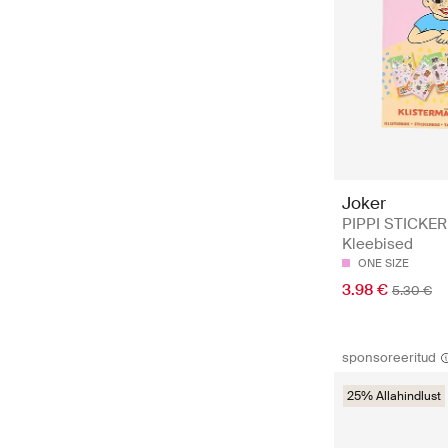
Joker
PIPPI STICKER
Kleebised
ONE SIZE
3.98 €
5.30 €
sponsoreeritud
25% Allahindlust