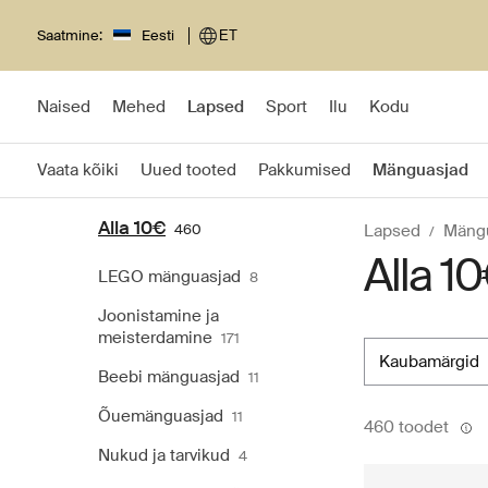
Saatmine:
Eesti
ET
Naised
Mehed
Lapsed
Sport
Ilu
Kodu
Vaata kõiki
Uued tooted
Pakkumised
Mänguasjad
Alla 10€
460
Lapsed
Mäng
Alla 1
LEGO mänguasjad
8
Joonistamine ja
meisterdamine
171
kaubamärgid
Beebi mänguasjad
11
Õuemänguasjad
11
460 toodet
Nukud ja tarvikud
4