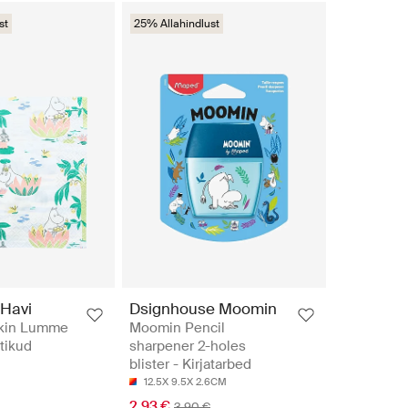
st
25% Allahindlust
Havi
Dsignhouse Moomin
kin Lumme
Moomin Pencil
ätikud
sharpener 2-holes
blister - Kirjatarbed
12.5X 9.5X 2.6CM
2.93 €
3.90 €