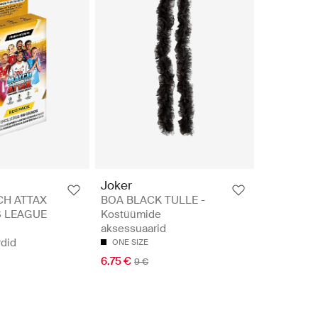
Joker
CH ATTAX
BOA BLACK TULLE -
 LEAGUE
Kostüümide
aksessuaarid
did
ONE SIZE
6.75 €
9 €