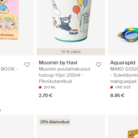
10 tk pakis
Moomin by Havi
Aquarapid
 BOOK -
Moomin puutarhakutsut
MAKO GOGG
hotcup 10pc 250ml -
- Sukeldumi
Piknikutarvikud
mänguasjad
250 ML
ONE SIZE
2.70 €
8.95 €
25% Allahindlust