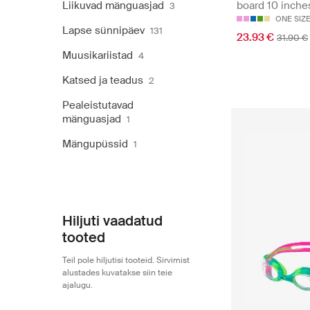
Liikuvad mänguasjad
board 10 inche
3
ONE SIZ
Lapse sünnipäev
131
23.93 €
31.90 €
Muusikariistad
4
Katsed ja teadus
2
Pealeistutavad
mänguasjad
1
Mängupüssid
1
Hiljuti vaadatud
tooted
Teil pole hiljutisi tooteid. Sirvimist
alustades kuvatakse siin teie
ajalugu.