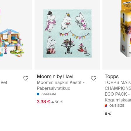
Moomin by Havi
Topps
Moomin napkin Kestit -
TOPPS MAT
 Vet
Pabersalvrätikud
CHAMPIONS
ECO PACK -
33X33CM
Kogumiskaar
3.38 €
4.50 €
ONE SIZE
9 €