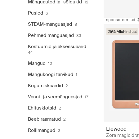
Mänguautod ja -sõidukid
12
Pusled
6
sponsoreeritud
STEAM-mänguasjad
8
25% Allahindlust
Pehmed mänguasjad
33
Kostüümid ja aksessuaarid
44
Mängud
12
Mänguköögi tarvikud
1
Kogumiskaardid
2
Vanni- ja veemänguasjad
17
Ehitusklotsid
2
Beebiraamatud
2
Liewood
Rollimängud
2
Zora magic dr