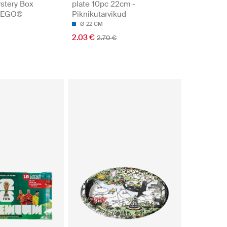
stery Box
plate 10pc 22cm -
 LEGO®
Piknikutarvikud
Ø 22 CM
2.03 €
2.70 €