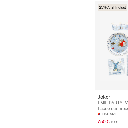
25% Allahindlust
Joker
EMIL PARTY P
Lapse sünnipä
ONE SIZE
7.50 €
10 €