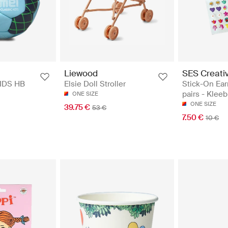
SES Creati
Liewood
Stick-On Ear
IDS HB
Elsie Doll Stroller
pairs - Klee
ONE SIZE
ONE SIZE
39.75 €
53 €
7.50 €
10 €