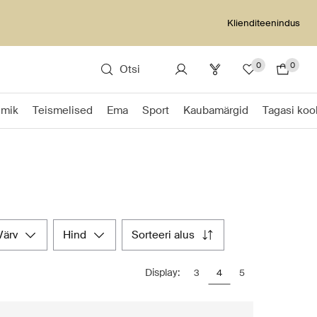
Klienditeenindus
0
0
Otsi
Imik
Teismelised
Ema
Sport
Kaubamärgid
Tagasi kool
värv
hind
sorteeri alus
Display:
3
4
5